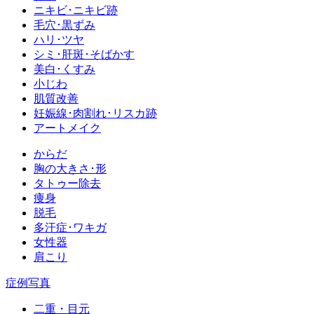
ニキビ･ニキビ跡
毛穴･黒ずみ
ハリ･ツヤ
シミ･肝斑･そばかす
美白･くすみ
小じわ
肌質改善
妊娠線･肉割れ･リスカ跡
アートメイク
からだ
胸の大きさ･形
タトゥー除去
痩身
脱毛
多汗症･ワキガ
女性器
肩こり
症例写真
二重・目元