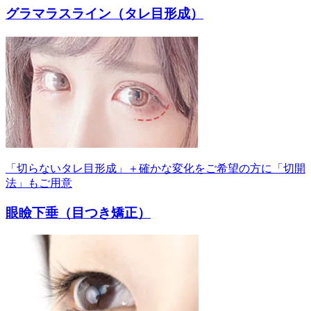
グラマラスライン（タレ目形成）
「切らないタレ目形成」＋確かな変化をご希望の方に「切開
法」もご用意
眼瞼下垂（目つき矯正）