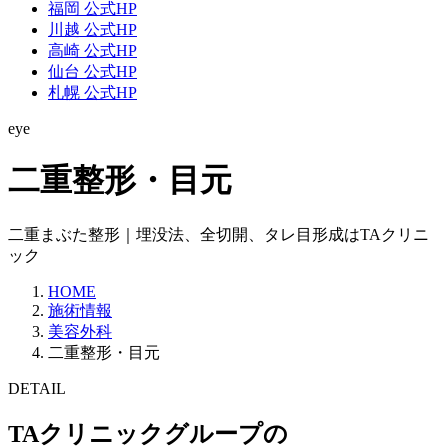
福岡 公式HP
川越 公式HP
高崎 公式HP
仙台 公式HP
札幌 公式HP
eye
二重整形・目元
二重まぶた整形｜埋没法、全切開、タレ目形成はTAクリニ
ック
HOME
施術情報
美容外科
二重整形・目元
DETAIL
TAクリニックグループの