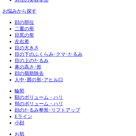
お悩みから探す
顔の部位
二重の形
目尻の形
左右差
目の大きさ
目の下のふくらみ･クマ･たるみ
目の上のたるみ
鼻の高さ･形
顔の脂肪除去
人中･唇の形･アヒル口
輪郭
額のボリューム・ハリ
頬のボリューム・ハリ
顔のたるみ整形･リフトアップ
Eライン
小顔
お肌