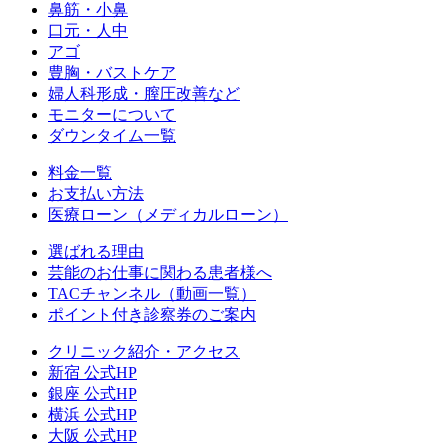
鼻筋・小鼻
口元・人中
アゴ
豊胸・バストケア
婦人科形成・膣圧改善など
モニターについて
ダウンタイム一覧
料金一覧
お支払い方法
医療ローン（メディカルローン）
選ばれる理由
芸能のお仕事に関わる患者様へ
TACチャンネル（動画一覧）
ポイント付き診察券のご案内
クリニック紹介・アクセス
新宿 公式HP
銀座 公式HP
横浜 公式HP
大阪 公式HP