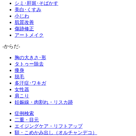
シミ･肝斑･そばかす
美白･くすみ
小じわ
肌質改善
傷跡修正
アートメイク
-からだ-
胸の大きさ･形
タトゥー除去
痩身
脱毛
多汗症･ワキガ
女性器
肩こり
妊娠線・肉割れ・リスカ跡
症例検索
二重・目元
エイジングケア・リフトアップ
額・こめかみ出し（オルチャンデコ）