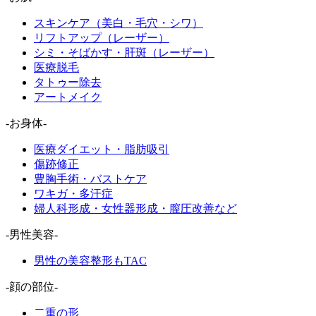
スキンケア（美白・毛穴・シワ）
リフトアップ（レーザー）
シミ・そばかす・肝斑（レーザー）
医療脱毛
タトゥー除去
アートメイク
-お身体-
医療ダイエット・脂肪吸引
傷跡修正
豊胸手術・バストケア
ワキガ・多汗症
婦人科形成・女性器形成・膣圧改善など
-男性美容-
男性の美容整形もTAC
-顔の部位-
二重の形