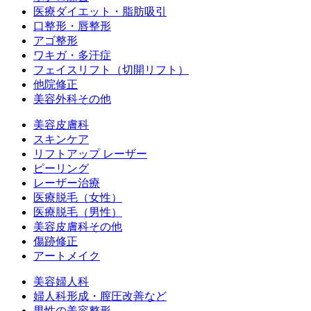
医療ダイエット・脂肪吸引
口整形・唇整形
アゴ整形
ワキガ・多汗症
フェイスリフト（切開リフト）
他院修正
美容外科その他
美容皮膚科
スキンケア
リフトアップ レーザー
ピーリング
レーザー治療
医療脱毛（女性）
医療脱毛（男性）
美容皮膚科その他
傷跡修正
アートメイク
美容婦人科
婦人科形成・膣圧改善など
男性の美容整形