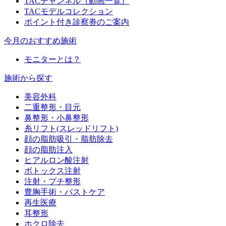
TACチャンネル（動画一覧）
TACモデルコレクション
ポイント付き診察券のご案内
今月のおすすめ施術
モニターとは？
施術から探す
美容外科
二重整形・目元
鼻整形・小鼻整形
糸リフト(スレッドリフト)
顔の脂肪吸引・脂肪除去
顔の脂肪注入
ヒアルロン酸注射
ボトックス注射
注射・プチ整形
豊胸手術・バストケア
再生医療
耳整形
ホクロ除去