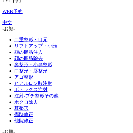
TEL予約
WEB予約
中文
-お顔-
二重整形・目元
リフトアップ・小顔
顔の脂肪注入
顔の脂肪除去
鼻整形・小鼻整形
口整形・唇整形
アゴ整形
ヒアルロン酸注射
ボトックス注射
注射-プチ整形その他
ホクロ除去
耳整形
傷跡修正
他院修正
-お肌-