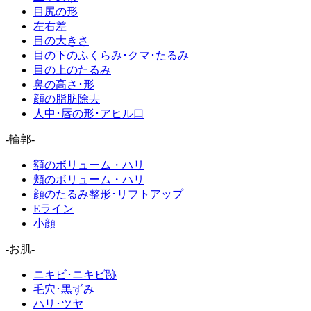
目尻の形
左右差
目の大きさ
目の下のふくらみ･クマ･たるみ
目の上のたるみ
鼻の高さ･形
顔の脂肪除去
人中･唇の形･アヒル口
-輪郭-
額のボリューム・ハリ
頬のボリューム・ハリ
顔のたるみ整形･リフトアップ
Eライン
小顔
-お肌-
ニキビ･ニキビ跡
毛穴･黒ずみ
ハリ･ツヤ