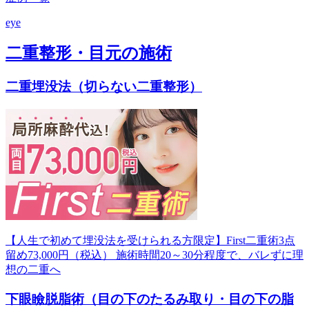
eye
二重整形・目元の施術
二重埋没法（切らない二重整形）
【人生で初めて埋没法を受けられる方限定】First二重術3点
留め73,000円（税込） 施術時間20～30分程度で、バレずに理
想の二重へ
下眼瞼脱脂術（目の下のたるみ取り・目の下の脂