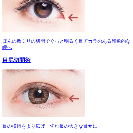
ほんの数ミリの切開でぐっと明るく目ヂカラのある印象的な
瞳へ
目尻切開術
目の横幅をより広げ、切れ長の大きな目元に