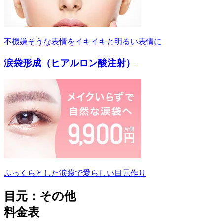
不機嫌そうな表情をイキイキと明るい表情に
涙袋形成（ヒアルロン酸注射）
ふっくらとした涙袋で愛らしい目元作り
目元：その他
料金表