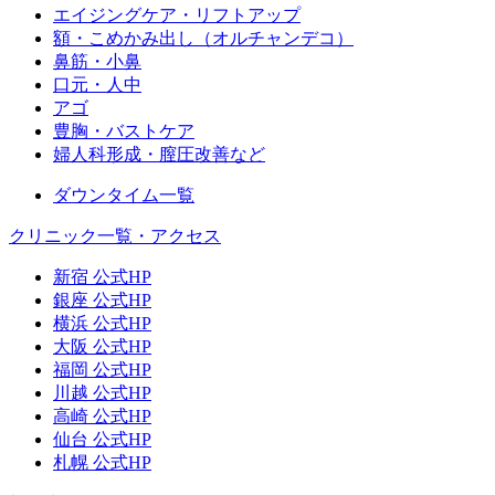
エイジングケア・リフトアップ
額・こめかみ出し（オルチャンデコ）
鼻筋・小鼻
口元・人中
アゴ
豊胸・バストケア
婦人科形成・膣圧改善など
ダウンタイム一覧
クリニック一覧・アクセス
新宿 公式HP
銀座 公式HP
横浜 公式HP
大阪 公式HP
福岡 公式HP
川越 公式HP
高崎 公式HP
仙台 公式HP
札幌 公式HP