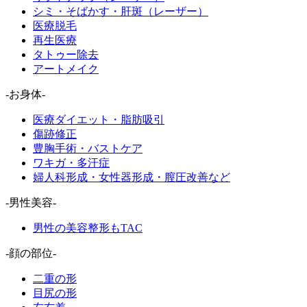
シミ・そばかす・肝斑（レーザー）
医療脱毛
再生医療
タトゥー除去
アートメイク
-お身体-
医療ダイエット・脂肪吸引
傷跡修正
豊胸手術・バストケア
ワキガ・多汗症
婦人科形成・女性器形成・膣圧改善など
-男性美容-
男性の美容整形もTAC
-顔の部位-
二重の形
目尻の形