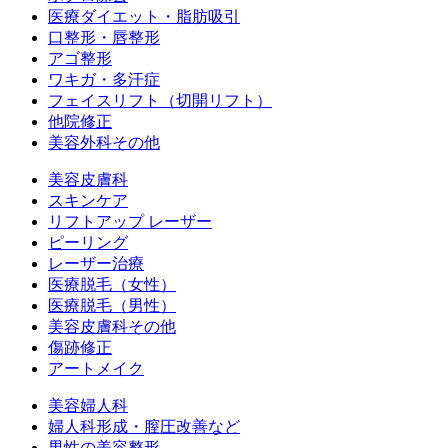
医療ダイエット・脂肪吸引
口整形・唇整形
アゴ整形
ワキガ・多汗症
フェイスリフト（切開リフト）
他院修正
美容外科その他
美容皮膚科
スキンケア
リフトアップ レーザー
ピーリング
レーザー治療
医療脱毛（女性）
医療脱毛（男性）
美容皮膚科その他
傷跡修正
アートメイク
美容婦人科
婦人科形成・膣圧改善など
男性の美容整形