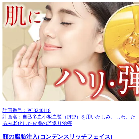
計画番号：PC3240118
計画名：自己多血小板血漿（PRP）を用いたしみ、しわ、た
るみ老化した皮膚の若返り治療
顔の脂肪注入(コンデンスリッチフェイス)