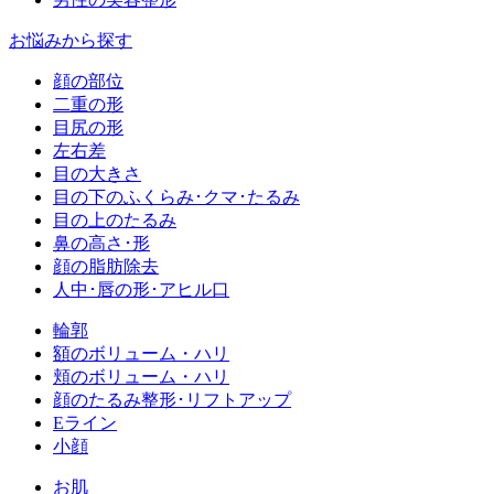
お悩みから探す
顔の部位
二重の形
目尻の形
左右差
目の大きさ
目の下のふくらみ･クマ･たるみ
目の上のたるみ
鼻の高さ･形
顔の脂肪除去
人中･唇の形･アヒル口
輪郭
額のボリューム・ハリ
頬のボリューム・ハリ
顔のたるみ整形･リフトアップ
Eライン
小顔
お肌