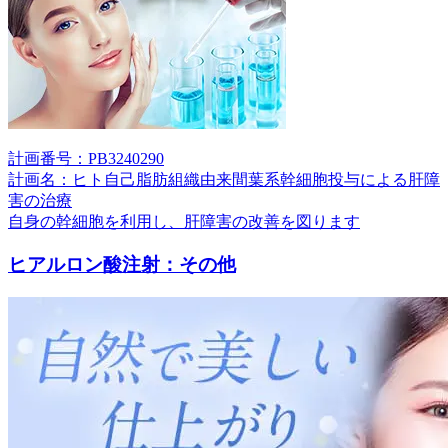
計画番号：PB3240290
計画名：ヒト自己脂肪組織由来間葉系幹細胞投与による肝障
害の治療
自身の幹細胞を利用し、肝障害の改善を図ります
ヒアルロン酸注射：その他