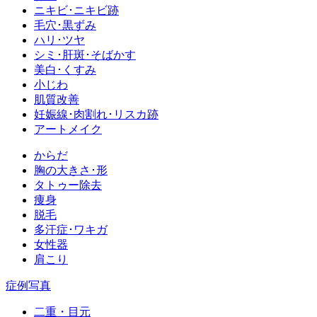
ニキビ･ニキビ跡
毛穴･黒ずみ
ハリ･ツヤ
シミ･肝斑･そばかす
美白･くすみ
小じわ
肌質改善
妊娠線･肉割れ･リスカ跡
アートメイク
からだ
胸の大きさ･形
タトゥー除去
痩身
脱毛
多汗症･ワキガ
女性器
肩こり
症例写真
二重・目元