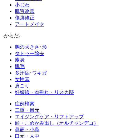
小じわ
肌質改善
傷跡修正
アートメイク
-からだ-
胸の大きさ･形
タトゥー除去
痩身
脱毛
多汗症･ワキガ
女性器
肩こり
妊娠線・肉割れ・リスカ跡
症例検索
二重・目元
エイジングケア・リフトアップ
額・こめかみ出し（オルチャンデコ）
鼻筋・小鼻
口元・人中