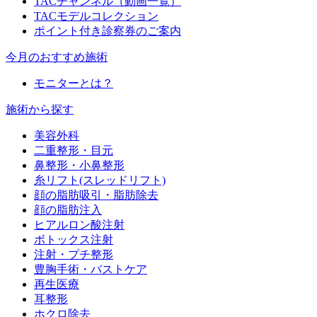
TACチャンネル（動画一覧）
TACモデルコレクション
ポイント付き診察券のご案内
今月のおすすめ施術
モニターとは？
施術から探す
美容外科
二重整形・目元
鼻整形・小鼻整形
糸リフト(スレッドリフト)
顔の脂肪吸引・脂肪除去
顔の脂肪注入
ヒアルロン酸注射
ボトックス注射
注射・プチ整形
豊胸手術・バストケア
再生医療
耳整形
ホクロ除去