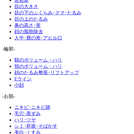
左右差
目の大きさ
目の下のふくらみ･クマ･たるみ
目の上のたるみ
鼻の高さ･形
顔の脂肪除去
人中･唇の形･アヒル口
-輪郭-
額のボリューム・ハリ
頬のボリューム・ハリ
顔のたるみ整形･リフトアップ
Eライン
小顔
-お肌-
ニキビ･ニキビ跡
毛穴･黒ずみ
ハリ･ツヤ
シミ･肝斑･そばかす
美白･くすみ