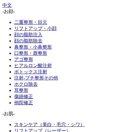
中文
-お顔-
二重整形・目元
リフトアップ・小顔
顔の脂肪注入
顔の脂肪除去
鼻整形・小鼻整形
口整形・唇整形
アゴ整形
ヒアルロン酸注射
ボトックス注射
注射-プチ整形その他
ホクロ除去
耳整形
傷跡修正
他院修正
-お肌-
スキンケア（美白・毛穴・シワ）
リフトアップ（レーザー）