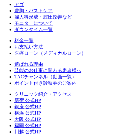
アゴ
豊胸・バストケア
婦人科形成・膣圧改善など
モニターについて
ダウンタイム一覧
料金一覧
お支払い方法
医療ローン（メディカルローン）
選ばれる理由
芸能のお仕事に関わる患者様へ
TACチャンネル（動画一覧）
ポイント付き診察券のご案内
クリニック紹介・アクセス
新宿 公式HP
銀座 公式HP
横浜 公式HP
大阪 公式HP
福岡 公式HP
川越 公式HP