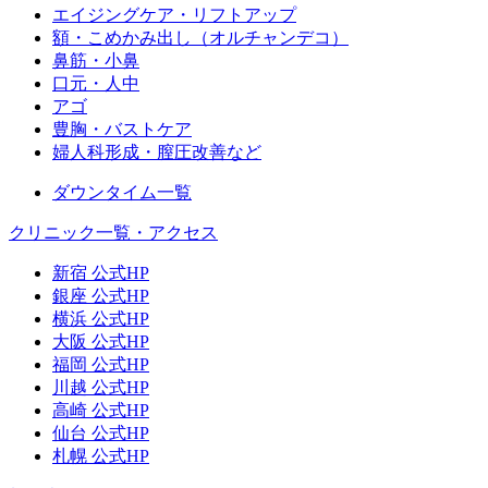
エイジングケア・リフトアップ
額・こめかみ出し（オルチャンデコ）
鼻筋・小鼻
口元・人中
アゴ
豊胸・バストケア
婦人科形成・膣圧改善など
ダウンタイム一覧
クリニック一覧・アクセス
新宿 公式HP
銀座 公式HP
横浜 公式HP
大阪 公式HP
福岡 公式HP
川越 公式HP
高崎 公式HP
仙台 公式HP
札幌 公式HP