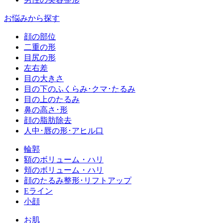
お悩みから探す
顔の部位
二重の形
目尻の形
左右差
目の大きさ
目の下のふくらみ･クマ･たるみ
目の上のたるみ
鼻の高さ･形
顔の脂肪除去
人中･唇の形･アヒル口
輪郭
額のボリューム・ハリ
頬のボリューム・ハリ
顔のたるみ整形･リフトアップ
Eライン
小顔
お肌