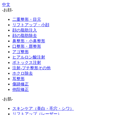
中文
-お顔-
二重整形・目元
リフトアップ・小顔
顔の脂肪注入
顔の脂肪除去
鼻整形・小鼻整形
口整形・唇整形
アゴ整形
ヒアルロン酸注射
ボトックス注射
注射-プチ整形その他
ホクロ除去
耳整形
傷跡修正
他院修正
-お肌-
スキンケア（美白・毛穴・シワ）
リフトアップ（レーザー）