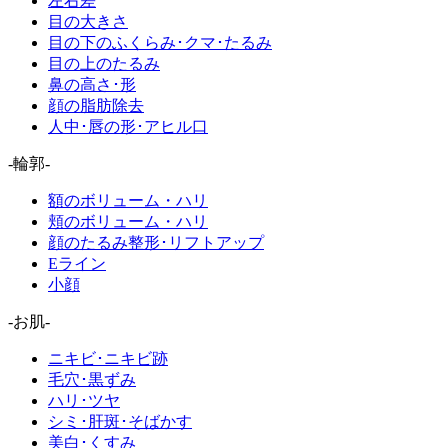
左右差
目の大きさ
目の下のふくらみ･クマ･たるみ
目の上のたるみ
鼻の高さ･形
顔の脂肪除去
人中･唇の形･アヒル口
-輪郭-
額のボリューム・ハリ
頬のボリューム・ハリ
顔のたるみ整形･リフトアップ
Eライン
小顔
-お肌-
ニキビ･ニキビ跡
毛穴･黒ずみ
ハリ･ツヤ
シミ･肝斑･そばかす
美白･くすみ