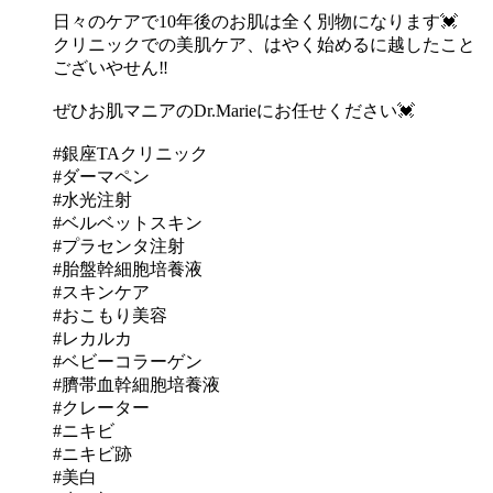
日々のケアで10年後のお肌は全く別物になります💓
クリニックでの美肌ケア、はやく始めるに越したこと
ございやせん‼️
ぜひお肌マニアのDr.Marieにお任せください💓
#銀座TAクリニック
#ダーマペン
#水光注射
#ベルベットスキン
#プラセンタ注射
#胎盤幹細胞培養液
#スキンケア
#おこもり美容
#レカルカ
#ベビーコラーゲン
#臍帯血幹細胞培養液
#クレーター
#ニキビ
#ニキビ跡
#美白