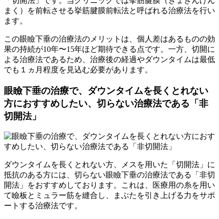
「切開法」です。当クリニックでは挙筋腱膜（きょきんけん
まく）を前転させる
挙筋腱膜前転法
と呼ばれる治療法を行い
ます。
この眼瞼下垂の治療法のメリットは、個人差はあるものの
効
果の持続が10年〜15年ほど
期待できる点です。一方、切開に
よる治療法であるため、治療後の経過や
ダウンタイムは最低
でも１ヵ月程度
を見込む必要があります。
眼瞼下垂の治療で、ダウンタイムを長くとれない
方におすすめしたい、切らない治療法である「
非
切開法
」
ダウンタイムを長くとれない方、メスを用いた「切開法」に
抵抗のある方には、切らない眼瞼下垂の治療法である「非切
開法」をおすすめしております。これは、
医療用の糸を用い
て
瞼板とミュラー筋を縫合し、
まぶたを引き上げる力をサポ
ートする治療法
です。