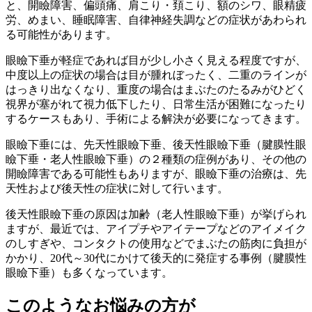
と、
開瞼障害、偏頭痛、肩こり・頚こり、額のシワ、眼精疲
労、めまい、睡眠障害、自律神経失調などの症状
があわられ
る可能性があります。
眼瞼下垂が軽症であれば目が少し小さく見える程度ですが、
中度以上の症状の場合は目が腫れぼったく、二重のラインが
はっきり出なくなり、重度の場合はまぶたのたるみがひどく
視界が塞がれて視力低下したり、
日常生活が困難
になったり
するケースもあり、手術による解決が必要になってきます。
眼瞼下垂には、先天性眼瞼下垂、後天性眼瞼下垂（腱膜性眼
瞼下垂・老人性眼瞼下垂）の２種類の症例があり、その他の
開瞼障害である可能性もありますが、眼瞼下垂の治療は、先
天性および後天性の症状に対して行います。
後天性眼瞼下垂の原因は加齢（老人性眼瞼下垂）が挙げられ
ますが、最近では、アイプチやアイテープなどのアイメイク
のしすぎや、コンタクトの使用などでまぶたの筋肉に負担が
かかり、
20代～30代にかけて後天的に発症
する事例（腱膜性
眼瞼下垂）も多くなっています。
このような
お悩み
の方が