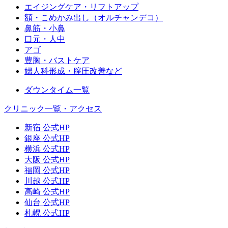
エイジングケア・リフトアップ
額・こめかみ出し（オルチャンデコ）
鼻筋・小鼻
口元・人中
アゴ
豊胸・バストケア
婦人科形成・膣圧改善など
ダウンタイム一覧
クリニック一覧・アクセス
新宿 公式HP
銀座 公式HP
横浜 公式HP
大阪 公式HP
福岡 公式HP
川越 公式HP
高崎 公式HP
仙台 公式HP
札幌 公式HP