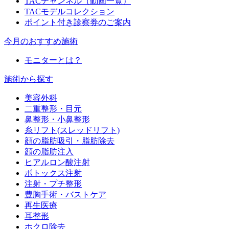
TACチャンネル（動画一覧）
TACモデルコレクション
ポイント付き診察券のご案内
今月のおすすめ施術
モニターとは？
施術から探す
美容外科
二重整形・目元
鼻整形・小鼻整形
糸リフト(スレッドリフト)
顔の脂肪吸引・脂肪除去
顔の脂肪注入
ヒアルロン酸注射
ボトックス注射
注射・プチ整形
豊胸手術・バストケア
再生医療
耳整形
ホクロ除去