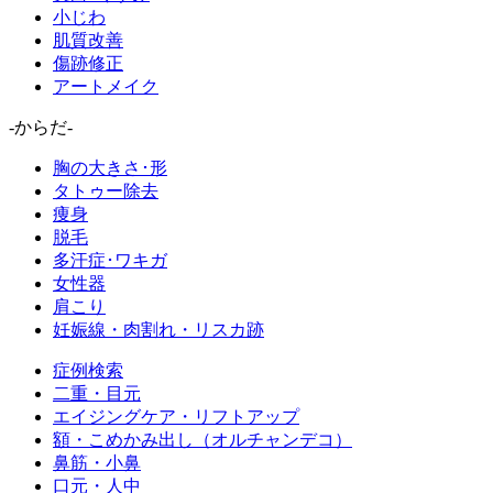
小じわ
肌質改善
傷跡修正
アートメイク
-からだ-
胸の大きさ･形
タトゥー除去
痩身
脱毛
多汗症･ワキガ
女性器
肩こり
妊娠線・肉割れ・リスカ跡
症例検索
二重・目元
エイジングケア・リフトアップ
額・こめかみ出し（オルチャンデコ）
鼻筋・小鼻
口元・人中