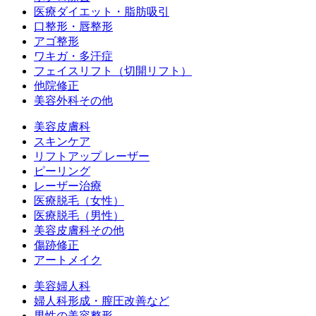
医療ダイエット・脂肪吸引
口整形・唇整形
アゴ整形
ワキガ・多汗症
フェイスリフト（切開リフト）
他院修正
美容外科その他
美容皮膚科
スキンケア
リフトアップ レーザー
ピーリング
レーザー治療
医療脱毛（女性）
医療脱毛（男性）
美容皮膚科その他
傷跡修正
アートメイク
美容婦人科
婦人科形成・膣圧改善など
男性の美容整形