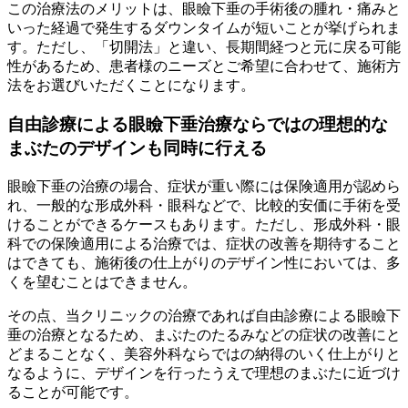
この治療法のメリットは、眼瞼下垂の手術後の腫れ・痛みと
いった経過で発生する
ダウンタイムが短い
ことが挙げられま
す。ただし、「切開法」と違い、
長期間経つと元に戻る可能
性がある
ため、患者様のニーズとご希望に合わせて、施術方
法をお選びいただくことになります。
自由診療による眼瞼下垂治療ならではの
理想的な
まぶたのデザイン
も同時に行える
眼瞼下垂の治療の場合、症状が重い際には保険適用が認めら
れ、一般的な形成外科・眼科などで、比較的安価に手術を受
けることができるケースもあります。ただし、形成外科・眼
科での保険適用による治療では、症状の改善を期待すること
はできても、施術後の仕上がりのデザイン性においては、多
くを望むことはできません。
その点、当クリニックの治療であれば自由診療による眼瞼下
垂の治療となるため、まぶたのたるみなどの症状の改善にと
どまることなく、
美容外科ならではの納得のいく仕上がり
と
なるように、デザインを行ったうえで
理想のまぶたに近づけ
る
ことが可能です。