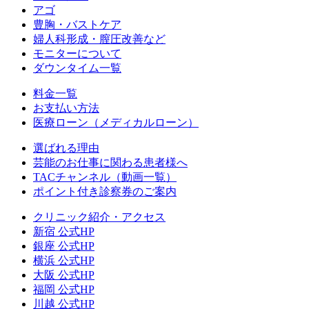
アゴ
豊胸・バストケア
婦人科形成・膣圧改善など
モニターについて
ダウンタイム一覧
料金一覧
お支払い方法
医療ローン（メディカルローン）
選ばれる理由
芸能のお仕事に関わる患者様へ
TACチャンネル（動画一覧）
ポイント付き診察券のご案内
クリニック紹介・アクセス
新宿 公式HP
銀座 公式HP
横浜 公式HP
大阪 公式HP
福岡 公式HP
川越 公式HP