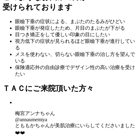
受けられております
眼瞼下垂の症状による、
まぶたのたるみ
がひどい
眼瞼下垂が発症
したため、片目のまぶたが下がる
目つき矯正
をして優しい印象の目にしたい
視力低下の症状
が見られるほど眼瞼下垂が進行してい
る
メスを使わない、
切らない眼瞼下垂の治し方
を望んで
いる
保険適応外の自由診療で
デザイン性の高い治療
を受け
たい
ＴＡＣにご来院頂いた方々
梅宮アンナちゃん
@annaumemiya
とももかちゃんが美肌治療にいらしてくださいました
❤️❤️