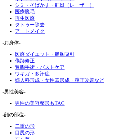
シミ・そばかす・肝斑（レーザー）
医療脱毛
再生医療
タトゥー除去
アートメイク
-お身体-
医療ダイエット・脂肪吸引
傷跡修正
豊胸手術・バストケア
ワキガ・多汗症
婦人科形成・女性器形成・膣圧改善など
-男性美容-
男性の美容整形もTAC
-顔の部位-
二重の形
目尻の形