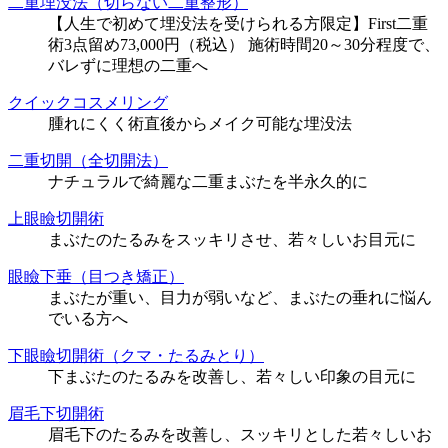
二重埋没法（切らない二重整形）
【人生で初めて埋没法を受けられる方限定】First二重
術3点留め73,000円（税込） 施術時間20～30分程度で、
バレずに理想の二重へ
クイックコスメリング
腫れにくく術直後からメイク可能な埋没法
二重切開（全切開法）
ナチュラルで綺麗な二重まぶたを半永久的に
上眼瞼切開術
まぶたのたるみをスッキリさせ、若々しいお目元に
眼瞼下垂（目つき矯正）
まぶたが重い、目力が弱いなど、まぶたの垂れに悩ん
でいる方へ
下眼瞼切開術（クマ・たるみとり）
下まぶたのたるみを改善し、若々しい印象の目元に
眉毛下切開術
眉毛下のたるみを改善し、スッキリとした若々しいお