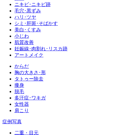
ニキビ･ニキビ跡
毛穴･黒ずみ
ハリ･ツヤ
シミ･肝斑･そばかす
美白･くすみ
小じわ
肌質改善
妊娠線･肉割れ･リスカ跡
アートメイク
からだ
胸の大きさ･形
タトゥー除去
痩身
脱毛
多汗症･ワキガ
女性器
肩こり
症例写真
二重・目元