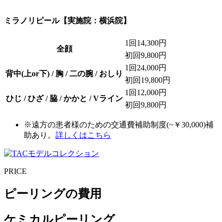
ミラノリピール
【実施院：横浜院】
1回
14,300円
全顔
初回
9,800円
1回
24,000円
背中(上or下) / 胸 / 二の腕 / おしり
初回
19,800円
1回
12,000円
ひじ / ひざ / 脇 / かかと / Vライン
初回
9,800円
※遠方の患者様のための交通費補助制度(~￥30,000)補
助あり。
詳しくはこちら
PRICE
ピーリングの費用
ケミカルピーリング