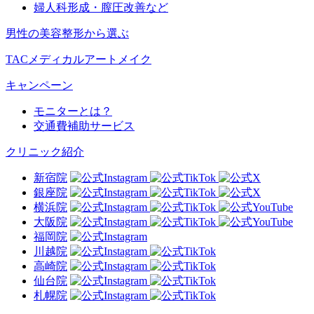
婦人科形成・膣圧改善など
男性の美容整形から選ぶ
TACメディカルアートメイク
キャンペーン
モニターとは？
交通費補助サービス
クリニック紹介
新宿院
銀座院
横浜院
大阪院
福岡院
川越院
高崎院
仙台院
札幌院