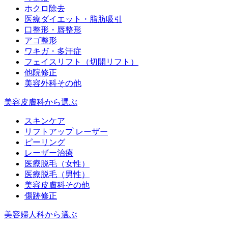
ホクロ除去
医療ダイエット・脂肪吸引
口整形・唇整形
アゴ整形
ワキガ・多汗症
フェイスリフト（切開リフト）
他院修正
美容外科その他
美容皮膚科から選ぶ
スキンケア
リフトアップ レーザー
ピーリング
レーザー治療
医療脱毛（女性）
医療脱毛（男性）
美容皮膚科その他
傷跡修正
美容婦人科から選ぶ