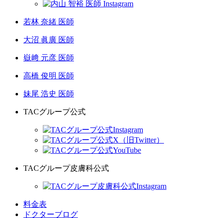
若林 奈緒 医師
大沼 眞廣 医師
嶽﨑 元彦 医師
高橋 俊明 医師
妹尾 浩史 医師
TACグループ公式
TACグループ皮膚科公式
料金表
ドクターブログ