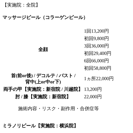
【実施院：全院】
マッサージピール（コラーゲンピール）
1回
13,200円
初回
9,800円
3回
36,000円
全顔
初回
29,400円
6回
66,000円
初回
58,800円
首(前or後) / デコルテ / バスト /
1ヵ所
22,000円
背中(上or中or下)
両手の甲
【実施院：新宿院 / 川越院】
13,200円
肘 / 膝
【実施院：新宿院】
22,000円
施術内容・リスク・副作用・合併症等
ミラノリピール
【実施院：横浜院】