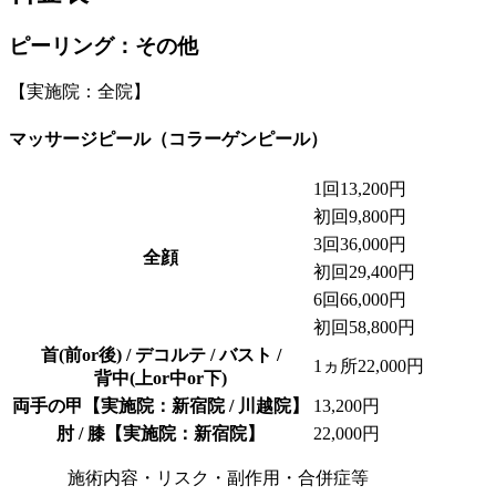
ピーリング：その他
【実施院：全院】
マッサージピール（コラーゲンピール）
1回
13,200円
初回
9,800円
3回
36,000円
全顔
初回
29,400円
6回
66,000円
初回
58,800円
首(前or後) / デコルテ / バスト /
1ヵ所
22,000円
背中(上or中or下)
両手の甲
【実施院：新宿院 / 川越院】
13,200円
肘 / 膝
【実施院：新宿院】
22,000円
施術内容・リスク・副作用・合併症等