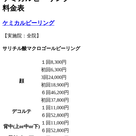
料金表
ケミカルピーリング
【実施院：全院】
サリチル酸マクロゴールピーリング
１回
8,300円
初回
6,300円
3回
24,000円
顔
初回
18,900円
６回
46,200円
初回
37,800円
１回
11,000円
デコルテ
６回
52,800円
１回
11,000円
背中(上or中or下)
６回
52,800円