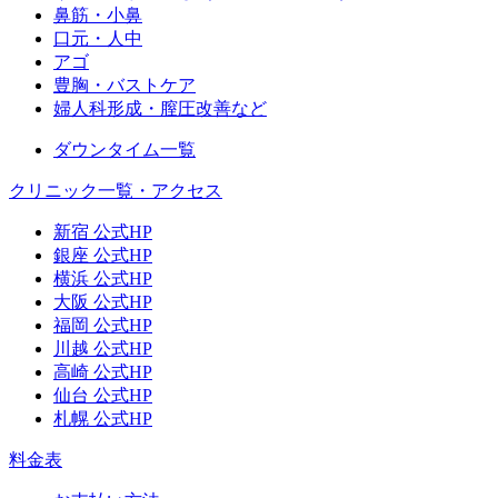
鼻筋・小鼻
口元・人中
アゴ
豊胸・バストケア
婦人科形成・膣圧改善など
ダウンタイム一覧
クリニック一覧・アクセス
新宿 公式HP
銀座 公式HP
横浜 公式HP
大阪 公式HP
福岡 公式HP
川越 公式HP
高崎 公式HP
仙台 公式HP
札幌 公式HP
料金表