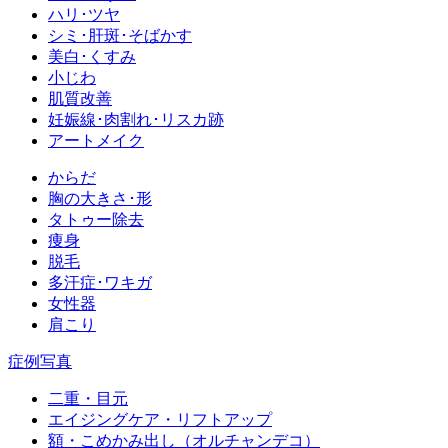
ハリ･ツヤ
シミ･肝斑･そばかす
美白･くすみ
小じわ
肌質改善
妊娠線･肉割れ･リスカ跡
アートメイク
からだ
胸の大きさ･形
タトゥー除去
痩身
脱毛
多汗症･ワキガ
女性器
肩こり
症例写真
二重・目元
エイジングケア・リフトアップ
額・こめかみ出し（オルチャンデコ）