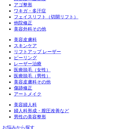
アゴ整形
ワキガ・多汗症
フェイスリフト（切開リフト）
他院修正
美容外科その他
美容皮膚科
スキンケア
リフトアップ レーザー
ピーリング
レーザー治療
医療脱毛（女性）
医療脱毛（男性）
美容皮膚科その他
傷跡修正
アートメイク
美容婦人科
婦人科形成・膣圧改善など
男性の美容整形
お悩みから探す