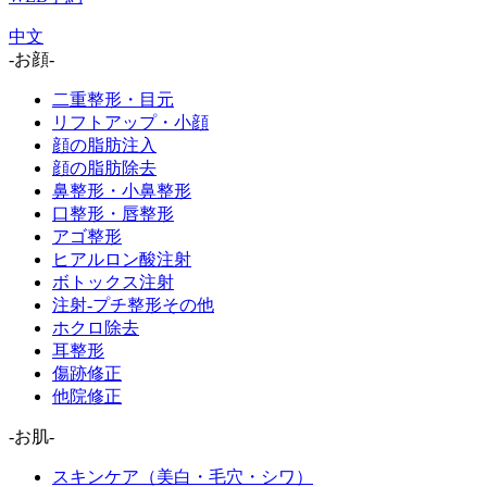
中文
-お顔-
二重整形・目元
リフトアップ・小顔
顔の脂肪注入
顔の脂肪除去
鼻整形・小鼻整形
口整形・唇整形
アゴ整形
ヒアルロン酸注射
ボトックス注射
注射-プチ整形その他
ホクロ除去
耳整形
傷跡修正
他院修正
-お肌-
スキンケア（美白・毛穴・シワ）