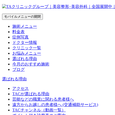
モバイルメニューの開閉
施術メニュー
料金表
症例写真
ドクター情報
クリニック一覧
お悩みメニュー
選ばれる理由
今月のおすすめ施術
ブログ
選ばれる理由
アクセス
TACが選ばれる理由
芸能などの職業に関わる患者様へ
遠方からお越しの患者様へ (交通補助サービス)
TACチャンネル（動画一覧）