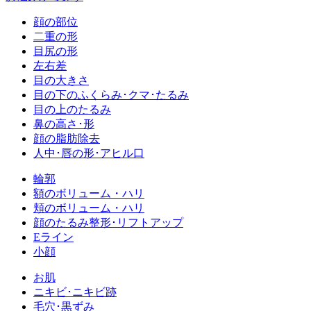
顔の部位
二重の形
目尻の形
左右差
目の大きさ
目の下のふくらみ･クマ･たるみ
目の上のたるみ
鼻の高さ･形
顔の脂肪除去
人中･唇の形･アヒル口
輪郭
額のボリューム・ハリ
頬のボリューム・ハリ
顔のたるみ整形･リフトアップ
Eライン
小顔
お肌
ニキビ･ニキビ跡
毛穴･黒ずみ