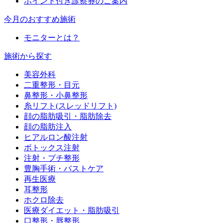
ポイント付き診察券のご案内
今月のおすすめ施術
モニターとは？
施術から探す
美容外科
二重整形・目元
鼻整形・小鼻整形
糸リフト(スレッドリフト)
顔の脂肪吸引・脂肪除去
顔の脂肪注入
ヒアルロン酸注射
ボトックス注射
注射・プチ整形
豊胸手術・バストケア
再生医療
耳整形
ホクロ除去
医療ダイエット・脂肪吸引
口整形・唇整形