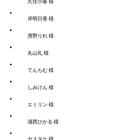
久住小春 様
岸明日香 様
濱野りれ 様
丸山礼 様
てんちむ 様
しみけん 様
エミリン 様
浦西ひかる 様
ヤスタケ 様