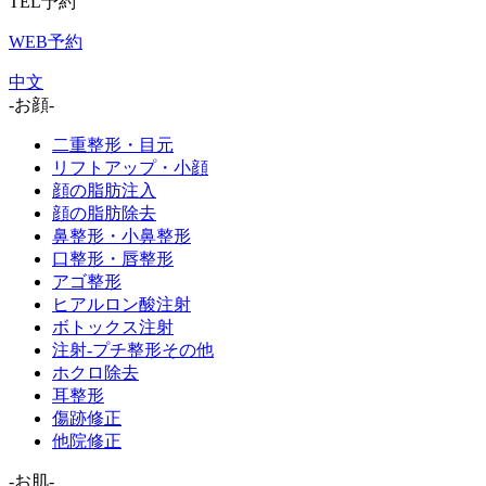
TEL予約
WEB予約
中文
-お顔-
二重整形・目元
リフトアップ・小顔
顔の脂肪注入
顔の脂肪除去
鼻整形・小鼻整形
口整形・唇整形
アゴ整形
ヒアルロン酸注射
ボトックス注射
注射-プチ整形その他
ホクロ除去
耳整形
傷跡修正
他院修正
-お肌-