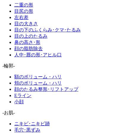
二重の形
目尻の形
左右差
目の大きさ
目の下のふくらみ･クマ･たるみ
目の上のたるみ
鼻の高さ･形
顔の脂肪除去
人中･唇の形･アヒル口
-輪郭-
額のボリューム・ハリ
頬のボリューム・ハリ
顔のたるみ整形･リフトアップ
Eライン
小顔
-お肌-
ニキビ･ニキビ跡
毛穴･黒ずみ