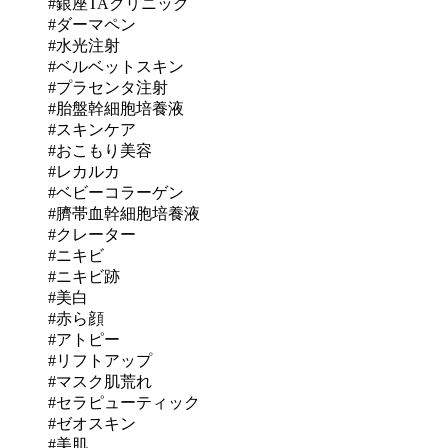
#銀座TAクリニック
#ダーマペン
#水光注射
#ベルベットスキン
#プラセンタ注射
#胎盤幹細胞培養液
#スキンケア
#おこもり美容
#レカルカ
#ベビーコラーゲン
#臍帯血幹細胞培養液
#クレーター
#ニキビ
#ニキビ跡
#美白
#赤ら顔
#アトピー
#リフトアップ
#マスク肌荒れ
#セラピューティック
#ゼオスキン
#美肌