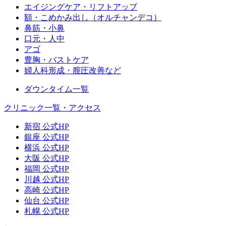
エイジングケア・リフトアップ
額・こめかみ出し（オルチャンデコ）
鼻筋・小鼻
口元・人中
アゴ
豊胸・バストケア
婦人科形成・膣圧改善など
ダウンタイム一覧
クリニック一覧・アクセス
新宿 公式HP
銀座 公式HP
横浜 公式HP
大阪 公式HP
福岡 公式HP
川越 公式HP
高崎 公式HP
仙台 公式HP
札幌 公式HP