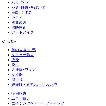
ハリ･ツヤ
シミ･肝斑･そばかす
美白･くすみ
小じわ
肌質改善
傷跡修正
アートメイク
-からだ-
胸の大きさ･形
タトゥー除去
痩身
脱毛
多汗症･ワキガ
女性器
肩こり
妊娠線・肉割れ・リスカ跡
症例検索
二重・目元
エイジングケア・リフトアップ