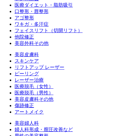
医療ダイエット・脂肪吸引
口整形・唇整形
アゴ整形
ワキガ・多汗症
フェイスリフト（切開リフト）
他院修正
美容外科その他
美容皮膚科
スキンケア
リフトアップ レーザー
ピーリング
レーザー治療
医療脱毛（女性）
医療脱毛（男性）
美容皮膚科その他
傷跡修正
アートメイク
美容婦人科
婦人科形成・膣圧改善など
男性の美容整形