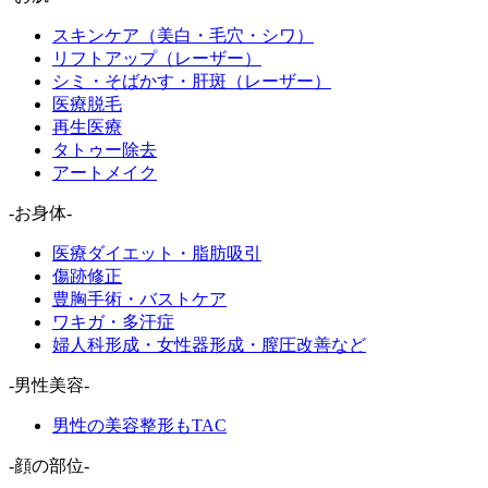
スキンケア（美白・毛穴・シワ）
リフトアップ（レーザー）
シミ・そばかす・肝斑（レーザー）
医療脱毛
再生医療
タトゥー除去
アートメイク
-お身体-
医療ダイエット・脂肪吸引
傷跡修正
豊胸手術・バストケア
ワキガ・多汗症
婦人科形成・女性器形成・膣圧改善など
-男性美容-
男性の美容整形もTAC
-顔の部位-