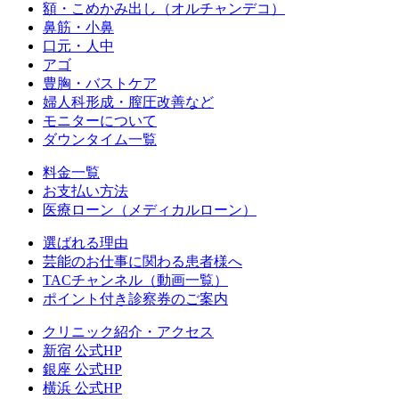
額・こめかみ出し（オルチャンデコ）
鼻筋・小鼻
口元・人中
アゴ
豊胸・バストケア
婦人科形成・膣圧改善など
モニターについて
ダウンタイム一覧
料金一覧
お支払い方法
医療ローン（メディカルローン）
選ばれる理由
芸能のお仕事に関わる患者様へ
TACチャンネル（動画一覧）
ポイント付き診察券のご案内
クリニック紹介・アクセス
新宿 公式HP
銀座 公式HP
横浜 公式HP