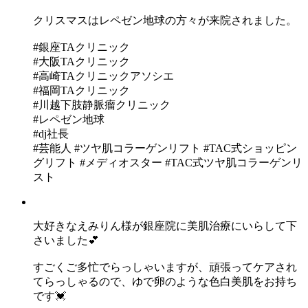
クリスマスはレペゼン地球の方々が来院されました。
#銀座TAクリニック
#大阪TAクリニック
#高崎TAクリニックアソシエ
#福岡TAクリニック
#川越下肢静脈瘤クリニック
#レペゼン地球
#dj社長
#芸能人 #ツヤ肌コラーゲンリフト #TAC式ショッピン
グリフト #メディオスター #TAC式ツヤ肌コラーゲンリ
スト
大好きなえみりん様が銀座院に美肌治療にいらして下
さいました💕
すごくご多忙でらっしゃいますが、頑張ってケアされ
てらっしゃるので、ゆで卵のような色白美肌をお持ち
です💓