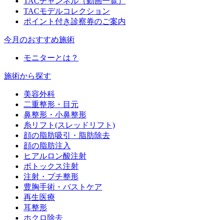
TACチャンネル（動画一覧）
TACモデルコレクション
ポイント付き診察券のご案内
今月のおすすめ施術
モニターとは？
施術から探す
美容外科
二重整形・目元
鼻整形・小鼻整形
糸リフト(スレッドリフト)
顔の脂肪吸引・脂肪除去
顔の脂肪注入
ヒアルロン酸注射
ボトックス注射
注射・プチ整形
豊胸手術・バストケア
再生医療
耳整形
ホクロ除去