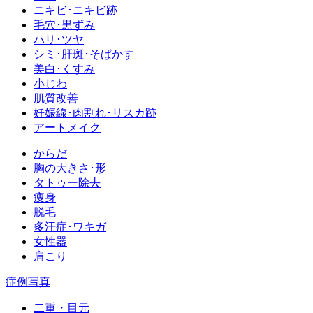
ニキビ･ニキビ跡
毛穴･黒ずみ
ハリ･ツヤ
シミ･肝斑･そばかす
美白･くすみ
小じわ
肌質改善
妊娠線･肉割れ･リスカ跡
アートメイク
からだ
胸の大きさ･形
タトゥー除去
痩身
脱毛
多汗症･ワキガ
女性器
肩こり
症例写真
二重・目元