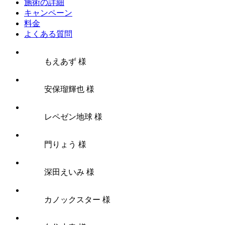
施術の詳細
キャンペーン
料金
よくある質問
もえあず 様
安保瑠輝也 様
レペゼン地球 様
門りょう 様
深田えいみ 様
カノックスター 様