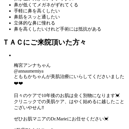
鼻が低くて
メガネがずれてくる
手軽に
鼻を高くしたい
鼻筋
をスッと通したい
立体的
な鼻に憧れる
鼻を高くしたいけれど
手術には抵抗がある
ＴＡＣにご来院頂いた方々
梅宮アンナちゃん
@annaumemiya
とももかちゃんが美肌治療にいらしてくださいました
❤️❤️
日々のケアで10年後のお肌は全く別物になります💓
クリニックでの美肌ケア、はやく始めるに越したこと
ございやせん‼️
ぜひお肌マニアのDr.Marieにお任せください💓