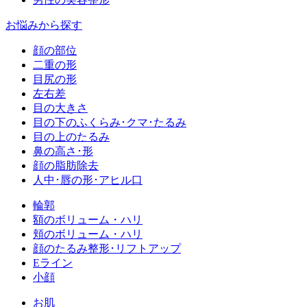
お悩みから探す
顔の部位
二重の形
目尻の形
左右差
目の大きさ
目の下のふくらみ･クマ･たるみ
目の上のたるみ
鼻の高さ･形
顔の脂肪除去
人中･唇の形･アヒル口
輪郭
額のボリューム・ハリ
頬のボリューム・ハリ
顔のたるみ整形･リフトアップ
Eライン
小顔
お肌