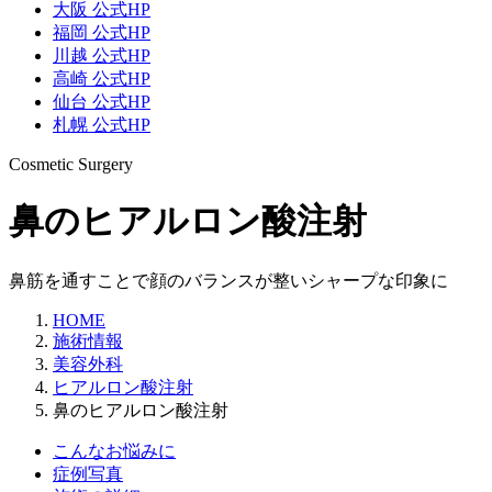
大阪 公式HP
福岡 公式HP
川越 公式HP
高崎 公式HP
仙台 公式HP
札幌 公式HP
Cosmetic Surgery
鼻のヒアルロン酸注射
鼻筋を通すことで顔のバランスが整いシャープな印象に
HOME
施術情報
美容外科
ヒアルロン酸注射
鼻のヒアルロン酸注射
こんなお悩みに
症例写真