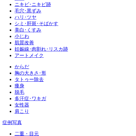
ニキビ･ニキビ跡
毛穴･黒ずみ
ハリ･ツヤ
シミ･肝斑･そばかす
美白･くすみ
小じわ
肌質改善
妊娠線･肉割れ･リスカ跡
アートメイク
からだ
胸の大きさ･形
タトゥー除去
痩身
脱毛
多汗症･ワキガ
女性器
肩こり
症例写真
二重・目元