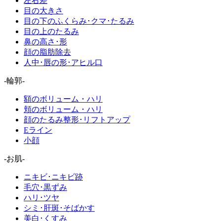
左右差
目の大きさ
目の下のふくらみ･クマ･たるみ
目の上のたるみ
鼻の高さ･形
顔の脂肪除去
人中･唇の形･アヒル口
-輪郭-
額のボリューム・ハリ
頬のボリューム・ハリ
顔のたるみ整形･リフトアップ
Eライン
小顔
-お肌-
ニキビ･ニキビ跡
毛穴･黒ずみ
ハリ･ツヤ
シミ･肝斑･そばかす
美白･くすみ