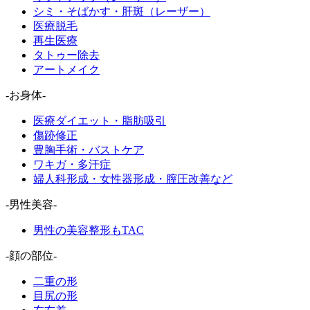
シミ・そばかす・肝斑（レーザー）
医療脱毛
再生医療
タトゥー除去
アートメイク
-お身体-
医療ダイエット・脂肪吸引
傷跡修正
豊胸手術・バストケア
ワキガ・多汗症
婦人科形成・女性器形成・膣圧改善など
-男性美容-
男性の美容整形もTAC
-顔の部位-
二重の形
目尻の形