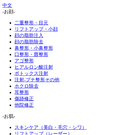
中文
-お顔-
二重整形・目元
リフトアップ・小顔
顔の脂肪注入
顔の脂肪除去
鼻整形・小鼻整形
口整形・唇整形
アゴ整形
ヒアルロン酸注射
ボトックス注射
注射-プチ整形その他
ホクロ除去
耳整形
傷跡修正
他院修正
-お肌-
スキンケア（美白・毛穴・シワ）
リフトアップ（レーザー）