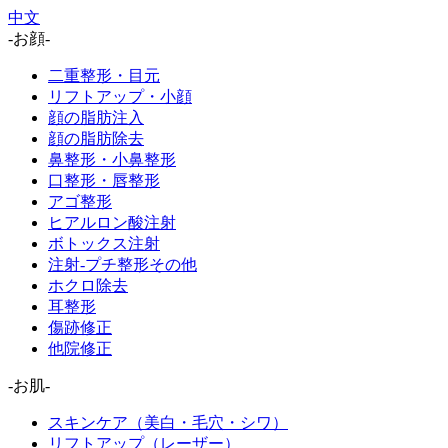
中文
-お顔-
二重整形・目元
リフトアップ・小顔
顔の脂肪注入
顔の脂肪除去
鼻整形・小鼻整形
口整形・唇整形
アゴ整形
ヒアルロン酸注射
ボトックス注射
注射-プチ整形その他
ホクロ除去
耳整形
傷跡修正
他院修正
-お肌-
スキンケア（美白・毛穴・シワ）
リフトアップ（レーザー）