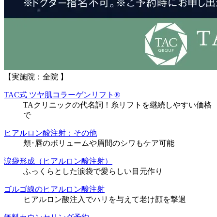
【実施院：全院 】
TAC式 ツヤ肌コラーゲンリフト®
TAクリニックの代名詞！糸リフトを継続しやすい価格
で
ヒアルロン酸注射：その他
頬･唇のボリュームや眉間のシワもケア可能
涙袋形成（ヒアルロン酸注射）
ふっくらとした涙袋で愛らしい目元作り
ゴルゴ線のヒアルロン酸注射
ヒアルロン酸注入でハリを与えて老け顔を撃退