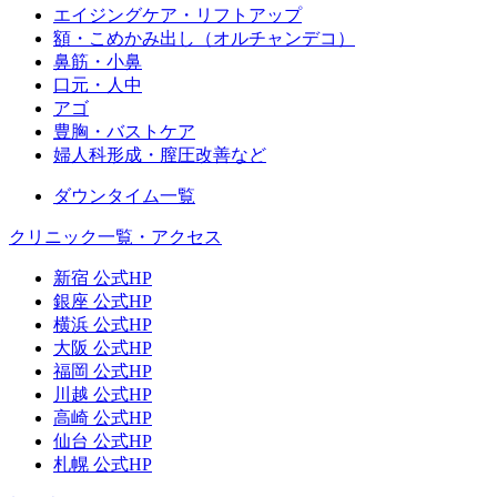
エイジングケア・リフトアップ
額・こめかみ出し（オルチャンデコ）
鼻筋・小鼻
口元・人中
アゴ
豊胸・バストケア
婦人科形成・膣圧改善など
ダウンタイム一覧
クリニック一覧・アクセス
新宿 公式HP
銀座 公式HP
横浜 公式HP
大阪 公式HP
福岡 公式HP
川越 公式HP
高崎 公式HP
仙台 公式HP
札幌 公式HP