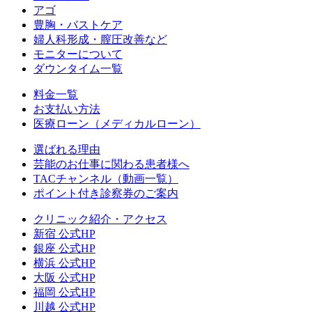
アゴ
豊胸・バストケア
婦人科形成・膣圧改善など
モニターについて
ダウンタイム一覧
料金一覧
お支払い方法
医療ローン（メディカルローン）
選ばれる理由
芸能のお仕事に関わる患者様へ
TACチャンネル（動画一覧）
ポイント付き診察券のご案内
クリニック紹介・アクセス
新宿 公式HP
銀座 公式HP
横浜 公式HP
大阪 公式HP
福岡 公式HP
川越 公式HP