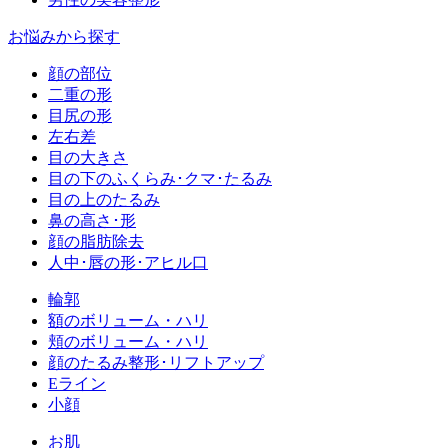
お悩みから探す
顔の部位
二重の形
目尻の形
左右差
目の大きさ
目の下のふくらみ･クマ･たるみ
目の上のたるみ
鼻の高さ･形
顔の脂肪除去
人中･唇の形･アヒル口
輪郭
額のボリューム・ハリ
頬のボリューム・ハリ
顔のたるみ整形･リフトアップ
Eライン
小顔
お肌