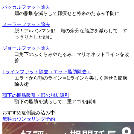
バッカルファット除去
頬の脂肪を減らして顔痩せと将来のたるみ予防に
メーラーファット除去
脱！ア○パンマン顔！頬の余分な脂肪を減らして、す
っきりとした顔に
ジョールファット除去
口角下のふくらみやたるみ、マリオネットラインを改
善
Lラインファット除去（エラ下脂肪除去）
エラ下から顎のライン＝Lラインを美しく魅せる脂肪
除去術
顎下の脂肪吸引・顔の脂肪吸引
顎下の脂肪を減らして二重アゴを解消
おすすめ症例読み込み中
無料カウンセリング予約