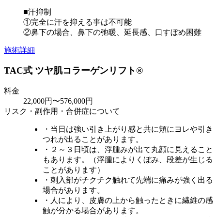
■汗抑制
①完全に汗を抑える事は不可能
②鼻下の場合、鼻下の弛暖、延長感、口すぼめ困難
施術詳細
TAC式 ツヤ肌コラーゲンリフト®
料金
22,000円〜576,000円
リスク・副作用・合併症について
・当日は強い引き上がり感と共に頬にヨレや引き
つれが出ることがあります。
・２～３日頃は、浮腫みが出て丸顔に見えること
もあります。（浮腫によりくぼみ、段差が生じる
ことがあります）
・刺入部がチクチク触れて先端に痛みが強く出る
場合があります。
・人により、皮膚の上から触ったときに繊維の感
触が分かる場合があります。