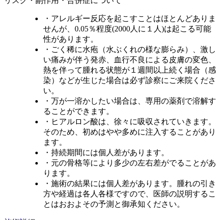
リスク・副作用・合併症について
・アレルギー反応を起こすことはほとんどありま
せんが、0.05％程度(2000人に１人)は起こる可能
性があります。
・ごく稀に水疱（水ぶくれの様な膨らみ）、激し
い痛みが伴う発赤、血行不良による皮膚の変色、
熱を伴って腫れる状態が１週間以上続く場合（感
染）などが生じた場合は必ず診察にご来院くださ
い。
・万が一溶かしたい場合は、専用の薬剤で溶解す
ることができます。
・ヒアルロン酸は、徐々に吸収されていきます。
そのため、初めはやや多めに注入することがあり
ます。
・持続期間には個人差があります。
・元の骨格等により多少の左右差がでることがあ
ります。
・施術の結果には個人差があります。腫れの引き
方や経過は各人各様ですので、医師の説明するこ
とはおおよその予測と御承知ください。