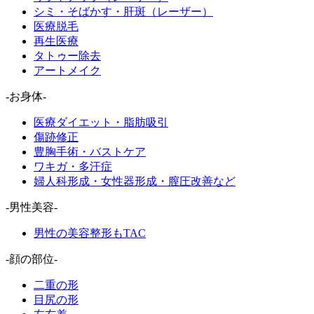
シミ・そばかす・肝斑（レーザー）
医療脱毛
再生医療
タトゥー除去
アートメイク
-お身体-
医療ダイエット・脂肪吸引
傷跡修正
豊胸手術・バストケア
ワキガ・多汗症
婦人科形成・女性器形成・膣圧改善など
-男性美容-
男性の美容整形もTAC
-顔の部位-
二重の形
目尻の形