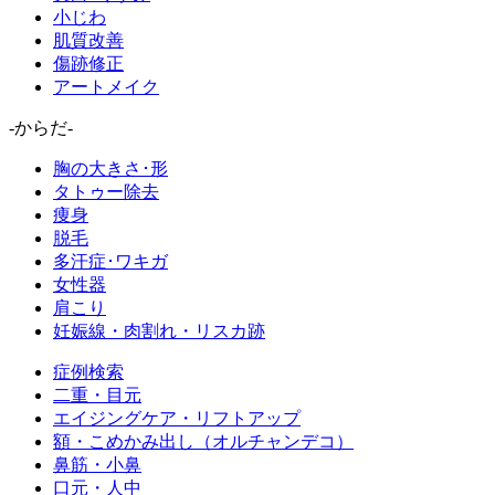
小じわ
肌質改善
傷跡修正
アートメイク
-からだ-
胸の大きさ･形
タトゥー除去
痩身
脱毛
多汗症･ワキガ
女性器
肩こり
妊娠線・肉割れ・リスカ跡
症例検索
二重・目元
エイジングケア・リフトアップ
額・こめかみ出し（オルチャンデコ）
鼻筋・小鼻
口元・人中