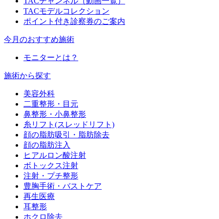
TACチャンネル（動画一覧）
TACモデルコレクション
ポイント付き診察券のご案内
今月のおすすめ施術
モニターとは？
施術から探す
美容外科
二重整形・目元
鼻整形・小鼻整形
糸リフト(スレッドリフト)
顔の脂肪吸引・脂肪除去
顔の脂肪注入
ヒアルロン酸注射
ボトックス注射
注射・プチ整形
豊胸手術・バストケア
再生医療
耳整形
ホクロ除去