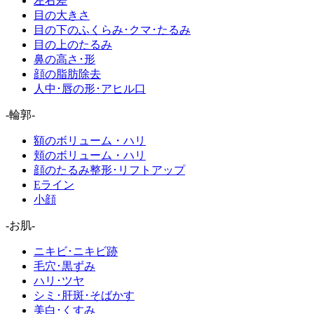
左右差
目の大きさ
目の下のふくらみ･クマ･たるみ
目の上のたるみ
鼻の高さ･形
顔の脂肪除去
人中･唇の形･アヒル口
-輪郭-
額のボリューム・ハリ
頬のボリューム・ハリ
顔のたるみ整形･リフトアップ
Eライン
小顔
-お肌-
ニキビ･ニキビ跡
毛穴･黒ずみ
ハリ･ツヤ
シミ･肝斑･そばかす
美白･くすみ