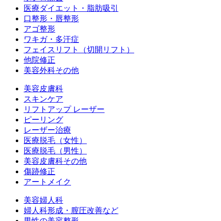
医療ダイエット・脂肪吸引
口整形・唇整形
アゴ整形
ワキガ・多汗症
フェイスリフト（切開リフト）
他院修正
美容外科その他
美容皮膚科
スキンケア
リフトアップ レーザー
ピーリング
レーザー治療
医療脱毛（女性）
医療脱毛（男性）
美容皮膚科その他
傷跡修正
アートメイク
美容婦人科
婦人科形成・膣圧改善など
男性の美容整形