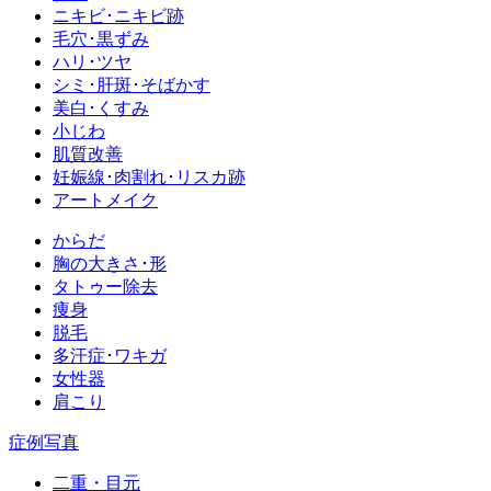
ニキビ･ニキビ跡
毛穴･黒ずみ
ハリ･ツヤ
シミ･肝斑･そばかす
美白･くすみ
小じわ
肌質改善
妊娠線･肉割れ･リスカ跡
アートメイク
からだ
胸の大きさ･形
タトゥー除去
痩身
脱毛
多汗症･ワキガ
女性器
肩こり
症例写真
二重・目元