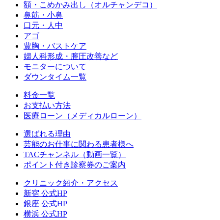
額・こめかみ出し（オルチャンデコ）
鼻筋・小鼻
口元・人中
アゴ
豊胸・バストケア
婦人科形成・膣圧改善など
モニターについて
ダウンタイム一覧
料金一覧
お支払い方法
医療ローン（メディカルローン）
選ばれる理由
芸能のお仕事に関わる患者様へ
TACチャンネル（動画一覧）
ポイント付き診察券のご案内
クリニック紹介・アクセス
新宿 公式HP
銀座 公式HP
横浜 公式HP