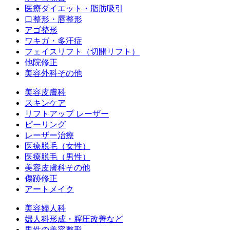
医療ダイエット・脂肪吸引
口整形・唇整形
アゴ整形
ワキガ・多汗症
フェイスリフト（切開リフト）
他院修正
美容外科その他
美容皮膚科
スキンケア
リフトアップ レーザー
ピーリング
レーザー治療
医療脱毛（女性）
医療脱毛（男性）
美容皮膚科その他
傷跡修正
アートメイク
美容婦人科
婦人科形成・膣圧改善など
男性の美容整形