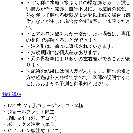
・ごく稀に水疱（水ぶくれの様な膨らみ）、激し
い痛みが伴う発赤、血行不良による皮膚の変色、
熱を伴って腫れる状態が１週間以上続く場合（感
染）などが生じた場合は必ず診察にご来院くださ
い。
・ヒアルロン酸を万が一溶かしたい場合は、専用
の薬剤で溶解することができます。
・注入剤は、徐々に吸収されていきます。
・持続期間には個人差があります。
・元の骨格等により多少の左右差がでることがあ
ります。
・施術の結果には個人差があります。腫れの引き
方や経過は各人各様ですので、医師の説明するこ
とはおおよその予測と御承知ください。
施術詳細
・TAC式 ツヤ肌コラーゲンリフト®極
・ジョールファット除去
・脂肪吸引（頬、アゴ下）
・ボトックス注射（エラ）
・ヒアルロン酸注射（アゴ）