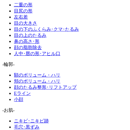
二重の形
目尻の形
左右差
目の大きさ
目の下のふくらみ･クマ･たるみ
目の上のたるみ
鼻の高さ･形
顔の脂肪除去
人中･唇の形･アヒル口
-輪郭-
額のボリューム・ハリ
頬のボリューム・ハリ
顔のたるみ整形･リフトアップ
Eライン
小顔
-お肌-
ニキビ･ニキビ跡
毛穴･黒ずみ