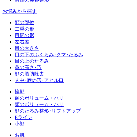
お悩みから探す
顔の部位
二重の形
目尻の形
左右差
目の大きさ
目の下のふくらみ･クマ･たるみ
目の上のたるみ
鼻の高さ･形
顔の脂肪除去
人中･唇の形･アヒル口
輪郭
額のボリューム・ハリ
頬のボリューム・ハリ
顔のたるみ整形･リフトアップ
Eライン
小顔
お肌