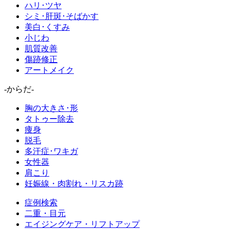
ハリ･ツヤ
シミ･肝斑･そばかす
美白･くすみ
小じわ
肌質改善
傷跡修正
アートメイク
-からだ-
胸の大きさ･形
タトゥー除去
痩身
脱毛
多汗症･ワキガ
女性器
肩こり
妊娠線・肉割れ・リスカ跡
症例検索
二重・目元
エイジングケア・リフトアップ