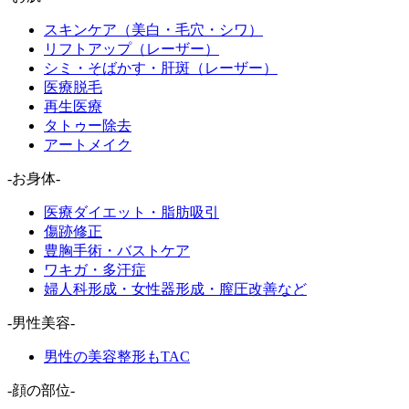
スキンケア（美白・毛穴・シワ）
リフトアップ（レーザー）
シミ・そばかす・肝斑（レーザー）
医療脱毛
再生医療
タトゥー除去
アートメイク
-お身体-
医療ダイエット・脂肪吸引
傷跡修正
豊胸手術・バストケア
ワキガ・多汗症
婦人科形成・女性器形成・膣圧改善など
-男性美容-
男性の美容整形もTAC
-顔の部位-