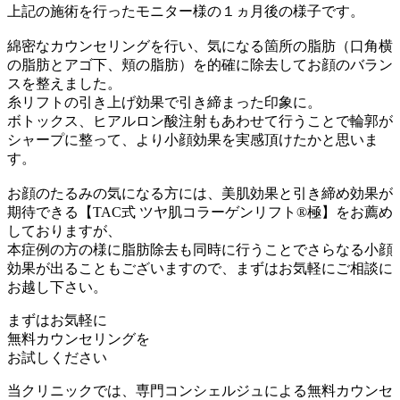
上記の施術を行ったモニター様の１ヵ月後の様子です。
綿密なカウンセリングを行い、気になる箇所の脂肪（口角横
の脂肪とアゴ下、頬の脂肪）を的確に除去してお顔のバラン
スを整えました。
糸リフトの引き上げ効果で引き締まった印象に。
ボトックス、ヒアルロン酸注射もあわせて行うことで輪郭が
シャープに整って、より小顔効果を実感頂けたかと思いま
す。
お顔のたるみの気になる方には、美肌効果と引き締め効果が
期待できる【TAC式 ツヤ肌コラーゲンリフト®極】をお薦め
しておりますが、
本症例の方の様に脂肪除去も同時に行うことでさらなる小顔
効果が出ることもございますので、まずはお気軽にご相談に
お越し下さい。
まずはお気軽に
無料カウンセリング
を
お試しください
当クリニックでは、専門コンシェルジュによる無料カウンセ