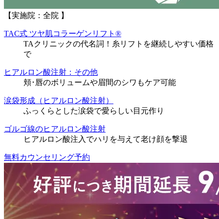
【実施院：全院 】
TAC式 ツヤ肌コラーゲンリフト®
TAクリニックの代名詞！糸リフトを継続しやすい価格
で
ヒアルロン酸注射：その他
頬･唇のボリュームや眉間のシワもケア可能
涙袋形成（ヒアルロン酸注射）
ふっくらとした涙袋で愛らしい目元作り
ゴルゴ線のヒアルロン酸注射
ヒアルロン酸注入でハリを与えて老け顔を撃退
無料カウンセリング予約