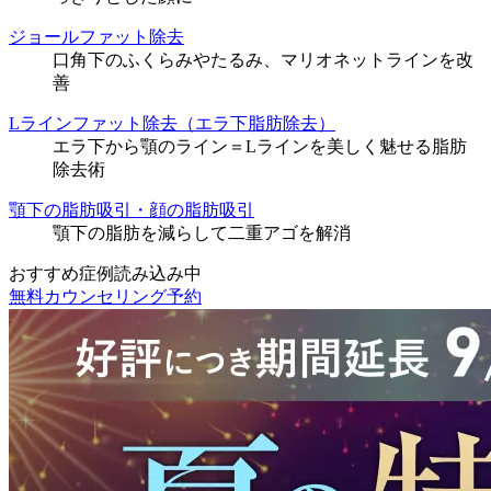
ジョールファット除去
口角下のふくらみやたるみ、マリオネットラインを改
善
Lラインファット除去（エラ下脂肪除去）
エラ下から顎のライン＝Lラインを美しく魅せる脂肪
除去術
顎下の脂肪吸引・顔の脂肪吸引
顎下の脂肪を減らして二重アゴを解消
おすすめ症例読み込み中
無料カウンセリング予約