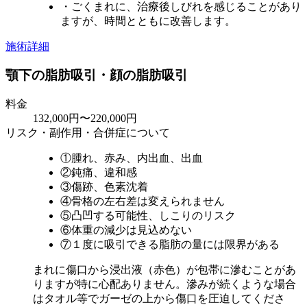
・ごくまれに、治療後しびれを感じることがあり
ますが、時間とともに改善します。
施術詳細
顎下の脂肪吸引・顔の脂肪吸引
料金
132,000円〜220,000円
リスク・副作用・合併症について
①腫れ、赤み、内出血、出血
②鈍痛、違和感
③傷跡、色素沈着
④骨格の左右差は変えられません
⑤凸凹する可能性、しこりのリスク
⑥体重の減少は見込めない
⑦１度に吸引できる脂肪の量には限界がある
まれに傷口から浸出液（赤色）が包帯に滲むことがあ
りますが特に心配ありません。滲みが続くような場合
はタオル等でガーゼの上から傷口を圧迫してくださ