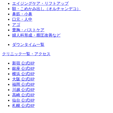
エイジングケア・リフトアップ
額・こめかみ出し（オルチャンデコ）
鼻筋・小鼻
口元・人中
アゴ
豊胸・バストケア
婦人科形成・膣圧改善など
ダウンタイム一覧
クリニック一覧・アクセス
新宿 公式HP
銀座 公式HP
横浜 公式HP
大阪 公式HP
福岡 公式HP
川越 公式HP
高崎 公式HP
仙台 公式HP
札幌 公式HP