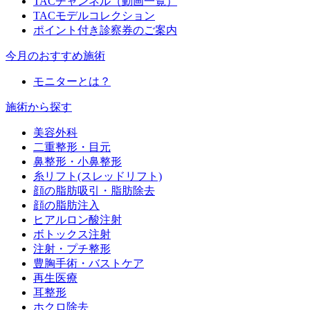
TACチャンネル（動画一覧）
TACモデルコレクション
ポイント付き診察券のご案内
今月のおすすめ施術
モニターとは？
施術から探す
美容外科
二重整形・目元
鼻整形・小鼻整形
糸リフト(スレッドリフト)
顔の脂肪吸引・脂肪除去
顔の脂肪注入
ヒアルロン酸注射
ボトックス注射
注射・プチ整形
豊胸手術・バストケア
再生医療
耳整形
ホクロ除去