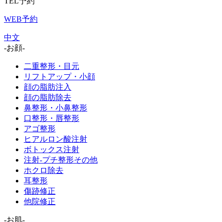
TEL予約
WEB予約
中文
-お顔-
二重整形・目元
リフトアップ・小顔
顔の脂肪注入
顔の脂肪除去
鼻整形・小鼻整形
口整形・唇整形
アゴ整形
ヒアルロン酸注射
ボトックス注射
注射-プチ整形その他
ホクロ除去
耳整形
傷跡修正
他院修正
-お肌-