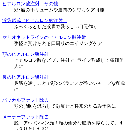
ヒアルロン酸注射：その他
頬･唇のボリュームや眉間のシワもケア可能
涙袋形成（ヒアルロン酸注射）
ふっくらとした涙袋で愛らしい目元作り
マリオネットラインのヒアルロン酸注射
手軽に受けられる口周りのエイジングケア
顎のヒアルロン酸注射
ヒアルロン酸などプチ注射でEライン形成して横顔美
人に
鼻のヒアルロン酸注射
鼻筋を通すことで顔のバランスが整いシャープな印象
に
バッカルファット除去
頬の脂肪を減らして顔痩せと将来のたるみ予防に
メーラーファット除去
脱！ア○パンマン顔！頬の余分な脂肪を減らして、す
っきりとした顔に