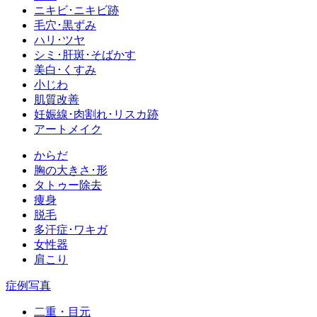
ニキビ･ニキビ跡
毛穴･黒ずみ
ハリ･ツヤ
シミ･肝斑･そばかす
美白･くすみ
小じわ
肌質改善
妊娠線･肉割れ･リスカ跡
アートメイク
からだ
胸の大きさ･形
タトゥー除去
痩身
脱毛
多汗症･ワキガ
女性器
肩こり
症例写真
二重・目元