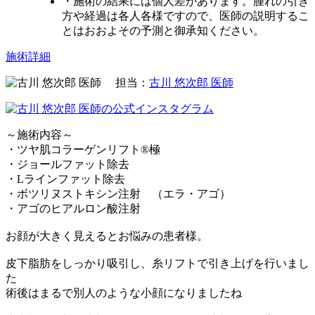
・施術の結果には個人差があります。腫れの引き
方や経過は各人各様ですので、医師の説明するこ
とはおおよその予測と御承知ください。
施術詳細
担当：
古川 悠次郎 医師
～施術内容～
・ツヤ肌コラーゲンリフト®極
・ジョールファット除去
・Lラインファット除去
・ボツリヌストキシン注射 （エラ・アゴ）
・アゴのヒアルロン酸注射
お顔が大きく見えるとお悩みの患者様。
皮下脂肪をしっかり吸引し、糸リフトで引き上げを行いまし
た
術後はまるで別人のような小顔になりましたね