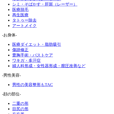
シミ・そばかす・肝斑（レーザー）
医療脱毛
再生医療
タトゥー除去
アートメイク
-お身体-
医療ダイエット・脂肪吸引
傷跡修正
豊胸手術・バストケア
ワキガ・多汗症
婦人科形成・女性器形成・膣圧改善など
-男性美容-
男性の美容整形もTAC
-顔の部位-
二重の形
目尻の形