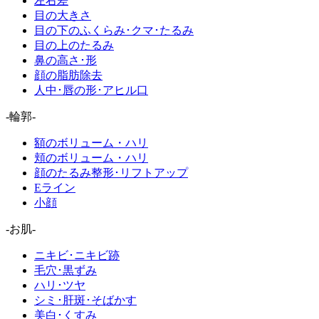
左右差
目の大きさ
目の下のふくらみ･クマ･たるみ
目の上のたるみ
鼻の高さ･形
顔の脂肪除去
人中･唇の形･アヒル口
-輪郭-
額のボリューム・ハリ
頬のボリューム・ハリ
顔のたるみ整形･リフトアップ
Eライン
小顔
-お肌-
ニキビ･ニキビ跡
毛穴･黒ずみ
ハリ･ツヤ
シミ･肝斑･そばかす
美白･くすみ