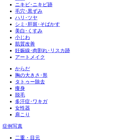
ニキビ･ニキビ跡
毛穴･黒ずみ
ハリ･ツヤ
シミ･肝斑･そばかす
美白･くすみ
小じわ
肌質改善
妊娠線･肉割れ･リスカ跡
アートメイク
からだ
胸の大きさ･形
タトゥー除去
痩身
脱毛
多汗症･ワキガ
女性器
肩こり
症例写真
二重・目元