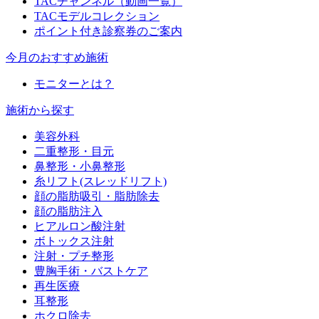
TACチャンネル（動画一覧）
TACモデルコレクション
ポイント付き診察券のご案内
今月のおすすめ施術
モニターとは？
施術から探す
美容外科
二重整形・目元
鼻整形・小鼻整形
糸リフト(スレッドリフト)
顔の脂肪吸引・脂肪除去
顔の脂肪注入
ヒアルロン酸注射
ボトックス注射
注射・プチ整形
豊胸手術・バストケア
再生医療
耳整形
ホクロ除去