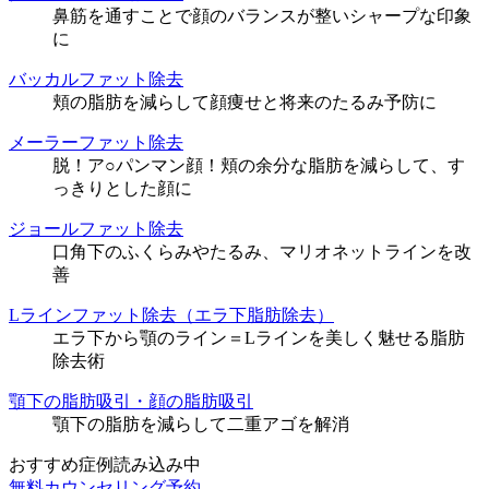
鼻筋を通すことで顔のバランスが整いシャープな印象
に
バッカルファット除去
頬の脂肪を減らして顔痩せと将来のたるみ予防に
メーラーファット除去
脱！ア○パンマン顔！頬の余分な脂肪を減らして、す
っきりとした顔に
ジョールファット除去
口角下のふくらみやたるみ、マリオネットラインを改
善
Lラインファット除去（エラ下脂肪除去）
エラ下から顎のライン＝Lラインを美しく魅せる脂肪
除去術
顎下の脂肪吸引・顔の脂肪吸引
顎下の脂肪を減らして二重アゴを解消
おすすめ症例読み込み中
無料カウンセリング予約