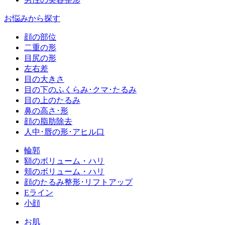
お悩みから探す
顔の部位
二重の形
目尻の形
左右差
目の大きさ
目の下のふくらみ･クマ･たるみ
目の上のたるみ
鼻の高さ･形
顔の脂肪除去
人中･唇の形･アヒル口
輪郭
額のボリューム・ハリ
頬のボリューム・ハリ
顔のたるみ整形･リフトアップ
Eライン
小顔
お肌