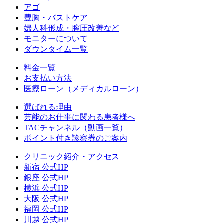
アゴ
豊胸・バストケア
婦人科形成・膣圧改善など
モニターについて
ダウンタイム一覧
料金一覧
お支払い方法
医療ローン（メディカルローン）
選ばれる理由
芸能のお仕事に関わる患者様へ
TACチャンネル（動画一覧）
ポイント付き診察券のご案内
クリニック紹介・アクセス
新宿 公式HP
銀座 公式HP
横浜 公式HP
大阪 公式HP
福岡 公式HP
川越 公式HP