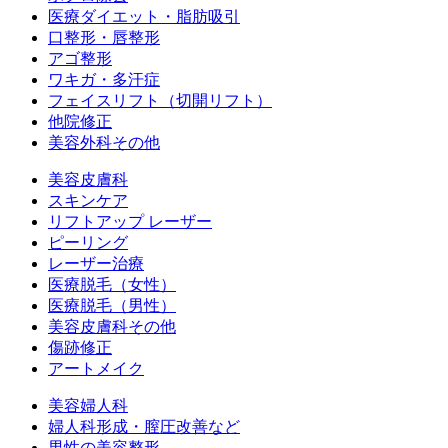
医療ダイエット・脂肪吸引
口整形・唇整形
アゴ整形
ワキガ・多汗症
フェイスリフト（切開リフト）
他院修正
美容外科その他
美容皮膚科
スキンケア
リフトアップ レーザー
ピーリング
レーザー治療
医療脱毛（女性）
医療脱毛（男性）
美容皮膚科その他
傷跡修正
アートメイク
美容婦人科
婦人科形成・膣圧改善など
男性の美容整形