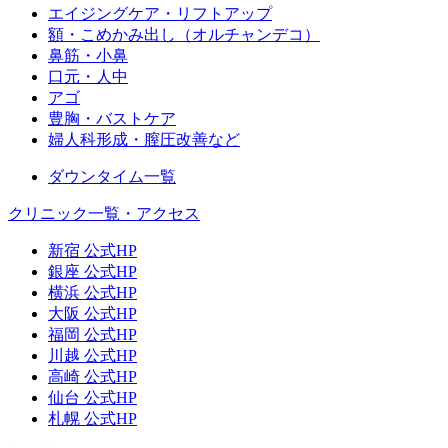
エイジングケア・リフトアップ
額・こめかみ出し（オルチャンデコ）
鼻筋・小鼻
口元・人中
アゴ
豊胸・バストケア
婦人科形成・膣圧改善など
ダウンタイム一覧
クリニック一覧・アクセス
新宿 公式HP
銀座 公式HP
横浜 公式HP
大阪 公式HP
福岡 公式HP
川越 公式HP
高崎 公式HP
仙台 公式HP
札幌 公式HP