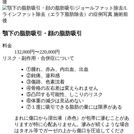
顎下の脂肪吸引・顔の脂肪吸引
料金
132,000円〜220,000円
リスク・副作用・合併症について
①腫れ、赤み、内出血、出血
②鈍痛、違和感
③傷跡、色素沈着
④骨格の左右差は変えられません
⑤凸凹する可能性、しこりのリスク
⑥体重の減少は見込めない
⑦１度に吸引できる脂肪の量には限界がある
まれに傷口から浸出液（赤色）が包帯に滲むことがあ
りますが特に心配ありません。滲みが続くような場合
はタオル等でガーゼの上から傷口を圧迫してくださ