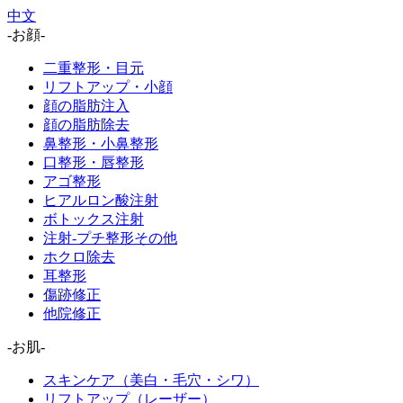
中文
-お顔-
二重整形・目元
リフトアップ・小顔
顔の脂肪注入
顔の脂肪除去
鼻整形・小鼻整形
口整形・唇整形
アゴ整形
ヒアルロン酸注射
ボトックス注射
注射-プチ整形その他
ホクロ除去
耳整形
傷跡修正
他院修正
-お肌-
スキンケア（美白・毛穴・シワ）
リフトアップ（レーザー）