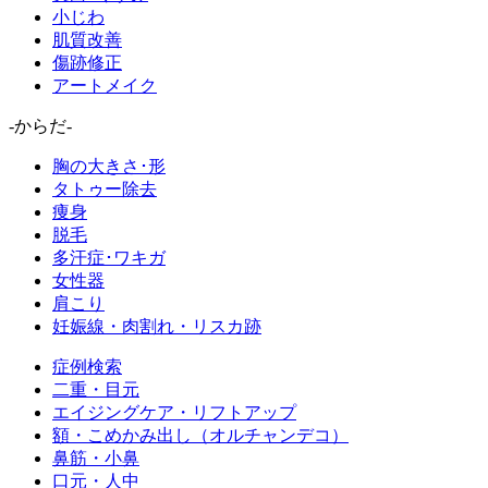
小じわ
肌質改善
傷跡修正
アートメイク
-からだ-
胸の大きさ･形
タトゥー除去
痩身
脱毛
多汗症･ワキガ
女性器
肩こり
妊娠線・肉割れ・リスカ跡
症例検索
二重・目元
エイジングケア・リフトアップ
額・こめかみ出し（オルチャンデコ）
鼻筋・小鼻
口元・人中