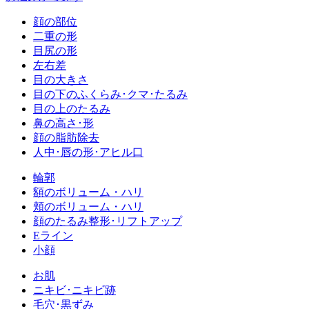
顔の部位
二重の形
目尻の形
左右差
目の大きさ
目の下のふくらみ･クマ･たるみ
目の上のたるみ
鼻の高さ･形
顔の脂肪除去
人中･唇の形･アヒル口
輪郭
額のボリューム・ハリ
頬のボリューム・ハリ
顔のたるみ整形･リフトアップ
Eライン
小顔
お肌
ニキビ･ニキビ跡
毛穴･黒ずみ