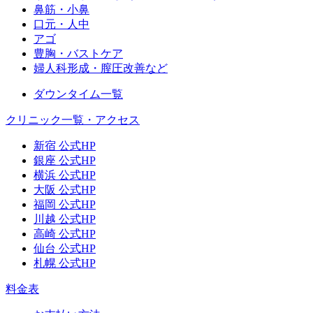
鼻筋・小鼻
口元・人中
アゴ
豊胸・バストケア
婦人科形成・膣圧改善など
ダウンタイム一覧
クリニック一覧・アクセス
新宿 公式HP
銀座 公式HP
横浜 公式HP
大阪 公式HP
福岡 公式HP
川越 公式HP
高崎 公式HP
仙台 公式HP
札幌 公式HP
料金表