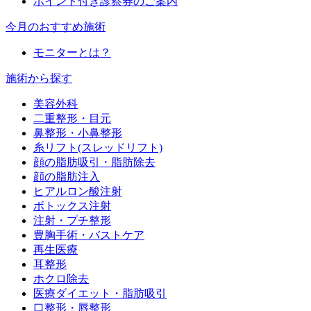
ポイント付き診察券のご案内
今月のおすすめ施術
モニターとは？
施術から探す
美容外科
二重整形・目元
鼻整形・小鼻整形
糸リフト(スレッドリフト)
顔の脂肪吸引・脂肪除去
顔の脂肪注入
ヒアルロン酸注射
ボトックス注射
注射・プチ整形
豊胸手術・バストケア
再生医療
耳整形
ホクロ除去
医療ダイエット・脂肪吸引
口整形・唇整形