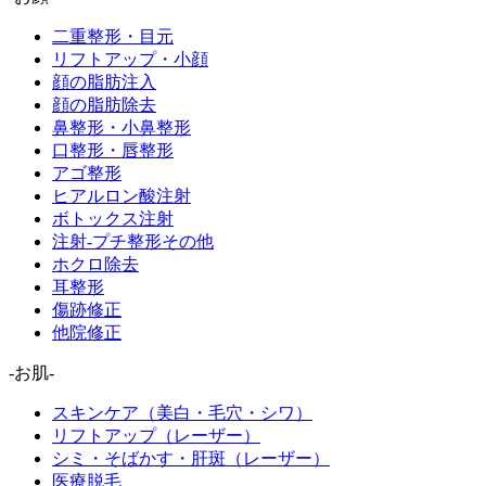
二重整形・目元
リフトアップ・小顔
顔の脂肪注入
顔の脂肪除去
鼻整形・小鼻整形
口整形・唇整形
アゴ整形
ヒアルロン酸注射
ボトックス注射
注射-プチ整形その他
ホクロ除去
耳整形
傷跡修正
他院修正
-お肌-
スキンケア（美白・毛穴・シワ）
リフトアップ（レーザー）
シミ・そばかす・肝斑（レーザー）
医療脱毛