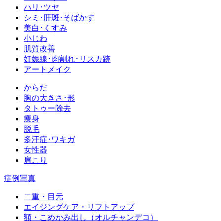
ハリ･ツヤ
シミ･肝斑･そばかす
美白･くすみ
小じわ
肌質改善
妊娠線･肉割れ･リスカ跡
アートメイク
からだ
胸の大きさ･形
タトゥー除去
痩身
脱毛
多汗症･ワキガ
女性器
肩こり
症例写真
二重・目元
エイジングケア・リフトアップ
額・こめかみ出し（オルチャンデコ）