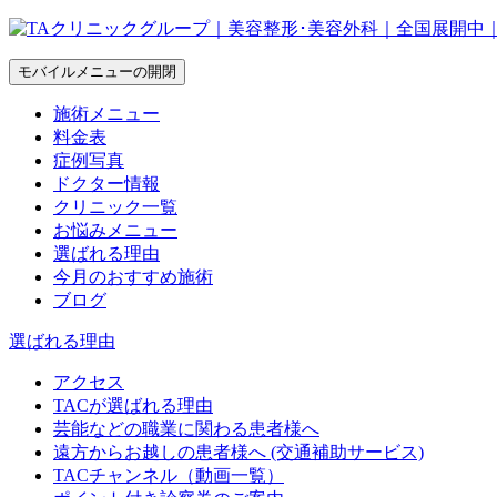
モバイルメニューの開閉
施術メニュー
料金表
症例写真
ドクター情報
クリニック一覧
お悩みメニュー
選ばれる理由
今月のおすすめ施術
ブログ
選ばれる理由
アクセス
TACが選ばれる理由
芸能などの職業に関わる患者様へ
遠方からお越しの患者様へ (交通補助サービス)
TACチャンネル（動画一覧）