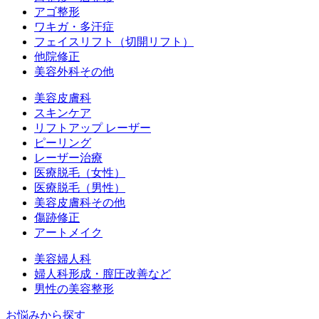
アゴ整形
ワキガ・多汗症
フェイスリフト（切開リフト）
他院修正
美容外科その他
美容皮膚科
スキンケア
リフトアップ レーザー
ピーリング
レーザー治療
医療脱毛（女性）
医療脱毛（男性）
美容皮膚科その他
傷跡修正
アートメイク
美容婦人科
婦人科形成・膣圧改善など
男性の美容整形
お悩みから探す