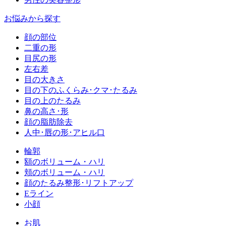
お悩みから探す
顔の部位
二重の形
目尻の形
左右差
目の大きさ
目の下のふくらみ･クマ･たるみ
目の上のたるみ
鼻の高さ･形
顔の脂肪除去
人中･唇の形･アヒル口
輪郭
額のボリューム・ハリ
頬のボリューム・ハリ
顔のたるみ整形･リフトアップ
Eライン
小顔
お肌