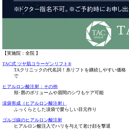
【実施院：全院 】
TAC式 ツヤ肌コラーゲンリフト®
TAクリニックの代名詞！糸リフトを継続しやすい価格
で
ヒアルロン酸注射：その他
頬･唇のボリュームや眉間のシワもケア可能
涙袋形成（ヒアルロン酸注射）
ふっくらとした涙袋で愛らしい目元作り
ゴルゴ線のヒアルロン酸注射
ヒアルロン酸注入でハリを与えて老け顔を撃退