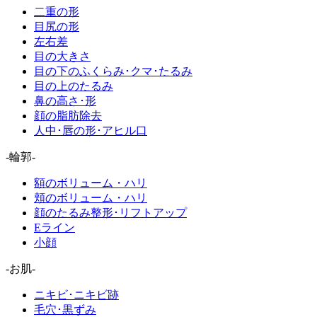
二重の形
目尻の形
左右差
目の大きさ
目の下のふくらみ･クマ･たるみ
目の上のたるみ
鼻の高さ･形
顔の脂肪除去
人中･唇の形･アヒル口
-輪郭-
額のボリューム・ハリ
頬のボリューム・ハリ
顔のたるみ整形･リフトアップ
Eライン
小顔
-お肌-
ニキビ･ニキビ跡
毛穴･黒ずみ