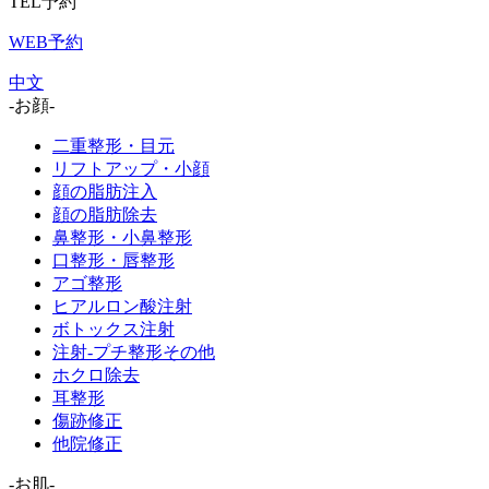
TEL予約
WEB予約
中文
-お顔-
二重整形・目元
リフトアップ・小顔
顔の脂肪注入
顔の脂肪除去
鼻整形・小鼻整形
口整形・唇整形
アゴ整形
ヒアルロン酸注射
ボトックス注射
注射-プチ整形その他
ホクロ除去
耳整形
傷跡修正
他院修正
-お肌-