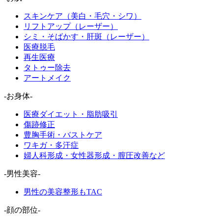
スキンケア（美白・毛穴・シワ）
リフトアップ（レーザー）
シミ・そばかす・肝斑（レーザー）
医療脱毛
再生医療
タトゥー除去
アートメイク
-お身体-
医療ダイエット・脂肪吸引
傷跡修正
豊胸手術・バストケア
ワキガ・多汗症
婦人科形成・女性器形成・膣圧改善など
-男性美容-
男性の美容整形もTAC
-顔の部位-