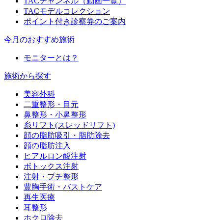
TACチャンネル（動画一覧）
TACモデルコレクション
ポイント付き診察券のご案内
今月のおすすめ施術
モニターとは？
施術から探す
美容外科
二重整形・目元
鼻整形・小鼻整形
糸リフト(スレッドリフト)
顔の脂肪吸引・脂肪除去
顔の脂肪注入
ヒアルロン酸注射
ボトックス注射
注射・プチ整形
豊胸手術・バストケア
再生医療
耳整形
ホクロ除去