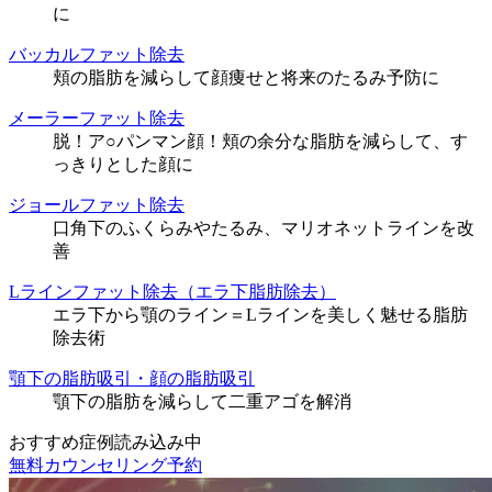
に
バッカルファット除去
頬の脂肪を減らして顔痩せと将来のたるみ予防に
メーラーファット除去
脱！ア○パンマン顔！頬の余分な脂肪を減らして、す
っきりとした顔に
ジョールファット除去
口角下のふくらみやたるみ、マリオネットラインを改
善
Lラインファット除去（エラ下脂肪除去）
エラ下から顎のライン＝Lラインを美しく魅せる脂肪
除去術
顎下の脂肪吸引・顔の脂肪吸引
顎下の脂肪を減らして二重アゴを解消
おすすめ症例読み込み中
無料カウンセリング予約