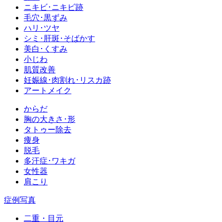
ニキビ･ニキビ跡
毛穴･黒ずみ
ハリ･ツヤ
シミ･肝斑･そばかす
美白･くすみ
小じわ
肌質改善
妊娠線･肉割れ･リスカ跡
アートメイク
からだ
胸の大きさ･形
タトゥー除去
痩身
脱毛
多汗症･ワキガ
女性器
肩こり
症例写真
二重・目元