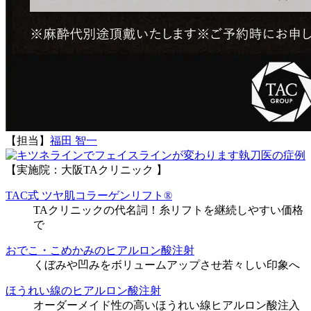
【担当】
福田 智一
執刀医の症例
【実施院：大阪TAクリニック 】
TAC式 ツヤ肌コラーゲンリフト®
TAクリニックの代名詞！糸リフトを継続しやすい価格
で
おでこ・こめかみのヒアルロン酸注射
くぼみや凹みをボリュームアップさせ若々しい印象へ
ほうれい線のヒアルロン酸注射
オーダーメイド性の高いほうれい線ヒアルロン酸注入