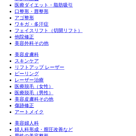
医療ダイエット・脂肪吸引
口整形・唇整形
アゴ整形
ワキガ・多汗症
フェイスリフト（切開リフト）
他院修正
美容外科その他
美容皮膚科
スキンケア
リフトアップ レーザー
ピーリング
レーザー治療
医療脱毛（女性）
医療脱毛（男性）
美容皮膚科その他
傷跡修正
アートメイク
美容婦人科
婦人科形成・膣圧改善など
男性の美容整形