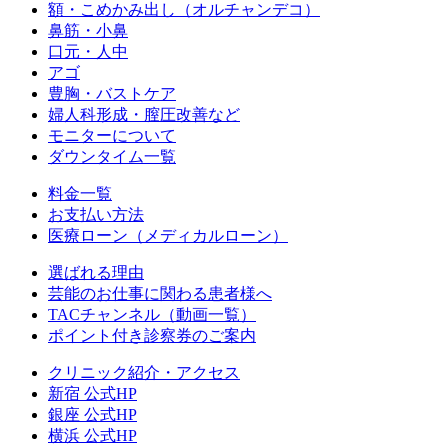
額・こめかみ出し（オルチャンデコ）
鼻筋・小鼻
口元・人中
アゴ
豊胸・バストケア
婦人科形成・膣圧改善など
モニターについて
ダウンタイム一覧
料金一覧
お支払い方法
医療ローン（メディカルローン）
選ばれる理由
芸能のお仕事に関わる患者様へ
TACチャンネル（動画一覧）
ポイント付き診察券のご案内
クリニック紹介・アクセス
新宿 公式HP
銀座 公式HP
横浜 公式HP