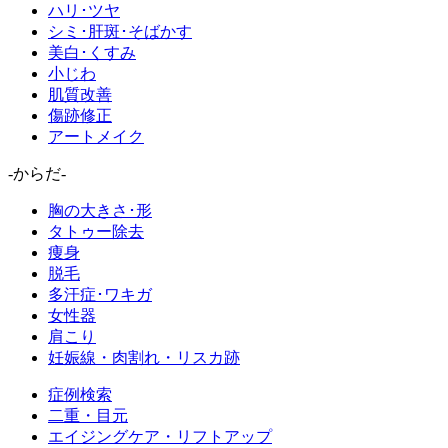
ハリ･ツヤ
シミ･肝斑･そばかす
美白･くすみ
小じわ
肌質改善
傷跡修正
アートメイク
-からだ-
胸の大きさ･形
タトゥー除去
痩身
脱毛
多汗症･ワキガ
女性器
肩こり
妊娠線・肉割れ・リスカ跡
症例検索
二重・目元
エイジングケア・リフトアップ