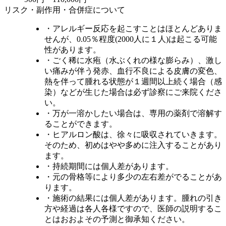
リスク・副作用・合併症について
・アレルギー反応を起こすことはほとんどありま
せんが、0.05％程度(2000人に１人)は起こる可能
性があります。
・ごく稀に水疱（水ぶくれの様な膨らみ）、激し
い痛みが伴う発赤、血行不良による皮膚の変色、
熱を伴って腫れる状態が１週間以上続く場合（感
染）などが生じた場合は必ず診察にご来院くださ
い。
・万が一溶かしたい場合は、専用の薬剤で溶解す
ることができます。
・ヒアルロン酸は、徐々に吸収されていきます。
そのため、初めはやや多めに注入することがあり
ます。
・持続期間には個人差があります。
・元の骨格等により多少の左右差がでることがあ
ります。
・施術の結果には個人差があります。腫れの引き
方や経過は各人各様ですので、医師の説明するこ
とはおおよその予測と御承知ください。