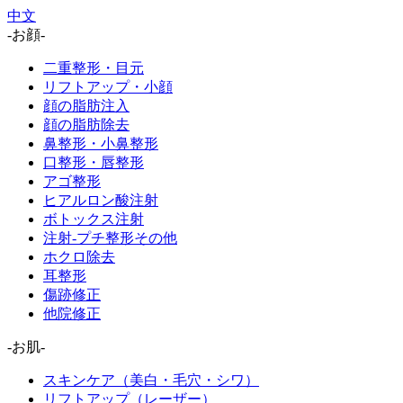
中文
-お顔-
二重整形・目元
リフトアップ・小顔
顔の脂肪注入
顔の脂肪除去
鼻整形・小鼻整形
口整形・唇整形
アゴ整形
ヒアルロン酸注射
ボトックス注射
注射-プチ整形その他
ホクロ除去
耳整形
傷跡修正
他院修正
-お肌-
スキンケア（美白・毛穴・シワ）
リフトアップ（レーザー）