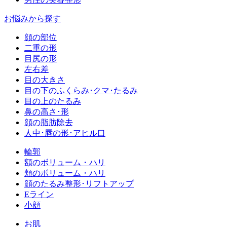
お悩みから探す
顔の部位
二重の形
目尻の形
左右差
目の大きさ
目の下のふくらみ･クマ･たるみ
目の上のたるみ
鼻の高さ･形
顔の脂肪除去
人中･唇の形･アヒル口
輪郭
額のボリューム・ハリ
頬のボリューム・ハリ
顔のたるみ整形･リフトアップ
Eライン
小顔
お肌