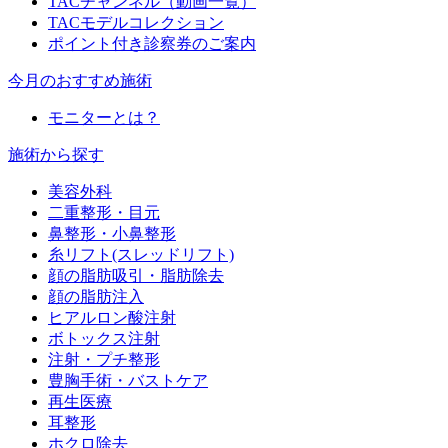
TACチャンネル（動画一覧）
TACモデルコレクション
ポイント付き診察券のご案内
今月のおすすめ施術
モニターとは？
施術から探す
美容外科
二重整形・目元
鼻整形・小鼻整形
糸リフト(スレッドリフト)
顔の脂肪吸引・脂肪除去
顔の脂肪注入
ヒアルロン酸注射
ボトックス注射
注射・プチ整形
豊胸手術・バストケア
再生医療
耳整形
ホクロ除去