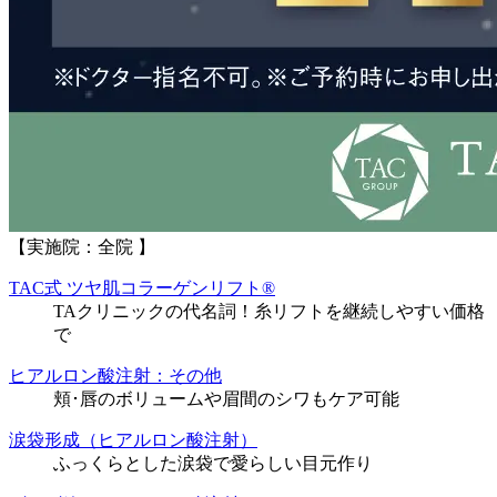
【実施院：全院 】
TAC式 ツヤ肌コラーゲンリフト®
TAクリニックの代名詞！糸リフトを継続しやすい価格
で
ヒアルロン酸注射：その他
頬･唇のボリュームや眉間のシワもケア可能
涙袋形成（ヒアルロン酸注射）
ふっくらとした涙袋で愛らしい目元作り