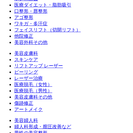
医療ダイエット・脂肪吸引
口整形・唇整形
アゴ整形
ワキガ・多汗症
フェイスリフト（切開リフト）
他院修正
美容外科その他
美容皮膚科
スキンケア
リフトアップ レーザー
ピーリング
レーザー治療
医療脱毛（女性）
医療脱毛（男性）
美容皮膚科その他
傷跡修正
アートメイク
美容婦人科
婦人科形成・膣圧改善など
男性の美容整形