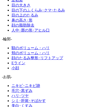
左右差
目の大きさ
目の下のふくらみ･クマ･たるみ
目の上のたるみ
鼻の高さ･形
顔の脂肪除去
人中･唇の形･アヒル口
-輪郭-
額のボリューム・ハリ
頬のボリューム・ハリ
顔のたるみ整形･リフトアップ
Eライン
小顔
-お肌-
ニキビ･ニキビ跡
毛穴･黒ずみ
ハリ･ツヤ
シミ･肝斑･そばかす
美白･くすみ