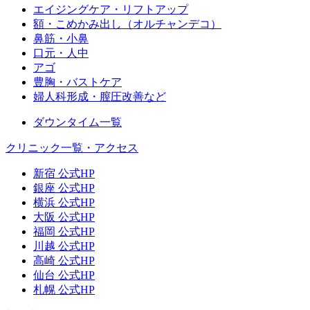
エイジングケア・リフトアップ
額・こめかみ出し（オルチャンデコ）
鼻筋・小鼻
口元・人中
アゴ
豊胸・バストケア
婦人科形成・膣圧改善など
ダウンタイム一覧
クリニック一覧・アクセス
新宿 公式HP
銀座 公式HP
横浜 公式HP
大阪 公式HP
福岡 公式HP
川越 公式HP
高崎 公式HP
仙台 公式HP
札幌 公式HP