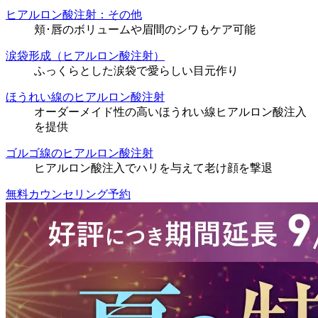
ヒアルロン酸注射：その他
頬･唇のボリュームや眉間のシワもケア可能
涙袋形成（ヒアルロン酸注射）
ふっくらとした涙袋で愛らしい目元作り
ほうれい線のヒアルロン酸注射
オーダーメイド性の高いほうれい線ヒアルロン酸注入
を提供
ゴルゴ線のヒアルロン酸注射
ヒアルロン酸注入でハリを与えて老け顔を撃退
無料カウンセリング予約