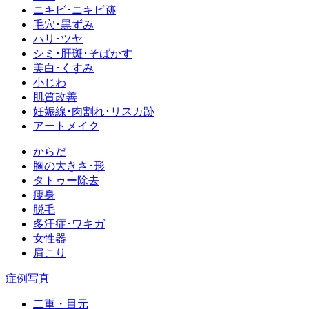
ニキビ･ニキビ跡
毛穴･黒ずみ
ハリ･ツヤ
シミ･肝斑･そばかす
美白･くすみ
小じわ
肌質改善
妊娠線･肉割れ･リスカ跡
アートメイク
からだ
胸の大きさ･形
タトゥー除去
痩身
脱毛
多汗症･ワキガ
女性器
肩こり
症例写真
二重・目元