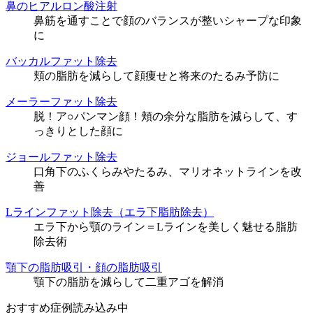
鼻のヒアルロン酸注射
鼻筋を通すことで顔のバランスが整いシャープな印象
に
バッカルファット除去
頬の脂肪を減らして顔痩せと将来のたるみ予防に
メーラーファット除去
脱！ア○パンマン顔！頬の余分な脂肪を減らして、す
っきりとした顔に
ジョールファット除去
口角下のふくらみやたるみ、マリオネットラインを改
善
Lラインファット除去（エラ下脂肪除去）
エラ下から顎のライン＝Lラインを美しく魅せる脂肪
除去術
顎下の脂肪吸引・顔の脂肪吸引
顎下の脂肪を減らして二重アゴを解消
おすすめ症例読み込み中