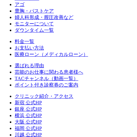
アゴ
豊胸・バストケア
婦人科形成・膣圧改善など
モニターについて
ダウンタイム一覧
料金一覧
お支払い方法
医療ローン（メディカルローン）
選ばれる理由
芸能のお仕事に関わる患者様へ
TACチャンネル（動画一覧）
ポイント付き診察券のご案内
クリニック紹介・アクセス
新宿 公式HP
銀座 公式HP
横浜 公式HP
大阪 公式HP
福岡 公式HP
川越 公式HP