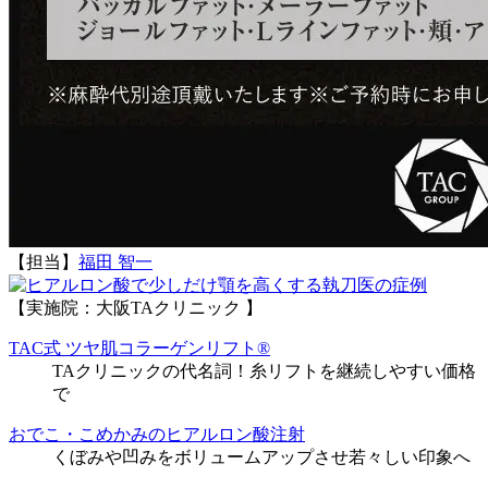
【担当】
福田 智一
執刀医の症例
【実施院：大阪TAクリニック 】
TAC式 ツヤ肌コラーゲンリフト®
TAクリニックの代名詞！糸リフトを継続しやすい価格
で
おでこ・こめかみのヒアルロン酸注射
くぼみや凹みをボリュームアップさせ若々しい印象へ