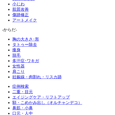
小じわ
肌質改善
傷跡修正
アートメイク
-からだ-
胸の大きさ･形
タトゥー除去
痩身
脱毛
多汗症･ワキガ
女性器
肩こり
妊娠線・肉割れ・リスカ跡
症例検索
二重・目元
エイジングケア・リフトアップ
額・こめかみ出し（オルチャンデコ）
鼻筋・小鼻
口元・人中