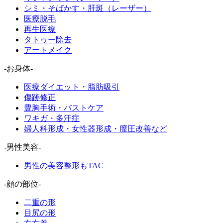
シミ・そばかす・肝斑（レーザー）
医療脱毛
再生医療
タトゥー除去
アートメイク
-お身体-
医療ダイエット・脂肪吸引
傷跡修正
豊胸手術・バストケア
ワキガ・多汗症
婦人科形成・女性器形成・膣圧改善など
-男性美容-
男性の美容整形もTAC
-顔の部位-
二重の形
目尻の形