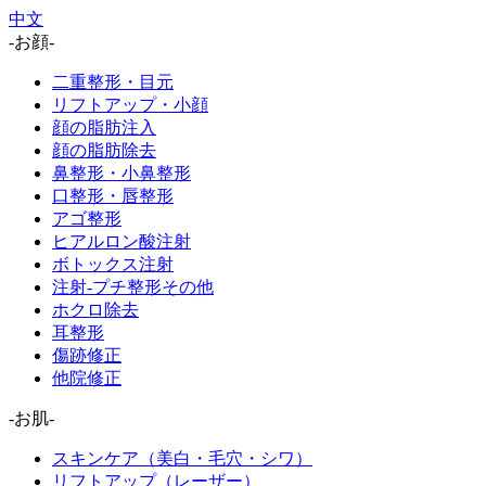
中文
-お顔-
二重整形・目元
リフトアップ・小顔
顔の脂肪注入
顔の脂肪除去
鼻整形・小鼻整形
口整形・唇整形
アゴ整形
ヒアルロン酸注射
ボトックス注射
注射-プチ整形その他
ホクロ除去
耳整形
傷跡修正
他院修正
-お肌-
スキンケア（美白・毛穴・シワ）
リフトアップ（レーザー）