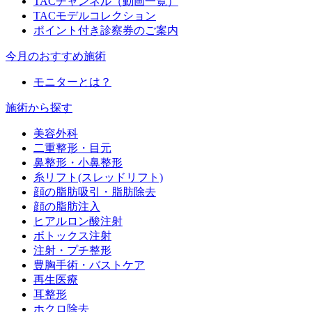
TACチャンネル（動画一覧）
TACモデルコレクション
ポイント付き診察券のご案内
今月のおすすめ施術
モニターとは？
施術から探す
美容外科
二重整形・目元
鼻整形・小鼻整形
糸リフト(スレッドリフト)
顔の脂肪吸引・脂肪除去
顔の脂肪注入
ヒアルロン酸注射
ボトックス注射
注射・プチ整形
豊胸手術・バストケア
再生医療
耳整形
ホクロ除去