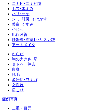
ニキビ･ニキビ跡
毛穴･黒ずみ
ハリ･ツヤ
シミ･肝斑･そばかす
美白･くすみ
小じわ
肌質改善
妊娠線･肉割れ･リスカ跡
アートメイク
からだ
胸の大きさ･形
タトゥー除去
痩身
脱毛
多汗症･ワキガ
女性器
肩こり
症例写真
二重・目元