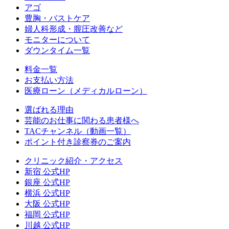
アゴ
豊胸・バストケア
婦人科形成・膣圧改善など
モニターについて
ダウンタイム一覧
料金一覧
お支払い方法
医療ローン（メディカルローン）
選ばれる理由
芸能のお仕事に関わる患者様へ
TACチャンネル（動画一覧）
ポイント付き診察券のご案内
クリニック紹介・アクセス
新宿 公式HP
銀座 公式HP
横浜 公式HP
大阪 公式HP
福岡 公式HP
川越 公式HP