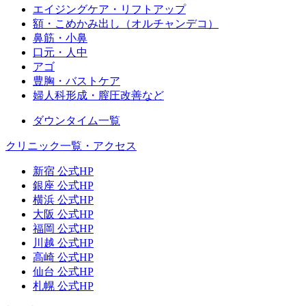
エイジングケア・リフトアップ
額・こめかみ出し（オルチャンデコ）
鼻筋・小鼻
口元・人中
アゴ
豊胸・バストケア
婦人科形成・膣圧改善など
ダウンタイム一覧
クリニック一覧・アクセス
新宿 公式HP
銀座 公式HP
横浜 公式HP
大阪 公式HP
福岡 公式HP
川越 公式HP
高崎 公式HP
仙台 公式HP
札幌 公式HP