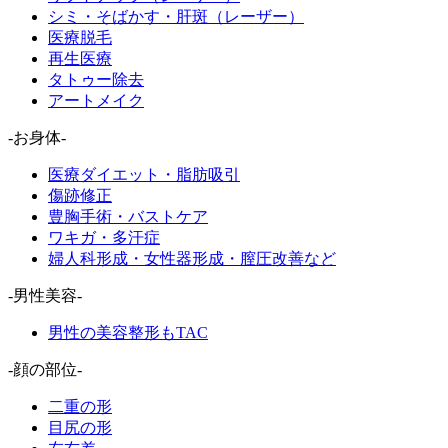
シミ・そばかす・肝斑（レーザー）
医療脱毛
再生医療
タトゥー除去
アートメイク
-お身体-
医療ダイエット・脂肪吸引
傷跡修正
豊胸手術・バストケア
ワキガ・多汗症
婦人科形成・女性器形成・膣圧改善など
-男性美容-
男性の美容整形もTAC
-顔の部位-
二重の形
目尻の形