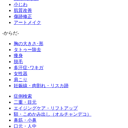
小じわ
肌質改善
傷跡修正
アートメイク
-からだ-
胸の大きさ･形
タトゥー除去
痩身
脱毛
多汗症･ワキガ
女性器
肩こり
妊娠線・肉割れ・リスカ跡
症例検索
二重・目元
エイジングケア・リフトアップ
額・こめかみ出し（オルチャンデコ）
鼻筋・小鼻
口元・人中