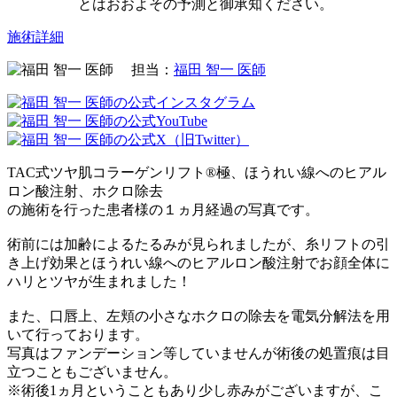
とはおおよその予測と御承知ください。
施術詳細
担当：
福田 智一 医師
TAC式ツヤ肌コラーゲンリフト®極、ほうれい線へのヒアル
ロン酸注射、ホクロ除去
の施術を行った患者様の１ヵ月経過の写真です。
術前には加齢によるたるみが見られましたが、糸リフトの引
き上げ効果とほうれい線へのヒアルロン酸注射でお顔全体に
ハリとツヤが生まれました！
また、口唇上、左頬の小さなホクロの除去を電気分解法を用
いて行っております。
写真はファンデーション等していませんが術後の処置痕は目
立つこともございません。
※術後1ヵ月ということもあり少し赤みがございますが、こ