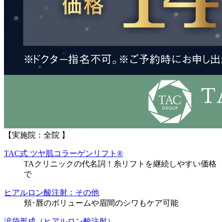
【実施院：全院 】
TAC式 ツヤ肌コラーゲンリフト®
TAクリニックの代名詞！糸リフトを継続しやすい価格
で
ヒアルロン酸注射：その他
頬･唇のボリュームや眉間のシワもケア可能
涙袋形成（ヒアルロン酸注射）