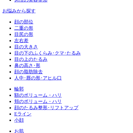
お悩みから探す
顔の部位
二重の形
目尻の形
左右差
目の大きさ
目の下のふくらみ･クマ･たるみ
目の上のたるみ
鼻の高さ･形
顔の脂肪除去
人中･唇の形･アヒル口
輪郭
額のボリューム・ハリ
頬のボリューム・ハリ
顔のたるみ整形･リフトアップ
Eライン
小顔
お肌