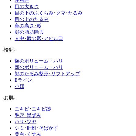
左右差
目の大きさ
目の下のふくらみ･クマ･たるみ
目の上のたるみ
鼻の高さ･形
顔の脂肪除去
人中･唇の形･アヒル口
-輪郭-
額のボリューム・ハリ
頬のボリューム・ハリ
顔のたるみ整形･リフトアップ
Eライン
小顔
-お肌-
ニキビ･ニキビ跡
毛穴･黒ずみ
ハリ･ツヤ
シミ･肝斑･そばかす
美白･くすみ