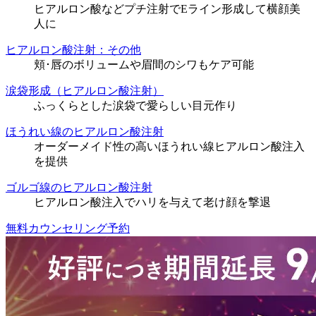
ヒアルロン酸などプチ注射でEライン形成して横顔美
人に
ヒアルロン酸注射：その他
頬･唇のボリュームや眉間のシワもケア可能
涙袋形成（ヒアルロン酸注射）
ふっくらとした涙袋で愛らしい目元作り
ほうれい線のヒアルロン酸注射
オーダーメイド性の高いほうれい線ヒアルロン酸注入
を提供
ゴルゴ線のヒアルロン酸注射
ヒアルロン酸注入でハリを与えて老け顔を撃退
無料カウンセリング予約