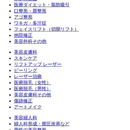
医療ダイエット・脂肪吸引
口整形・唇整形
アゴ整形
ワキガ・多汗症
フェイスリフト（切開リフト）
他院修正
美容外科その他
美容皮膚科
スキンケア
リフトアップ レーザー
ピーリング
レーザー治療
医療脱毛（女性）
医療脱毛（男性）
美容皮膚科その他
傷跡修正
アートメイク
美容婦人科
婦人科形成・膣圧改善など
男性の美容整形