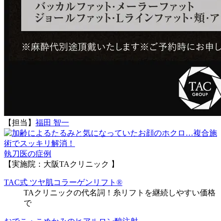
【担当】
福田 智一
執刀医の症例
【実施院：大阪TAクリニック 】
TAC式 ツヤ肌コラーゲンリフト®
TAクリニックの代名詞！糸リフトを継続しやすい価格
で