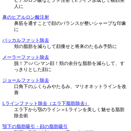
ヒアルロン酸などプチ注射でEライン形成して横顔美
人に
鼻のヒアルロン酸注射
鼻筋を通すことで顔のバランスが整いシャープな印象
に
バッカルファット除去
頬の脂肪を減らして顔痩せと将来のたるみ予防に
メーラーファット除去
脱！ア○パンマン顔！頬の余分な脂肪を減らして、す
っきりとした顔に
ジョールファット除去
口角下のふくらみやたるみ、マリオネットラインを改
善
Lラインファット除去（エラ下脂肪除去）
エラ下から顎のライン＝Lラインを美しく魅せる脂肪
除去術
顎下の脂肪吸引・顔の脂肪吸引