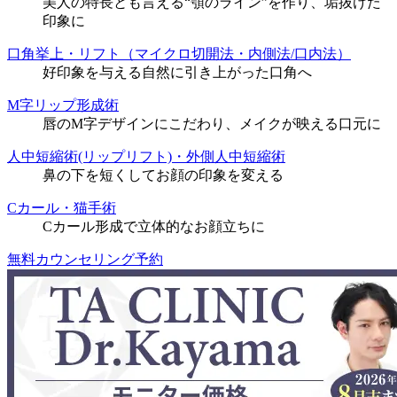
美人の特長とも言える“顎のライン”を作り、垢抜けた
印象に
口角挙上・リフト（マイクロ切開法・内側法/口内法）
好印象を与える自然に引き上がった口角へ
M字リップ形成術
唇のM字デザインにこだわり、メイクが映える口元に
人中短縮術(リップリフト)・外側人中短縮術
鼻の下を短くしてお顔の印象を変える
Cカール・猫手術
Cカール形成で立体的なお顔立ちに
無料カウンセリング予約