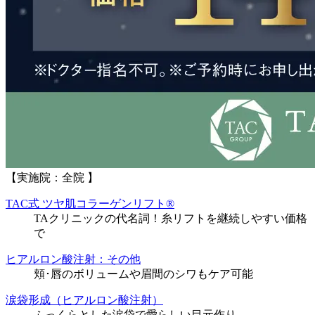
【実施院：全院 】
TAC式 ツヤ肌コラーゲンリフト®
TAクリニックの代名詞！糸リフトを継続しやすい価格
で
ヒアルロン酸注射：その他
頬･唇のボリュームや眉間のシワもケア可能
涙袋形成（ヒアルロン酸注射）
ふっくらとした涙袋で愛らしい目元作り