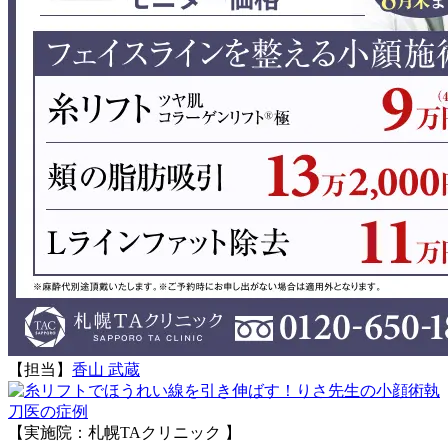
【担当】
香山 武蔵
執
刀医の症例
【実施院：札幌TAクリニック 】