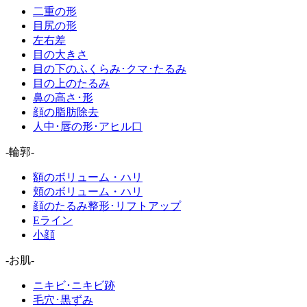
二重の形
目尻の形
左右差
目の大きさ
目の下のふくらみ･クマ･たるみ
目の上のたるみ
鼻の高さ･形
顔の脂肪除去
人中･唇の形･アヒル口
-輪郭-
額のボリューム・ハリ
頬のボリューム・ハリ
顔のたるみ整形･リフトアップ
Eライン
小顔
-お肌-
ニキビ･ニキビ跡
毛穴･黒ずみ