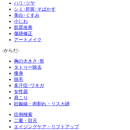
ハリ･ツヤ
シミ･肝斑･そばかす
美白･くすみ
小じわ
肌質改善
傷跡修正
アートメイク
-からだ-
胸の大きさ･形
タトゥー除去
痩身
脱毛
多汗症･ワキガ
女性器
肩こり
妊娠線・肉割れ・リスカ跡
症例検索
二重・目元
エイジングケア・リフトアップ