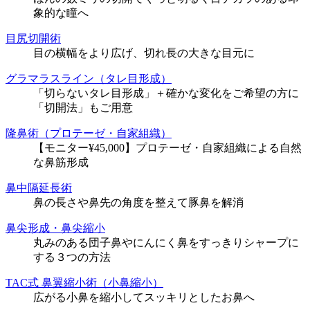
象的な瞳へ
目尻切開術
目の横幅をより広げ、切れ長の大きな目元に
グラマラスライン（タレ目形成）
「切らないタレ目形成」＋確かな変化をご希望の方に
「切開法」もご用意
隆鼻術（プロテーゼ・自家組織）
【モニター¥45,000】プロテーゼ・自家組織による自然
な鼻筋形成
鼻中隔延長術
鼻の長さや鼻先の角度を整えて豚鼻を解消
鼻尖形成・鼻尖縮小
丸みのある団子鼻やにんにく鼻をすっきりシャープに
する３つの方法
TAC式 鼻翼縮小術（小鼻縮小）
広がる小鼻を縮小してスッキリとしたお鼻へ