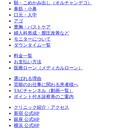
額・こめかみ出し（オルチャンデコ）
鼻筋・小鼻
口元・人中
アゴ
豊胸・バストケア
婦人科形成・膣圧改善など
モニターについて
ダウンタイム一覧
料金一覧
お支払い方法
医療ローン（メディカルローン）
選ばれる理由
芸能のお仕事に関わる患者様へ
TACチャンネル（動画一覧）
ポイント付き診察券のご案内
クリニック紹介・アクセス
新宿 公式HP
銀座 公式HP
横浜 公式HP