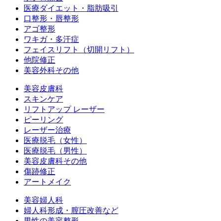
医療ダイエット・脂肪吸引
口整形・唇整形
アゴ整形
ワキガ・多汗症
フェイスリフト（切開リフト）
他院修正
美容外科その他
美容皮膚科
スキンケア
リフトアップ レーザー
ピーリング
レーザー治療
医療脱毛（女性）
医療脱毛（男性）
美容皮膚科その他
傷跡修正
アートメイク
美容婦人科
婦人科形成・膣圧改善など
男性の美容整形