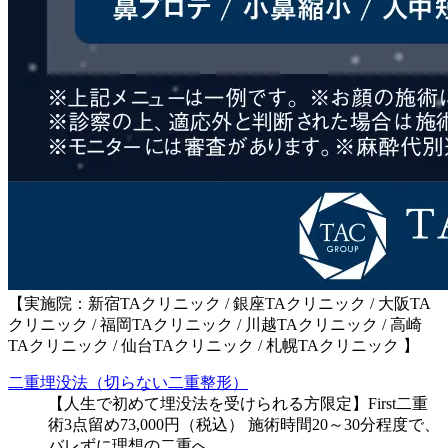
【実施院：新宿TAクリニック / 銀座TAクリニック / 大阪TA
クリニック / 福岡TAクリニック / 川越TAクリニック / 高崎
TAクリニック / 仙台TAクリニック / 札幌TAクリニック 】
二重埋没法（切らない二重整形）
【人生で初めて埋没法を受けられる方限定】First二重
術3点留め73,000円（税込） 施術時間20～30分程度で、
バレずに理想の二重へ