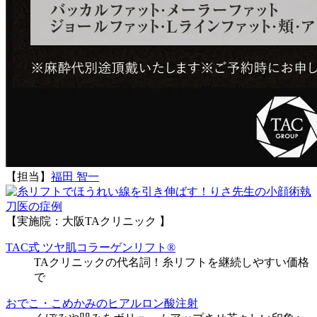
【担当】
福田 智一
執
刀医の症例
【実施院：大阪TAクリニック 】
TAC式 ツヤ肌コラーゲンリフト®
TAクリニックの代名詞！糸リフトを継続しやすい価格
で
おでこ・こめかみのヒアルロン酸注射