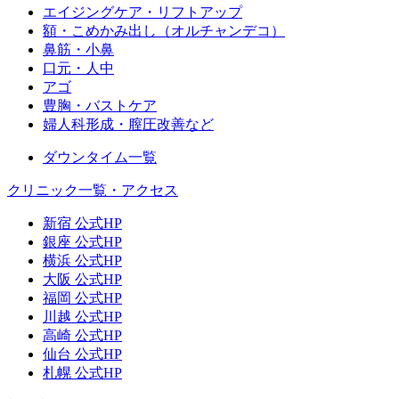
エイジングケア・リフトアップ
額・こめかみ出し（オルチャンデコ）
鼻筋・小鼻
口元・人中
アゴ
豊胸・バストケア
婦人科形成・膣圧改善など
ダウンタイム一覧
クリニック一覧・アクセス
新宿 公式HP
銀座 公式HP
横浜 公式HP
大阪 公式HP
福岡 公式HP
川越 公式HP
高崎 公式HP
仙台 公式HP
札幌 公式HP