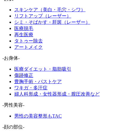
スキンケア（美白・毛穴・シワ）
リフトアップ（レーザー）
シミ・そばかす・肝斑（レーザー）
医療脱毛
再生医療
タトゥー除去
アートメイク
-お身体-
医療ダイエット・脂肪吸引
傷跡修正
豊胸手術・バストケア
ワキガ・多汗症
婦人科形成・女性器形成・膣圧改善など
-男性美容-
男性の美容整形もTAC
-顔の部位-