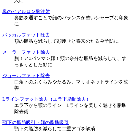
人に
鼻のヒアルロン酸注射
鼻筋を通すことで顔のバランスが整いシャープな印象
に
バッカルファット除去
頬の脂肪を減らして顔痩せと将来のたるみ予防に
メーラーファット除去
脱！ア○パンマン顔！頬の余分な脂肪を減らして、す
っきりとした顔に
ジョールファット除去
口角下のふくらみやたるみ、マリオネットラインを改
善
Lラインファット除去（エラ下脂肪除去）
エラ下から顎のライン＝Lラインを美しく魅せる脂肪
除去術
顎下の脂肪吸引・顔の脂肪吸引
顎下の脂肪を減らして二重アゴを解消