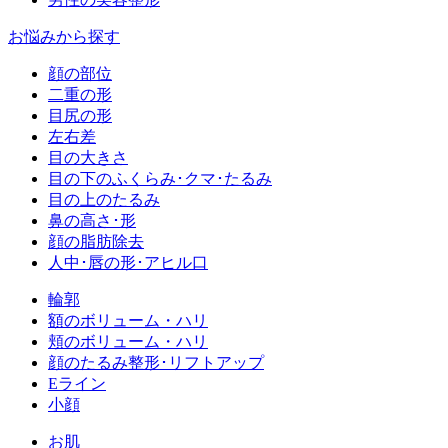
お悩みから探す
顔の部位
二重の形
目尻の形
左右差
目の大きさ
目の下のふくらみ･クマ･たるみ
目の上のたるみ
鼻の高さ･形
顔の脂肪除去
人中･唇の形･アヒル口
輪郭
額のボリューム・ハリ
頬のボリューム・ハリ
顔のたるみ整形･リフトアップ
Eライン
小顔
お肌