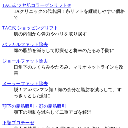
TAC式 ツヤ肌コラーゲンリフト®
TAクリニックの代名詞！糸リフトを継続しやすい価格
で
TAC式 ショッピングリフト
肌の内側から弾力やハリを取り戻す
バッカルファット除去
頬の脂肪を減らして顔痩せと将来のたるみ予防に
ジョールファット除去
口角下のふくらみやたるみ、マリオネットラインを改
善
メーラーファット除去
脱！ア○パンマン顔！頬の余分な脂肪を減らして、す
っきりとした顔に
顎下の脂肪吸引・顔の脂肪吸引
顎下の脂肪を減らして二重アゴを解消
下顎プロテーゼ