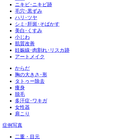
ニキビ･ニキビ跡
毛穴･黒ずみ
ハリ･ツヤ
シミ･肝斑･そばかす
美白･くすみ
小じわ
肌質改善
妊娠線･肉割れ･リスカ跡
アートメイク
からだ
胸の大きさ･形
タトゥー除去
痩身
脱毛
多汗症･ワキガ
女性器
肩こり
症例写真
二重・目元