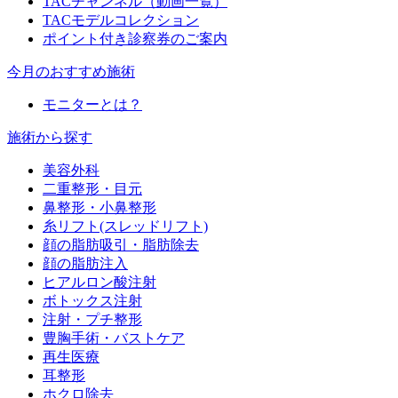
TACチャンネル（動画一覧）
TACモデルコレクション
ポイント付き診察券のご案内
今月のおすすめ施術
モニターとは？
施術から探す
美容外科
二重整形・目元
鼻整形・小鼻整形
糸リフト(スレッドリフト)
顔の脂肪吸引・脂肪除去
顔の脂肪注入
ヒアルロン酸注射
ボトックス注射
注射・プチ整形
豊胸手術・バストケア
再生医療
耳整形
ホクロ除去