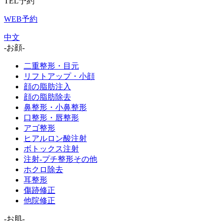
TEL予約
WEB予約
中文
-お顔-
二重整形・目元
リフトアップ・小顔
顔の脂肪注入
顔の脂肪除去
鼻整形・小鼻整形
口整形・唇整形
アゴ整形
ヒアルロン酸注射
ボトックス注射
注射-プチ整形その他
ホクロ除去
耳整形
傷跡修正
他院修正
-お肌-