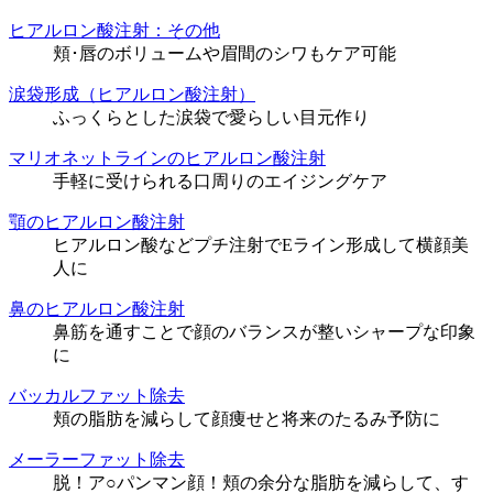
ヒアルロン酸注射：その他
頬･唇のボリュームや眉間のシワもケア可能
涙袋形成（ヒアルロン酸注射）
ふっくらとした涙袋で愛らしい目元作り
マリオネットラインのヒアルロン酸注射
手軽に受けられる口周りのエイジングケア
顎のヒアルロン酸注射
ヒアルロン酸などプチ注射でEライン形成して横顔美
人に
鼻のヒアルロン酸注射
鼻筋を通すことで顔のバランスが整いシャープな印象
に
バッカルファット除去
頬の脂肪を減らして顔痩せと将来のたるみ予防に
メーラーファット除去
脱！ア○パンマン顔！頬の余分な脂肪を減らして、す