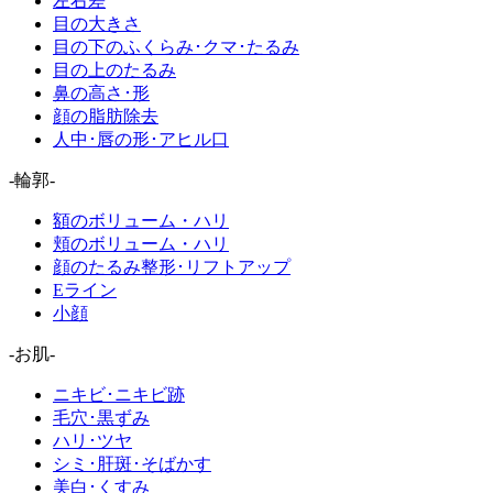
左右差
目の大きさ
目の下のふくらみ･クマ･たるみ
目の上のたるみ
鼻の高さ･形
顔の脂肪除去
人中･唇の形･アヒル口
-輪郭-
額のボリューム・ハリ
頬のボリューム・ハリ
顔のたるみ整形･リフトアップ
Eライン
小顔
-お肌-
ニキビ･ニキビ跡
毛穴･黒ずみ
ハリ･ツヤ
シミ･肝斑･そばかす
美白･くすみ