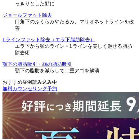
っきりとした顔に
ジョールファット除去
口角下のふくらみやたるみ、マリオネットラインを改
善
Lラインファット除去（エラ下脂肪除去）
エラ下から顎のライン＝Lラインを美しく魅せる脂肪
除去術
顎下の脂肪吸引・顔の脂肪吸引
顎下の脂肪を減らして二重アゴを解消
おすすめ症例読み込み中
無料カウンセリング予約