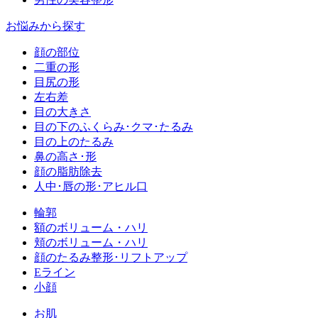
お悩みから探す
顔の部位
二重の形
目尻の形
左右差
目の大きさ
目の下のふくらみ･クマ･たるみ
目の上のたるみ
鼻の高さ･形
顔の脂肪除去
人中･唇の形･アヒル口
輪郭
額のボリューム・ハリ
頬のボリューム・ハリ
顔のたるみ整形･リフトアップ
Eライン
小顔
お肌