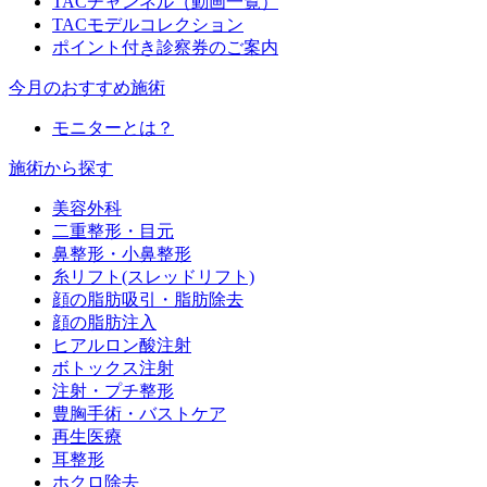
TACチャンネル（動画一覧）
TACモデルコレクション
ポイント付き診察券のご案内
今月のおすすめ施術
モニターとは？
施術から探す
美容外科
二重整形・目元
鼻整形・小鼻整形
糸リフト(スレッドリフト)
顔の脂肪吸引・脂肪除去
顔の脂肪注入
ヒアルロン酸注射
ボトックス注射
注射・プチ整形
豊胸手術・バストケア
再生医療
耳整形
ホクロ除去