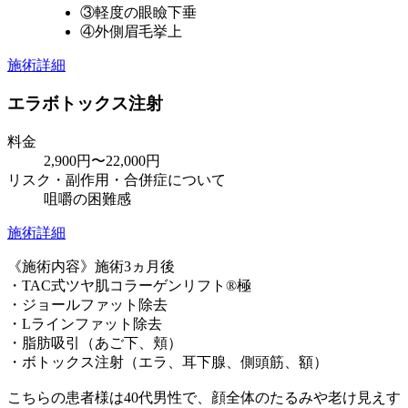
③軽度の眼瞼下垂
④外側眉毛挙上
施術詳細
エラボトックス注射
料金
2,900円〜22,000円
リスク・副作用・合併症について
咀嚼の困難感
施術詳細
《施術内容》施術3ヵ月後
・TAC式ツヤ肌コラーゲンリフト®極
・ジョールファット除去
・Lラインファット除去
・脂肪吸引（あご下、頬）
・ボトックス注射（エラ、耳下腺、側頭筋、額）
こちらの患者様は40代男性で、顔全体のたるみや老け見えす