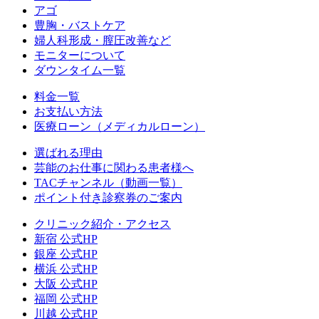
アゴ
豊胸・バストケア
婦人科形成・膣圧改善など
モニターについて
ダウンタイム一覧
料金一覧
お支払い方法
医療ローン（メディカルローン）
選ばれる理由
芸能のお仕事に関わる患者様へ
TACチャンネル（動画一覧）
ポイント付き診察券のご案内
クリニック紹介・アクセス
新宿 公式HP
銀座 公式HP
横浜 公式HP
大阪 公式HP
福岡 公式HP
川越 公式HP