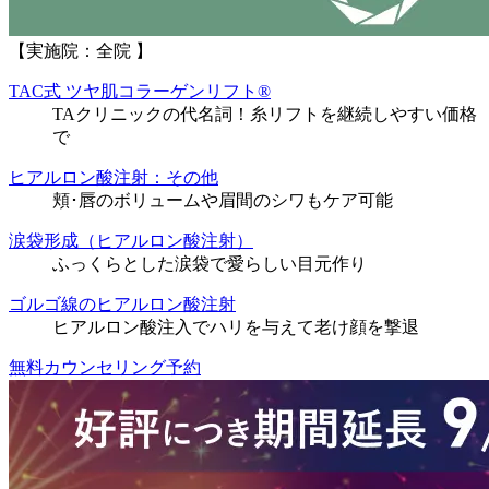
【実施院：全院 】
TAC式 ツヤ肌コラーゲンリフト®
TAクリニックの代名詞！糸リフトを継続しやすい価格
で
ヒアルロン酸注射：その他
頬･唇のボリュームや眉間のシワもケア可能
涙袋形成（ヒアルロン酸注射）
ふっくらとした涙袋で愛らしい目元作り
ゴルゴ線のヒアルロン酸注射
ヒアルロン酸注入でハリを与えて老け顔を撃退
無料カウンセリング予約