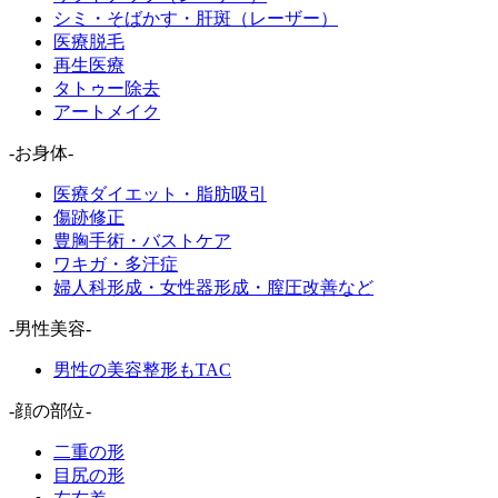
シミ・そばかす・肝斑（レーザー）
医療脱毛
再生医療
タトゥー除去
アートメイク
-お身体-
医療ダイエット・脂肪吸引
傷跡修正
豊胸手術・バストケア
ワキガ・多汗症
婦人科形成・女性器形成・膣圧改善など
-男性美容-
男性の美容整形もTAC
-顔の部位-
二重の形
目尻の形