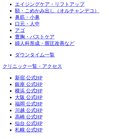
エイジングケア・リフトアップ
額・こめかみ出し（オルチャンデコ）
鼻筋・小鼻
口元・人中
アゴ
豊胸・バストケア
婦人科形成・膣圧改善など
ダウンタイム一覧
クリニック一覧・アクセス
新宿 公式HP
銀座 公式HP
横浜 公式HP
大阪 公式HP
福岡 公式HP
川越 公式HP
高崎 公式HP
仙台 公式HP
札幌 公式HP