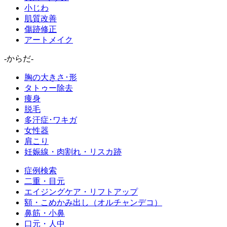
小じわ
肌質改善
傷跡修正
アートメイク
-からだ-
胸の大きさ･形
タトゥー除去
痩身
脱毛
多汗症･ワキガ
女性器
肩こり
妊娠線・肉割れ・リスカ跡
症例検索
二重・目元
エイジングケア・リフトアップ
額・こめかみ出し（オルチャンデコ）
鼻筋・小鼻
口元・人中