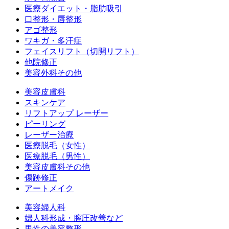
医療ダイエット・脂肪吸引
口整形・唇整形
アゴ整形
ワキガ・多汗症
フェイスリフト（切開リフト）
他院修正
美容外科その他
美容皮膚科
スキンケア
リフトアップ レーザー
ピーリング
レーザー治療
医療脱毛（女性）
医療脱毛（男性）
美容皮膚科その他
傷跡修正
アートメイク
美容婦人科
婦人科形成・膣圧改善など
男性の美容整形