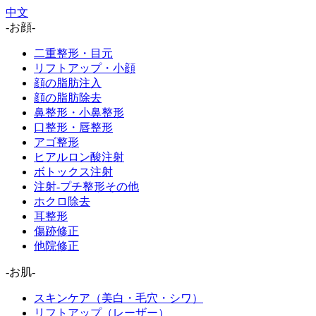
中文
-お顔-
二重整形・目元
リフトアップ・小顔
顔の脂肪注入
顔の脂肪除去
鼻整形・小鼻整形
口整形・唇整形
アゴ整形
ヒアルロン酸注射
ボトックス注射
注射-プチ整形その他
ホクロ除去
耳整形
傷跡修正
他院修正
-お肌-
スキンケア（美白・毛穴・シワ）
リフトアップ（レーザー）