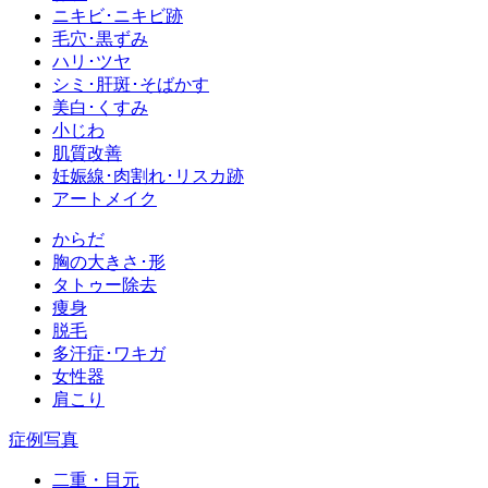
ニキビ･ニキビ跡
毛穴･黒ずみ
ハリ･ツヤ
シミ･肝斑･そばかす
美白･くすみ
小じわ
肌質改善
妊娠線･肉割れ･リスカ跡
アートメイク
からだ
胸の大きさ･形
タトゥー除去
痩身
脱毛
多汗症･ワキガ
女性器
肩こり
症例写真
二重・目元