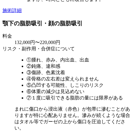
施術詳細
顎下の脂肪吸引・顔の脂肪吸引
料金
132,000円〜220,000円
リスク・副作用・合併症について
①腫れ、赤み、内出血、出血
②鈍痛、違和感
③傷跡、色素沈着
④骨格の左右差は変えられません
⑤凸凹する可能性、しこりのリスク
⑥体重の減少は見込めない
⑦１度に吸引できる脂肪の量には限界がある
まれに傷口から浸出液（赤色）が包帯に滲むことがあ
りますが特に心配ありません。滲みが続くような場合
はタオル等でガーゼの上から傷口を圧迫してくださ
い。