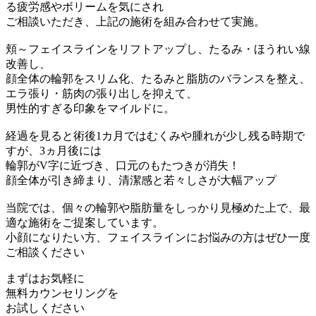
る疲労感やボリームを気にされ
ご相談いただき、上記の施術を組み合わせて実施。
頬～フェイスラインをリフトアップし、たるみ・ほうれい線
改善し、
顔全体の輪郭をスリム化、たるみと脂肪のバランスを整え、
エラ張り・筋肉の張り出しを抑えて、
男性的すぎる印象をマイルドに。
経過を見ると術後1カ月ではむくみや腫れが少し残る時期で
すが、3ヵ月後には
輪郭がV字に近づき、口元のもたつきが消失！
顔全体が引き締まり、清潔感と若々しさが大幅アップ
当院では、個々の輪郭や脂肪量をしっかり見極めた上で、最
適な施術をご提案しています。
小顔になりたい方、フェイスラインにお悩みの方はぜひ一度
ご相談ください
まずはお気軽に
無料カウンセリング
を
お試しください