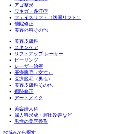
アゴ整形
ワキガ・多汗症
フェイスリフト（切開リフト）
他院修正
美容外科その他
美容皮膚科
スキンケア
リフトアップ レーザー
ピーリング
レーザー治療
医療脱毛（女性）
医療脱毛（男性）
美容皮膚科その他
傷跡修正
アートメイク
美容婦人科
婦人科形成・膣圧改善など
男性の美容整形
お悩みから探す