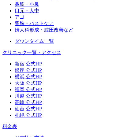
鼻筋・小鼻
口元・人中
アゴ
豊胸・バストケア
婦人科形成・膣圧改善など
ダウンタイム一覧
クリニック一覧・アクセス
新宿 公式HP
銀座 公式HP
横浜 公式HP
大阪 公式HP
福岡 公式HP
川越 公式HP
高崎 公式HP
仙台 公式HP
札幌 公式HP
料金表