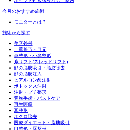
ポイント付き診察券のご案内
今月のおすすめ施術
モニターとは？
施術から探す
美容外科
二重整形・目元
鼻整形・小鼻整形
糸リフト(スレッドリフト)
顔の脂肪吸引・脂肪除去
顔の脂肪注入
ヒアルロン酸注射
ボトックス注射
注射・プチ整形
豊胸手術・バストケア
再生医療
耳整形
ホクロ除去
医療ダイエット・脂肪吸引
口整形・唇整形