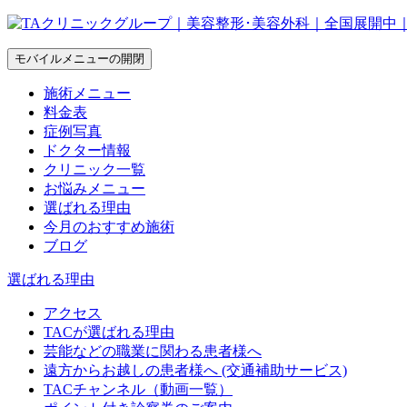
モバイルメニューの開閉
施術メニュー
料金表
症例写真
ドクター情報
クリニック一覧
お悩みメニュー
選ばれる理由
今月のおすすめ施術
ブログ
選ばれる理由
アクセス
TACが選ばれる理由
芸能などの職業に関わる患者様へ
遠方からお越しの患者様へ (交通補助サービス)
TACチャンネル（動画一覧）