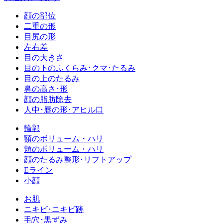
顔の部位
二重の形
目尻の形
左右差
目の大きさ
目の下のふくらみ･クマ･たるみ
目の上のたるみ
鼻の高さ･形
顔の脂肪除去
人中･唇の形･アヒル口
輪郭
額のボリューム・ハリ
頬のボリューム・ハリ
顔のたるみ整形･リフトアップ
Eライン
小顔
お肌
ニキビ･ニキビ跡
毛穴･黒ずみ