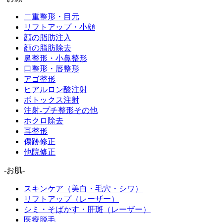
二重整形・目元
リフトアップ・小顔
顔の脂肪注入
顔の脂肪除去
鼻整形・小鼻整形
口整形・唇整形
アゴ整形
ヒアルロン酸注射
ボトックス注射
注射-プチ整形その他
ホクロ除去
耳整形
傷跡修正
他院修正
-お肌-
スキンケア（美白・毛穴・シワ）
リフトアップ（レーザー）
シミ・そばかす・肝斑（レーザー）
医療脱毛