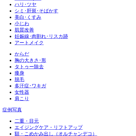
ハリ･ツヤ
シミ･肝斑･そばかす
美白･くすみ
小じわ
肌質改善
妊娠線･肉割れ･リスカ跡
アートメイク
からだ
胸の大きさ･形
タトゥー除去
痩身
脱毛
多汗症･ワキガ
女性器
肩こり
症例写真
二重・目元
エイジングケア・リフトアップ
額・こめかみ出し（オルチャンデコ）