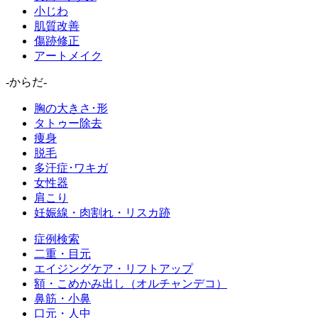
小じわ
肌質改善
傷跡修正
アートメイク
-からだ-
胸の大きさ･形
タトゥー除去
痩身
脱毛
多汗症･ワキガ
女性器
肩こり
妊娠線・肉割れ・リスカ跡
症例検索
二重・目元
エイジングケア・リフトアップ
額・こめかみ出し（オルチャンデコ）
鼻筋・小鼻
口元・人中