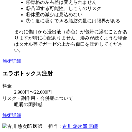
④骨格の左右差は変えられません
⑤凸凹する可能性、しこりのリスク
⑥体重の減少は見込めない
⑦１度に吸引できる脂肪の量には限界がある
まれに傷口から浸出液（赤色）が包帯に滲むことがあ
りますが特に心配ありません。滲みが続くような場合
はタオル等でガーゼの上から傷口を圧迫してくださ
い。
施術詳細
エラボトックス注射
料金
2,900円〜22,000円
リスク・副作用・合併症について
咀嚼の困難感
施術詳細
担当：
古川 悠次郎 医師