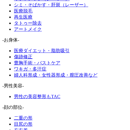
シミ・そばかす・肝斑（レーザー）
医療脱毛
再生医療
タトゥー除去
アートメイク
-お身体-
医療ダイエット・脂肪吸引
傷跡修正
豊胸手術・バストケア
ワキガ・多汗症
婦人科形成・女性器形成・膣圧改善など
-男性美容-
男性の美容整形もTAC
-顔の部位-
二重の形
目尻の形