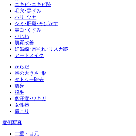
ニキビ･ニキビ跡
毛穴･黒ずみ
ハリ･ツヤ
シミ･肝斑･そばかす
美白･くすみ
小じわ
肌質改善
妊娠線･肉割れ･リスカ跡
アートメイク
からだ
胸の大きさ･形
タトゥー除去
痩身
脱毛
多汗症･ワキガ
女性器
肩こり
症例写真
二重・目元