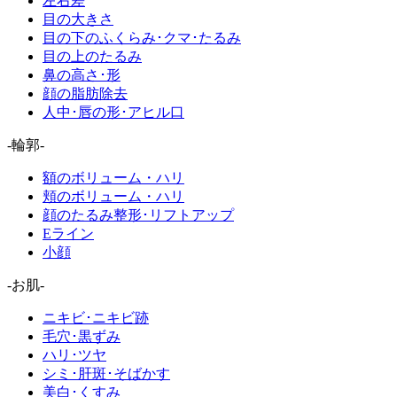
左右差
目の大きさ
目の下のふくらみ･クマ･たるみ
目の上のたるみ
鼻の高さ･形
顔の脂肪除去
人中･唇の形･アヒル口
-輪郭-
額のボリューム・ハリ
頬のボリューム・ハリ
顔のたるみ整形･リフトアップ
Eライン
小顔
-お肌-
ニキビ･ニキビ跡
毛穴･黒ずみ
ハリ･ツヤ
シミ･肝斑･そばかす
美白･くすみ