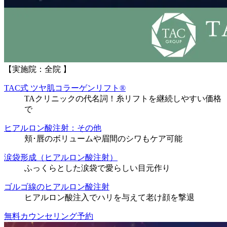
【実施院：全院 】
TAC式 ツヤ肌コラーゲンリフト®
TAクリニックの代名詞！糸リフトを継続しやすい価格
で
ヒアルロン酸注射：その他
頬･唇のボリュームや眉間のシワもケア可能
涙袋形成（ヒアルロン酸注射）
ふっくらとした涙袋で愛らしい目元作り
ゴルゴ線のヒアルロン酸注射
ヒアルロン酸注入でハリを与えて老け顔を撃退
無料カウンセリング予約