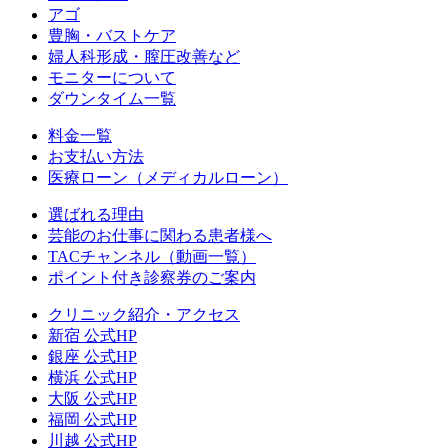
アゴ
豊胸・バストケア
婦人科形成・膣圧改善など
モニターについて
ダウンタイム一覧
料金一覧
お支払い方法
医療ローン（メディカルローン）
選ばれる理由
芸能のお仕事に関わる患者様へ
TACチャンネル（動画一覧）
ポイント付き診察券のご案内
クリニック紹介・アクセス
新宿 公式HP
銀座 公式HP
横浜 公式HP
大阪 公式HP
福岡 公式HP
川越 公式HP