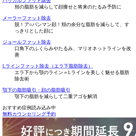
バッカルファット除去
頬の脂肪を減らして顔痩せと将来のたるみ予防に
メーラーファット除去
脱！ア○パンマン顔！頬の余分な脂肪を減らして、す
っきりとした顔に
ジョールファット除去
口角下のふくらみやたるみ、マリオネットラインを改
善
Lラインファット除去（エラ下脂肪除去）
エラ下から顎のライン＝Lラインを美しく魅せる脂肪
除去術
顎下の脂肪吸引・顔の脂肪吸引
顎下の脂肪を減らして二重アゴを解消
おすすめ症例読み込み中
無料カウンセリング予約