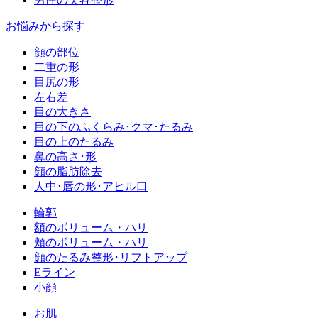
お悩みから探す
顔の部位
二重の形
目尻の形
左右差
目の大きさ
目の下のふくらみ･クマ･たるみ
目の上のたるみ
鼻の高さ･形
顔の脂肪除去
人中･唇の形･アヒル口
輪郭
額のボリューム・ハリ
頬のボリューム・ハリ
顔のたるみ整形･リフトアップ
Eライン
小顔
お肌