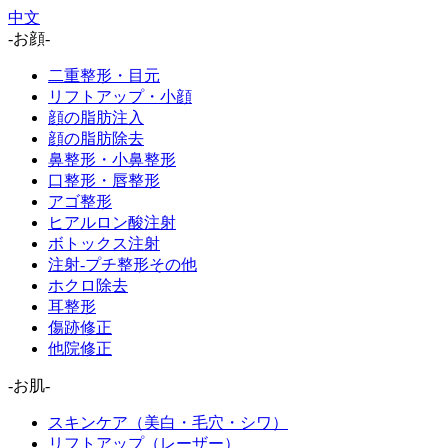
中文
-お顔-
二重整形・目元
リフトアップ・小顔
顔の脂肪注入
顔の脂肪除去
鼻整形・小鼻整形
口整形・唇整形
アゴ整形
ヒアルロン酸注射
ボトックス注射
注射-プチ整形その他
ホクロ除去
耳整形
傷跡修正
他院修正
-お肌-
スキンケア（美白・毛穴・シワ）
リフトアップ（レーザー）