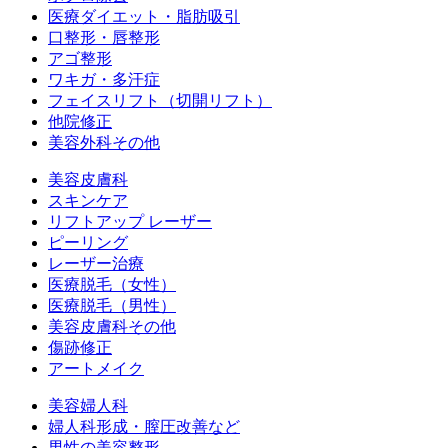
医療ダイエット・脂肪吸引
口整形・唇整形
アゴ整形
ワキガ・多汗症
フェイスリフト（切開リフト）
他院修正
美容外科その他
美容皮膚科
スキンケア
リフトアップ レーザー
ピーリング
レーザー治療
医療脱毛（女性）
医療脱毛（男性）
美容皮膚科その他
傷跡修正
アートメイク
美容婦人科
婦人科形成・膣圧改善など
男性の美容整形