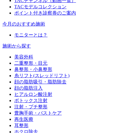
TACチャンネル（動画一覧）
TACモデルコレクション
ポイント付き診察券のご案内
今月のおすすめ施術
モニターとは？
施術から探す
美容外科
二重整形・目元
鼻整形・小鼻整形
糸リフト(スレッドリフト)
顔の脂肪吸引・脂肪除去
顔の脂肪注入
ヒアルロン酸注射
ボトックス注射
注射・プチ整形
豊胸手術・バストケア
再生医療
耳整形
ホクロ除去