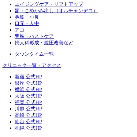
エイジングケア・リフトアップ
額・こめかみ出し（オルチャンデコ）
鼻筋・小鼻
口元・人中
アゴ
豊胸・バストケア
婦人科形成・膣圧改善など
ダウンタイム一覧
クリニック一覧・アクセス
新宿 公式HP
銀座 公式HP
横浜 公式HP
大阪 公式HP
福岡 公式HP
川越 公式HP
高崎 公式HP
仙台 公式HP
札幌 公式HP