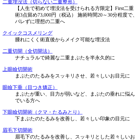
二重埋没法（切らない二重整形）
【人生で初めて埋没法を受けられる方限定】First二重
術3点留め73,000円（税込） 施術時間20～30分程度で、
バレずに理想の二重へ
クイックコスメリング
腫れにくく術直後からメイク可能な埋没法
二重切開（全切開法）
ナチュラルで綺麗な二重まぶたを半永久的に
上眼瞼切開術
まぶたのたるみをスッキリさせ、若々しいお目元に
眼瞼下垂（目つき矯正）
まぶたが重い、目力が弱いなど、まぶたの垂れに悩ん
でいる方へ
下眼瞼切開術（クマ・たるみとり）
下まぶたのたるみを改善し、若々しい印象の目元に
眉毛下切開術
眉毛下のたるみを改善し、スッキリとした若々しいお