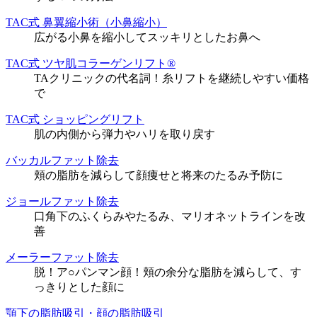
TAC式 鼻翼縮小術（小鼻縮小）
広がる小鼻を縮小してスッキリとしたお鼻へ
TAC式 ツヤ肌コラーゲンリフト®
TAクリニックの代名詞！糸リフトを継続しやすい価格
で
TAC式 ショッピングリフト
肌の内側から弾力やハリを取り戻す
バッカルファット除去
頬の脂肪を減らして顔痩せと将来のたるみ予防に
ジョールファット除去
口角下のふくらみやたるみ、マリオネットラインを改
善
メーラーファット除去
脱！ア○パンマン顔！頬の余分な脂肪を減らして、す
っきりとした顔に
顎下の脂肪吸引・顔の脂肪吸引