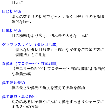
目元に
目頭切開術
ほんの数ミリの切開でぐっと明るく目ヂカラのある印
象的な瞳へ
目尻切開術
目の横幅をより広げ、切れ長の大きな目元に
グラマラスライン（タレ目形成）
「切らないタレ目形成」＋確かな変化をご希望の方に
「切開法」もご用意
隆鼻術（プロテーゼ・自家組織）
【モニター¥45,000】プロテーゼ・自家組織による自然
な鼻筋形成
鼻中隔延長術
鼻の長さや鼻先の角度を整えて豚鼻を解消
鼻尖形成・鼻尖縮小
丸みのある団子鼻やにんにく鼻をすっきりシャープに
する３つの方法