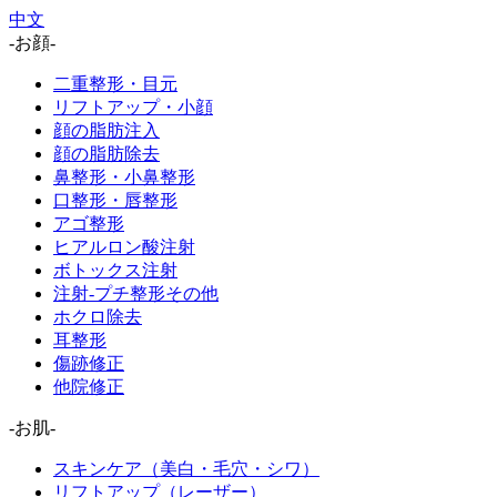
中文
-お顔-
二重整形・目元
リフトアップ・小顔
顔の脂肪注入
顔の脂肪除去
鼻整形・小鼻整形
口整形・唇整形
アゴ整形
ヒアルロン酸注射
ボトックス注射
注射-プチ整形その他
ホクロ除去
耳整形
傷跡修正
他院修正
-お肌-
スキンケア（美白・毛穴・シワ）
リフトアップ（レーザー）