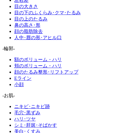
左右差
目の大きさ
目の下のふくらみ･クマ･たるみ
目の上のたるみ
鼻の高さ･形
顔の脂肪除去
人中･唇の形･アヒル口
-輪郭-
額のボリューム・ハリ
頬のボリューム・ハリ
顔のたるみ整形･リフトアップ
Eライン
小顔
-お肌-
ニキビ･ニキビ跡
毛穴･黒ずみ
ハリ･ツヤ
シミ･肝斑･そばかす
美白･くすみ