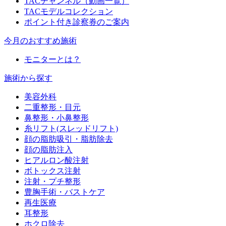
TACチャンネル（動画一覧）
TACモデルコレクション
ポイント付き診察券のご案内
今月のおすすめ施術
モニターとは？
施術から探す
美容外科
二重整形・目元
鼻整形・小鼻整形
糸リフト(スレッドリフト)
顔の脂肪吸引・脂肪除去
顔の脂肪注入
ヒアルロン酸注射
ボトックス注射
注射・プチ整形
豊胸手術・バストケア
再生医療
耳整形
ホクロ除去