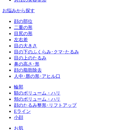
お悩みから探す
顔の部位
二重の形
目尻の形
左右差
目の大きさ
目の下のふくらみ･クマ･たるみ
目の上のたるみ
鼻の高さ･形
顔の脂肪除去
人中･唇の形･アヒル口
輪郭
額のボリューム・ハリ
頬のボリューム・ハリ
顔のたるみ整形･リフトアップ
Eライン
小顔
お肌