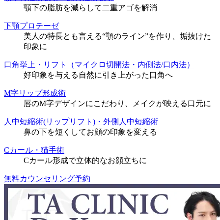
顎下の脂肪を減らして二重アゴを解消
下顎プロテーゼ
美人の特長とも言える“顎のライン”を作り、垢抜けた
印象に
口角挙上・リフト（マイクロ切開法・内側法/口内法）
好印象を与える自然に引き上がった口角へ
M字リップ形成術
唇のM字デザインにこだわり、メイクが映える口元に
人中短縮術(リップリフト)・外側人中短縮術
鼻の下を短くしてお顔の印象を変える
Cカール・猫手術
Cカール形成で立体的なお顔立ちに
無料カウンセリング予約