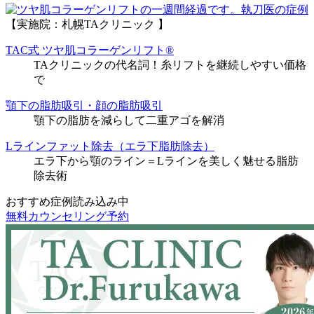
執刀医の症例
【実施院：札幌TAクリニック 】
TAC式 ツヤ肌コラーゲンリフト®
TAクリニックの代名詞！糸リフトを継続しやすい価格
で
顎下の脂肪吸引・顔の脂肪吸引
顎下の脂肪を減らして二重アゴを解消
Lラインファット除去（エラ下脂肪除去）
エラ下から顎のライン＝Lラインを美しく魅せる脂肪
除去術
おすすめ症例読み込み中
無料カウンセリング予約