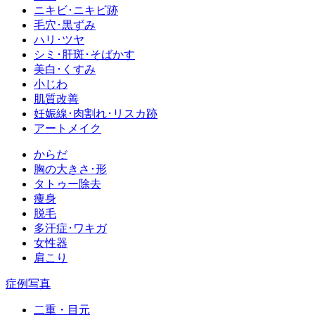
ニキビ･ニキビ跡
毛穴･黒ずみ
ハリ･ツヤ
シミ･肝斑･そばかす
美白･くすみ
小じわ
肌質改善
妊娠線･肉割れ･リスカ跡
アートメイク
からだ
胸の大きさ･形
タトゥー除去
痩身
脱毛
多汗症･ワキガ
女性器
肩こり
症例写真
二重・目元