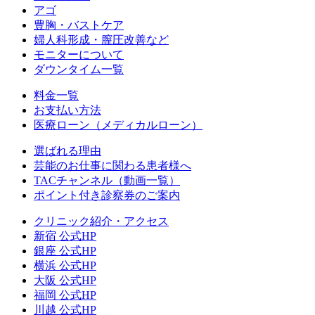
アゴ
豊胸・バストケア
婦人科形成・膣圧改善など
モニターについて
ダウンタイム一覧
料金一覧
お支払い方法
医療ローン（メディカルローン）
選ばれる理由
芸能のお仕事に関わる患者様へ
TACチャンネル（動画一覧）
ポイント付き診察券のご案内
クリニック紹介・アクセス
新宿 公式HP
銀座 公式HP
横浜 公式HP
大阪 公式HP
福岡 公式HP
川越 公式HP