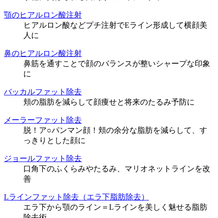
顎のヒアルロン酸注射
ヒアルロン酸などプチ注射でEライン形成して横顔美
人に
鼻のヒアルロン酸注射
鼻筋を通すことで顔のバランスが整いシャープな印象
に
バッカルファット除去
頬の脂肪を減らして顔痩せと将来のたるみ予防に
メーラーファット除去
脱！ア○パンマン顔！頬の余分な脂肪を減らして、す
っきりとした顔に
ジョールファット除去
口角下のふくらみやたるみ、マリオネットラインを改
善
Lラインファット除去（エラ下脂肪除去）
エラ下から顎のライン＝Lラインを美しく魅せる脂肪
除去術