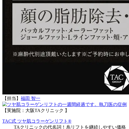
【担当】
福田 智一
執刀医の症例
【実施院：大阪TAクリニック 】
TAC式 ツヤ肌コラーゲンリフト®
TAクリニックの代名詞！糸リフトを継続しやすい価格