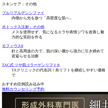
スキンケア：その他
プルリアルデンシファイ
内側から光を放つ「高密度な肌へ」
ボトックス注射：その他
メスを使用せず、気になるエラや表情ジワを改善し魅
力的な笑顔を作る
モフィウス8
針と高周波の力で、肌の深い層から強力に引き締めて
若返らせる治療
TAC式 ツヤ肌コラーゲンリフト®
TAクリニックの代名詞！糸リフトを継続しやすい価格
で
おすすめ症例読み込み中
無料カウンセリング予約