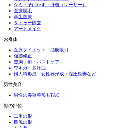
シミ・そばかす・肝斑（レーザー）
医療脱毛
再生医療
タトゥー除去
アートメイク
-お身体-
医療ダイエット・脂肪吸引
傷跡修正
豊胸手術・バストケア
ワキガ・多汗症
婦人科形成・女性器形成・膣圧改善など
-男性美容-
男性の美容整形もTAC
-顔の部位-
二重の形
目尻の形