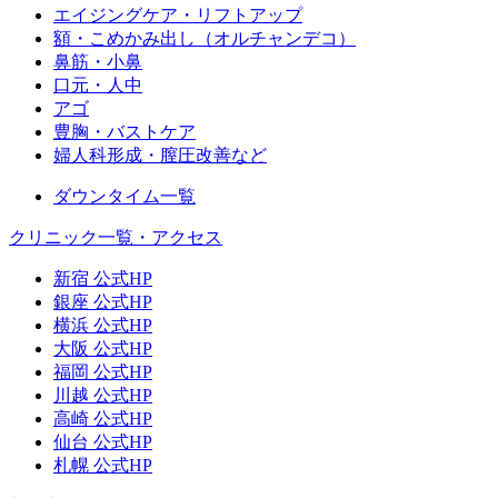
エイジングケア・リフトアップ
額・こめかみ出し（オルチャンデコ）
鼻筋・小鼻
口元・人中
アゴ
豊胸・バストケア
婦人科形成・膣圧改善など
ダウンタイム一覧
クリニック一覧・アクセス
新宿 公式HP
銀座 公式HP
横浜 公式HP
大阪 公式HP
福岡 公式HP
川越 公式HP
高崎 公式HP
仙台 公式HP
札幌 公式HP