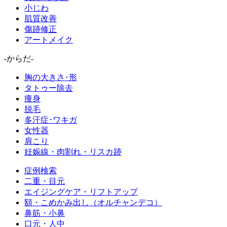
小じわ
肌質改善
傷跡修正
アートメイク
-からだ-
胸の大きさ･形
タトゥー除去
痩身
脱毛
多汗症･ワキガ
女性器
肩こり
妊娠線・肉割れ・リスカ跡
症例検索
二重・目元
エイジングケア・リフトアップ
額・こめかみ出し（オルチャンデコ）
鼻筋・小鼻
口元・人中