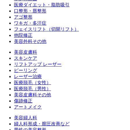
医療ダイエット・脂肪吸引
口整形・唇整形
アゴ整形
ワキガ・多汗症
フェイスリフト（切開リフト）
他院修正
美容外科その他
美容皮膚科
スキンケア
リフトアップ レーザー
ピーリング
レーザー治療
医療脱毛（女性）
医療脱毛（男性）
美容皮膚科その他
傷跡修正
アートメイク
美容婦人科
婦人科形成・膣圧改善など
男性の美容整形