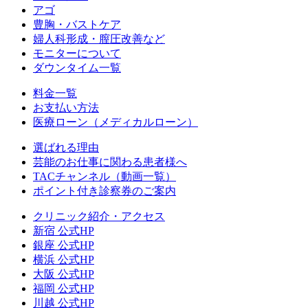
アゴ
豊胸・バストケア
婦人科形成・膣圧改善など
モニターについて
ダウンタイム一覧
料金一覧
お支払い方法
医療ローン（メディカルローン）
選ばれる理由
芸能のお仕事に関わる患者様へ
TACチャンネル（動画一覧）
ポイント付き診察券のご案内
クリニック紹介・アクセス
新宿 公式HP
銀座 公式HP
横浜 公式HP
大阪 公式HP
福岡 公式HP
川越 公式HP