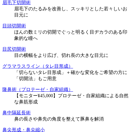
眉毛下切開術
眉毛下のたるみを改善し、スッキリとした若々しいお
目元に
目頭切開術
ほんの数ミリの切開でぐっと明るく目ヂカラのある印
象的な瞳へ
目尻切開術
目の横幅をより広げ、切れ長の大きな目元に
グラマラスライン（タレ目形成）
「切らないタレ目形成」＋確かな変化をご希望の方に
「切開法」もご用意
隆鼻術（プロテーゼ・自家組織）
【モニター¥45,000】プロテーゼ・自家組織による自然
な鼻筋形成
鼻中隔延長術
鼻の長さや鼻先の角度を整えて豚鼻を解消
鼻尖形成・鼻尖縮小