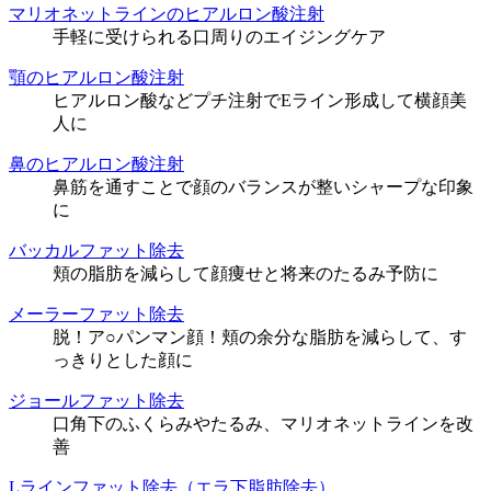
マリオネットラインのヒアルロン酸注射
手軽に受けられる口周りのエイジングケア
顎のヒアルロン酸注射
ヒアルロン酸などプチ注射でEライン形成して横顔美
人に
鼻のヒアルロン酸注射
鼻筋を通すことで顔のバランスが整いシャープな印象
に
バッカルファット除去
頬の脂肪を減らして顔痩せと将来のたるみ予防に
メーラーファット除去
脱！ア○パンマン顔！頬の余分な脂肪を減らして、す
っきりとした顔に
ジョールファット除去
口角下のふくらみやたるみ、マリオネットラインを改
善
Lラインファット除去（エラ下脂肪除去）