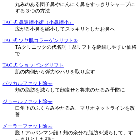
丸みのある団子鼻やにんにく鼻をすっきりシャープに
する３つの方法
TAC式 鼻翼縮小術（小鼻縮小）
広がる小鼻を縮小してスッキリとしたお鼻へ
TAC式 ツヤ肌コラーゲンリフト®
TAクリニックの代名詞！糸リフトを継続しやすい価格
で
TAC式 ショッピングリフト
肌の内側から弾力やハリを取り戻す
バッカルファット除去
頬の脂肪を減らして顔痩せと将来のたるみ予防に
ジョールファット除去
口角下のふくらみやたるみ、マリオネットラインを改
善
メーラーファット除去
脱！ア○パンマン顔！頬の余分な脂肪を減らして、す
っきりとした顔に