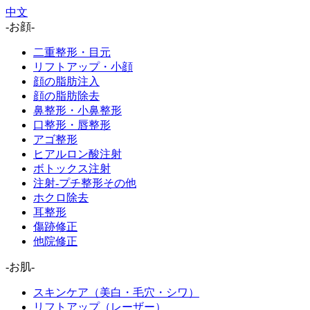
中文
-お顔-
二重整形・目元
リフトアップ・小顔
顔の脂肪注入
顔の脂肪除去
鼻整形・小鼻整形
口整形・唇整形
アゴ整形
ヒアルロン酸注射
ボトックス注射
注射-プチ整形その他
ホクロ除去
耳整形
傷跡修正
他院修正
-お肌-
スキンケア（美白・毛穴・シワ）
リフトアップ（レーザー）