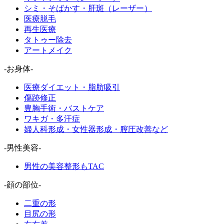
シミ・そばかす・肝斑（レーザー）
医療脱毛
再生医療
タトゥー除去
アートメイク
-お身体-
医療ダイエット・脂肪吸引
傷跡修正
豊胸手術・バストケア
ワキガ・多汗症
婦人科形成・女性器形成・膣圧改善など
-男性美容-
男性の美容整形もTAC
-顔の部位-
二重の形
目尻の形