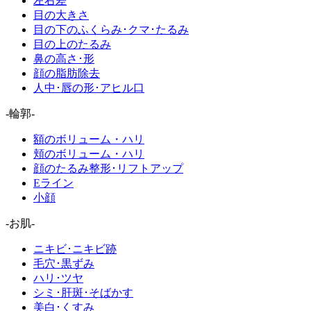
左右差
目の大きさ
目の下のふくらみ･クマ･たるみ
目の上のたるみ
鼻の高さ･形
顔の脂肪除去
人中･唇の形･アヒル口
-輪郭-
額のボリューム・ハリ
頬のボリューム・ハリ
顔のたるみ整形･リフトアップ
Eライン
小顔
-お肌-
ニキビ･ニキビ跡
毛穴･黒ずみ
ハリ･ツヤ
シミ･肝斑･そばかす
美白･くすみ