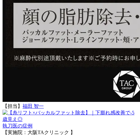
【担当】
福田 智一
執刀医の症例
【実施院：大阪TAクリニック 】