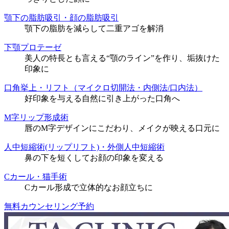
顎下の脂肪吸引・顔の脂肪吸引
顎下の脂肪を減らして二重アゴを解消
下顎プロテーゼ
美人の特長とも言える“顎のライン”を作り、垢抜けた
印象に
口角挙上・リフト（マイクロ切開法・内側法/口内法）
好印象を与える自然に引き上がった口角へ
M字リップ形成術
唇のM字デザインにこだわり、メイクが映える口元に
人中短縮術(リップリフト)・外側人中短縮術
鼻の下を短くしてお顔の印象を変える
Cカール・猫手術
Cカール形成で立体的なお顔立ちに
無料カウンセリング予約