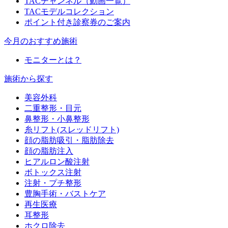
TACチャンネル（動画一覧）
TACモデルコレクション
ポイント付き診察券のご案内
今月のおすすめ施術
モニターとは？
施術から探す
美容外科
二重整形・目元
鼻整形・小鼻整形
糸リフト(スレッドリフト)
顔の脂肪吸引・脂肪除去
顔の脂肪注入
ヒアルロン酸注射
ボトックス注射
注射・プチ整形
豊胸手術・バストケア
再生医療
耳整形
ホクロ除去