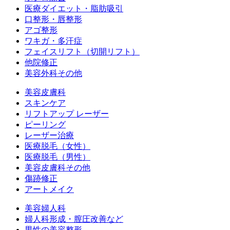
医療ダイエット・脂肪吸引
口整形・唇整形
アゴ整形
ワキガ・多汗症
フェイスリフト（切開リフト）
他院修正
美容外科その他
美容皮膚科
スキンケア
リフトアップ レーザー
ピーリング
レーザー治療
医療脱毛（女性）
医療脱毛（男性）
美容皮膚科その他
傷跡修正
アートメイク
美容婦人科
婦人科形成・膣圧改善など
男性の美容整形