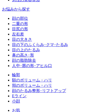
お悩みから探す
顔の部位
二重の形
目尻の形
左右差
目の大きさ
目の下のふくらみ･クマ･たるみ
目の上のたるみ
鼻の高さ･形
顔の脂肪除去
人中･唇の形･アヒル口
輪郭
額のボリューム・ハリ
頬のボリューム・ハリ
顔のたるみ整形･リフトアップ
Eライン
小顔
お肌