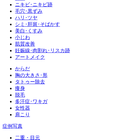
ニキビ･ニキビ跡
毛穴･黒ずみ
ハリ･ツヤ
シミ･肝斑･そばかす
美白･くすみ
小じわ
肌質改善
妊娠線･肉割れ･リスカ跡
アートメイク
からだ
胸の大きさ･形
タトゥー除去
痩身
脱毛
多汗症･ワキガ
女性器
肩こり
症例写真
二重・目元