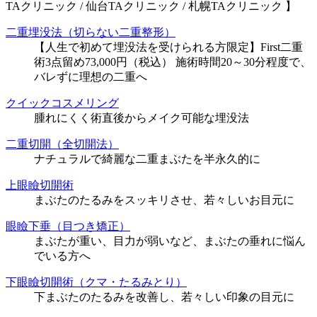
TAクリニック / 仙台TAクリニック / 札幌TAクリニック 】
二重埋没法（切らない二重整形）
【人生で初めて埋没法を受けられる方限定】First二重
術3点留め73,000円（税込） 施術時間20～30分程度で、
バレずに理想の二重へ
クイックコスメリング
腫れにくく術直後からメイク可能な埋没法
二重切開（全切開法）
ナチュラルで綺麗な二重まぶたを半永久的に
上眼瞼切開術
まぶたのたるみをスッキリさせ、若々しいお目元に
眼瞼下垂（目つき矯正）
まぶたが重い、目力が弱いなど、まぶたの垂れに悩ん
でいる方へ
下眼瞼切開術（クマ・たるみとり）
下まぶたのたるみを改善し、若々しい印象の目元に