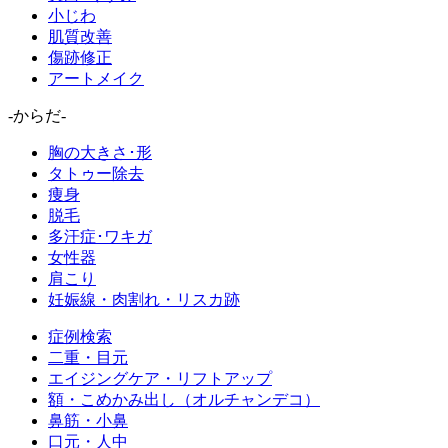
小じわ
肌質改善
傷跡修正
アートメイク
-からだ-
胸の大きさ･形
タトゥー除去
痩身
脱毛
多汗症･ワキガ
女性器
肩こり
妊娠線・肉割れ・リスカ跡
症例検索
二重・目元
エイジングケア・リフトアップ
額・こめかみ出し（オルチャンデコ）
鼻筋・小鼻
口元・人中