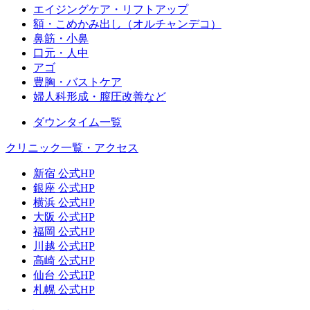
エイジングケア・リフトアップ
額・こめかみ出し（オルチャンデコ）
鼻筋・小鼻
口元・人中
アゴ
豊胸・バストケア
婦人科形成・膣圧改善など
ダウンタイム一覧
クリニック一覧・アクセス
新宿 公式HP
銀座 公式HP
横浜 公式HP
大阪 公式HP
福岡 公式HP
川越 公式HP
高崎 公式HP
仙台 公式HP
札幌 公式HP