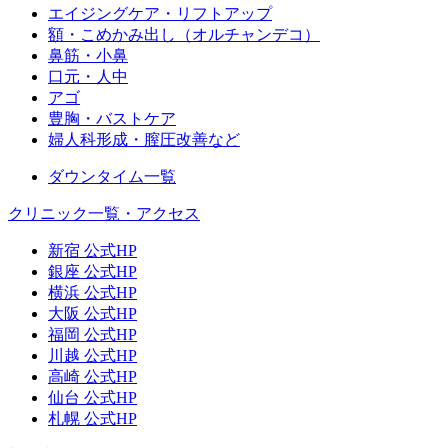
エイジングケア・リフトアップ
額・こめかみ出し（オルチャンデコ）
鼻筋・小鼻
口元・人中
アゴ
豊胸・バストケア
婦人科形成・膣圧改善など
ダウンタイム一覧
クリニック一覧・アクセス
新宿 公式HP
銀座 公式HP
横浜 公式HP
大阪 公式HP
福岡 公式HP
川越 公式HP
高崎 公式HP
仙台 公式HP
札幌 公式HP