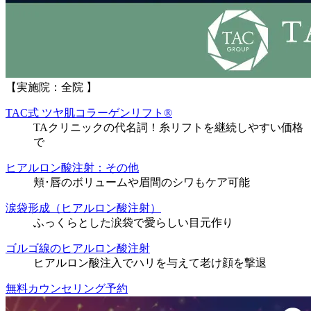
【実施院：全院 】
TAC式 ツヤ肌コラーゲンリフト®
TAクリニックの代名詞！糸リフトを継続しやすい価格
で
ヒアルロン酸注射：その他
頬･唇のボリュームや眉間のシワもケア可能
涙袋形成（ヒアルロン酸注射）
ふっくらとした涙袋で愛らしい目元作り
ゴルゴ線のヒアルロン酸注射
ヒアルロン酸注入でハリを与えて老け顔を撃退
無料カウンセリング予約