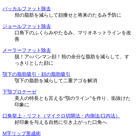
バッカルファット除去
頬の脂肪を減らして顔痩せと将来のたるみ予防に
ジョールファット除去
口角下のふくらみやたるみ、マリオネットラインを改
善
メーラーファット除去
脱！ア○パンマン顔！頬の余分な脂肪を減らして、す
っきりとした顔に
顎下の脂肪吸引・顔の脂肪吸引
顎下の脂肪を減らして二重アゴを解消
下顎プロテーゼ
美人の特長とも言える“顎のライン”を作り、垢抜けた
印象に
口角挙上・リフト（マイクロ切開法・内側法/口内法）
好印象を与える自然に引き上がった口角へ
M字リップ形成術