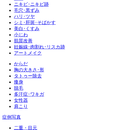
ニキビ･ニキビ跡
毛穴･黒ずみ
ハリ･ツヤ
シミ･肝斑･そばかす
美白･くすみ
小じわ
肌質改善
妊娠線･肉割れ･リスカ跡
アートメイク
からだ
胸の大きさ･形
タトゥー除去
痩身
脱毛
多汗症･ワキガ
女性器
肩こり
症例写真
二重・目元