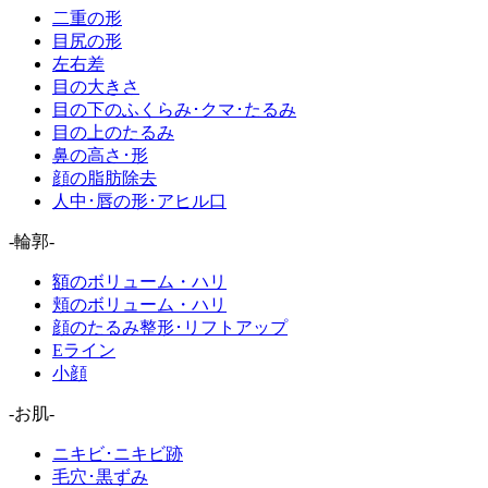
二重の形
目尻の形
左右差
目の大きさ
目の下のふくらみ･クマ･たるみ
目の上のたるみ
鼻の高さ･形
顔の脂肪除去
人中･唇の形･アヒル口
-輪郭-
額のボリューム・ハリ
頬のボリューム・ハリ
顔のたるみ整形･リフトアップ
Eライン
小顔
-お肌-
ニキビ･ニキビ跡
毛穴･黒ずみ