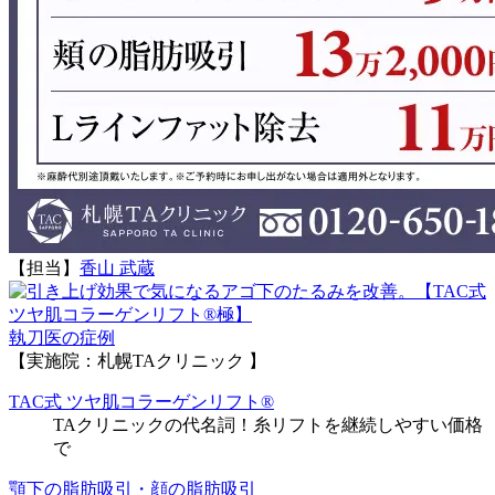
【担当】
香山 武蔵
執刀医の症例
【実施院：札幌TAクリニック 】
TAC式 ツヤ肌コラーゲンリフト®
TAクリニックの代名詞！糸リフトを継続しやすい価格
で
顎下の脂肪吸引・顔の脂肪吸引