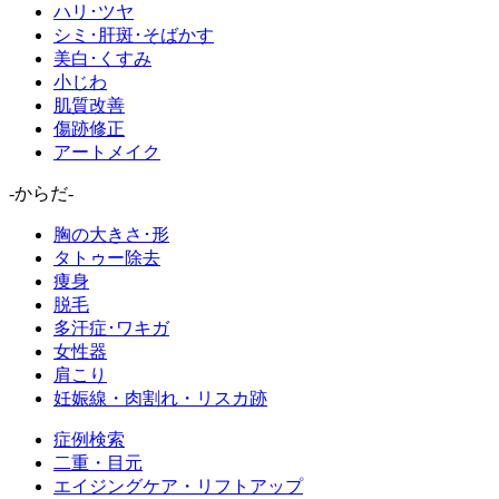
ハリ･ツヤ
シミ･肝斑･そばかす
美白･くすみ
小じわ
肌質改善
傷跡修正
アートメイク
-からだ-
胸の大きさ･形
タトゥー除去
痩身
脱毛
多汗症･ワキガ
女性器
肩こり
妊娠線・肉割れ・リスカ跡
症例検索
二重・目元
エイジングケア・リフトアップ