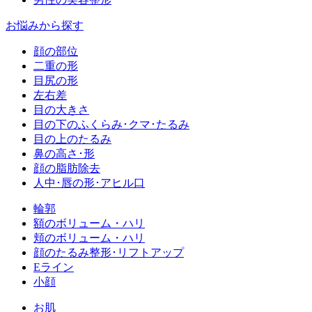
お悩みから探す
顔の部位
二重の形
目尻の形
左右差
目の大きさ
目の下のふくらみ･クマ･たるみ
目の上のたるみ
鼻の高さ･形
顔の脂肪除去
人中･唇の形･アヒル口
輪郭
額のボリューム・ハリ
頬のボリューム・ハリ
顔のたるみ整形･リフトアップ
Eライン
小顔
お肌