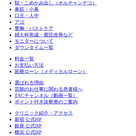
額・こめかみ出し（オルチャンデコ）
鼻筋・小鼻
口元・人中
アゴ
豊胸・バストケア
婦人科形成・膣圧改善など
モニターについて
ダウンタイム一覧
料金一覧
お支払い方法
医療ローン（メディカルローン）
選ばれる理由
芸能のお仕事に関わる患者様へ
TACチャンネル（動画一覧）
ポイント付き診察券のご案内
クリニック紹介・アクセス
新宿 公式HP
銀座 公式HP
横浜 公式HP