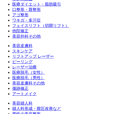
医療ダイエット・脂肪吸引
口整形・唇整形
アゴ整形
ワキガ・多汗症
フェイスリフト（切開リフト）
他院修正
美容外科その他
美容皮膚科
スキンケア
リフトアップ レーザー
ピーリング
レーザー治療
医療脱毛（女性）
医療脱毛（男性）
美容皮膚科その他
傷跡修正
アートメイク
美容婦人科
婦人科形成・膣圧改善など
男性の美容整形