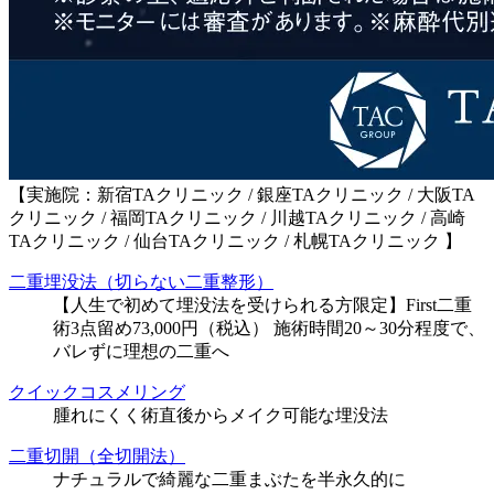
【実施院：新宿TAクリニック / 銀座TAクリニック / 大阪TA
クリニック / 福岡TAクリニック / 川越TAクリニック / 高崎
TAクリニック / 仙台TAクリニック / 札幌TAクリニック 】
二重埋没法（切らない二重整形）
【人生で初めて埋没法を受けられる方限定】First二重
術3点留め73,000円（税込） 施術時間20～30分程度で、
バレずに理想の二重へ
クイックコスメリング
腫れにくく術直後からメイク可能な埋没法
二重切開（全切開法）
ナチュラルで綺麗な二重まぶたを半永久的に