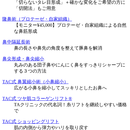
「切らないタレ目形成」＋確かな変化をご希望の方に
「切開法」もご用意
隆鼻術（プロテーゼ・自家組織）
【モニター¥45,000】プロテーゼ・自家組織による自然
な鼻筋形成
鼻中隔延長術
鼻の長さや鼻先の角度を整えて豚鼻を解消
鼻尖形成・鼻尖縮小
丸みのある団子鼻やにんにく鼻をすっきりシャープに
する３つの方法
TAC式 鼻翼縮小術（小鼻縮小）
広がる小鼻を縮小してスッキリとしたお鼻へ
TAC式 ツヤ肌コラーゲンリフト®
TAクリニックの代名詞！糸リフトを継続しやすい価格
で
TAC式 ショッピングリフト
肌の内側から弾力やハリを取り戻す