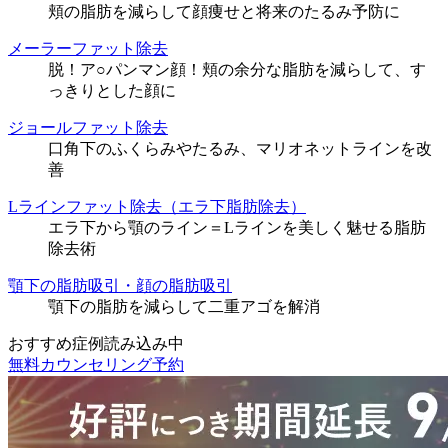
頬の脂肪を減らして顔痩せと将来のたるみ予防に
メーラーファット除去
脱！ア○パンマン顔！頬の余分な脂肪を減らして、す
っきりとした顔に
ジョールファット除去
口角下のふくらみやたるみ、マリオネットラインを改
善
Lラインファット除去（エラ下脂肪除去）
エラ下から顎のライン＝Lラインを美しく魅せる脂肪
除去術
顎下の脂肪吸引・顔の脂肪吸引
顎下の脂肪を減らして二重アゴを解消
おすすめ症例読み込み中
無料カウンセリング予約