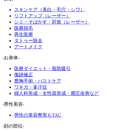
スキンケア（美白・毛穴・シワ）
リフトアップ（レーザー）
シミ・そばかす・肝斑（レーザー）
医療脱毛
再生医療
タトゥー除去
アートメイク
-お身体-
医療ダイエット・脂肪吸引
傷跡修正
豊胸手術・バストケア
ワキガ・多汗症
婦人科形成・女性器形成・膣圧改善など
-男性美容-
男性の美容整形もTAC
-顔の部位-