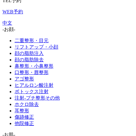
TEL予約
WEB予約
中文
-お顔-
二重整形・目元
リフトアップ・小顔
顔の脂肪注入
顔の脂肪除去
鼻整形・小鼻整形
口整形・唇整形
アゴ整形
ヒアルロン酸注射
ボトックス注射
注射-プチ整形その他
ホクロ除去
耳整形
傷跡修正
他院修正
-お肌-