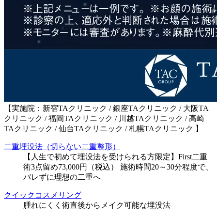
【実施院：新宿TAクリニック / 銀座TAクリニック / 大阪TA
クリニック / 福岡TAクリニック / 川越TAクリニック / 高崎
TAクリニック / 仙台TAクリニック / 札幌TAクリニック 】
二重埋没法（切らない二重整形）
【人生で初めて埋没法を受けられる方限定】First二重
術3点留め73,000円（税込） 施術時間20～30分程度で、
バレずに理想の二重へ
クイックコスメリング
腫れにくく術直後からメイク可能な埋没法