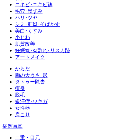
ニキビ･ニキビ跡
毛穴･黒ずみ
ハリ･ツヤ
シミ･肝斑･そばかす
美白･くすみ
小じわ
肌質改善
妊娠線･肉割れ･リスカ跡
アートメイク
からだ
胸の大きさ･形
タトゥー除去
痩身
脱毛
多汗症･ワキガ
女性器
肩こり
症例写真
二重・目元