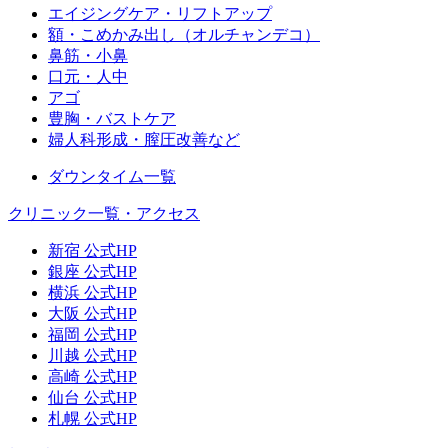
エイジングケア・リフトアップ
額・こめかみ出し（オルチャンデコ）
鼻筋・小鼻
口元・人中
アゴ
豊胸・バストケア
婦人科形成・膣圧改善など
ダウンタイム一覧
クリニック一覧・アクセス
新宿 公式HP
銀座 公式HP
横浜 公式HP
大阪 公式HP
福岡 公式HP
川越 公式HP
高崎 公式HP
仙台 公式HP
札幌 公式HP