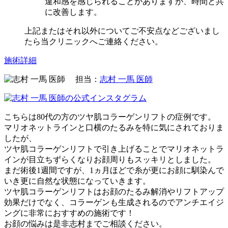
違和感を感じられることがありますが、時間と共
に改善します。
上記またはそれ以外についてご不安点などございまし
たら当クリニックへご連絡ください。
施術詳細
担当：
志村 一馬 医師
こちらは80代の方のツヤ肌コラーゲンリフトの症例です。
マリオネットラインと口横のたるみを特に気にされておりま
したが、
ツヤ肌コラーゲンリフトで引き上げることでマリオネットラ
インが目立ちずらくなりお顔周りもスッキリとしました。
まだ術後1週間ですが、1ヵ月ほどで糸が更にお顔に馴染んで
いき更に自然な状態になっていきます。
ツヤ肌コラーゲンリフトはお顔のたるみ解消やリフトアップ
効果だけでなく、コラーゲンも生成されるのでアンチエイジ
ングに非常におすすめの施術です！
お顔の悩みは是非志村までご相談ください。