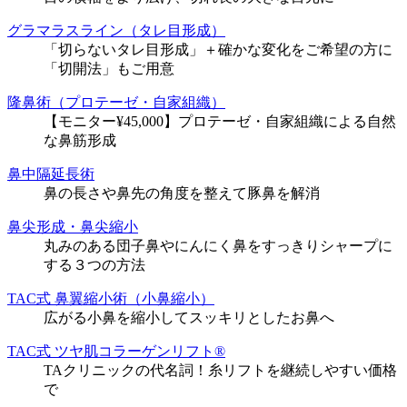
グラマラスライン（タレ目形成）
「切らないタレ目形成」＋確かな変化をご希望の方に
「切開法」もご用意
隆鼻術（プロテーゼ・自家組織）
【モニター¥45,000】プロテーゼ・自家組織による自然
な鼻筋形成
鼻中隔延長術
鼻の長さや鼻先の角度を整えて豚鼻を解消
鼻尖形成・鼻尖縮小
丸みのある団子鼻やにんにく鼻をすっきりシャープに
する３つの方法
TAC式 鼻翼縮小術（小鼻縮小）
広がる小鼻を縮小してスッキリとしたお鼻へ
TAC式 ツヤ肌コラーゲンリフト®
TAクリニックの代名詞！糸リフトを継続しやすい価格
で