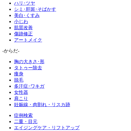
ハリ･ツヤ
シミ･肝斑･そばかす
美白･くすみ
小じわ
肌質改善
傷跡修正
アートメイク
-からだ-
胸の大きさ･形
タトゥー除去
痩身
脱毛
多汗症･ワキガ
女性器
肩こり
妊娠線・肉割れ・リスカ跡
症例検索
二重・目元
エイジングケア・リフトアップ