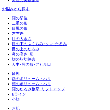
お悩みから探す
顔の部位
二重の形
目尻の形
左右差
目の大きさ
目の下のふくらみ･クマ･たるみ
目の上のたるみ
鼻の高さ･形
顔の脂肪除去
人中･唇の形･アヒル口
輪郭
額のボリューム・ハリ
頬のボリューム・ハリ
顔のたるみ整形･リフトアップ
Eライン
小顔
お肌