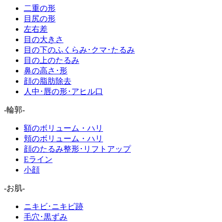
二重の形
目尻の形
左右差
目の大きさ
目の下のふくらみ･クマ･たるみ
目の上のたるみ
鼻の高さ･形
顔の脂肪除去
人中･唇の形･アヒル口
-輪郭-
額のボリューム・ハリ
頬のボリューム・ハリ
顔のたるみ整形･リフトアップ
Eライン
小顔
-お肌-
ニキビ･ニキビ跡
毛穴･黒ずみ