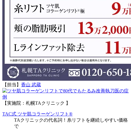
【担当】
香山 武蔵
執刀医の症
例
【実施院：札幌TAクリニック 】
TAC式 ツヤ肌コラーゲンリフト®
TAクリニックの代名詞！糸リフトを継続しやすい価格
で