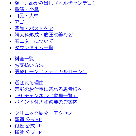
額・こめかみ出し（オルチャンデコ）
鼻筋・小鼻
口元・人中
アゴ
豊胸・バストケア
婦人科形成・膣圧改善など
モニターについて
ダウンタイム一覧
料金一覧
お支払い方法
医療ローン（メディカルローン）
選ばれる理由
芸能のお仕事に関わる患者様へ
TACチャンネル（動画一覧）
ポイント付き診察券のご案内
クリニック紹介・アクセス
新宿 公式HP
銀座 公式HP
横浜 公式HP