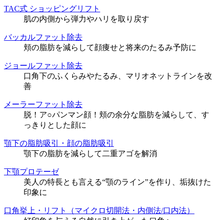
TAC式 ショッピングリフト
肌の内側から弾力やハリを取り戻す
バッカルファット除去
頬の脂肪を減らして顔痩せと将来のたるみ予防に
ジョールファット除去
口角下のふくらみやたるみ、マリオネットラインを改
善
メーラーファット除去
脱！ア○パンマン顔！頬の余分な脂肪を減らして、す
っきりとした顔に
顎下の脂肪吸引・顔の脂肪吸引
顎下の脂肪を減らして二重アゴを解消
下顎プロテーゼ
美人の特長とも言える“顎のライン”を作り、垢抜けた
印象に
口角挙上・リフト（マイクロ切開法・内側法/口内法）