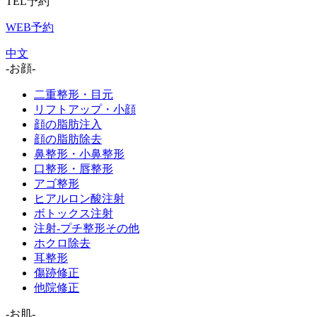
TEL予約
WEB予約
中文
-お顔-
二重整形・目元
リフトアップ・小顔
顔の脂肪注入
顔の脂肪除去
鼻整形・小鼻整形
口整形・唇整形
アゴ整形
ヒアルロン酸注射
ボトックス注射
注射-プチ整形その他
ホクロ除去
耳整形
傷跡修正
他院修正
-お肌-