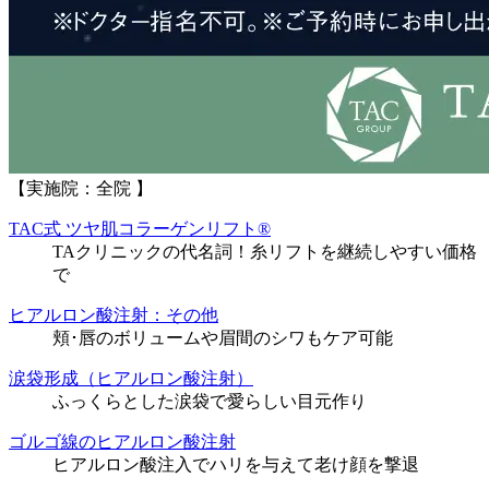
【実施院：全院 】
TAC式 ツヤ肌コラーゲンリフト®
TAクリニックの代名詞！糸リフトを継続しやすい価格
で
ヒアルロン酸注射：その他
頬･唇のボリュームや眉間のシワもケア可能
涙袋形成（ヒアルロン酸注射）
ふっくらとした涙袋で愛らしい目元作り
ゴルゴ線のヒアルロン酸注射
ヒアルロン酸注入でハリを与えて老け顔を撃退