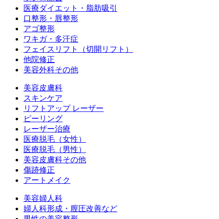
医療ダイエット・脂肪吸引
口整形・唇整形
アゴ整形
ワキガ・多汗症
フェイスリフト（切開リフト）
他院修正
美容外科その他
美容皮膚科
スキンケア
リフトアップ レーザー
ピーリング
レーザー治療
医療脱毛（女性）
医療脱毛（男性）
美容皮膚科その他
傷跡修正
アートメイク
美容婦人科
婦人科形成・膣圧改善など
男性の美容整形