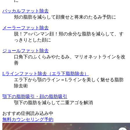
に
バッカルファット除去
頬の脂肪を減らして顔痩せと将来のたるみ予防に
メーラーファット除去
脱！ア○パンマン顔！頬の余分な脂肪を減らして、す
っきりとした顔に
ジョールファット除去
口角下のふくらみやたるみ、マリオネットラインを改
善
Lラインファット除去（エラ下脂肪除去）
エラ下から顎のライン＝Lラインを美しく魅せる脂肪
除去術
顎下の脂肪吸引・顔の脂肪吸引
顎下の脂肪を減らして二重アゴを解消
おすすめ症例読み込み中
無料カウンセリング予約