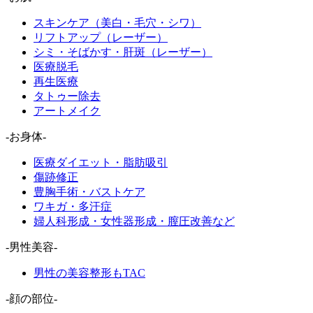
スキンケア（美白・毛穴・シワ）
リフトアップ（レーザー）
シミ・そばかす・肝斑（レーザー）
医療脱毛
再生医療
タトゥー除去
アートメイク
-お身体-
医療ダイエット・脂肪吸引
傷跡修正
豊胸手術・バストケア
ワキガ・多汗症
婦人科形成・女性器形成・膣圧改善など
-男性美容-
男性の美容整形もTAC
-顔の部位-