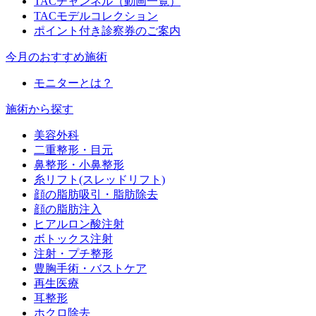
TACチャンネル（動画一覧）
TACモデルコレクション
ポイント付き診察券のご案内
今月のおすすめ施術
モニターとは？
施術から探す
美容外科
二重整形・目元
鼻整形・小鼻整形
糸リフト(スレッドリフト)
顔の脂肪吸引・脂肪除去
顔の脂肪注入
ヒアルロン酸注射
ボトックス注射
注射・プチ整形
豊胸手術・バストケア
再生医療
耳整形
ホクロ除去