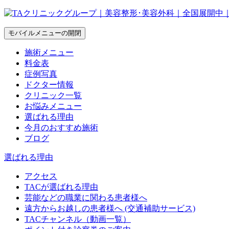
モバイルメニューの開閉
施術メニュー
料金表
症例写真
ドクター情報
クリニック一覧
お悩みメニュー
選ばれる理由
今月のおすすめ施術
ブログ
選ばれる理由
アクセス
TACが選ばれる理由
芸能などの職業に関わる患者様へ
遠方からお越しの患者様へ (交通補助サービス)
TACチャンネル（動画一覧）