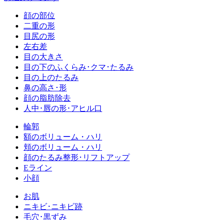
顔の部位
二重の形
目尻の形
左右差
目の大きさ
目の下のふくらみ･クマ･たるみ
目の上のたるみ
鼻の高さ･形
顔の脂肪除去
人中･唇の形･アヒル口
輪郭
額のボリューム・ハリ
頬のボリューム・ハリ
顔のたるみ整形･リフトアップ
Eライン
小顔
お肌
ニキビ･ニキビ跡
毛穴･黒ずみ