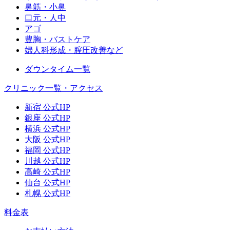
鼻筋・小鼻
口元・人中
アゴ
豊胸・バストケア
婦人科形成・膣圧改善など
ダウンタイム一覧
クリニック一覧・アクセス
新宿 公式HP
銀座 公式HP
横浜 公式HP
大阪 公式HP
福岡 公式HP
川越 公式HP
高崎 公式HP
仙台 公式HP
札幌 公式HP
料金表