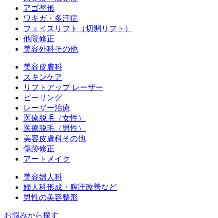
アゴ整形
ワキガ・多汗症
フェイスリフト（切開リフト）
他院修正
美容外科その他
美容皮膚科
スキンケア
リフトアップ レーザー
ピーリング
レーザー治療
医療脱毛（女性）
医療脱毛（男性）
美容皮膚科その他
傷跡修正
アートメイク
美容婦人科
婦人科形成・膣圧改善など
男性の美容整形
お悩みから探す