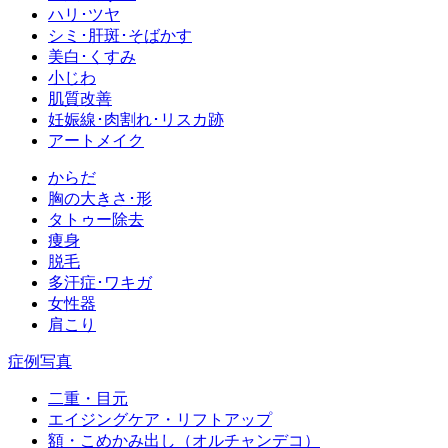
ハリ･ツヤ
シミ･肝斑･そばかす
美白･くすみ
小じわ
肌質改善
妊娠線･肉割れ･リスカ跡
アートメイク
からだ
胸の大きさ･形
タトゥー除去
痩身
脱毛
多汗症･ワキガ
女性器
肩こり
症例写真
二重・目元
エイジングケア・リフトアップ
額・こめかみ出し（オルチャンデコ）