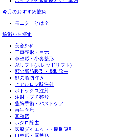
ポイント付き診察券のご案内
今月のおすすめ施術
モニターとは？
施術から探す
美容外科
二重整形・目元
鼻整形・小鼻整形
糸リフト(スレッドリフト)
顔の脂肪吸引・脂肪除去
顔の脂肪注入
ヒアルロン酸注射
ボトックス注射
注射・プチ整形
豊胸手術・バストケア
再生医療
耳整形
ホクロ除去
医療ダイエット・脂肪吸引
口整形・唇整形