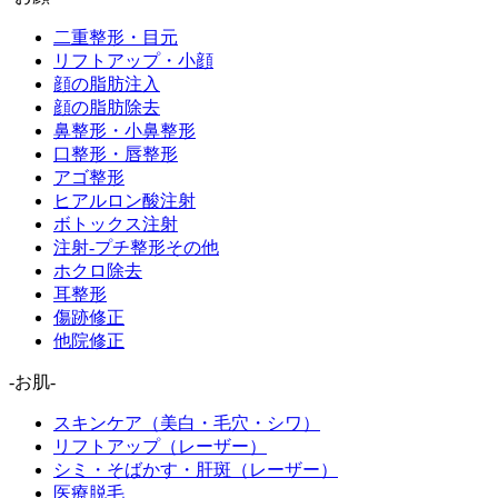
二重整形・目元
リフトアップ・小顔
顔の脂肪注入
顔の脂肪除去
鼻整形・小鼻整形
口整形・唇整形
アゴ整形
ヒアルロン酸注射
ボトックス注射
注射-プチ整形その他
ホクロ除去
耳整形
傷跡修正
他院修正
-お肌-
スキンケア（美白・毛穴・シワ）
リフトアップ（レーザー）
シミ・そばかす・肝斑（レーザー）
医療脱毛