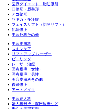
医療ダイエット・脂肪吸引
口整形・唇整形
アゴ整形
ワキガ・多汗症
フェイスリフト（切開リフト）
他院修正
美容外科その他
美容皮膚科
スキンケア
リフトアップ レーザー
ピーリング
レーザー治療
医療脱毛（女性）
医療脱毛（男性）
美容皮膚科その他
傷跡修正
アートメイク
美容婦人科
婦人科形成・膣圧改善など
男性の美容整形