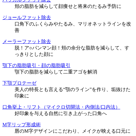
頬の脂肪を減らして顔痩せと将来のたるみ予防に
ジョールファット除去
口角下のふくらみやたるみ、マリオネットラインを改
善
メーラーファット除去
脱！ア○パンマン顔！頬の余分な脂肪を減らして、す
っきりとした顔に
顎下の脂肪吸引・顔の脂肪吸引
顎下の脂肪を減らして二重アゴを解消
下顎プロテーゼ
美人の特長とも言える“顎のライン”を作り、垢抜けた
印象に
口角挙上・リフト（マイクロ切開法・内側法/口内法）
好印象を与える自然に引き上がった口角へ
M字リップ形成術
唇のM字デザインにこだわり、メイクが映える口元に