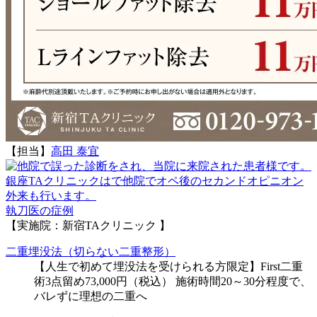
【担当】
高田 泰宜
執刀医の症例
【実施院：新宿TAクリニック 】
二重埋没法（切らない二重整形）
【人生で初めて埋没法を受けられる方限定】First二重
術3点留め73,000円（税込） 施術時間20～30分程度で、
バレずに理想の二重へ