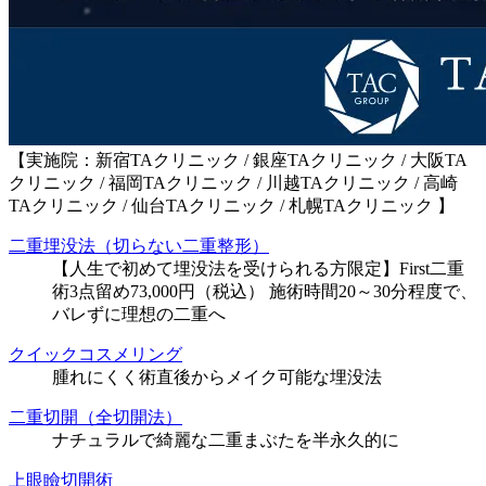
【実施院：新宿TAクリニック / 銀座TAクリニック / 大阪TA
クリニック / 福岡TAクリニック / 川越TAクリニック / 高崎
TAクリニック / 仙台TAクリニック / 札幌TAクリニック 】
二重埋没法（切らない二重整形）
【人生で初めて埋没法を受けられる方限定】First二重
術3点留め73,000円（税込） 施術時間20～30分程度で、
バレずに理想の二重へ
クイックコスメリング
腫れにくく術直後からメイク可能な埋没法
二重切開（全切開法）
ナチュラルで綺麗な二重まぶたを半永久的に
上眼瞼切開術