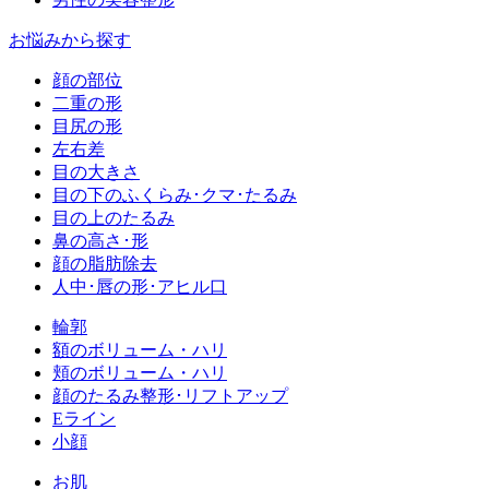
お悩みから探す
顔の部位
二重の形
目尻の形
左右差
目の大きさ
目の下のふくらみ･クマ･たるみ
目の上のたるみ
鼻の高さ･形
顔の脂肪除去
人中･唇の形･アヒル口
輪郭
額のボリューム・ハリ
頬のボリューム・ハリ
顔のたるみ整形･リフトアップ
Eライン
小顔
お肌