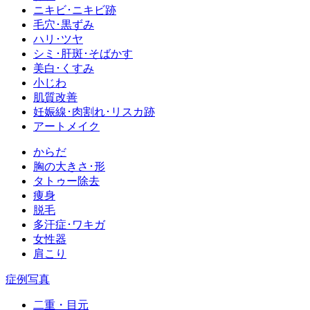
ニキビ･ニキビ跡
毛穴･黒ずみ
ハリ･ツヤ
シミ･肝斑･そばかす
美白･くすみ
小じわ
肌質改善
妊娠線･肉割れ･リスカ跡
アートメイク
からだ
胸の大きさ･形
タトゥー除去
痩身
脱毛
多汗症･ワキガ
女性器
肩こり
症例写真
二重・目元