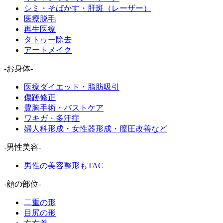
シミ・そばかす・肝斑（レーザー）
医療脱毛
再生医療
タトゥー除去
アートメイク
-お身体-
医療ダイエット・脂肪吸引
傷跡修正
豊胸手術・バストケア
ワキガ・多汗症
婦人科形成・女性器形成・膣圧改善など
-男性美容-
男性の美容整形もTAC
-顔の部位-
二重の形
目尻の形