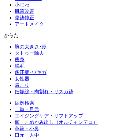
小じわ
肌質改善
傷跡修正
アートメイク
-からだ-
胸の大きさ･形
タトゥー除去
痩身
脱毛
多汗症･ワキガ
女性器
肩こり
妊娠線・肉割れ・リスカ跡
症例検索
二重・目元
エイジングケア・リフトアップ
額・こめかみ出し（オルチャンデコ）
鼻筋・小鼻
口元・人中