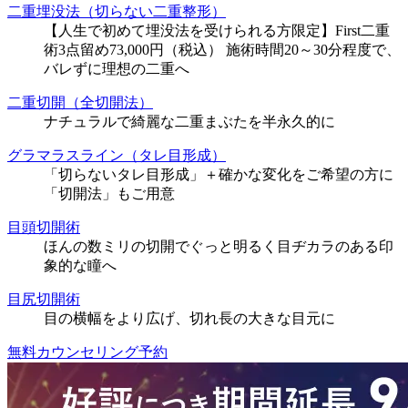
二重埋没法（切らない二重整形）
【人生で初めて埋没法を受けられる方限定】First二重
術3点留め73,000円（税込） 施術時間20～30分程度で、
バレずに理想の二重へ
二重切開（全切開法）
ナチュラルで綺麗な二重まぶたを半永久的に
グラマラスライン（タレ目形成）
「切らないタレ目形成」＋確かな変化をご希望の方に
「切開法」もご用意
目頭切開術
ほんの数ミリの切開でぐっと明るく目ヂカラのある印
象的な瞳へ
目尻切開術
目の横幅をより広げ、切れ長の大きな目元に
無料カウンセリング予約