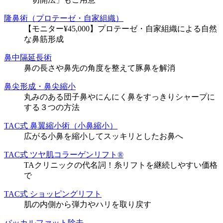
隆鼻術（プロテーゼ・自家組織）
【モニター¥45,000】プロテーゼ・自家組織による自然
な鼻筋形成
鼻中隔延長術
鼻の長さや鼻先の角度を整えて豚鼻を解消
鼻尖形成・鼻尖縮小
丸みのある団子鼻やにんにく鼻をすっきりシャープに
する３つの方法
TAC式 鼻翼縮小術（小鼻縮小）
広がる小鼻を縮小してスッキリとしたお鼻へ
TAC式 ツヤ肌コラーゲンリフト®
TAクリニックの代名詞！糸リフトを継続しやすい価格
で
TAC式 ショッピングリフト
肌の内側から弾力やハリを取り戻す
バッカルファット除去