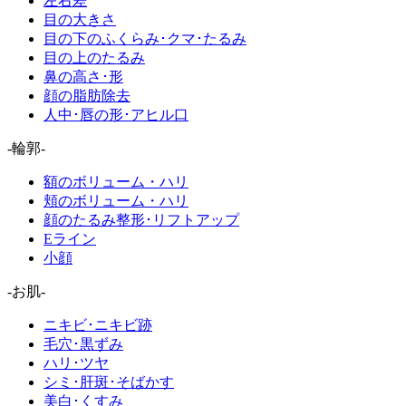
左右差
目の大きさ
目の下のふくらみ･クマ･たるみ
目の上のたるみ
鼻の高さ･形
顔の脂肪除去
人中･唇の形･アヒル口
-輪郭-
額のボリューム・ハリ
頬のボリューム・ハリ
顔のたるみ整形･リフトアップ
Eライン
小顔
-お肌-
ニキビ･ニキビ跡
毛穴･黒ずみ
ハリ･ツヤ
シミ･肝斑･そばかす
美白･くすみ