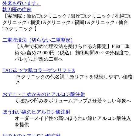
執刀医の症例
【実施院：新宿TAクリニック / 銀座TAクリニック / 札幌TA
クリニック / 横浜TAクリニック / 福岡TAクリニック / 仙台
TAクリニック 】
二重埋没法（切らない二重整形）
【人生で初めて埋没法を受けられる方限定】First二重
術3点留め73,000円（税込） 施術時間20～30分程度で、
バレずに理想の二重へ
TAC式 ツヤ肌コラーゲンリフト®
TAクリニックの代名詞！糸リフトを継続しやすい価格
で
おでこ・こめかみのヒアルロン酸注射
くぼみや凹みをボリュームアップさせ若々しい印象へ
ほうれい線のヒアルロン酸注射
オーダーメイド性の高いほうれい線ヒアルロン酸注入
を提供
目の下のヒアルロン酸注射