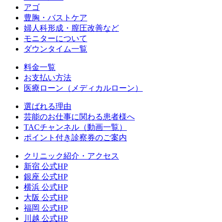
アゴ
豊胸・バストケア
婦人科形成・膣圧改善など
モニターについて
ダウンタイム一覧
料金一覧
お支払い方法
医療ローン（メディカルローン）
選ばれる理由
芸能のお仕事に関わる患者様へ
TACチャンネル（動画一覧）
ポイント付き診察券のご案内
クリニック紹介・アクセス
新宿 公式HP
銀座 公式HP
横浜 公式HP
大阪 公式HP
福岡 公式HP
川越 公式HP