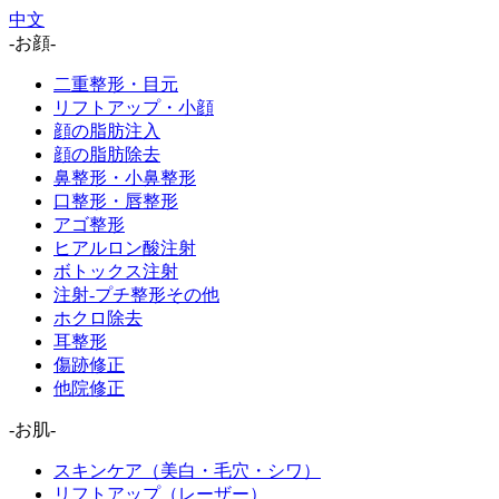
中文
-お顔-
二重整形・目元
リフトアップ・小顔
顔の脂肪注入
顔の脂肪除去
鼻整形・小鼻整形
口整形・唇整形
アゴ整形
ヒアルロン酸注射
ボトックス注射
注射-プチ整形その他
ホクロ除去
耳整形
傷跡修正
他院修正
-お肌-
スキンケア（美白・毛穴・シワ）
リフトアップ（レーザー）