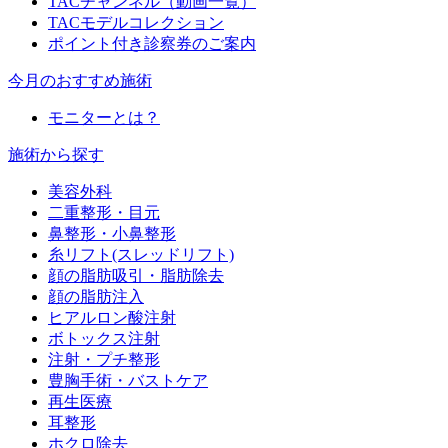
TACチャンネル（動画一覧）
TACモデルコレクション
ポイント付き診察券のご案内
今月のおすすめ施術
モニターとは？
施術から探す
美容外科
二重整形・目元
鼻整形・小鼻整形
糸リフト(スレッドリフト)
顔の脂肪吸引・脂肪除去
顔の脂肪注入
ヒアルロン酸注射
ボトックス注射
注射・プチ整形
豊胸手術・バストケア
再生医療
耳整形
ホクロ除去