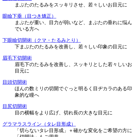
まぶたのたるみをスッキリさせ、若々しいお目元に
眼瞼下垂（目つき矯正）
まぶたが重い、目力が弱いなど、まぶたの垂れに悩ん
でいる方へ
下眼瞼切開術（クマ・たるみとり）
下まぶたのたるみを改善し、若々しい印象の目元に
眉毛下切開術
眉毛下のたるみを改善し、スッキリとした若々しいお
目元に
目頭切開術
ほんの数ミリの切開でぐっと明るく目ヂカラのある印
象的な瞳へ
目尻切開術
目の横幅をより広げ、切れ長の大きな目元に
グラマラスライン（タレ目形成）
「切らないタレ目形成」＋確かな変化をご希望の方に
「切開法」もご用意