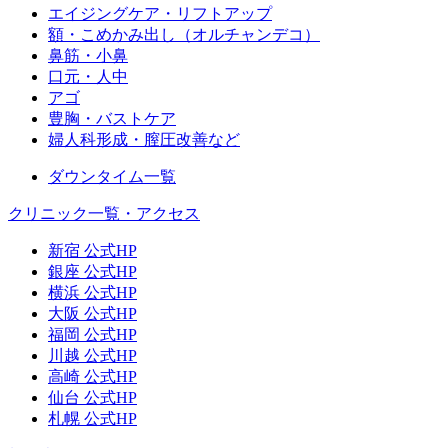
エイジングケア・リフトアップ
額・こめかみ出し（オルチャンデコ）
鼻筋・小鼻
口元・人中
アゴ
豊胸・バストケア
婦人科形成・膣圧改善など
ダウンタイム一覧
クリニック一覧・アクセス
新宿 公式HP
銀座 公式HP
横浜 公式HP
大阪 公式HP
福岡 公式HP
川越 公式HP
高崎 公式HP
仙台 公式HP
札幌 公式HP