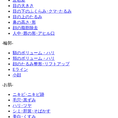
左右差
目の大きさ
目の下のふくらみ･クマ･たるみ
目の上のたるみ
鼻の高さ･形
顔の脂肪除去
人中･唇の形･アヒル口
-輪郭-
額のボリューム・ハリ
頬のボリューム・ハリ
顔のたるみ整形･リフトアップ
Eライン
小顔
-お肌-
ニキビ･ニキビ跡
毛穴･黒ずみ
ハリ･ツヤ
シミ･肝斑･そばかす
美白･くすみ