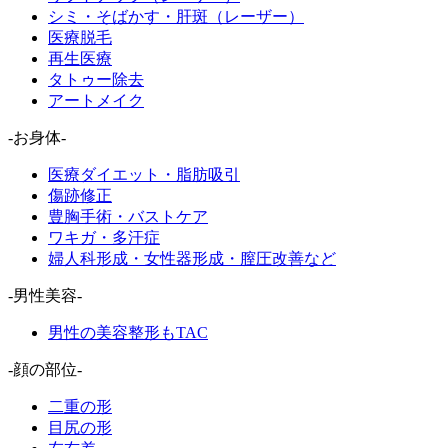
シミ・そばかす・肝斑（レーザー）
医療脱毛
再生医療
タトゥー除去
アートメイク
-お身体-
医療ダイエット・脂肪吸引
傷跡修正
豊胸手術・バストケア
ワキガ・多汗症
婦人科形成・女性器形成・膣圧改善など
-男性美容-
男性の美容整形もTAC
-顔の部位-
二重の形
目尻の形