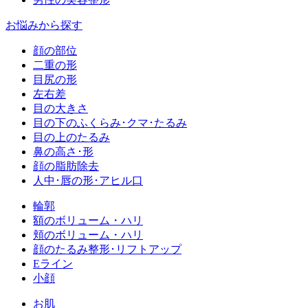
お悩みから探す
顔の部位
二重の形
目尻の形
左右差
目の大きさ
目の下のふくらみ･クマ･たるみ
目の上のたるみ
鼻の高さ･形
顔の脂肪除去
人中･唇の形･アヒル口
輪郭
額のボリューム・ハリ
頬のボリューム・ハリ
顔のたるみ整形･リフトアップ
Eライン
小顔
お肌