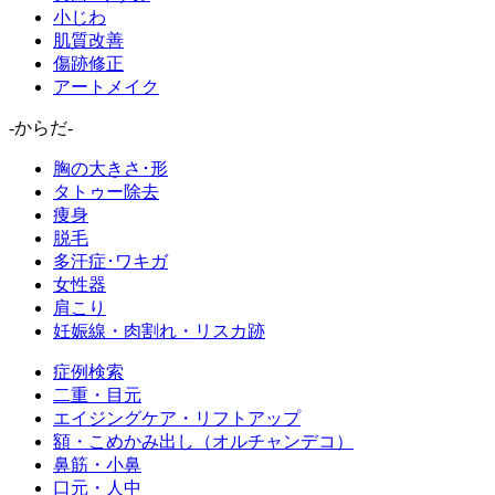
小じわ
肌質改善
傷跡修正
アートメイク
-からだ-
胸の大きさ･形
タトゥー除去
痩身
脱毛
多汗症･ワキガ
女性器
肩こり
妊娠線・肉割れ・リスカ跡
症例検索
二重・目元
エイジングケア・リフトアップ
額・こめかみ出し（オルチャンデコ）
鼻筋・小鼻
口元・人中