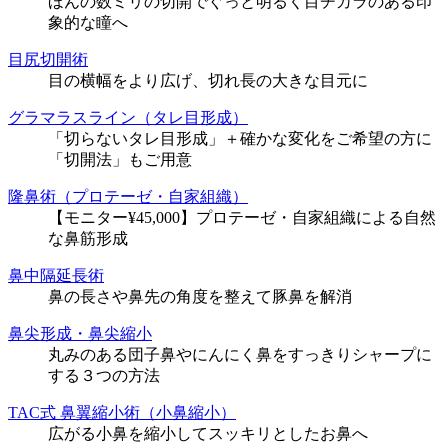
ほんの数ミリの切開でぐっと明るく目ヂカラのある印
象的な瞳へ
目尻切開術
目の横幅をより広げ、切れ長の大きな目元に
グラマラスライン（タレ目形成）
「切らないタレ目形成」＋確かな変化をご希望の方に
「切開法」もご用意
隆鼻術（プロテーゼ・自家組織）
【モニター¥45,000】プロテーゼ・自家組織による自然
な鼻筋形成
鼻中隔延長術
鼻の長さや鼻先の角度を整えて豚鼻を解消
鼻尖形成・鼻尖縮小
丸みのある団子鼻やにんにく鼻をすっきりシャープに
する３つの方法
TAC式 鼻翼縮小術（小鼻縮小）
広がる小鼻を縮小してスッキリとしたお鼻へ