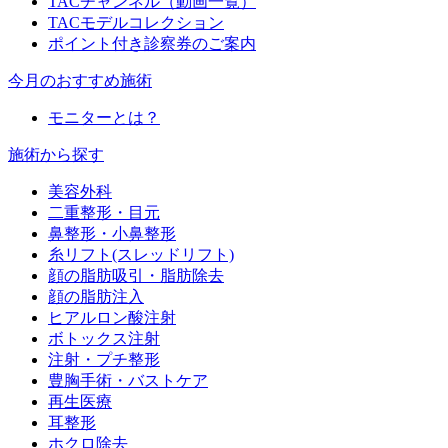
TACチャンネル（動画一覧）
TACモデルコレクション
ポイント付き診察券のご案内
今月のおすすめ施術
モニターとは？
施術から探す
美容外科
二重整形・目元
鼻整形・小鼻整形
糸リフト(スレッドリフト)
顔の脂肪吸引・脂肪除去
顔の脂肪注入
ヒアルロン酸注射
ボトックス注射
注射・プチ整形
豊胸手術・バストケア
再生医療
耳整形
ホクロ除去