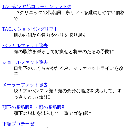
TAC式 ツヤ肌コラーゲンリフト®
TAクリニックの代名詞！糸リフトを継続しやすい価格
で
TAC式 ショッピングリフト
肌の内側から弾力やハリを取り戻す
バッカルファット除去
頬の脂肪を減らして顔痩せと将来のたるみ予防に
ジョールファット除去
口角下のふくらみやたるみ、マリオネットラインを改
善
メーラーファット除去
脱！ア○パンマン顔！頬の余分な脂肪を減らして、す
っきりとした顔に
顎下の脂肪吸引・顔の脂肪吸引
顎下の脂肪を減らして二重アゴを解消
下顎プロテーゼ