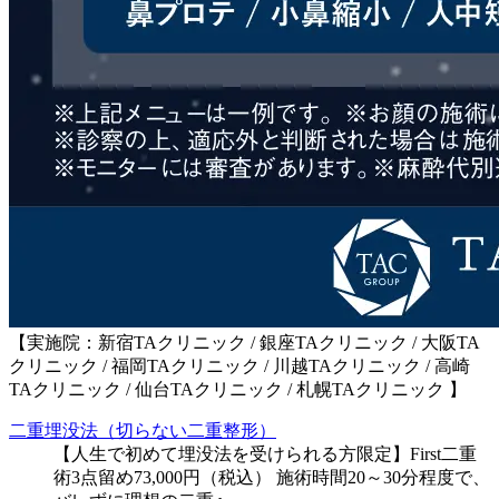
【実施院：新宿TAクリニック / 銀座TAクリニック / 大阪TA
クリニック / 福岡TAクリニック / 川越TAクリニック / 高崎
TAクリニック / 仙台TAクリニック / 札幌TAクリニック 】
二重埋没法（切らない二重整形）
【人生で初めて埋没法を受けられる方限定】First二重
術3点留め73,000円（税込） 施術時間20～30分程度で、