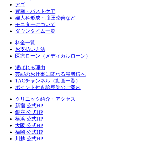
アゴ
豊胸・バストケア
婦人科形成・膣圧改善など
モニターについて
ダウンタイム一覧
料金一覧
お支払い方法
医療ローン（メディカルローン）
選ばれる理由
芸能のお仕事に関わる患者様へ
TACチャンネル（動画一覧）
ポイント付き診察券のご案内
クリニック紹介・アクセス
新宿 公式HP
銀座 公式HP
横浜 公式HP
大阪 公式HP
福岡 公式HP
川越 公式HP