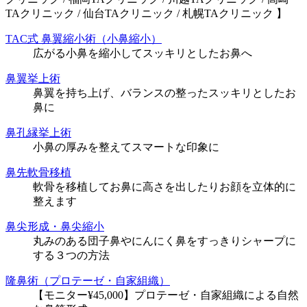
TAクリニック / 仙台TAクリニック / 札幌TAクリニック 】
TAC式 鼻翼縮小術（小鼻縮小）
広がる小鼻を縮小してスッキリとしたお鼻へ
鼻翼挙上術
鼻翼を持ち上げ、バランスの整ったスッキリとしたお
鼻に
鼻孔縁挙上術
小鼻の厚みを整えてスマートな印象に
鼻先軟骨移植
軟骨を移植してお鼻に高さを出したりお顔を立体的に
整えます
鼻尖形成・鼻尖縮小
丸みのある団子鼻やにんにく鼻をすっきりシャープに
する３つの方法
隆鼻術（プロテーゼ・自家組織）
【モニター¥45,000】プロテーゼ・自家組織による自然