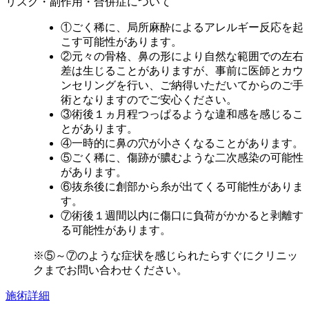
リスク・副作用・合併症について
①ごく稀に、局所麻酔によるアレルギー反応を起
こす可能性があります。
②元々の骨格、鼻の形により自然な範囲での左右
差は生じることがありますが、事前に医師とカウ
ンセリングを行い、ご納得いただいてからのご手
術となりますのでご安心ください。
③術後１ヵ月程つっぱるような違和感を感じるこ
とがあります。
④一時的に鼻の穴が小さくなることがあります。
⑤ごく稀に、傷跡が膿むような二次感染の可能性
があります。
⑥抜糸後に創部から糸が出てくる可能性がありま
す。
⑦術後１週間以内に傷口に負荷がかかると剥離す
る可能性があります。
※⑤～⑦のような症状を感じられたらすぐにクリニッ
クまでお問い合わせください。
施術詳細