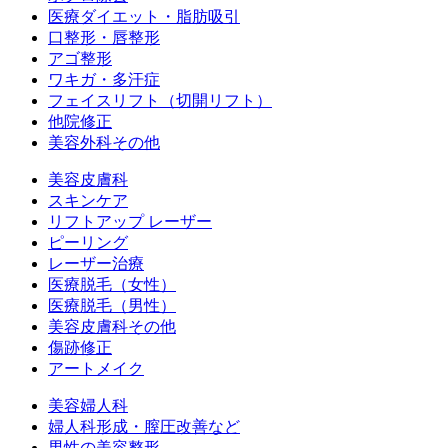
医療ダイエット・脂肪吸引
口整形・唇整形
アゴ整形
ワキガ・多汗症
フェイスリフト（切開リフト）
他院修正
美容外科その他
美容皮膚科
スキンケア
リフトアップ レーザー
ピーリング
レーザー治療
医療脱毛（女性）
医療脱毛（男性）
美容皮膚科その他
傷跡修正
アートメイク
美容婦人科
婦人科形成・膣圧改善など
男性の美容整形