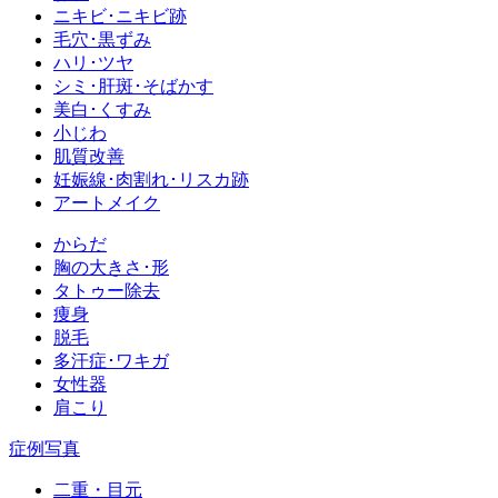
ニキビ･ニキビ跡
毛穴･黒ずみ
ハリ･ツヤ
シミ･肝斑･そばかす
美白･くすみ
小じわ
肌質改善
妊娠線･肉割れ･リスカ跡
アートメイク
からだ
胸の大きさ･形
タトゥー除去
痩身
脱毛
多汗症･ワキガ
女性器
肩こり
症例写真
二重・目元