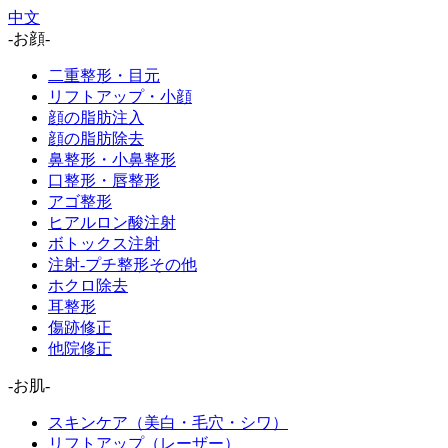
中文
-お顔-
二重整形・目元
リフトアップ・小顔
顔の脂肪注入
顔の脂肪除去
鼻整形・小鼻整形
口整形・唇整形
アゴ整形
ヒアルロン酸注射
ボトックス注射
注射-プチ整形その他
ホクロ除去
耳整形
傷跡修正
他院修正
-お肌-
スキンケア（美白・毛穴・シワ）
リフトアップ（レーザー）