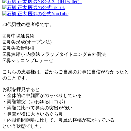
20代男性の患者様です。
☑︎鼻中隔延長術
☑︎鼻尖形成(オープン法)
☑︎鼻尖軟骨移植
︎︎☑︎鼻翼縮小 内側法フラップタイトニング＆外側法
☑︎鼻シリコンプロテーゼ
こちらの患者様は、昔からご自身のお鼻に自信がなかったと
のことです。
お顔を拝見すると
・全体的に中顔面がのっぺりしている
・両顎前突（いわゆる口ゴボ）
・両顎に比べて鼻尖の突出が低い
・鼻翼が横に大きいあぐら鼻
・内眼角間距離に比して、鼻翼の横幅が広がっている
という状態でした。