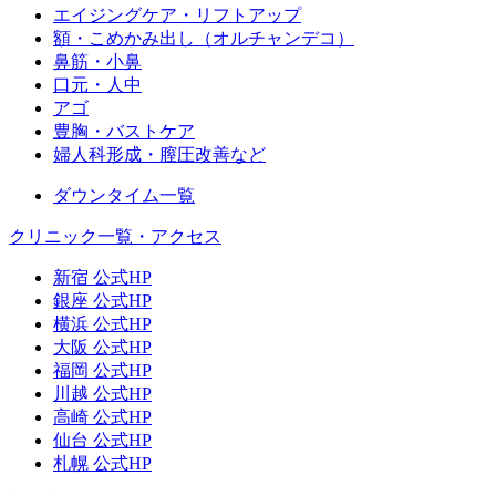
エイジングケア・リフトアップ
額・こめかみ出し（オルチャンデコ）
鼻筋・小鼻
口元・人中
アゴ
豊胸・バストケア
婦人科形成・膣圧改善など
ダウンタイム一覧
クリニック一覧・アクセス
新宿 公式HP
銀座 公式HP
横浜 公式HP
大阪 公式HP
福岡 公式HP
川越 公式HP
高崎 公式HP
仙台 公式HP
札幌 公式HP