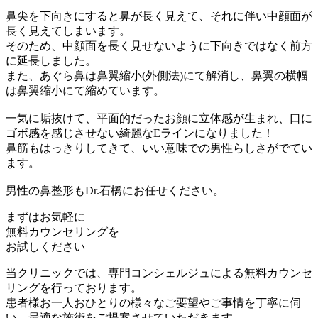
鼻尖を下向きにすると鼻が長く見えて、それに伴い中顔面が
長く見えてしまいます。
そのため、中顔面を長く見せないように下向きではなく前方
に延長しました。
また、あぐら鼻は鼻翼縮小(外側法)にて解消し、鼻翼の横幅
は鼻翼縮小にて縮めています。
一気に垢抜けて、平面的だったお顔に立体感が生まれ、口に
ゴボ感を感じさせない綺麗なEラインになりました！
鼻筋もはっきりしてきて、いい意味での男性らしさがでてい
ます。
男性の鼻整形もDr.石橋にお任せください。
まずはお気軽に
無料カウンセリング
を
お試しください
当クリニックでは、専門コンシェルジュによる無料カウンセ
リングを行っております。
患者様お一人おひとりの様々なご要望やご事情を丁寧に伺
い、最適な施術をご提案させていただきます。