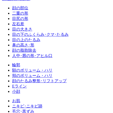
顔の部位
二重の形
目尻の形
左右差
目の大きさ
目の下のふくらみ･クマ･たるみ
目の上のたるみ
鼻の高さ･形
顔の脂肪除去
人中･唇の形･アヒル口
輪郭
額のボリューム・ハリ
頬のボリューム・ハリ
顔のたるみ整形･リフトアップ
Eライン
小顔
お肌
ニキビ･ニキビ跡
毛穴･黒ずみ