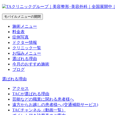
モバイルメニューの開閉
施術メニュー
料金表
症例写真
ドクター情報
クリニック一覧
お悩みメニュー
選ばれる理由
今月のおすすめ施術
ブログ
選ばれる理由
アクセス
TACが選ばれる理由
芸能などの職業に関わる患者様へ
遠方からお越しの患者様へ (交通補助サービス)
TACチャンネル（動画一覧）