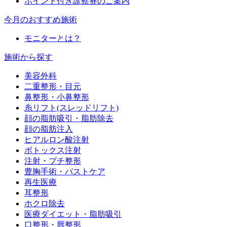
ポイント付き診察券のご案内
今月のおすすめ施術
モニターとは？
施術から探す
美容外科
二重整形・目元
鼻整形・小鼻整形
糸リフト(スレッドリフト)
顔の脂肪吸引・脂肪除去
顔の脂肪注入
ヒアルロン酸注射
ボトックス注射
注射・プチ整形
豊胸手術・バストケア
再生医療
耳整形
ホクロ除去
医療ダイエット・脂肪吸引
口整形・唇整形