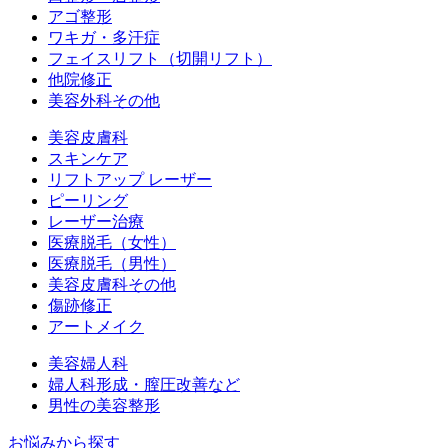
アゴ整形
ワキガ・多汗症
フェイスリフト（切開リフト）
他院修正
美容外科その他
美容皮膚科
スキンケア
リフトアップ レーザー
ピーリング
レーザー治療
医療脱毛（女性）
医療脱毛（男性）
美容皮膚科その他
傷跡修正
アートメイク
美容婦人科
婦人科形成・膣圧改善など
男性の美容整形
お悩みから探す