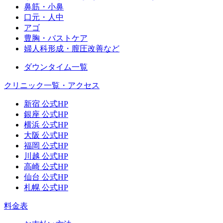
鼻筋・小鼻
口元・人中
アゴ
豊胸・バストケア
婦人科形成・膣圧改善など
ダウンタイム一覧
クリニック一覧・アクセス
新宿 公式HP
銀座 公式HP
横浜 公式HP
大阪 公式HP
福岡 公式HP
川越 公式HP
高崎 公式HP
仙台 公式HP
札幌 公式HP
料金表