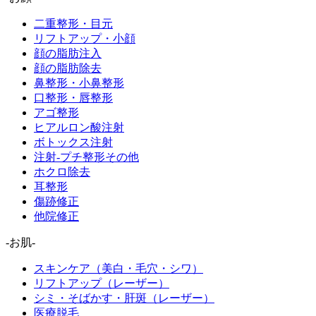
二重整形・目元
リフトアップ・小顔
顔の脂肪注入
顔の脂肪除去
鼻整形・小鼻整形
口整形・唇整形
アゴ整形
ヒアルロン酸注射
ボトックス注射
注射-プチ整形その他
ホクロ除去
耳整形
傷跡修正
他院修正
-お肌-
スキンケア（美白・毛穴・シワ）
リフトアップ（レーザー）
シミ・そばかす・肝斑（レーザー）
医療脱毛