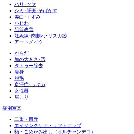
ハリ･ツヤ
シミ･肝斑･そばかす
美白･くすみ
小じわ
肌質改善
妊娠線･肉割れ･リスカ跡
アートメイク
からだ
胸の大きさ･形
タトゥー除去
痩身
脱毛
多汗症･ワキガ
女性器
肩こり
症例写真
二重・目元
エイジングケア・リフトアップ
額・こめかみ出し（オルチャンデコ）