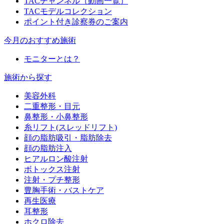
TACチャンネル（動画一覧）
TACモデルコレクション
ポイント付き診察券のご案内
今月のおすすめ施術
モニターとは？
施術から探す
美容外科
二重整形・目元
鼻整形・小鼻整形
糸リフト(スレッドリフト)
顔の脂肪吸引・脂肪除去
顔の脂肪注入
ヒアルロン酸注射
ボトックス注射
注射・プチ整形
豊胸手術・バストケア
再生医療
耳整形
ホクロ除去