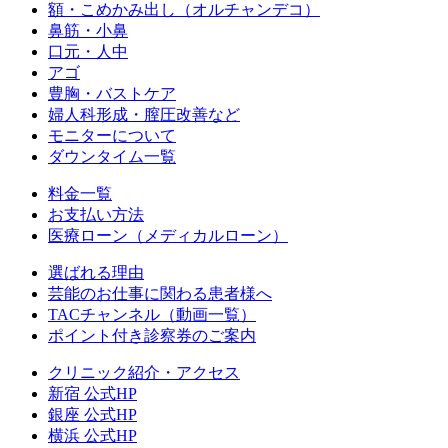
額・こめかみ出し（オルチャンデコ）
鼻筋・小鼻
口元・人中
アゴ
豊胸・バストケア
婦人科形成・膣圧改善など
モニターについて
ダウンタイム一覧
料金一覧
お支払い方法
医療ローン（メディカルローン）
選ばれる理由
芸能のお仕事に関わる患者様へ
TACチャンネル（動画一覧）
ポイント付き診察券のご案内
クリニック紹介・アクセス
新宿 公式HP
銀座 公式HP
横浜 公式HP