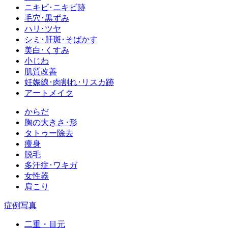
ニキビ･ニキビ跡
毛穴･黒ずみ
ハリ･ツヤ
シミ･肝斑･そばかす
美白･くすみ
小じわ
肌質改善
妊娠線･肉割れ･リスカ跡
アートメイク
からだ
胸の大きさ･形
タトゥー除去
痩身
脱毛
多汗症･ワキガ
女性器
肩こり
症例写真
二重・目元