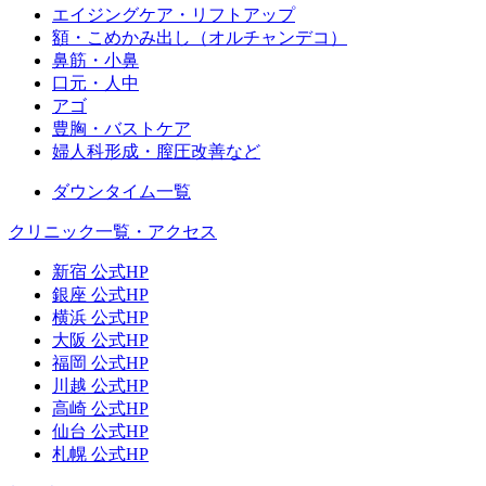
エイジングケア・リフトアップ
額・こめかみ出し（オルチャンデコ）
鼻筋・小鼻
口元・人中
アゴ
豊胸・バストケア
婦人科形成・膣圧改善など
ダウンタイム一覧
クリニック一覧・アクセス
新宿 公式HP
銀座 公式HP
横浜 公式HP
大阪 公式HP
福岡 公式HP
川越 公式HP
高崎 公式HP
仙台 公式HP
札幌 公式HP