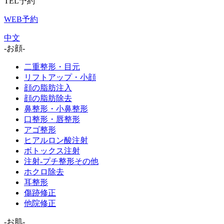
TEL予約
WEB予約
中文
-お顔-
二重整形・目元
リフトアップ・小顔
顔の脂肪注入
顔の脂肪除去
鼻整形・小鼻整形
口整形・唇整形
アゴ整形
ヒアルロン酸注射
ボトックス注射
注射-プチ整形その他
ホクロ除去
耳整形
傷跡修正
他院修正
-お肌-