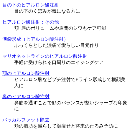
目の下のヒアルロン酸注射
目の下のくぼみが気になる方に
ヒアルロン酸注射：その他
頬･唇のボリュームや眉間のシワもケア可能
涙袋形成（ヒアルロン酸注射）
ふっくらとした涙袋で愛らしい目元作り
マリオネットラインのヒアルロン酸注射
手軽に受けられる口周りのエイジングケア
顎のヒアルロン酸注射
ヒアルロン酸などプチ注射でEライン形成して横顔美
人に
鼻のヒアルロン酸注射
鼻筋を通すことで顔のバランスが整いシャープな印象
に
バッカルファット除去
頬の脂肪を減らして顔痩せと将来のたるみ予防に