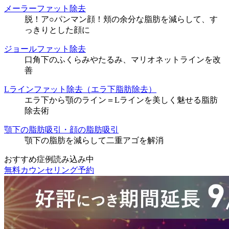
メーラーファット除去
脱！ア○パンマン顔！頬の余分な脂肪を減らして、す
っきりとした顔に
ジョールファット除去
口角下のふくらみやたるみ、マリオネットラインを改
善
Lラインファット除去（エラ下脂肪除去）
エラ下から顎のライン＝Lラインを美しく魅せる脂肪
除去術
顎下の脂肪吸引・顔の脂肪吸引
顎下の脂肪を減らして二重アゴを解消
おすすめ症例読み込み中
無料カウンセリング予約