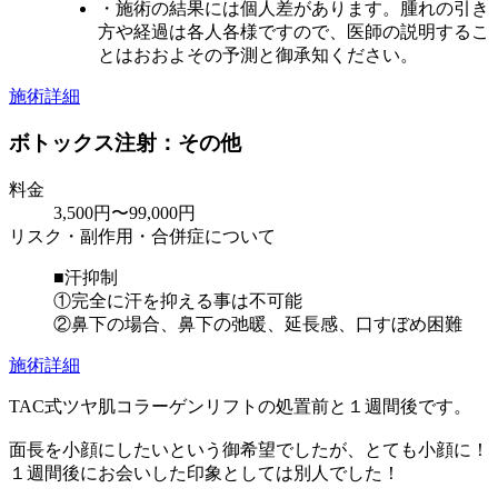
・施術の結果には個人差があります。腫れの引き
方や経過は各人各様ですので、医師の説明するこ
とはおおよその予測と御承知ください。
施術詳細
ボトックス注射：その他
料金
3,500円〜99,000円
リスク・副作用・合併症について
■汗抑制
①完全に汗を抑える事は不可能
②鼻下の場合、鼻下の弛暖、延長感、口すぼめ困難
施術詳細
TAC式ツヤ肌コラーゲンリフトの処置前と１週間後です。
面長を小顔にしたいという御希望でしたが、とても小顔に！
１週間後にお会いした印象としては別人でした！