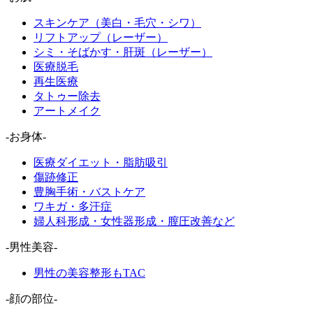
スキンケア（美白・毛穴・シワ）
リフトアップ（レーザー）
シミ・そばかす・肝斑（レーザー）
医療脱毛
再生医療
タトゥー除去
アートメイク
-お身体-
医療ダイエット・脂肪吸引
傷跡修正
豊胸手術・バストケア
ワキガ・多汗症
婦人科形成・女性器形成・膣圧改善など
-男性美容-
男性の美容整形もTAC
-顔の部位-