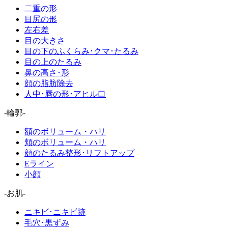
二重の形
目尻の形
左右差
目の大きさ
目の下のふくらみ･クマ･たるみ
目の上のたるみ
鼻の高さ･形
顔の脂肪除去
人中･唇の形･アヒル口
-輪郭-
額のボリューム・ハリ
頬のボリューム・ハリ
顔のたるみ整形･リフトアップ
Eライン
小顔
-お肌-
ニキビ･ニキビ跡
毛穴･黒ずみ