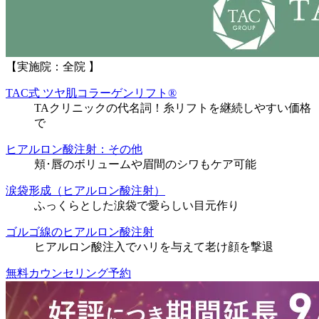
【実施院：全院 】
TAC式 ツヤ肌コラーゲンリフト®
TAクリニックの代名詞！糸リフトを継続しやすい価格
で
ヒアルロン酸注射：その他
頬･唇のボリュームや眉間のシワもケア可能
涙袋形成（ヒアルロン酸注射）
ふっくらとした涙袋で愛らしい目元作り
ゴルゴ線のヒアルロン酸注射
ヒアルロン酸注入でハリを与えて老け顔を撃退
無料カウンセリング予約