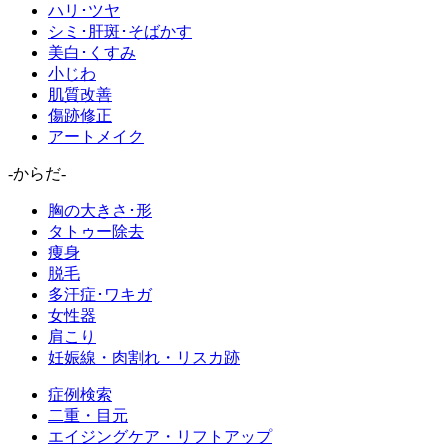
ハリ･ツヤ
シミ･肝斑･そばかす
美白･くすみ
小じわ
肌質改善
傷跡修正
アートメイク
-からだ-
胸の大きさ･形
タトゥー除去
痩身
脱毛
多汗症･ワキガ
女性器
肩こり
妊娠線・肉割れ・リスカ跡
症例検索
二重・目元
エイジングケア・リフトアップ