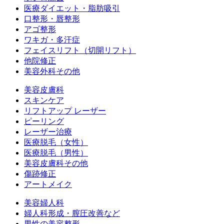
医療ダイエット・脂肪吸引
口整形・唇整形
アゴ整形
ワキガ・多汗症
フェイスリフト（切開リフト）
他院修正
美容外科その他
美容皮膚科
スキンケア
リフトアップ レーザー
ピーリング
レーザー治療
医療脱毛（女性）
医療脱毛（男性）
美容皮膚科その他
傷跡修正
アートメイク
美容婦人科
婦人科形成・膣圧改善など
男性の美容整形