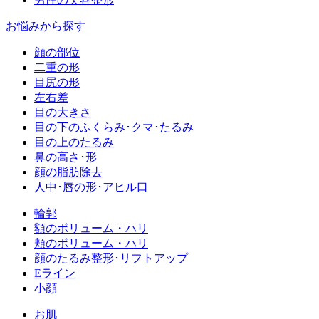
お悩みから探す
顔の部位
二重の形
目尻の形
左右差
目の大きさ
目の下のふくらみ･クマ･たるみ
目の上のたるみ
鼻の高さ･形
顔の脂肪除去
人中･唇の形･アヒル口
輪郭
額のボリューム・ハリ
頬のボリューム・ハリ
顔のたるみ整形･リフトアップ
Eライン
小顔
お肌