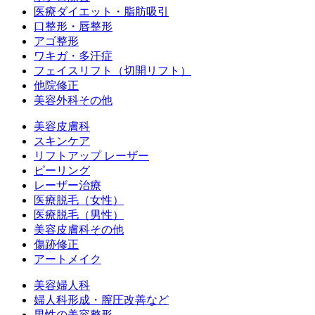
医療ダイエット・脂肪吸引
口整形・唇整形
アゴ整形
ワキガ・多汗症
フェイスリフト（切開リフト）
他院修正
美容外科その他
美容皮膚科
スキンケア
リフトアップ レーザー
ピーリング
レーザー治療
医療脱毛（女性）
医療脱毛（男性）
美容皮膚科その他
傷跡修正
アートメイク
美容婦人科
婦人科形成・膣圧改善など
男性の美容整形