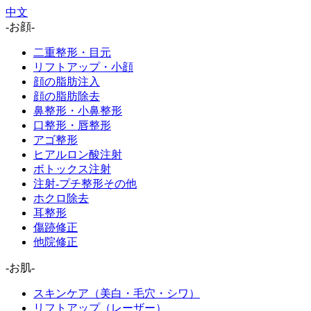
中文
-お顔-
二重整形・目元
リフトアップ・小顔
顔の脂肪注入
顔の脂肪除去
鼻整形・小鼻整形
口整形・唇整形
アゴ整形
ヒアルロン酸注射
ボトックス注射
注射-プチ整形その他
ホクロ除去
耳整形
傷跡修正
他院修正
-お肌-
スキンケア（美白・毛穴・シワ）
リフトアップ（レーザー）