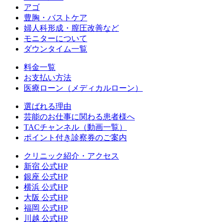
アゴ
豊胸・バストケア
婦人科形成・膣圧改善など
モニターについて
ダウンタイム一覧
料金一覧
お支払い方法
医療ローン（メディカルローン）
選ばれる理由
芸能のお仕事に関わる患者様へ
TACチャンネル（動画一覧）
ポイント付き診察券のご案内
クリニック紹介・アクセス
新宿 公式HP
銀座 公式HP
横浜 公式HP
大阪 公式HP
福岡 公式HP
川越 公式HP