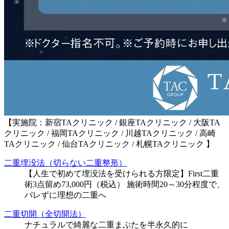
【実施院：新宿TAクリニック / 銀座TAクリニック / 大阪TA
クリニック / 福岡TAクリニック / 川越TAクリニック / 高崎
TAクリニック / 仙台TAクリニック / 札幌TAクリニック 】
二重埋没法（切らない二重整形）
【人生で初めて埋没法を受けられる方限定】First二重
術3点留め73,000円（税込） 施術時間20～30分程度で、
バレずに理想の二重へ
二重切開（全切開法）
ナチュラルで綺麗な二重まぶたを半永久的に