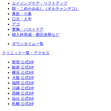
エイジングケア・リフトアップ
額・こめかみ出し（オルチャンデコ）
鼻筋・小鼻
口元・人中
アゴ
豊胸・バストケア
婦人科形成・膣圧改善など
ダウンタイム一覧
クリニック一覧・アクセス
新宿 公式HP
銀座 公式HP
横浜 公式HP
大阪 公式HP
福岡 公式HP
川越 公式HP
高崎 公式HP
仙台 公式HP
札幌 公式HP