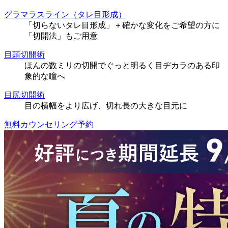
グラマラスライン（タレ目形成）
「切らないタレ目形成」＋確かな変化をご希望の方に
「切開法」もご用意
目頭切開術
ほんの数ミリの切開でぐっと明るく目ヂカラのある印
象的な瞳へ
目尻切開術
目の横幅をより広げ、切れ長の大きな目元に
無料カウンセリング予約