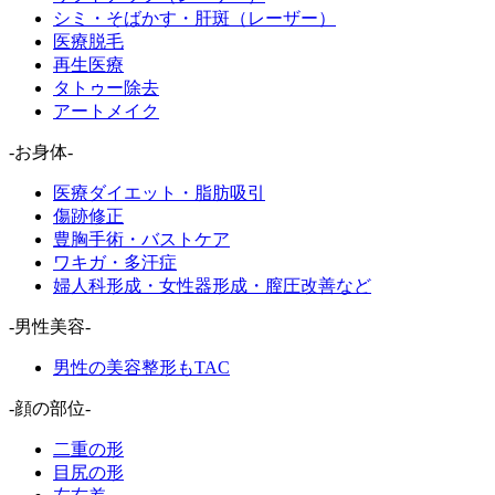
シミ・そばかす・肝斑（レーザー）
医療脱毛
再生医療
タトゥー除去
アートメイク
-お身体-
医療ダイエット・脂肪吸引
傷跡修正
豊胸手術・バストケア
ワキガ・多汗症
婦人科形成・女性器形成・膣圧改善など
-男性美容-
男性の美容整形もTAC
-顔の部位-
二重の形
目尻の形