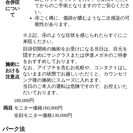
合併症
てからのご手術となりますのでご安心くださ
につい
い。
て
④ごく稀に、傷跡が膿むような二次感染の可
能性があります。
※上記、④のような症状を感じられたらすぐにご
来院ください。
目頭切開術の施術をお受けになる当日は、目元を
隠すためにサングラスまたは伊達メガネのご持参
をおすすめしております。
施術に
なお、アイプチを含むお化粧や、コンタクトはし
おける
ないままの状態でお越しいただくと、カウンセリ
注意点
ング後の施術にスムーズに入れます。
当日のご本人の運転は危険ですので、お控えいた
だいております。
180,000円
両目
モニター価格
160,000円
全顔モニター価格
130,000円
パーク法