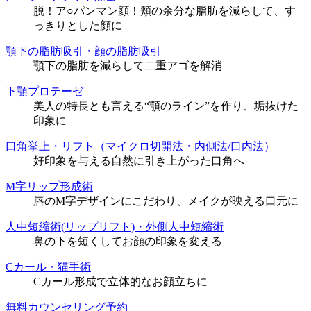
脱！ア○パンマン顔！頬の余分な脂肪を減らして、す
っきりとした顔に
顎下の脂肪吸引・顔の脂肪吸引
顎下の脂肪を減らして二重アゴを解消
下顎プロテーゼ
美人の特長とも言える“顎のライン”を作り、垢抜けた
印象に
口角挙上・リフト（マイクロ切開法・内側法/口内法）
好印象を与える自然に引き上がった口角へ
M字リップ形成術
唇のM字デザインにこだわり、メイクが映える口元に
人中短縮術(リップリフト)・外側人中短縮術
鼻の下を短くしてお顔の印象を変える
Cカール・猫手術
Cカール形成で立体的なお顔立ちに
無料カウンセリング予約