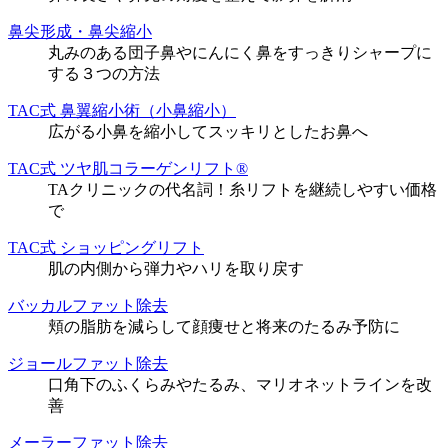
鼻尖形成・鼻尖縮小
丸みのある団子鼻やにんにく鼻をすっきりシャープに
する３つの方法
TAC式 鼻翼縮小術（小鼻縮小）
広がる小鼻を縮小してスッキリとしたお鼻へ
TAC式 ツヤ肌コラーゲンリフト®
TAクリニックの代名詞！糸リフトを継続しやすい価格
で
TAC式 ショッピングリフト
肌の内側から弾力やハリを取り戻す
バッカルファット除去
頬の脂肪を減らして顔痩せと将来のたるみ予防に
ジョールファット除去
口角下のふくらみやたるみ、マリオネットラインを改
善
メーラーファット除去