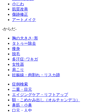
小じわ
肌質改善
傷跡修正
アートメイク
-からだ-
胸の大きさ･形
タトゥー除去
痩身
脱毛
多汗症･ワキガ
女性器
肩こり
妊娠線・肉割れ・リスカ跡
症例検索
二重・目元
エイジングケア・リフトアップ
額・こめかみ出し（オルチャンデコ）
鼻筋・小鼻
口元・人中