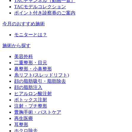
TACチャンネル（動画一覧）
TACモデルコレクション
ポイント付き診察券のご案内
今月のおすすめ施術
モニターとは？
施術から探す
美容外科
二重整形・目元
鼻整形・小鼻整形
糸リフト(スレッドリフト)
顔の脂肪吸引・脂肪除去
顔の脂肪注入
ヒアルロン酸注射
ボトックス注射
注射・プチ整形
豊胸手術・バストケア
再生医療
耳整形
ホクロ除去