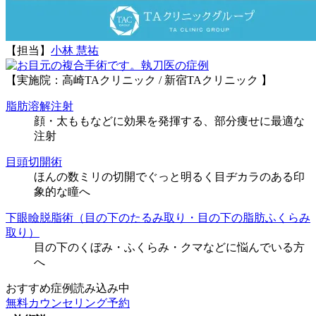
【担当】
小林 慧祐
執刀医の症例
【実施院：高崎TAクリニック / 新宿TAクリニック 】
脂肪溶解注射
顔・太ももなどに効果を発揮する、部分痩せに最適な
注射
目頭切開術
ほんの数ミリの切開でぐっと明るく目ヂカラのある印
象的な瞳へ
下眼瞼脱脂術（目の下のたるみ取り・目の下の脂肪ふくらみ
取り）
目の下のくぼみ・ふくらみ・クマなどに悩んでいる方
へ
おすすめ症例読み込み中
無料カウンセリング予約