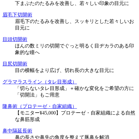
下まぶたのたるみを改善し、若々しい印象の目元に
眉毛下切開術
眉毛下のたるみを改善し、スッキリとした若々しいお
目元に
目頭切開術
ほんの数ミリの切開でぐっと明るく目ヂカラのある印
象的な瞳へ
目尻切開術
目の横幅をより広げ、切れ長の大きな目元に
グラマラスライン（タレ目形成）
「切らないタレ目形成」＋確かな変化をご希望の方に
「切開法」もご用意
隆鼻術（プロテーゼ・自家組織）
【モニター¥45,000】プロテーゼ・自家組織による自然
な鼻筋形成
鼻中隔延長術
鼻の長さや鼻先の角度を整えて豚鼻を解消