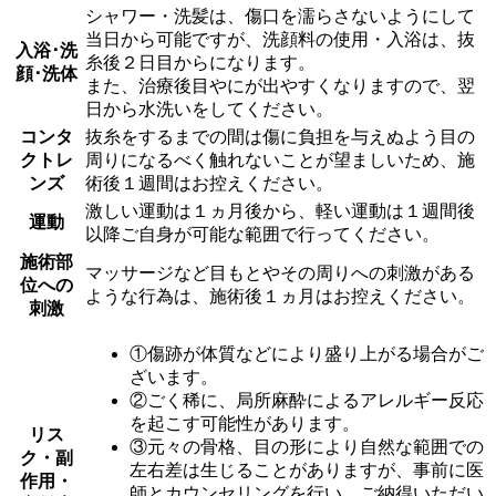
シャワー・洗髪は、傷口を濡らさないようにして
当日から可能ですが、洗顔料の使用・入浴は、抜
入浴･洗
糸後２日目からになります。
顔･洗体
また、治療後目やにが出やすくなりますので、翌
日から水洗いをしてください。
コンタ
抜糸をするまでの間は傷に負担を与えぬよう目の
クトレ
周りになるべく触れないことが望ましいため、施
ンズ
術後１週間はお控えください。
激しい運動は１ヵ月後から、軽い運動は１週間後
運動
以降ご自身が可能な範囲で行ってください。
施術部
マッサージなど目もとやその周りへの刺激がある
位への
ような行為は、施術後１ヵ月はお控えください。
刺激
①傷跡が体質などにより盛り上がる場合がご
ざいます。
②ごく稀に、局所麻酔によるアレルギー反応
を起こす可能性があります。
リス
③元々の骨格、目の形により自然な範囲での
ク・副
左右差は生じることがありますが、事前に医
作用・
師とカウンセリングを行い、ご納得いただい