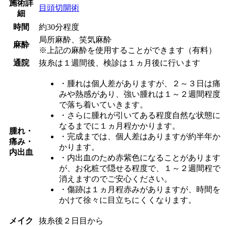
施術詳
目頭切開術
細
時間
約30分程度
局所麻酔、笑気麻酔
麻酔
※上記の麻酔を使用することができます（有料）
通院
抜糸は１週間後、検診は１ヵ月後に行います
・腫れは個人差がありますが、２～３日は痛
みや熱感があり、強い腫れは１～２週間程度
で落ち着いていきます。
・さらに腫れが引いてある程度自然な状態に
なるまでに１ヵ月程かかります。
腫れ・
・完成までは、個人差はありますが約半年か
痛み・
かります。
内出血
・内出血のため赤紫色になることがあります
が、お化粧で隠せる程度で、１～２週間程で
消えますのでご安心ください。
・傷跡は１ヵ月程赤みがありますが、時間を
かけて徐々に目立ちにくくなります。
メイク
抜糸後２日目から