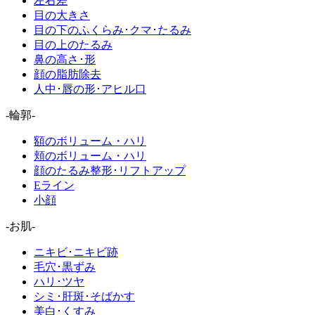
左右差
目の大きさ
目の下のふくらみ･クマ･たるみ
目の上のたるみ
鼻の高さ･形
顔の脂肪除去
人中･唇の形･アヒル口
-輪郭-
額のボリューム・ハリ
頬のボリューム・ハリ
顔のたるみ整形･リフトアップ
Eライン
小顔
-お肌-
ニキビ･ニキビ跡
毛穴･黒ずみ
ハリ･ツヤ
シミ･肝斑･そばかす
美白･くすみ