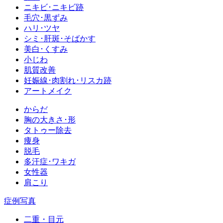
ニキビ･ニキビ跡
毛穴･黒ずみ
ハリ･ツヤ
シミ･肝斑･そばかす
美白･くすみ
小じわ
肌質改善
妊娠線･肉割れ･リスカ跡
アートメイク
からだ
胸の大きさ･形
タトゥー除去
痩身
脱毛
多汗症･ワキガ
女性器
肩こり
症例写真
二重・目元