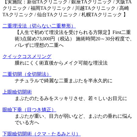
【実施院：新宿TAクリニック / 銀座TAクリニック / 大阪TA
クリニック / 福岡TAクリニック / 川越TAクリニック / 高崎
TAクリニック / 仙台TAクリニック / 札幌TAクリニック 】
二重埋没法（切らない二重整形）
【人生で初めて埋没法を受けられる方限定】First二重
術3点留め73,000円（税込） 施術時間20～30分程度で、
バレずに理想の二重へ
クイックコスメリング
腫れにくく術直後からメイク可能な埋没法
二重切開（全切開法）
ナチュラルで綺麗な二重まぶたを半永久的に
上眼瞼切開術
まぶたのたるみをスッキリさせ、若々しいお目元に
眼瞼下垂（目つき矯正）
まぶたが重い、目力が弱いなど、まぶたの垂れに悩ん
でいる方へ
下眼瞼切開術（クマ・たるみとり）