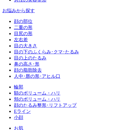
お悩みから探す
顔の部位
二重の形
目尻の形
左右差
目の大きさ
目の下のふくらみ･クマ･たるみ
目の上のたるみ
鼻の高さ･形
顔の脂肪除去
人中･唇の形･アヒル口
輪郭
額のボリューム・ハリ
頬のボリューム・ハリ
顔のたるみ整形･リフトアップ
Eライン
小顔
お肌