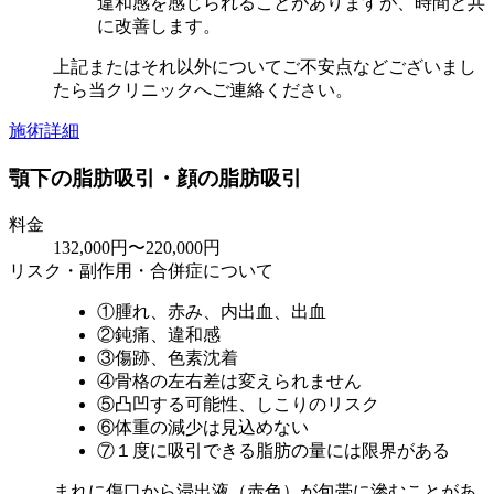
違和感を感じられることがありますが、時間と共
に改善します。
上記またはそれ以外についてご不安点などございまし
たら当クリニックへご連絡ください。
施術詳細
顎下の脂肪吸引・顔の脂肪吸引
料金
132,000円〜220,000円
リスク・副作用・合併症について
①腫れ、赤み、内出血、出血
②鈍痛、違和感
③傷跡、色素沈着
④骨格の左右差は変えられません
⑤凸凹する可能性、しこりのリスク
⑥体重の減少は見込めない
⑦１度に吸引できる脂肪の量には限界がある
まれに傷口から浸出液（赤色）が包帯に滲むことがあ