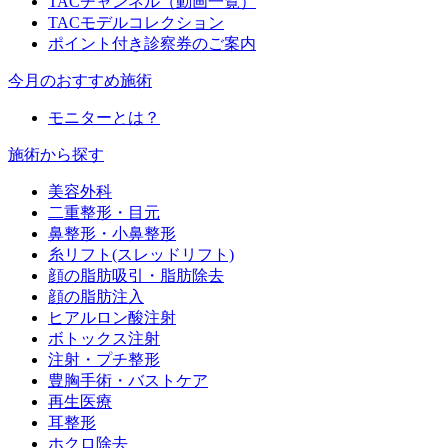
TACチャンネル（動画一覧）
TACモデルコレクション
ポイント付き診察券のご案内
今月のおすすめ施術
モニターとは？
施術から探す
美容外科
二重整形・目元
鼻整形・小鼻整形
糸リフト(スレッドリフト)
顔の脂肪吸引・脂肪除去
顔の脂肪注入
ヒアルロン酸注射
ボトックス注射
注射・プチ整形
豊胸手術・バストケア
再生医療
耳整形
ホクロ除去