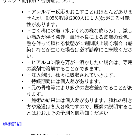
リスク・副作用・合併症について
・アレルギー反応をおこすことはほとんどありま
せんが、0.05％程度(2000人に１人)は起こる可能
性があります。
・ごく稀に水疱（水ぶくれの様な膨らみ）、激し
い痛みが伴う発赤、血行不良による皮膚の変色、
熱を伴って腫れる状態が１週間以上続く場合（感
染）などが生じた場合は必ず診察にご来院くださ
い。
・ヒアルロン酸を万が一溶かしたい場合は、専用
の薬剤で溶解することができます。
・注入剤は、徐々に吸収されていきます。
・持続期間には個人差があります。
・元の骨格等により多少の左右差がでることがあ
ります。
・施術の結果には個人差があります。腫れの引き
方や経過は各人各様ですので、医師の説明するこ
とはおおよその予測と御承知ください。
施術詳細