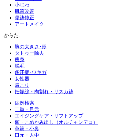
小じわ
肌質改善
傷跡修正
アートメイク
-からだ-
胸の大きさ･形
タトゥー除去
痩身
脱毛
多汗症･ワキガ
女性器
肩こり
妊娠線・肉割れ・リスカ跡
症例検索
二重・目元
エイジングケア・リフトアップ
額・こめかみ出し（オルチャンデコ）
鼻筋・小鼻
口元・人中