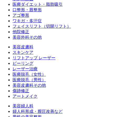
医療ダイエット・脂肪吸引
口整形・唇整形
アゴ整形
ワキガ・多汗症
フェイスリフト（切開リフト）
他院修正
美容外科その他
美容皮膚科
スキンケア
リフトアップ レーザー
ピーリング
レーザー治療
医療脱毛（女性）
医療脱毛（男性）
美容皮膚科その他
傷跡修正
アートメイク
美容婦人科
婦人科形成・膣圧改善など
男性の美容整形