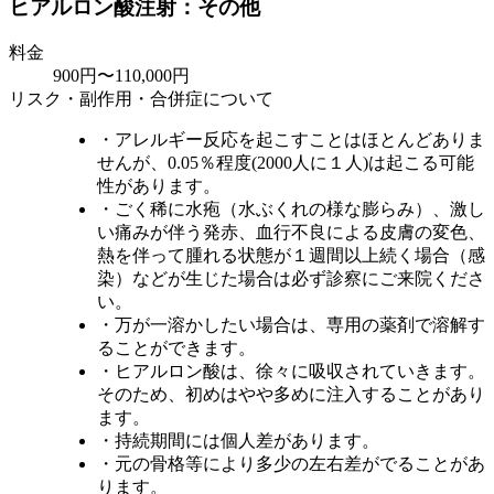
ヒアルロン酸注射：その他
料金
900円〜110,000円
リスク・副作用・合併症について
・アレルギー反応を起こすことはほとんどありま
せんが、0.05％程度(2000人に１人)は起こる可能
性があります。
・ごく稀に水疱（水ぶくれの様な膨らみ）、激し
い痛みが伴う発赤、血行不良による皮膚の変色、
熱を伴って腫れる状態が１週間以上続く場合（感
染）などが生じた場合は必ず診察にご来院くださ
い。
・万が一溶かしたい場合は、専用の薬剤で溶解す
ることができます。
・ヒアルロン酸は、徐々に吸収されていきます。
そのため、初めはやや多めに注入することがあり
ます。
・持続期間には個人差があります。
・元の骨格等により多少の左右差がでることがあ
ります。