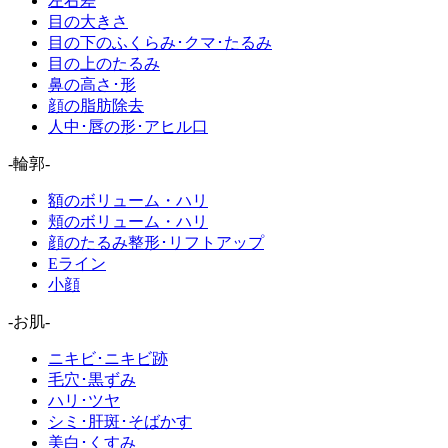
左右差
目の大きさ
目の下のふくらみ･クマ･たるみ
目の上のたるみ
鼻の高さ･形
顔の脂肪除去
人中･唇の形･アヒル口
-輪郭-
額のボリューム・ハリ
頬のボリューム・ハリ
顔のたるみ整形･リフトアップ
Eライン
小顔
-お肌-
ニキビ･ニキビ跡
毛穴･黒ずみ
ハリ･ツヤ
シミ･肝斑･そばかす
美白･くすみ