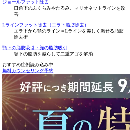
ジョールファット除去
口角下のふくらみやたるみ、マリオネットラインを改
善
Lラインファット除去（エラ下脂肪除去）
エラ下から顎のライン＝Lラインを美しく魅せる脂肪
除去術
顎下の脂肪吸引・顔の脂肪吸引
顎下の脂肪を減らして二重アゴを解消
おすすめ症例読み込み中
無料カウンセリング予約