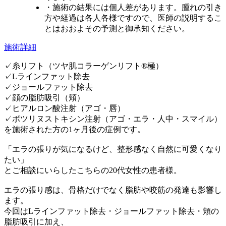
・施術の結果には個人差があります。腫れの引き
方や経過は各人各様ですので、医師の説明するこ
とはおおよその予測と御承知ください。
施術詳細
✓糸リフト（ツヤ肌コラーゲンリフト®極）
✓Lラインファット除去
✓ジョールファット除去
✓顔の脂肪吸引（頬）
✓ヒアルロン酸注射（アゴ・唇）
✓ボツリヌストキシン注射（アゴ・エラ・人中・スマイル）
を施術された方の1ヶ月後の症例です。
「エラの張りが気になるけど、整形感なく自然に可愛くなり
たい」
とご相談にいらしたこちらの20代女性の患者様。
エラの張り感は、骨格だけでなく脂肪や咬筋の発達も影響し
ます。
今回はLラインファット除去・ジョールファット除去・頬の
脂肪吸引に加え、