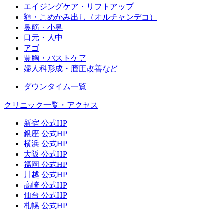
エイジングケア・リフトアップ
額・こめかみ出し（オルチャンデコ）
鼻筋・小鼻
口元・人中
アゴ
豊胸・バストケア
婦人科形成・膣圧改善など
ダウンタイム一覧
クリニック一覧・アクセス
新宿 公式HP
銀座 公式HP
横浜 公式HP
大阪 公式HP
福岡 公式HP
川越 公式HP
高崎 公式HP
仙台 公式HP
札幌 公式HP