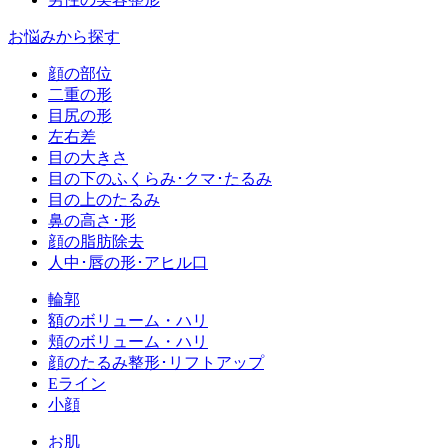
お悩みから探す
顔の部位
二重の形
目尻の形
左右差
目の大きさ
目の下のふくらみ･クマ･たるみ
目の上のたるみ
鼻の高さ･形
顔の脂肪除去
人中･唇の形･アヒル口
輪郭
額のボリューム・ハリ
頬のボリューム・ハリ
顔のたるみ整形･リフトアップ
Eライン
小顔
お肌