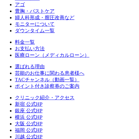
アゴ
豊胸・バストケア
婦人科形成・膣圧改善など
モニターについて
ダウンタイム一覧
料金一覧
お支払い方法
医療ローン（メディカルローン）
選ばれる理由
芸能のお仕事に関わる患者様へ
TACチャンネル（動画一覧）
ポイント付き診察券のご案内
クリニック紹介・アクセス
新宿 公式HP
銀座 公式HP
横浜 公式HP
大阪 公式HP
福岡 公式HP
川越 公式HP