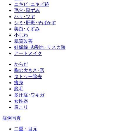
ニキビ･ニキビ跡
毛穴･黒ずみ
ハリ･ツヤ
シミ･肝斑･そばかす
美白･くすみ
小じわ
肌質改善
妊娠線･肉割れ･リスカ跡
アートメイク
からだ
胸の大きさ･形
タトゥー除去
痩身
脱毛
多汗症･ワキガ
女性器
肩こり
症例写真
二重・目元