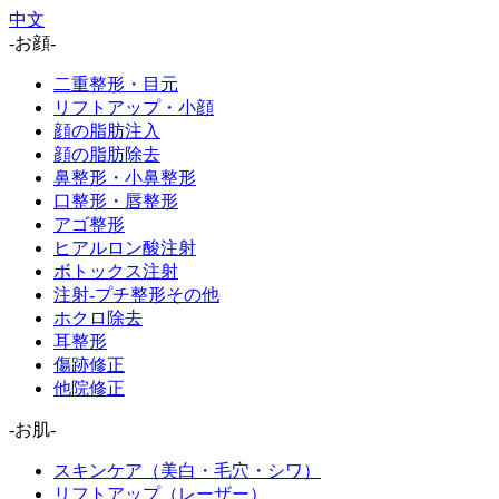
中文
-お顔-
二重整形・目元
リフトアップ・小顔
顔の脂肪注入
顔の脂肪除去
鼻整形・小鼻整形
口整形・唇整形
アゴ整形
ヒアルロン酸注射
ボトックス注射
注射-プチ整形その他
ホクロ除去
耳整形
傷跡修正
他院修正
-お肌-
スキンケア（美白・毛穴・シワ）
リフトアップ（レーザー）