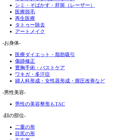
シミ・そばかす・肝斑（レーザー）
医療脱毛
再生医療
タトゥー除去
アートメイク
-お身体-
医療ダイエット・脂肪吸引
傷跡修正
豊胸手術・バストケア
ワキガ・多汗症
婦人科形成・女性器形成・膣圧改善など
-男性美容-
男性の美容整形もTAC
-顔の部位-
二重の形
目尻の形