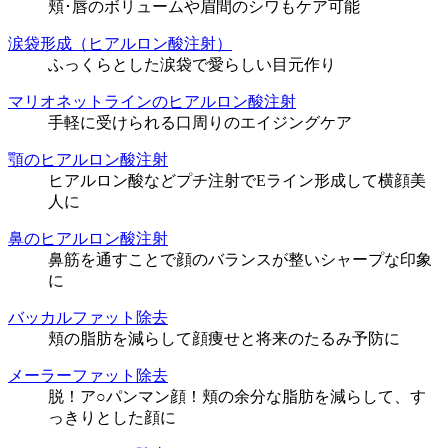
頬･唇のボリュームや眉間のシワもケア可能
涙袋形成（ヒアルロン酸注射）
ふっくらとした涙袋で愛らしい目元作り
マリオネットラインのヒアルロン酸注射
手軽に受けられる口周りのエイジングケア
顎のヒアルロン酸注射
ヒアルロン酸などプチ注射でEライン形成して横顔美
人に
鼻のヒアルロン酸注射
鼻筋を通すことで顔のバランスが整いシャープな印象
に
バッカルファット除去
頬の脂肪を減らして顔痩せと将来のたるみ予防に
メーラーファット除去
脱！ア○パンマン顔！頬の余分な脂肪を減らして、す
っきりとした顔に