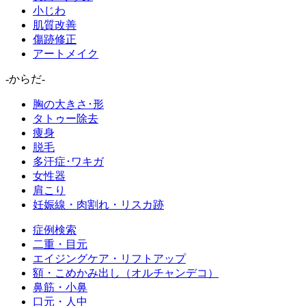
小じわ
肌質改善
傷跡修正
アートメイク
-からだ-
胸の大きさ･形
タトゥー除去
痩身
脱毛
多汗症･ワキガ
女性器
肩こり
妊娠線・肉割れ・リスカ跡
症例検索
二重・目元
エイジングケア・リフトアップ
額・こめかみ出し（オルチャンデコ）
鼻筋・小鼻
口元・人中