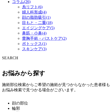
コラム(26)
糸リフト(6)
婦人科形成(4)
顔の脂肪吸引(1)
目もと・二重(18)
エイジングケア(5)
鼻筋・小鼻(4)
豊胸手術・バストケア(2)
ボトックス(1)
スキンケア(3)
SEARCH
お悩みから探す
施術部位検索からご希望の施術が見つからなかった患者様も
お悩み検索で見つかる場合がございます。
顔の部位
輪郭