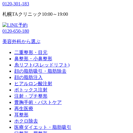
0120-301-183
札幌TAクリニック
10:00～19:00
0120-650-180
美容外科から選ぶ
二重整形・目元
鼻整形・小鼻整形
糸リフト(スレッドリフト)
顔の脂肪吸引・脂肪除去
顔の脂肪注入
ヒアルロン酸注射
ボトックス注射
注射・プチ整形
豊胸手術・バストケア
再生医療
耳整形
ホクロ除去
医療ダイエット・脂肪吸引