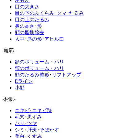
左右差
目の大きさ
目の下のふくらみ･クマ･たるみ
目の上のたるみ
鼻の高さ･形
顔の脂肪除去
人中･唇の形･アヒル口
-輪郭-
額のボリューム・ハリ
頬のボリューム・ハリ
顔のたるみ整形･リフトアップ
Eライン
小顔
-お肌-
ニキビ･ニキビ跡
毛穴･黒ずみ
ハリ･ツヤ
シミ･肝斑･そばかす
美白･くすみ