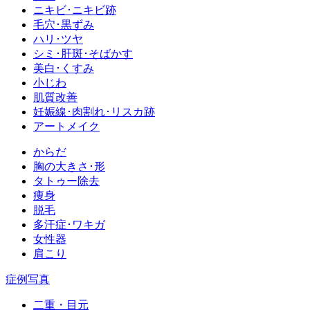
ニキビ･ニキビ跡
毛穴･黒ずみ
ハリ･ツヤ
シミ･肝斑･そばかす
美白･くすみ
小じわ
肌質改善
妊娠線･肉割れ･リスカ跡
アートメイク
からだ
胸の大きさ･形
タトゥー除去
痩身
脱毛
多汗症･ワキガ
女性器
肩こり
症例写真
二重・目元