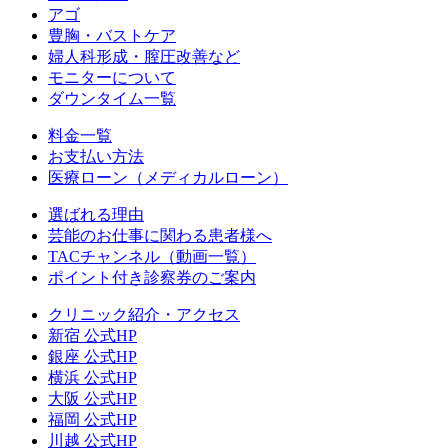
アゴ
豊胸・バストケア
婦人科形成・膣圧改善など
モニターについて
ダウンタイム一覧
料金一覧
お支払い方法
医療ローン（メディカルローン）
選ばれる理由
芸能のお仕事に関わる患者様へ
TACチャンネル（動画一覧）
ポイント付き診察券のご案内
クリニック紹介・アクセス
新宿 公式HP
銀座 公式HP
横浜 公式HP
大阪 公式HP
福岡 公式HP
川越 公式HP