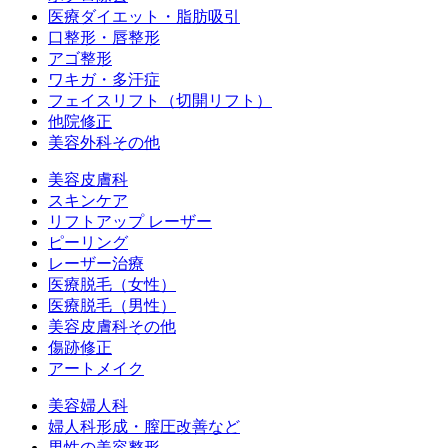
医療ダイエット・脂肪吸引
口整形・唇整形
アゴ整形
ワキガ・多汗症
フェイスリフト（切開リフト）
他院修正
美容外科その他
美容皮膚科
スキンケア
リフトアップ レーザー
ピーリング
レーザー治療
医療脱毛（女性）
医療脱毛（男性）
美容皮膚科その他
傷跡修正
アートメイク
美容婦人科
婦人科形成・膣圧改善など
男性の美容整形