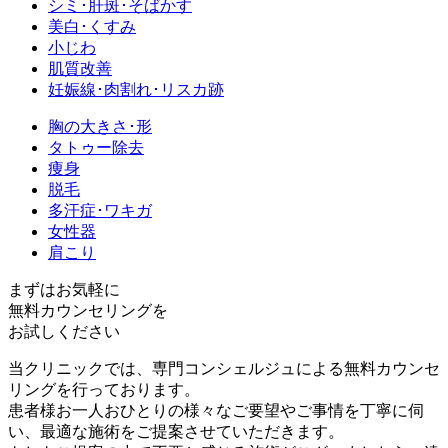
シミ･肝斑･そばかす
美白･くすみ
小じわ
肌質改善
妊娠線･肉割れ･リスカ跡
胸の大きさ･形
タトゥー除去
痩身
脱毛
多汗症･ワキガ
女性器
肩こり
まずはお気軽に
無料カウンセリング
を
お試しください
当クリニックでは、専門コンシェルジュによる無料カウンセ
リングを行っております。
患者様お一人おひとりの様々なご要望やご事情を丁寧に伺
い、最適な施術をご提案させていただきます。