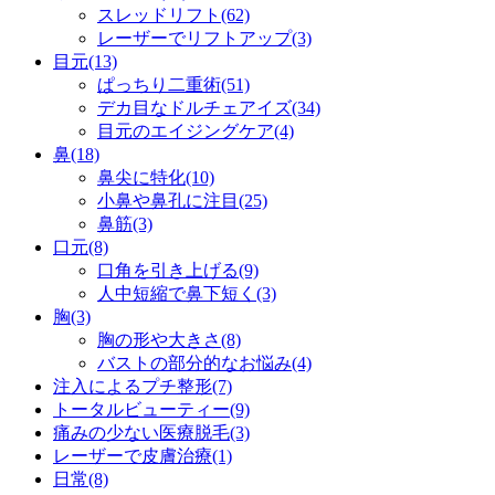
スレッドリフト(62)
レーザーでリフトアップ(3)
目元(13)
ぱっちり二重術(51)
デカ目なドルチェアイズ(34)
目元のエイジングケア(4)
鼻(18)
鼻尖に特化(10)
小鼻や鼻孔に注目(25)
鼻筋(3)
口元(8)
口角を引き上げる(9)
人中短縮で鼻下短く(3)
胸(3)
胸の形や大きさ(8)
バストの部分的なお悩み(4)
注入によるプチ整形(7)
トータルビューティー(9)
痛みの少ない医療脱毛(3)
レーザーで皮膚治療(1)
日常(8)