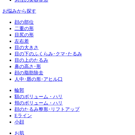
お悩みから探す
顔の部位
二重の形
目尻の形
左右差
目の大きさ
目の下のふくらみ･クマ･たるみ
目の上のたるみ
鼻の高さ･形
顔の脂肪除去
人中･唇の形･アヒル口
輪郭
額のボリューム・ハリ
頬のボリューム・ハリ
顔のたるみ整形･リフトアップ
Eライン
小顔
お肌