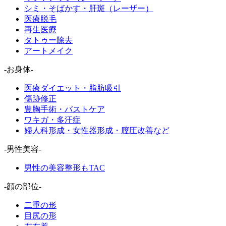
シミ・そばかす・肝斑（レーザー）
医療脱毛
再生医療
タトゥー除去
アートメイク
-お身体-
医療ダイエット・脂肪吸引
傷跡修正
豊胸手術・バストケア
ワキガ・多汗症
婦人科形成・女性器形成・膣圧改善など
-男性美容-
男性の美容整形もTAC
-顔の部位-
二重の形
目尻の形