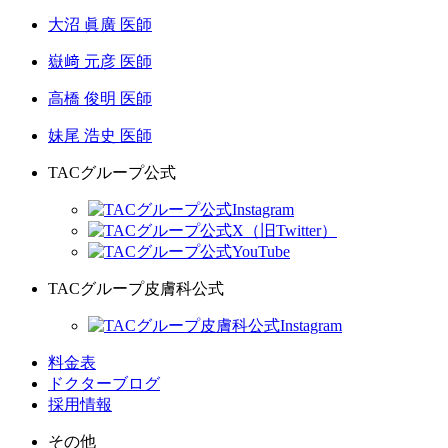
大沼 眞廣 医師
嶽﨑 元彦 医師
高橋 俊明 医師
妹尾 浩史 医師
TACグループ公式
TACグループ皮膚科公式
料金表
ドクターブログ
採用情報
その他