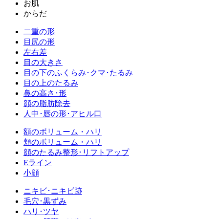
お肌
からだ
二重の形
目尻の形
左右差
目の大きさ
目の下のふくらみ･クマ･たるみ
目の上のたるみ
鼻の高さ･形
顔の脂肪除去
人中･唇の形･アヒル口
額のボリューム・ハリ
頬のボリューム・ハリ
顔のたるみ整形･リフトアップ
Eライン
小顔
ニキビ･ニキビ跡
毛穴･黒ずみ
ハリ･ツヤ