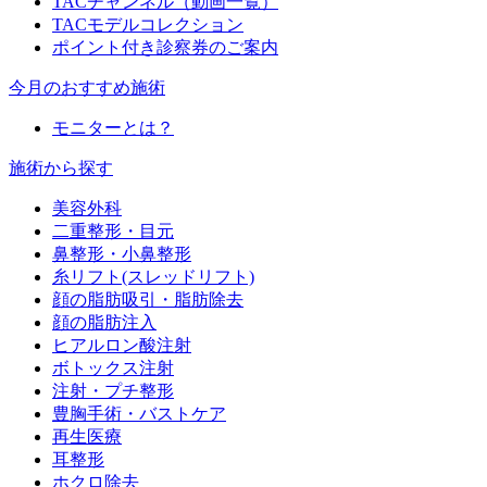
TACチャンネル（動画一覧）
TACモデルコレクション
ポイント付き診察券のご案内
今月のおすすめ施術
モニターとは？
施術から探す
美容外科
二重整形・目元
鼻整形・小鼻整形
糸リフト(スレッドリフト)
顔の脂肪吸引・脂肪除去
顔の脂肪注入
ヒアルロン酸注射
ボトックス注射
注射・プチ整形
豊胸手術・バストケア
再生医療
耳整形
ホクロ除去