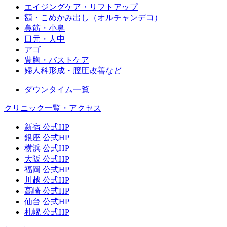
エイジングケア・リフトアップ
額・こめかみ出し（オルチャンデコ）
鼻筋・小鼻
口元・人中
アゴ
豊胸・バストケア
婦人科形成・膣圧改善など
ダウンタイム一覧
クリニック一覧・アクセス
新宿 公式HP
銀座 公式HP
横浜 公式HP
大阪 公式HP
福岡 公式HP
川越 公式HP
高崎 公式HP
仙台 公式HP
札幌 公式HP