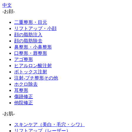
中文
-お顔-
二重整形・目元
リフトアップ・小顔
顔の脂肪注入
顔の脂肪除去
鼻整形・小鼻整形
口整形・唇整形
アゴ整形
ヒアルロン酸注射
ボトックス注射
注射-プチ整形その他
ホクロ除去
耳整形
傷跡修正
他院修正
-お肌-
スキンケア（美白・毛穴・シワ）
リフトアップ（レーザー）