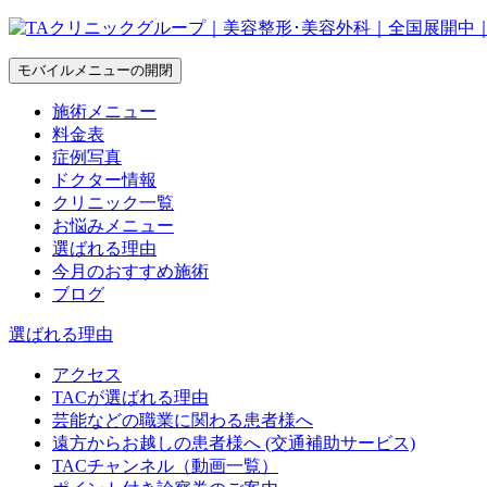
モバイルメニューの開閉
施術メニュー
料金表
症例写真
ドクター情報
クリニック一覧
お悩みメニュー
選ばれる理由
今月のおすすめ施術
ブログ
選ばれる理由
アクセス
TACが選ばれる理由
芸能などの職業に関わる患者様へ
遠方からお越しの患者様へ (交通補助サービス)
TACチャンネル（動画一覧）