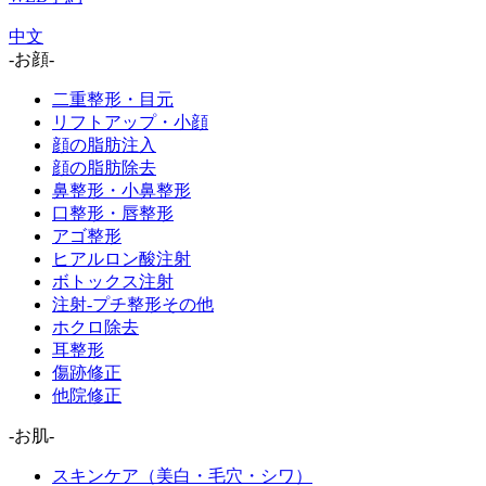
中文
-お顔-
二重整形・目元
リフトアップ・小顔
顔の脂肪注入
顔の脂肪除去
鼻整形・小鼻整形
口整形・唇整形
アゴ整形
ヒアルロン酸注射
ボトックス注射
注射-プチ整形その他
ホクロ除去
耳整形
傷跡修正
他院修正
-お肌-
スキンケア（美白・毛穴・シワ）