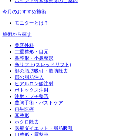
ポイント付き診察券のご案内
今月のおすすめ施術
モニターとは？
施術から探す
美容外科
二重整形・目元
鼻整形・小鼻整形
糸リフト(スレッドリフト)
顔の脂肪吸引・脂肪除去
顔の脂肪注入
ヒアルロン酸注射
ボトックス注射
注射・プチ整形
豊胸手術・バストケア
再生医療
耳整形
ホクロ除去
医療ダイエット・脂肪吸引
口整形・唇整形