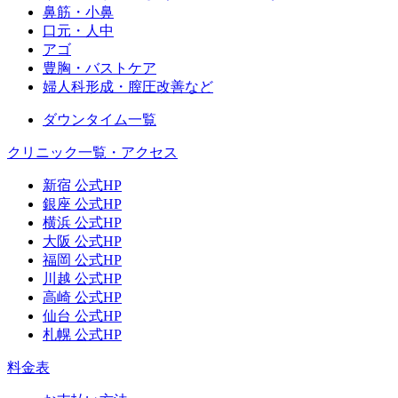
鼻筋・小鼻
口元・人中
アゴ
豊胸・バストケア
婦人科形成・膣圧改善など
ダウンタイム一覧
クリニック一覧・アクセス
新宿 公式HP
銀座 公式HP
横浜 公式HP
大阪 公式HP
福岡 公式HP
川越 公式HP
高崎 公式HP
仙台 公式HP
札幌 公式HP
料金表