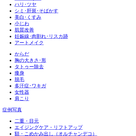
ハリ･ツヤ
シミ･肝斑･そばかす
美白･くすみ
小じわ
肌質改善
妊娠線･肉割れ･リスカ跡
アートメイク
からだ
胸の大きさ･形
タトゥー除去
痩身
脱毛
多汗症･ワキガ
女性器
肩こり
症例写真
二重・目元
エイジングケア・リフトアップ
額・こめかみ出し（オルチャンデコ）