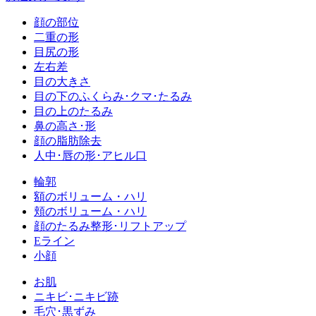
顔の部位
二重の形
目尻の形
左右差
目の大きさ
目の下のふくらみ･クマ･たるみ
目の上のたるみ
鼻の高さ･形
顔の脂肪除去
人中･唇の形･アヒル口
輪郭
額のボリューム・ハリ
頬のボリューム・ハリ
顔のたるみ整形･リフトアップ
Eライン
小顔
お肌
ニキビ･ニキビ跡
毛穴･黒ずみ