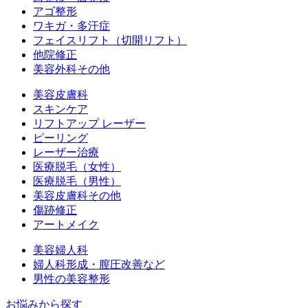
アゴ整形
ワキガ・多汗症
フェイスリフト（切開リフト）
他院修正
美容外科その他
美容皮膚科
スキンケア
リフトアップ レーザー
ピーリング
レーザー治療
医療脱毛（女性）
医療脱毛（男性）
美容皮膚科その他
傷跡修正
アートメイク
美容婦人科
婦人科形成・膣圧改善など
男性の美容整形
お悩みから探す