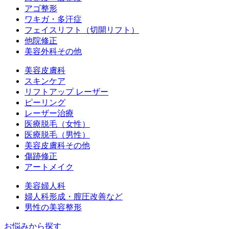
アゴ整形
ワキガ・多汗症
フェイスリフト（切開リフト）
他院修正
美容外科その他
美容皮膚科
スキンケア
リフトアップ レーザー
ピーリング
レーザー治療
医療脱毛（女性）
医療脱毛（男性）
美容皮膚科その他
傷跡修正
アートメイク
美容婦人科
婦人科形成・膣圧改善など
男性の美容整形
お悩みから探す