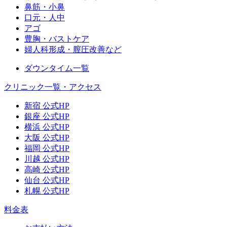
鼻筋・小鼻
口元・人中
アゴ
豊胸・バストケア
婦人科形成・膣圧改善など
ダウンタイム一覧
クリニック一覧・アクセス
新宿 公式HP
銀座 公式HP
横浜 公式HP
大阪 公式HP
福岡 公式HP
川越 公式HP
高崎 公式HP
仙台 公式HP
札幌 公式HP
料金表