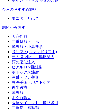
ポイント付き診察券のご案内
今月のおすすめ施術
モニターとは？
施術から探す
美容外科
二重整形・目元
鼻整形・小鼻整形
糸リフト(スレッドリフト)
顔の脂肪吸引・脂肪除去
顔の脂肪注入
ヒアルロン酸注射
ボトックス注射
注射・プチ整形
豊胸手術・バストケア
再生医療
耳整形
ホクロ除去
医療ダイエット・脂肪吸引
口整形・唇整形