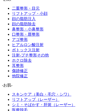
二重整形・目元
リフトアップ・小顔
顔の脂肪注入
顔の脂肪除去
鼻整形・小鼻整形
口整形・唇整形
アゴ整形
ヒアルロン酸注射
ボトックス注射
注射-プチ整形その他
ホクロ除去
耳整形
傷跡修正
他院修正
-お肌-
スキンケア（美白・毛穴・シワ）
リフトアップ（レーザー）
シミ・そばかす・肝斑（レーザー）
医療脱毛