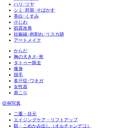
ハリ･ツヤ
シミ･肝斑･そばかす
美白･くすみ
小じわ
肌質改善
妊娠線･肉割れ･リスカ跡
アートメイク
からだ
胸の大きさ･形
タトゥー除去
痩身
脱毛
多汗症･ワキガ
女性器
肩こり
症例写真
二重・目元
エイジングケア・リフトアップ
額・こめかみ出し（オルチャンデコ）