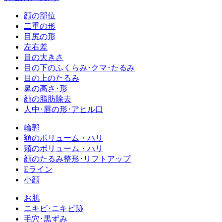
顔の部位
二重の形
目尻の形
左右差
目の大きさ
目の下のふくらみ･クマ･たるみ
目の上のたるみ
鼻の高さ･形
顔の脂肪除去
人中･唇の形･アヒル口
輪郭
額のボリューム・ハリ
頬のボリューム・ハリ
顔のたるみ整形･リフトアップ
Eライン
小顔
お肌
ニキビ･ニキビ跡
毛穴･黒ずみ