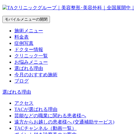
モバイルメニューの開閉
施術メニュー
料金表
症例写真
ドクター情報
クリニック一覧
お悩みメニュー
選ばれる理由
今月のおすすめ施術
ブログ
選ばれる理由
アクセス
TACが選ばれる理由
芸能などの職業に関わる患者様へ
遠方からお越しの患者様へ (交通補助サービス)
TACチャンネル（動画一覧）