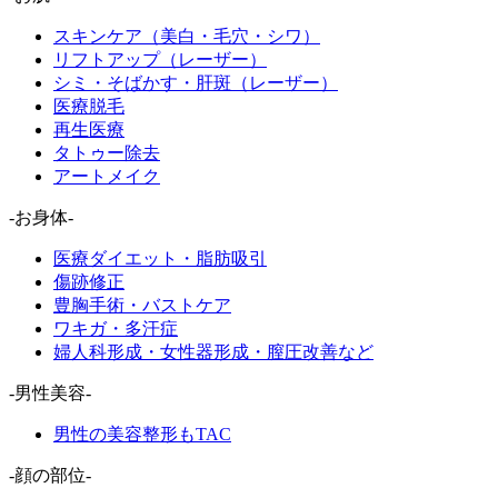
スキンケア（美白・毛穴・シワ）
リフトアップ（レーザー）
シミ・そばかす・肝斑（レーザー）
医療脱毛
再生医療
タトゥー除去
アートメイク
-お身体-
医療ダイエット・脂肪吸引
傷跡修正
豊胸手術・バストケア
ワキガ・多汗症
婦人科形成・女性器形成・膣圧改善など
-男性美容-
男性の美容整形もTAC
-顔の部位-