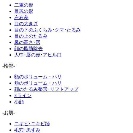
二重の形
目尻の形
左右差
目の大きさ
目の下のふくらみ･クマ･たるみ
目の上のたるみ
鼻の高さ･形
顔の脂肪除去
人中･唇の形･アヒル口
-輪郭-
額のボリューム・ハリ
頬のボリューム・ハリ
顔のたるみ整形･リフトアップ
Eライン
小顔
-お肌-
ニキビ･ニキビ跡
毛穴･黒ずみ