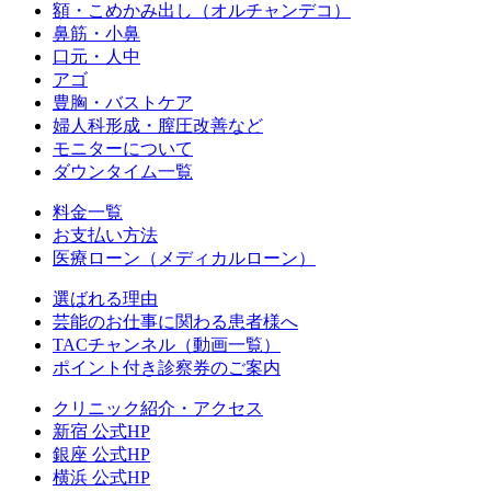
額・こめかみ出し（オルチャンデコ）
鼻筋・小鼻
口元・人中
アゴ
豊胸・バストケア
婦人科形成・膣圧改善など
モニターについて
ダウンタイム一覧
料金一覧
お支払い方法
医療ローン（メディカルローン）
選ばれる理由
芸能のお仕事に関わる患者様へ
TACチャンネル（動画一覧）
ポイント付き診察券のご案内
クリニック紹介・アクセス
新宿 公式HP
銀座 公式HP
横浜 公式HP