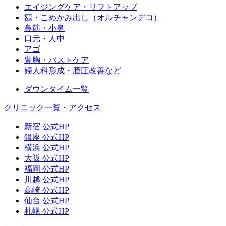
エイジングケア・リフトアップ
額・こめかみ出し（オルチャンデコ）
鼻筋・小鼻
口元・人中
アゴ
豊胸・バストケア
婦人科形成・膣圧改善など
ダウンタイム一覧
クリニック一覧・アクセス
新宿 公式HP
銀座 公式HP
横浜 公式HP
大阪 公式HP
福岡 公式HP
川越 公式HP
高崎 公式HP
仙台 公式HP
札幌 公式HP