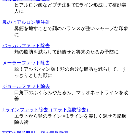
ヒアルロン酸などプチ注射でEライン形成して横顔美
人に
鼻のヒアルロン酸注射
鼻筋を通すことで顔のバランスが整いシャープな印象
に
バッカルファット除去
頬の脂肪を減らして顔痩せと将来のたるみ予防に
メーラーファット除去
脱！ア○パンマン顔！頬の余分な脂肪を減らして、す
っきりとした顔に
ジョールファット除去
口角下のふくらみやたるみ、マリオネットラインを改
善
Lラインファット除去（エラ下脂肪除去）
エラ下から顎のライン＝Lラインを美しく魅せる脂肪
除去術