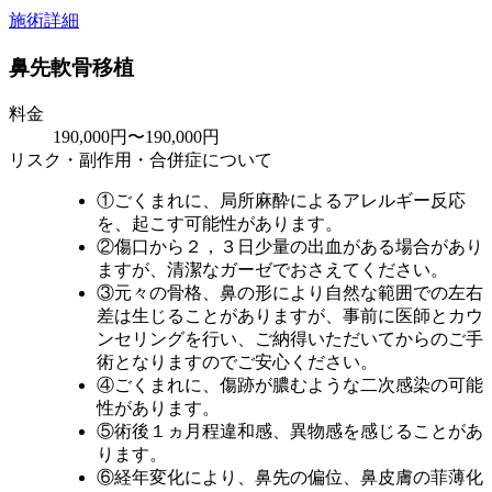
施術詳細
鼻先軟骨移植
料金
190,000円〜190,000円
リスク・副作用・合併症について
①ごくまれに、局所麻酔によるアレルギー反応
を、起こす可能性があります。
②傷口から２，３日少量の出血がある場合があり
ますが、清潔なガーゼでおさえてください。
③元々の骨格、鼻の形により自然な範囲での左右
差は生じることがありますが、事前に医師とカウ
ンセリングを行い、ご納得いただいてからのご手
術となりますのでご安心ください。
④ごくまれに、傷跡が膿むような二次感染の可能
性があります。
⑤術後１ヵ月程違和感、異物感を感じることがあ
ります。
⑥経年変化により、鼻先の偏位、鼻皮膚の菲薄化