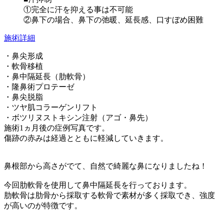
①完全に汗を抑える事は不可能
②鼻下の場合、鼻下の弛暖、延長感、口すぼめ困難
施術詳細
・鼻尖形成
・軟骨移植
・鼻中隔延長（肋軟骨）
・隆鼻術プロテーゼ
・鼻尖脱脂
・ツヤ肌コラーゲンリフト
・ボツリヌストキシン注射（アゴ・鼻先）
施術1ヵ月後の症例写真です。
傷跡の赤みは経過とともに軽減していきます。
鼻根部から高さがでて、自然で綺麗な鼻になりましたね！
今回肋軟骨を使用して鼻中隔延長を行っております。
肋軟骨は肋骨から採取する軟骨で素材が多く採取でき、強度
が高いのが特徴です。