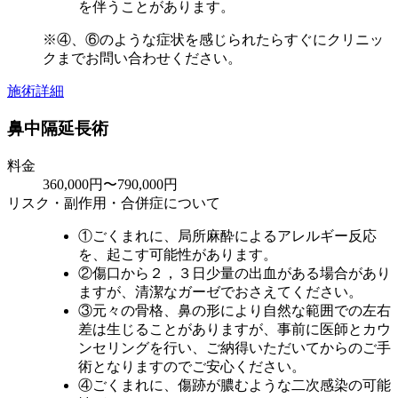
を伴うことがあります。
※④、⑥のような症状を感じられたらすぐにクリニッ
クまでお問い合わせください。
施術詳細
鼻中隔延長術
料金
360,000円〜790,000円
リスク・副作用・合併症について
①ごくまれに、局所麻酔によるアレルギー反応
を、起こす可能性があります。
②傷口から２，３日少量の出血がある場合があり
ますが、清潔なガーゼでおさえてください。
③元々の骨格、鼻の形により自然な範囲での左右
差は生じることがありますが、事前に医師とカウ
ンセリングを行い、ご納得いただいてからのご手
術となりますのでご安心ください。
④ごくまれに、傷跡が膿むような二次感染の可能