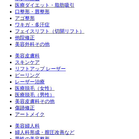
医療ダイエット・脂肪吸引
口整形・唇整形
アゴ整形
ワキガ・多汗症
フェイスリフト（切開リフト）
他院修正
美容外科その他
美容皮膚科
スキンケア
リフトアップ レーザー
ピーリング
レーザー治療
医療脱毛（女性）
医療脱毛（男性）
美容皮膚科その他
傷跡修正
アートメイク
美容婦人科
婦人科形成・膣圧改善など
男性の美容整形