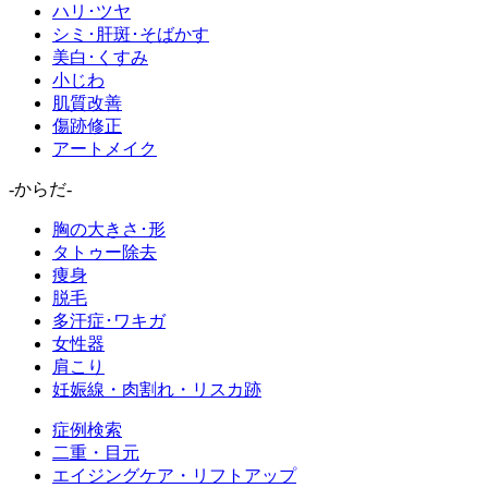
ハリ･ツヤ
シミ･肝斑･そばかす
美白･くすみ
小じわ
肌質改善
傷跡修正
アートメイク
-からだ-
胸の大きさ･形
タトゥー除去
痩身
脱毛
多汗症･ワキガ
女性器
肩こり
妊娠線・肉割れ・リスカ跡
症例検索
二重・目元
エイジングケア・リフトアップ