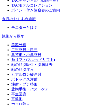
TACチャンネル（動画一覧）
TACモデルコレクション
ポイント付き診察券のご案内
今月のおすすめ施術
モニターとは？
施術から探す
美容外科
二重整形・目元
鼻整形・小鼻整形
糸リフト(スレッドリフト)
顔の脂肪吸引・脂肪除去
顔の脂肪注入
ヒアルロン酸注射
ボトックス注射
注射・プチ整形
豊胸手術・バストケア
再生医療
耳整形
ホクロ除去