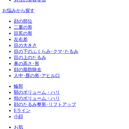
お悩みから探す
顔の部位
二重の形
目尻の形
左右差
目の大きさ
目の下のふくらみ･クマ･たるみ
目の上のたるみ
鼻の高さ･形
顔の脂肪除去
人中･唇の形･アヒル口
輪郭
額のボリューム・ハリ
頬のボリューム・ハリ
顔のたるみ整形･リフトアップ
Eライン
小顔
お肌