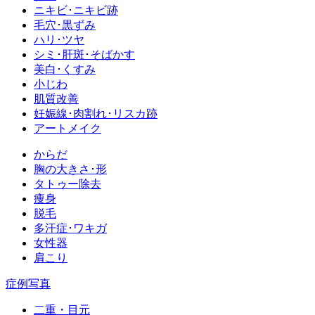
ニキビ･ニキビ跡
毛穴･黒ずみ
ハリ･ツヤ
シミ･肝斑･そばかす
美白･くすみ
小じわ
肌質改善
妊娠線･肉割れ･リスカ跡
アートメイク
からだ
胸の大きさ･形
タトゥー除去
痩身
脱毛
多汗症･ワキガ
女性器
肩こり
症例写真
二重・目元