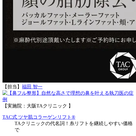
【担当】
福田 智一
執刀医の症
例
【実施院：大阪TAクリニック 】
TAC式 ツヤ肌コラーゲンリフト®
TAクリニックの代名詞！糸リフトを継続しやすい価格
で