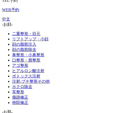
TEL予約
WEB予約
中文
-お顔-
二重整形・目元
リフトアップ・小顔
顔の脂肪注入
顔の脂肪除去
鼻整形・小鼻整形
口整形・唇整形
アゴ整形
ヒアルロン酸注射
ボトックス注射
注射-プチ整形その他
ホクロ除去
耳整形
傷跡修正
他院修正
-お肌-