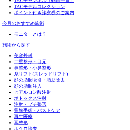
TACチャンネル（動画一覧）
TACモデルコレクション
ポイント付き診察券のご案内
今月のおすすめ施術
モニターとは？
施術から探す
美容外科
二重整形・目元
鼻整形・小鼻整形
糸リフト(スレッドリフト)
顔の脂肪吸引・脂肪除去
顔の脂肪注入
ヒアルロン酸注射
ボトックス注射
注射・プチ整形
豊胸手術・バストケア
再生医療
耳整形
ホクロ除去