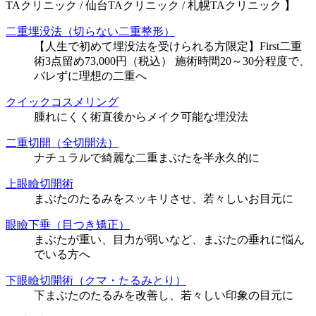
TAクリニック / 仙台TAクリニック / 札幌TAクリニック 】
二重埋没法（切らない二重整形）
【人生で初めて埋没法を受けられる方限定】First二重
術3点留め73,000円（税込） 施術時間20～30分程度で、
バレずに理想の二重へ
クイックコスメリング
腫れにくく術直後からメイク可能な埋没法
二重切開（全切開法）
ナチュラルで綺麗な二重まぶたを半永久的に
上眼瞼切開術
まぶたのたるみをスッキリさせ、若々しいお目元に
眼瞼下垂（目つき矯正）
まぶたが重い、目力が弱いなど、まぶたの垂れに悩ん
でいる方へ
下眼瞼切開術（クマ・たるみとり）
下まぶたのたるみを改善し、若々しい印象の目元に