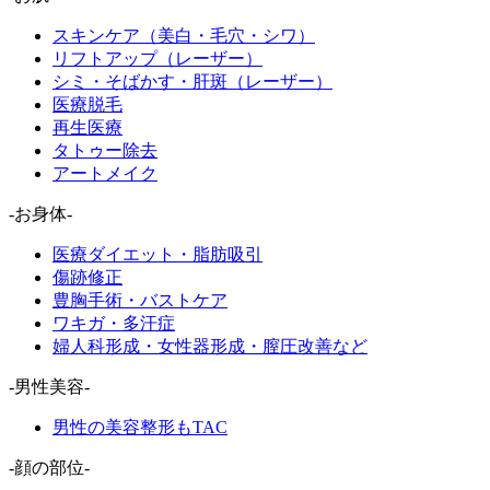
スキンケア（美白・毛穴・シワ）
リフトアップ（レーザー）
シミ・そばかす・肝斑（レーザー）
医療脱毛
再生医療
タトゥー除去
アートメイク
-お身体-
医療ダイエット・脂肪吸引
傷跡修正
豊胸手術・バストケア
ワキガ・多汗症
婦人科形成・女性器形成・膣圧改善など
-男性美容-
男性の美容整形もTAC
-顔の部位-