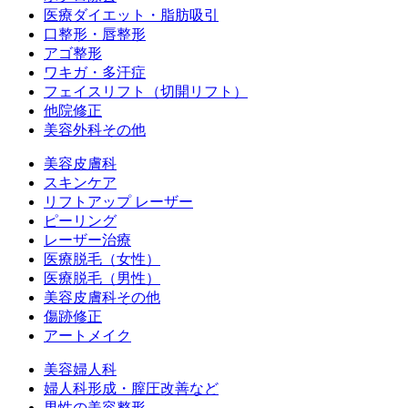
医療ダイエット・脂肪吸引
口整形・唇整形
アゴ整形
ワキガ・多汗症
フェイスリフト（切開リフト）
他院修正
美容外科その他
美容皮膚科
スキンケア
リフトアップ レーザー
ピーリング
レーザー治療
医療脱毛（女性）
医療脱毛（男性）
美容皮膚科その他
傷跡修正
アートメイク
美容婦人科
婦人科形成・膣圧改善など
男性の美容整形