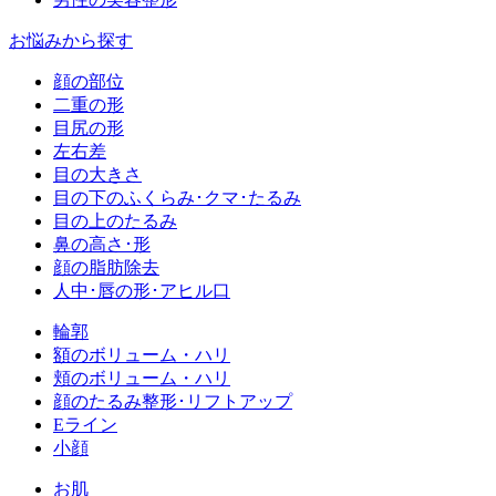
お悩みから探す
顔の部位
二重の形
目尻の形
左右差
目の大きさ
目の下のふくらみ･クマ･たるみ
目の上のたるみ
鼻の高さ･形
顔の脂肪除去
人中･唇の形･アヒル口
輪郭
額のボリューム・ハリ
頬のボリューム・ハリ
顔のたるみ整形･リフトアップ
Eライン
小顔
お肌