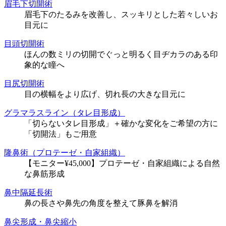
眉毛下切開術
眉毛下のたるみを改善し、スッキリとした若々しいお
目元に
目頭切開術
ほんの数ミリの切開でぐっと明るく目ヂカラのある印
象的な瞳へ
目尻切開術
目の横幅をより広げ、切れ長の大きな目元に
グラマラスライン（タレ目形成）
「切らないタレ目形成」＋確かな変化をご希望の方に
「切開法」もご用意
隆鼻術（プロテーゼ・自家組織）
【モニター¥45,000】プロテーゼ・自家組織による自然
な鼻筋形成
鼻中隔延長術
鼻の長さや鼻先の角度を整えて豚鼻を解消
鼻尖形成・鼻尖縮小