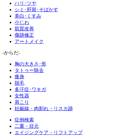
ハリ･ツヤ
シミ･肝斑･そばかす
美白･くすみ
小じわ
肌質改善
傷跡修正
アートメイク
-からだ-
胸の大きさ･形
タトゥー除去
痩身
脱毛
多汗症･ワキガ
女性器
肩こり
妊娠線・肉割れ・リスカ跡
症例検索
二重・目元
エイジングケア・リフトアップ