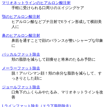
マリオネットラインのヒアルロン酸注射
手軽に受けられる口周りのエイジングケア
顎のヒアルロン酸注射
ヒアルロン酸などプチ注射でEライン形成して横顔美
人に
鼻のヒアルロン酸注射
鼻筋を通すことで顔のバランスが整いシャープな印象
に
バッカルファット除去
頬の脂肪を減らして顔痩せと将来のたるみ予防に
メーラーファット除去
脱！ア○パンマン顔！頬の余分な脂肪を減らして、す
っきりとした顔に
ジョールファット除去
口角下のふくらみやたるみ、マリオネットラインを改
善
Lラインファット除去（エラ下脂肪除去）