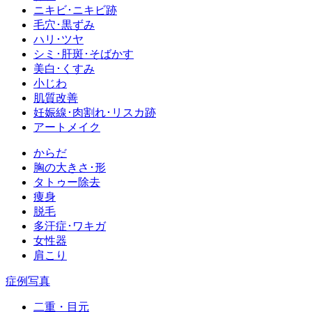
ニキビ･ニキビ跡
毛穴･黒ずみ
ハリ･ツヤ
シミ･肝斑･そばかす
美白･くすみ
小じわ
肌質改善
妊娠線･肉割れ･リスカ跡
アートメイク
からだ
胸の大きさ･形
タトゥー除去
痩身
脱毛
多汗症･ワキガ
女性器
肩こり
症例写真
二重・目元