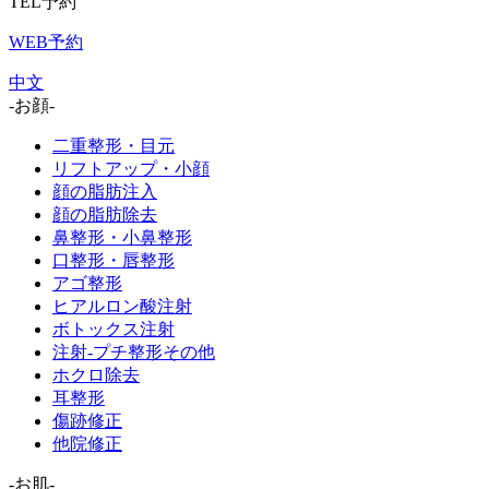
TEL予約
WEB予約
中文
-お顔-
二重整形・目元
リフトアップ・小顔
顔の脂肪注入
顔の脂肪除去
鼻整形・小鼻整形
口整形・唇整形
アゴ整形
ヒアルロン酸注射
ボトックス注射
注射-プチ整形その他
ホクロ除去
耳整形
傷跡修正
他院修正
-お肌-