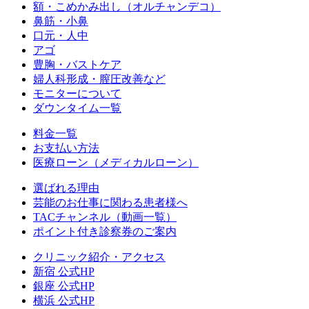
額・こめかみ出し（オルチャンデコ）
鼻筋・小鼻
口元・人中
アゴ
豊胸・バストケア
婦人科形成・膣圧改善など
モニターについて
ダウンタイム一覧
料金一覧
お支払い方法
医療ローン（メディカルローン）
選ばれる理由
芸能のお仕事に関わる患者様へ
TACチャンネル（動画一覧）
ポイント付き診察券のご案内
クリニック紹介・アクセス
新宿 公式HP
銀座 公式HP
横浜 公式HP