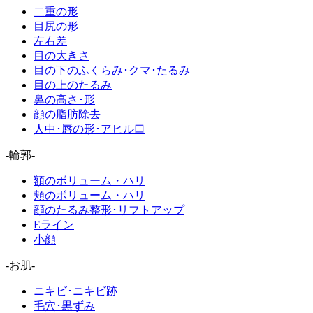
二重の形
目尻の形
左右差
目の大きさ
目の下のふくらみ･クマ･たるみ
目の上のたるみ
鼻の高さ･形
顔の脂肪除去
人中･唇の形･アヒル口
-輪郭-
額のボリューム・ハリ
頬のボリューム・ハリ
顔のたるみ整形･リフトアップ
Eライン
小顔
-お肌-
ニキビ･ニキビ跡
毛穴･黒ずみ