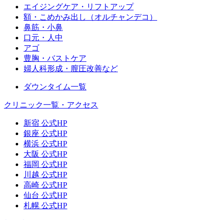
エイジングケア・リフトアップ
額・こめかみ出し（オルチャンデコ）
鼻筋・小鼻
口元・人中
アゴ
豊胸・バストケア
婦人科形成・膣圧改善など
ダウンタイム一覧
クリニック一覧・アクセス
新宿 公式HP
銀座 公式HP
横浜 公式HP
大阪 公式HP
福岡 公式HP
川越 公式HP
高崎 公式HP
仙台 公式HP
札幌 公式HP