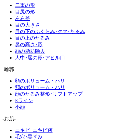
二重の形
目尻の形
左右差
目の大きさ
目の下のふくらみ･クマ･たるみ
目の上のたるみ
鼻の高さ･形
顔の脂肪除去
人中･唇の形･アヒル口
-輪郭-
額のボリューム・ハリ
頬のボリューム・ハリ
顔のたるみ整形･リフトアップ
Eライン
小顔
-お肌-
ニキビ･ニキビ跡
毛穴･黒ずみ