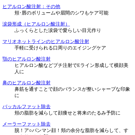
ヒアルロン酸注射：その他
頬･唇のボリュームや眉間のシワもケア可能
涙袋形成（ヒアルロン酸注射）
ふっくらとした涙袋で愛らしい目元作り
マリオネットラインのヒアルロン酸注射
手軽に受けられる口周りのエイジングケア
顎のヒアルロン酸注射
ヒアルロン酸などプチ注射でEライン形成して横顔美
人に
鼻のヒアルロン酸注射
鼻筋を通すことで顔のバランスが整いシャープな印象
に
バッカルファット除去
頬の脂肪を減らして顔痩せと将来のたるみ予防に
メーラーファット除去
脱！ア○パンマン顔！頬の余分な脂肪を減らして、す