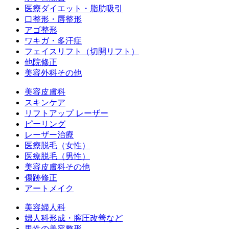
医療ダイエット・脂肪吸引
口整形・唇整形
アゴ整形
ワキガ・多汗症
フェイスリフト（切開リフト）
他院修正
美容外科その他
美容皮膚科
スキンケア
リフトアップ レーザー
ピーリング
レーザー治療
医療脱毛（女性）
医療脱毛（男性）
美容皮膚科その他
傷跡修正
アートメイク
美容婦人科
婦人科形成・膣圧改善など
男性の美容整形