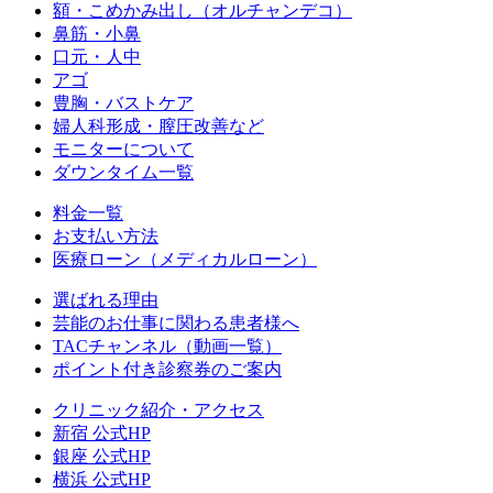
額・こめかみ出し（オルチャンデコ）
鼻筋・小鼻
口元・人中
アゴ
豊胸・バストケア
婦人科形成・膣圧改善など
モニターについて
ダウンタイム一覧
料金一覧
お支払い方法
医療ローン（メディカルローン）
選ばれる理由
芸能のお仕事に関わる患者様へ
TACチャンネル（動画一覧）
ポイント付き診察券のご案内
クリニック紹介・アクセス
新宿 公式HP
銀座 公式HP
横浜 公式HP