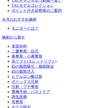
TACチャンネル（動画一覧）
TACモデルコレクション
ポイント付き診察券のご案内
今月のおすすめ施術
モニターとは？
施術から探す
美容外科
二重整形・目元
鼻整形・小鼻整形
糸リフト(スレッドリフト)
顔の脂肪吸引・脂肪除去
顔の脂肪注入
ヒアルロン酸注射
ボトックス注射
注射・プチ整形
豊胸手術・バストケア
再生医療
耳整形
ホクロ除去