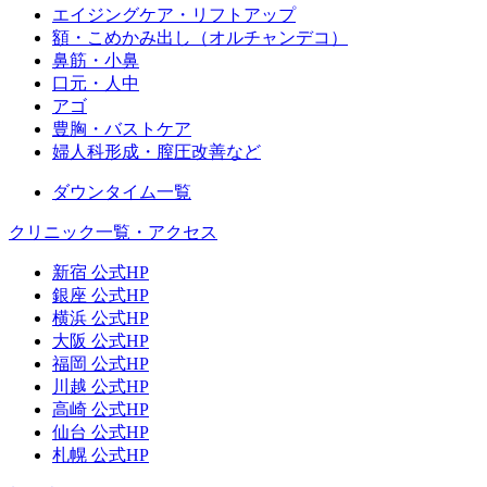
エイジングケア・リフトアップ
額・こめかみ出し（オルチャンデコ）
鼻筋・小鼻
口元・人中
アゴ
豊胸・バストケア
婦人科形成・膣圧改善など
ダウンタイム一覧
クリニック一覧・アクセス
新宿 公式HP
銀座 公式HP
横浜 公式HP
大阪 公式HP
福岡 公式HP
川越 公式HP
高崎 公式HP
仙台 公式HP
札幌 公式HP