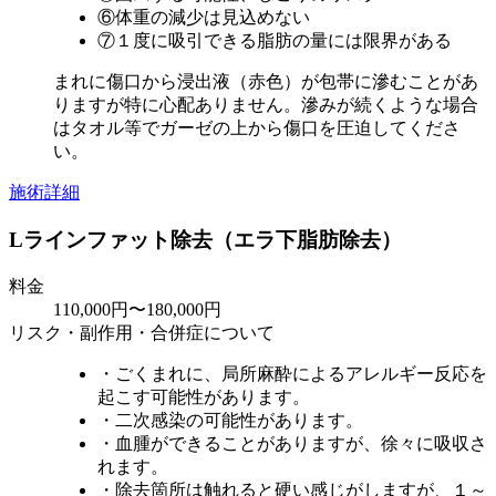
⑥体重の減少は見込めない
⑦１度に吸引できる脂肪の量には限界がある
まれに傷口から浸出液（赤色）が包帯に滲むことがあ
りますが特に心配ありません。滲みが続くような場合
はタオル等でガーゼの上から傷口を圧迫してくださ
い。
施術詳細
Lラインファット除去（エラ下脂肪除去）
料金
110,000円〜180,000円
リスク・副作用・合併症について
・ごくまれに、局所麻酔によるアレルギー反応を
起こす可能性があります。
・二次感染の可能性があります。
・血腫ができることがありますが、徐々に吸収さ
れます。
・除去箇所は触れると硬い感じがしますが、１～