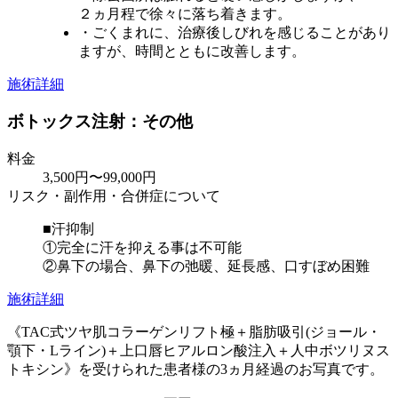
２ヵ月程で徐々に落ち着きます。
・ごくまれに、治療後しびれを感じることがあり
ますが、時間とともに改善します。
施術詳細
ボトックス注射：その他
料金
3,500円〜99,000円
リスク・副作用・合併症について
■汗抑制
①完全に汗を抑える事は不可能
②鼻下の場合、鼻下の弛暖、延長感、口すぼめ困難
施術詳細
《TAC式ツヤ肌コラーゲンリフト極＋脂肪吸引(ジョール・
顎下・Lライン)＋上口唇ヒアルロン酸注入＋人中ボツリヌス
トキシン》を受けられた患者様の3ヵ月経過のお写真です。