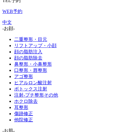
TEL予約
WEB予約
中文
-お顔-
二重整形・目元
リフトアップ・小顔
顔の脂肪注入
顔の脂肪除去
鼻整形・小鼻整形
口整形・唇整形
アゴ整形
ヒアルロン酸注射
ボトックス注射
注射-プチ整形その他
ホクロ除去
耳整形
傷跡修正
他院修正
-お肌-