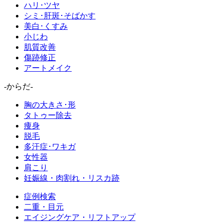
ハリ･ツヤ
シミ･肝斑･そばかす
美白･くすみ
小じわ
肌質改善
傷跡修正
アートメイク
-からだ-
胸の大きさ･形
タトゥー除去
痩身
脱毛
多汗症･ワキガ
女性器
肩こり
妊娠線・肉割れ・リスカ跡
症例検索
二重・目元
エイジングケア・リフトアップ