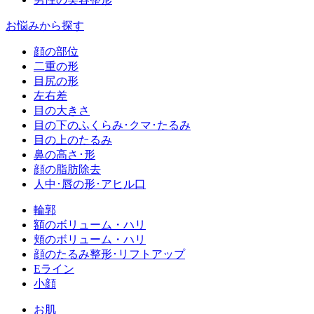
お悩みから探す
顔の部位
二重の形
目尻の形
左右差
目の大きさ
目の下のふくらみ･クマ･たるみ
目の上のたるみ
鼻の高さ･形
顔の脂肪除去
人中･唇の形･アヒル口
輪郭
額のボリューム・ハリ
頬のボリューム・ハリ
顔のたるみ整形･リフトアップ
Eライン
小顔
お肌