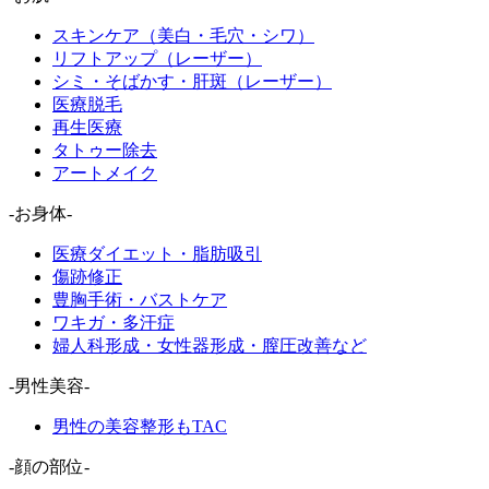
スキンケア（美白・毛穴・シワ）
リフトアップ（レーザー）
シミ・そばかす・肝斑（レーザー）
医療脱毛
再生医療
タトゥー除去
アートメイク
-お身体-
医療ダイエット・脂肪吸引
傷跡修正
豊胸手術・バストケア
ワキガ・多汗症
婦人科形成・女性器形成・膣圧改善など
-男性美容-
男性の美容整形もTAC
-顔の部位-