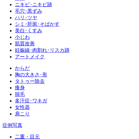
ニキビ･ニキビ跡
毛穴･黒ずみ
ハリ･ツヤ
シミ･肝斑･そばかす
美白･くすみ
小じわ
肌質改善
妊娠線･肉割れ･リスカ跡
アートメイク
からだ
胸の大きさ･形
タトゥー除去
痩身
脱毛
多汗症･ワキガ
女性器
肩こり
症例写真
二重・目元