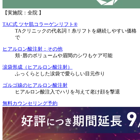
【実施院：全院 】
TAC式 ツヤ肌コラーゲンリフト®
TAクリニックの代名詞！糸リフトを継続しやすい価格
で
ヒアルロン酸注射：その他
頬･唇のボリュームや眉間のシワもケア可能
涙袋形成（ヒアルロン酸注射）
ふっくらとした涙袋で愛らしい目元作り
ゴルゴ線のヒアルロン酸注射
ヒアルロン酸注入でハリを与えて老け顔を撃退
無料カウンセリング予約