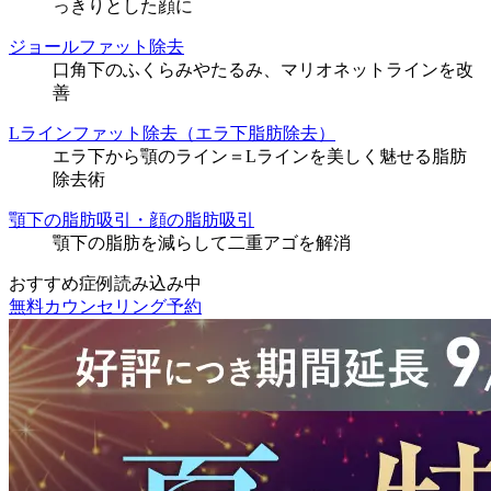
っきりとした顔に
ジョールファット除去
口角下のふくらみやたるみ、マリオネットラインを改
善
Lラインファット除去（エラ下脂肪除去）
エラ下から顎のライン＝Lラインを美しく魅せる脂肪
除去術
顎下の脂肪吸引・顔の脂肪吸引
顎下の脂肪を減らして二重アゴを解消
おすすめ症例読み込み中
無料カウンセリング予約