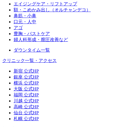
エイジングケア・リフトアップ
額・こめかみ出し（オルチャンデコ）
鼻筋・小鼻
口元・人中
アゴ
豊胸・バストケア
婦人科形成・膣圧改善など
ダウンタイム一覧
クリニック一覧・アクセス
新宿 公式HP
銀座 公式HP
横浜 公式HP
大阪 公式HP
福岡 公式HP
川越 公式HP
高崎 公式HP
仙台 公式HP
札幌 公式HP