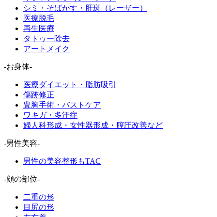
シミ・そばかす・肝斑（レーザー）
医療脱毛
再生医療
タトゥー除去
アートメイク
-お身体-
医療ダイエット・脂肪吸引
傷跡修正
豊胸手術・バストケア
ワキガ・多汗症
婦人科形成・女性器形成・膣圧改善など
-男性美容-
男性の美容整形もTAC
-顔の部位-
二重の形
目尻の形