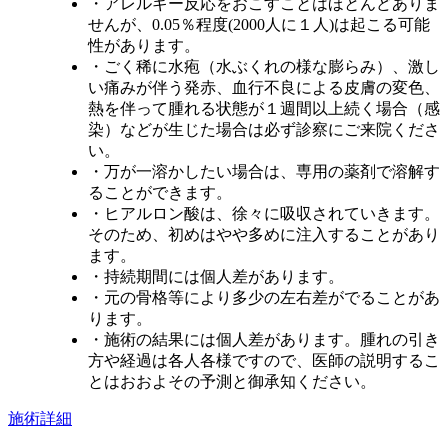
・アレルギー反応をおこすことはほとんどありま
せんが、0.05％程度(2000人に１人)は起こる可能
性があります。
・ごく稀に水疱（水ぶくれの様な膨らみ）、激し
い痛みが伴う発赤、血行不良による皮膚の変色、
熱を伴って腫れる状態が１週間以上続く場合（感
染）などが生じた場合は必ず診察にご来院くださ
い。
・万が一溶かしたい場合は、専用の薬剤で溶解す
ることができます。
・ヒアルロン酸は、徐々に吸収されていきます。
そのため、初めはやや多めに注入することがあり
ます。
・持続期間には個人差があります。
・元の骨格等により多少の左右差がでることがあ
ります。
・施術の結果には個人差があります。腫れの引き
方や経過は各人各様ですので、医師の説明するこ
とはおおよその予測と御承知ください。
施術詳細