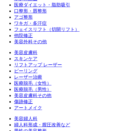
医療ダイエット・脂肪吸引
口整形・唇整形
アゴ整形
ワキガ・多汗症
フェイスリフト（切開リフト）
他院修正
美容外科その他
美容皮膚科
スキンケア
リフトアップ レーザー
ピーリング
レーザー治療
医療脱毛（女性）
医療脱毛（男性）
美容皮膚科その他
傷跡修正
アートメイク
美容婦人科
婦人科形成・膣圧改善など
男性の美容整形