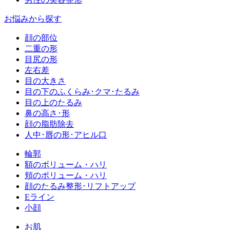
お悩みから探す
顔の部位
二重の形
目尻の形
左右差
目の大きさ
目の下のふくらみ･クマ･たるみ
目の上のたるみ
鼻の高さ･形
顔の脂肪除去
人中･唇の形･アヒル口
輪郭
額のボリューム・ハリ
頬のボリューム・ハリ
顔のたるみ整形･リフトアップ
Eライン
小顔
お肌