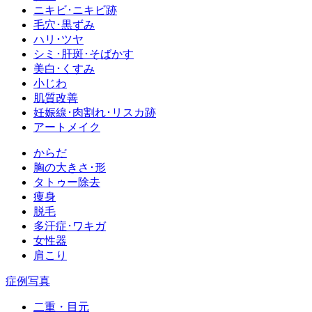
ニキビ･ニキビ跡
毛穴･黒ずみ
ハリ･ツヤ
シミ･肝斑･そばかす
美白･くすみ
小じわ
肌質改善
妊娠線･肉割れ･リスカ跡
アートメイク
からだ
胸の大きさ･形
タトゥー除去
痩身
脱毛
多汗症･ワキガ
女性器
肩こり
症例写真
二重・目元