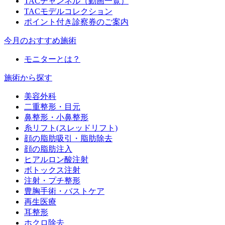
TACチャンネル（動画一覧）
TACモデルコレクション
ポイント付き診察券のご案内
今月のおすすめ施術
モニターとは？
施術から探す
美容外科
二重整形・目元
鼻整形・小鼻整形
糸リフト(スレッドリフト)
顔の脂肪吸引・脂肪除去
顔の脂肪注入
ヒアルロン酸注射
ボトックス注射
注射・プチ整形
豊胸手術・バストケア
再生医療
耳整形
ホクロ除去