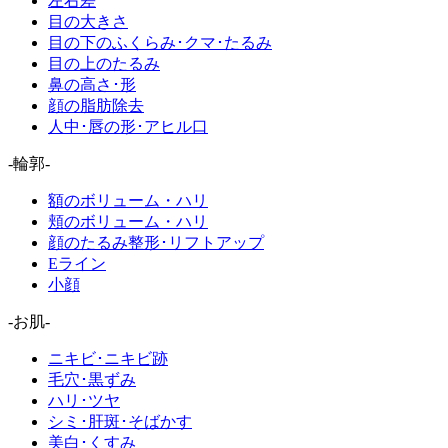
左右差
目の大きさ
目の下のふくらみ･クマ･たるみ
目の上のたるみ
鼻の高さ･形
顔の脂肪除去
人中･唇の形･アヒル口
-輪郭-
額のボリューム・ハリ
頬のボリューム・ハリ
顔のたるみ整形･リフトアップ
Eライン
小顔
-お肌-
ニキビ･ニキビ跡
毛穴･黒ずみ
ハリ･ツヤ
シミ･肝斑･そばかす
美白･くすみ