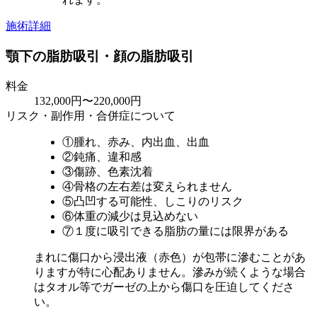
施術詳細
顎下の脂肪吸引・顔の脂肪吸引
料金
132,000円〜220,000円
リスク・副作用・合併症について
①腫れ、赤み、内出血、出血
②鈍痛、違和感
③傷跡、色素沈着
④骨格の左右差は変えられません
⑤凸凹する可能性、しこりのリスク
⑥体重の減少は見込めない
⑦１度に吸引できる脂肪の量には限界がある
まれに傷口から浸出液（赤色）が包帯に滲むことがあ
りますが特に心配ありません。滲みが続くような場合
はタオル等でガーゼの上から傷口を圧迫してくださ
い。