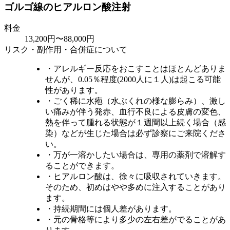
ゴルゴ線のヒアルロン酸注射
料金
13,200円〜88,000円
リスク・副作用・合併症について
・アレルギー反応をおこすことはほとんどありま
せんが、0.05％程度(2000人に１人)は起こる可能
性があります。
・ごく稀に水疱（水ぶくれの様な膨らみ）、激し
い痛みが伴う発赤、血行不良による皮膚の変色、
熱を伴って腫れる状態が１週間以上続く場合（感
染）などが生じた場合は必ず診察にご来院くださ
い。
・万が一溶かしたい場合は、専用の薬剤で溶解す
ることができます。
・ヒアルロン酸は、徐々に吸収されていきます。
そのため、初めはやや多めに注入することがあり
ます。
・持続期間には個人差があります。
・元の骨格等により多少の左右差がでることがあ