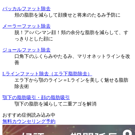
バッカルファット除去
頬の脂肪を減らして顔痩せと将来のたるみ予防に
メーラーファット除去
脱！ア○パンマン顔！頬の余分な脂肪を減らして、す
っきりとした顔に
ジョールファット除去
口角下のふくらみやたるみ、マリオネットラインを改
善
Lラインファット除去（エラ下脂肪除去）
エラ下から顎のライン＝Lラインを美しく魅せる脂肪
除去術
顎下の脂肪吸引・顔の脂肪吸引
顎下の脂肪を減らして二重アゴを解消
おすすめ症例読み込み中
無料カウンセリング予約