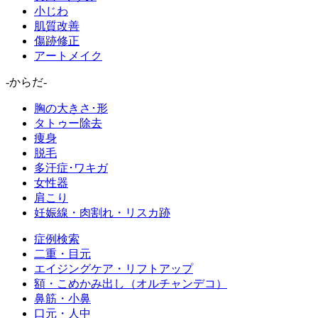
小じわ
肌質改善
傷跡修正
アートメイク
-からだ-
胸の大きさ･形
タトゥー除去
痩身
脱毛
多汗症･ワキガ
女性器
肩こり
妊娠線・肉割れ・リスカ跡
症例検索
二重・目元
エイジングケア・リフトアップ
額・こめかみ出し（オルチャンデコ）
鼻筋・小鼻
口元・人中