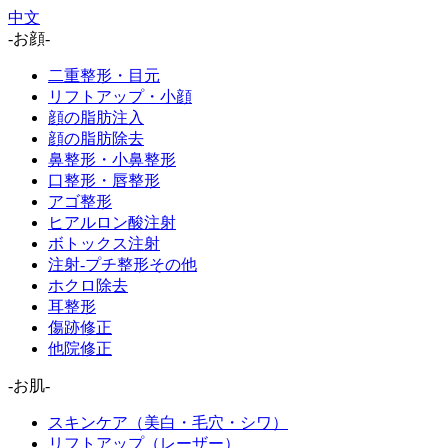
中文
-お顔-
二重整形・目元
リフトアップ・小顔
顔の脂肪注入
顔の脂肪除去
鼻整形・小鼻整形
口整形・唇整形
アゴ整形
ヒアルロン酸注射
ボトックス注射
注射-プチ整形その他
ホクロ除去
耳整形
傷跡修正
他院修正
-お肌-
スキンケア（美白・毛穴・シワ）
リフトアップ（レーザー）