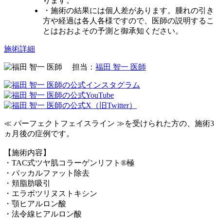
ります。
・施術の結果には個人差があります。腫れの引き
方や経過は各人各様ですので、医師の説明するこ
とはおおよその予測と御承知ください。
施術詳細
担当：
福田 智一 医師
≪ パーフェクトフェイスライン ≫を受けられた方の、施術3
ヵ月後の症例です。
【施術内容】
・TAC式ツヤ肌コラーゲンリフト®極
・バッカルファット除去
・頬脂肪吸引
・エラボツリヌストキシン
・顎ヒアルロン酸
・法令線ヒアルロン酸