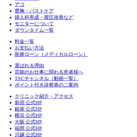
アゴ
豊胸・バストケア
婦人科形成・膣圧改善など
モニターについて
ダウンタイム一覧
料金一覧
お支払い方法
医療ローン（メディカルローン）
選ばれる理由
芸能のお仕事に関わる患者様へ
TACチャンネル（動画一覧）
ポイント付き診察券のご案内
クリニック紹介・アクセス
新宿 公式HP
銀座 公式HP
横浜 公式HP
大阪 公式HP
福岡 公式HP
川越 公式HP