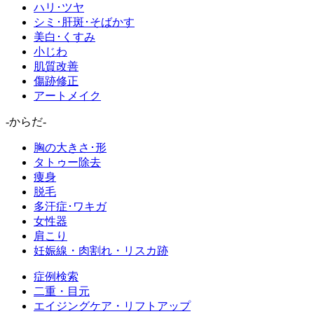
ハリ･ツヤ
シミ･肝斑･そばかす
美白･くすみ
小じわ
肌質改善
傷跡修正
アートメイク
-からだ-
胸の大きさ･形
タトゥー除去
痩身
脱毛
多汗症･ワキガ
女性器
肩こり
妊娠線・肉割れ・リスカ跡
症例検索
二重・目元
エイジングケア・リフトアップ