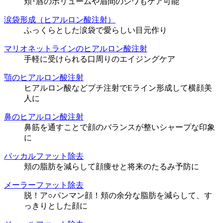
頬･唇のボリュームや眉間のシワもケア可能
涙袋形成（ヒアルロン酸注射）
ふっくらとした涙袋で愛らしい目元作り
マリオネットラインのヒアルロン酸注射
手軽に受けられる口周りのエイジングケア
顎のヒアルロン酸注射
ヒアルロン酸などプチ注射でEライン形成して横顔美
人に
鼻のヒアルロン酸注射
鼻筋を通すことで顔のバランスが整いシャープな印象
に
バッカルファット除去
頬の脂肪を減らして顔痩せと将来のたるみ予防に
メーラーファット除去
脱！ア○パンマン顔！頬の余分な脂肪を減らして、す
っきりとした顔に