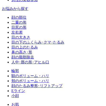
お悩みから探す
顔の部位
二重の形
目尻の形
左右差
目の大きさ
目の下のふくらみ･クマ･たるみ
目の上のたるみ
鼻の高さ･形
顔の脂肪除去
人中･唇の形･アヒル口
輪郭
額のボリューム・ハリ
頬のボリューム・ハリ
顔のたるみ整形･リフトアップ
Eライン
小顔
お肌