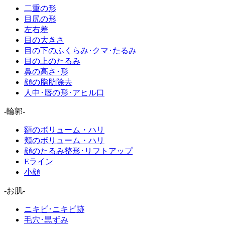
二重の形
目尻の形
左右差
目の大きさ
目の下のふくらみ･クマ･たるみ
目の上のたるみ
鼻の高さ･形
顔の脂肪除去
人中･唇の形･アヒル口
-輪郭-
額のボリューム・ハリ
頬のボリューム・ハリ
顔のたるみ整形･リフトアップ
Eライン
小顔
-お肌-
ニキビ･ニキビ跡
毛穴･黒ずみ