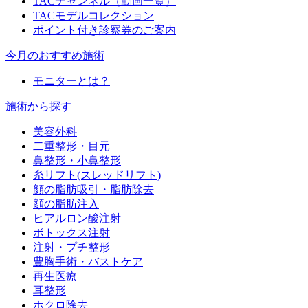
TACチャンネル（動画一覧）
TACモデルコレクション
ポイント付き診察券のご案内
今月のおすすめ施術
モニターとは？
施術から探す
美容外科
二重整形・目元
鼻整形・小鼻整形
糸リフト(スレッドリフト)
顔の脂肪吸引・脂肪除去
顔の脂肪注入
ヒアルロン酸注射
ボトックス注射
注射・プチ整形
豊胸手術・バストケア
再生医療
耳整形
ホクロ除去