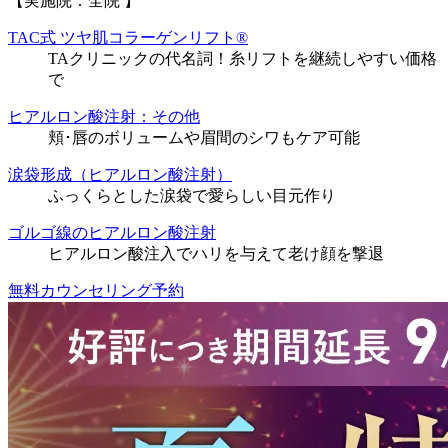
【実施院：全院 】
TAC式 ツヤ肌コラーゲンリフト®
TAクリニックの代名詞！糸リフトを継続しやすい価格
で
ヒアルロン酸注射：その他
頬･唇のボリュームや眉間のシワもケア可能
涙袋形成（ヒアルロン酸注射）
ふっくらとした涙袋で愛らしい目元作り
ゴルゴ線のヒアルロン酸注射
ヒアルロン酸注入でハリを与えて老け顔を撃退
無料カウンセリング予約