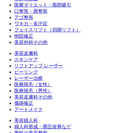
医療ダイエット・脂肪吸引
口整形・唇整形
アゴ整形
ワキガ・多汗症
フェイスリフト（切開リフト）
他院修正
美容外科その他
美容皮膚科
スキンケア
リフトアップ レーザー
ピーリング
レーザー治療
医療脱毛（女性）
医療脱毛（男性）
美容皮膚科その他
傷跡修正
アートメイク
美容婦人科
婦人科形成・膣圧改善など
男性の美容整形