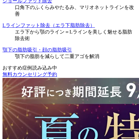
ジョールファット除去
口角下のふくらみやたるみ、マリオネットラインを改
善
Lラインファット除去（エラ下脂肪除去）
エラ下から顎のライン＝Lラインを美しく魅せる脂肪
除去術
顎下の脂肪吸引・顔の脂肪吸引
顎下の脂肪を減らして二重アゴを解消
おすすめ症例読み込み中
無料カウンセリング予約