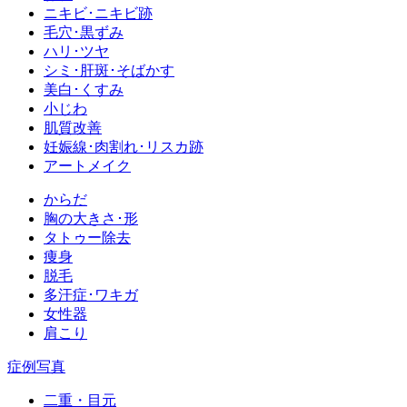
ニキビ･ニキビ跡
毛穴･黒ずみ
ハリ･ツヤ
シミ･肝斑･そばかす
美白･くすみ
小じわ
肌質改善
妊娠線･肉割れ･リスカ跡
アートメイク
からだ
胸の大きさ･形
タトゥー除去
痩身
脱毛
多汗症･ワキガ
女性器
肩こり
症例写真
二重・目元