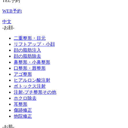
TEL予約
WEB予約
中文
-お顔-
二重整形・目元
リフトアップ・小顔
顔の脂肪注入
顔の脂肪除去
鼻整形・小鼻整形
口整形・唇整形
アゴ整形
ヒアルロン酸注射
ボトックス注射
注射-プチ整形その他
ホクロ除去
耳整形
傷跡修正
他院修正
-お肌-