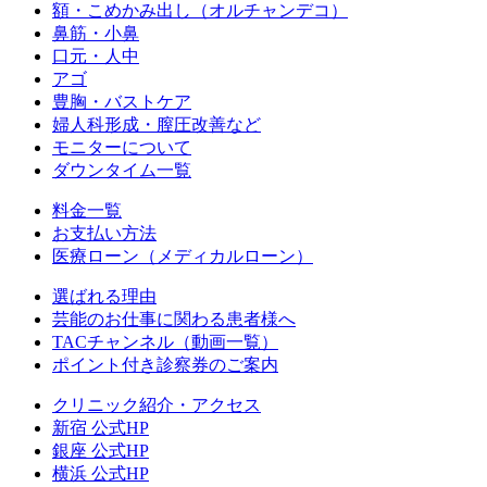
額・こめかみ出し（オルチャンデコ）
鼻筋・小鼻
口元・人中
アゴ
豊胸・バストケア
婦人科形成・膣圧改善など
モニターについて
ダウンタイム一覧
料金一覧
お支払い方法
医療ローン（メディカルローン）
選ばれる理由
芸能のお仕事に関わる患者様へ
TACチャンネル（動画一覧）
ポイント付き診察券のご案内
クリニック紹介・アクセス
新宿 公式HP
銀座 公式HP
横浜 公式HP