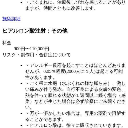
・ごくまれに、治療後しびれを感じることがあり
ますが、時間とともに改善します。
施術詳細
ヒアルロン酸注射：その他
料金
900円〜110,000円
リスク・副作用・合併症について
・アレルギー反応を起こすことはほとんどありま
せんが、0.05％程度(2000人に１人)は起こる可能
性があります。
・ごく稀に水疱（水ぶくれの様な膨らみ）、激し
い痛みが伴う発赤、血行不良による皮膚の変色、
熱を伴って腫れる状態が１週間以上続く場合（感
染）などが生じた場合は必ず診察にご来院くださ
い。
・万が一溶かしたい場合は、専用の薬剤で溶解す
ることができます。
・ヒアルロン酸は、徐々に吸収されていきます。