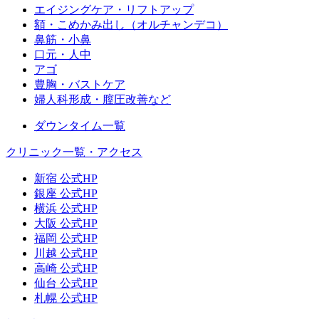
エイジングケア・リフトアップ
額・こめかみ出し（オルチャンデコ）
鼻筋・小鼻
口元・人中
アゴ
豊胸・バストケア
婦人科形成・膣圧改善など
ダウンタイム一覧
クリニック一覧・アクセス
新宿 公式HP
銀座 公式HP
横浜 公式HP
大阪 公式HP
福岡 公式HP
川越 公式HP
高崎 公式HP
仙台 公式HP
札幌 公式HP