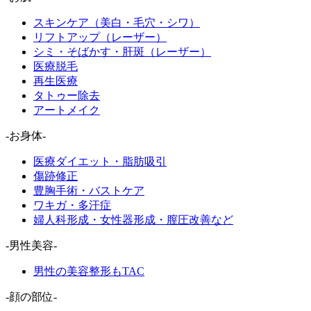
スキンケア（美白・毛穴・シワ）
リフトアップ（レーザー）
シミ・そばかす・肝斑（レーザー）
医療脱毛
再生医療
タトゥー除去
アートメイク
-お身体-
医療ダイエット・脂肪吸引
傷跡修正
豊胸手術・バストケア
ワキガ・多汗症
婦人科形成・女性器形成・膣圧改善など
-男性美容-
男性の美容整形もTAC
-顔の部位-