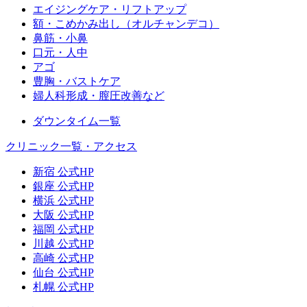
エイジングケア・リフトアップ
額・こめかみ出し（オルチャンデコ）
鼻筋・小鼻
口元・人中
アゴ
豊胸・バストケア
婦人科形成・膣圧改善など
ダウンタイム一覧
クリニック一覧・アクセス
新宿 公式HP
銀座 公式HP
横浜 公式HP
大阪 公式HP
福岡 公式HP
川越 公式HP
高崎 公式HP
仙台 公式HP
札幌 公式HP