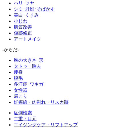
ハリ･ツヤ
シミ･肝斑･そばかす
美白･くすみ
小じわ
肌質改善
傷跡修正
アートメイク
-からだ-
胸の大きさ･形
タトゥー除去
痩身
脱毛
多汗症･ワキガ
女性器
肩こり
妊娠線・肉割れ・リスカ跡
症例検索
二重・目元
エイジングケア・リフトアップ