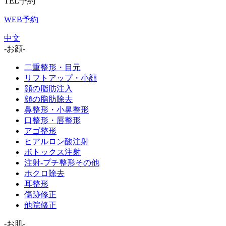
TEL予約
WEB予約
中文
-お顔-
二重整形・目元
リフトアップ・小顔
顔の脂肪注入
顔の脂肪除去
鼻整形・小鼻整形
口整形・唇整形
アゴ整形
ヒアルロン酸注射
ボトックス注射
注射-プチ整形その他
ホクロ除去
耳整形
傷跡修正
他院修正
-お肌-