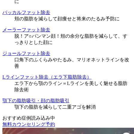
に
バッカルファット除去
頬の脂肪を減らして顔痩せと将来のたるみ予防に
メーラーファット除去
脱！ア○パンマン顔！頬の余分な脂肪を減らして、す
っきりとした顔に
ジョールファット除去
口角下のふくらみやたるみ、マリオネットラインを改
善
Lラインファット除去（エラ下脂肪除去）
エラ下から顎のライン＝Lラインを美しく魅せる脂肪
除去術
顎下の脂肪吸引・顔の脂肪吸引
顎下の脂肪を減らして二重アゴを解消
おすすめ症例読み込み中
無料カウンセリング予約