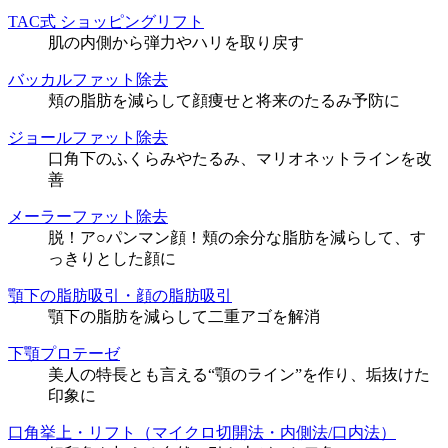
TAC式 ショッピングリフト
肌の内側から弾力やハリを取り戻す
バッカルファット除去
頬の脂肪を減らして顔痩せと将来のたるみ予防に
ジョールファット除去
口角下のふくらみやたるみ、マリオネットラインを改
善
メーラーファット除去
脱！ア○パンマン顔！頬の余分な脂肪を減らして、す
っきりとした顔に
顎下の脂肪吸引・顔の脂肪吸引
顎下の脂肪を減らして二重アゴを解消
下顎プロテーゼ
美人の特長とも言える“顎のライン”を作り、垢抜けた
印象に
口角挙上・リフト（マイクロ切開法・内側法/口内法）