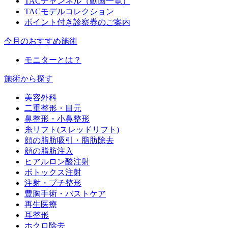
TACチャンネル（動画一覧）
TACモデルコレクション
ポイント付き診察券のご案内
今月のおすすめ施術
モニターとは？
施術から探す
美容外科
二重整形・目元
鼻整形・小鼻整形
糸リフト(スレッドリフト)
顔の脂肪吸引・脂肪除去
顔の脂肪注入
ヒアルロン酸注射
ボトックス注射
注射・プチ整形
豊胸手術・バストケア
再生医療
耳整形
ホクロ除去