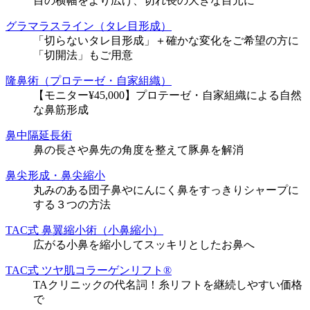
目の横幅をより広げ、切れ長の大きな目元に
グラマラスライン（タレ目形成）
「切らないタレ目形成」＋確かな変化をご希望の方に
「切開法」もご用意
隆鼻術（プロテーゼ・自家組織）
【モニター¥45,000】プロテーゼ・自家組織による自然
な鼻筋形成
鼻中隔延長術
鼻の長さや鼻先の角度を整えて豚鼻を解消
鼻尖形成・鼻尖縮小
丸みのある団子鼻やにんにく鼻をすっきりシャープに
する３つの方法
TAC式 鼻翼縮小術（小鼻縮小）
広がる小鼻を縮小してスッキリとしたお鼻へ
TAC式 ツヤ肌コラーゲンリフト®
TAクリニックの代名詞！糸リフトを継続しやすい価格
で