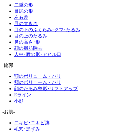
二重の形
目尻の形
左右差
目の大きさ
目の下のふくらみ･クマ･たるみ
目の上のたるみ
鼻の高さ･形
顔の脂肪除去
人中･唇の形･アヒル口
-輪郭-
額のボリューム・ハリ
頬のボリューム・ハリ
顔のたるみ整形･リフトアップ
Eライン
小顔
-お肌-
ニキビ･ニキビ跡
毛穴･黒ずみ