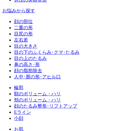
お悩みから探す
顔の部位
二重の形
目尻の形
左右差
目の大きさ
目の下のふくらみ･クマ･たるみ
目の上のたるみ
鼻の高さ･形
顔の脂肪除去
人中･唇の形･アヒル口
輪郭
額のボリューム・ハリ
頬のボリューム・ハリ
顔のたるみ整形･リフトアップ
Eライン
小顔
お肌