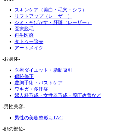
スキンケア（美白・毛穴・シワ）
リフトアップ（レーザー）
シミ・そばかす・肝斑（レーザー）
医療脱毛
再生医療
タトゥー除去
アートメイク
-お身体-
医療ダイエット・脂肪吸引
傷跡修正
豊胸手術・バストケア
ワキガ・多汗症
婦人科形成・女性器形成・膣圧改善など
-男性美容-
男性の美容整形もTAC
-顔の部位-