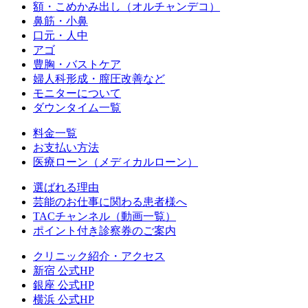
額・こめかみ出し（オルチャンデコ）
鼻筋・小鼻
口元・人中
アゴ
豊胸・バストケア
婦人科形成・膣圧改善など
モニターについて
ダウンタイム一覧
料金一覧
お支払い方法
医療ローン（メディカルローン）
選ばれる理由
芸能のお仕事に関わる患者様へ
TACチャンネル（動画一覧）
ポイント付き診察券のご案内
クリニック紹介・アクセス
新宿 公式HP
銀座 公式HP
横浜 公式HP