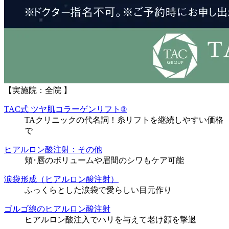
【実施院：全院 】
TAC式 ツヤ肌コラーゲンリフト®
TAクリニックの代名詞！糸リフトを継続しやすい価格
で
ヒアルロン酸注射：その他
頬･唇のボリュームや眉間のシワもケア可能
涙袋形成（ヒアルロン酸注射）
ふっくらとした涙袋で愛らしい目元作り
ゴルゴ線のヒアルロン酸注射
ヒアルロン酸注入でハリを与えて老け顔を撃退