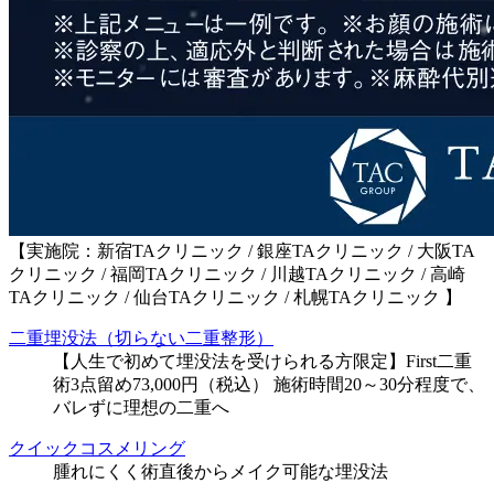
【実施院：新宿TAクリニック / 銀座TAクリニック / 大阪TA
クリニック / 福岡TAクリニック / 川越TAクリニック / 高崎
TAクリニック / 仙台TAクリニック / 札幌TAクリニック 】
二重埋没法（切らない二重整形）
【人生で初めて埋没法を受けられる方限定】First二重
術3点留め73,000円（税込） 施術時間20～30分程度で、
バレずに理想の二重へ
クイックコスメリング
腫れにくく術直後からメイク可能な埋没法