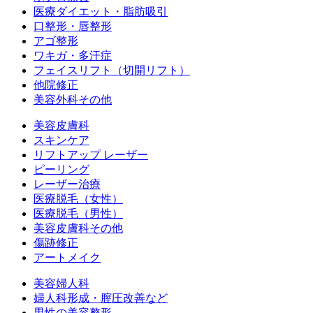
医療ダイエット・脂肪吸引
口整形・唇整形
アゴ整形
ワキガ・多汗症
フェイスリフト（切開リフト）
他院修正
美容外科その他
美容皮膚科
スキンケア
リフトアップ レーザー
ピーリング
レーザー治療
医療脱毛（女性）
医療脱毛（男性）
美容皮膚科その他
傷跡修正
アートメイク
美容婦人科
婦人科形成・膣圧改善など
男性の美容整形