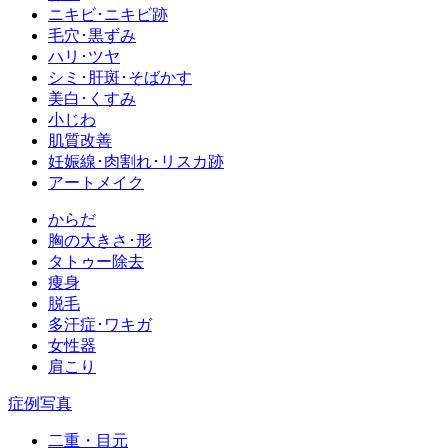
ニキビ･ニキビ跡
毛穴･黒ずみ
ハリ･ツヤ
シミ･肝斑･そばかす
美白･くすみ
小じわ
肌質改善
妊娠線･肉割れ･リスカ跡
アートメイク
からだ
胸の大きさ･形
タトゥー除去
痩身
脱毛
多汗症･ワキガ
女性器
肩こり
症例写真
二重・目元