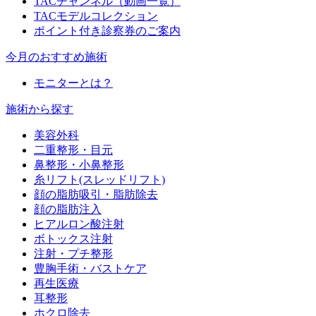
TACチャンネル（動画一覧）
TACモデルコレクション
ポイント付き診察券のご案内
今月のおすすめ施術
モニターとは？
施術から探す
美容外科
二重整形・目元
鼻整形・小鼻整形
糸リフト(スレッドリフト)
顔の脂肪吸引・脂肪除去
顔の脂肪注入
ヒアルロン酸注射
ボトックス注射
注射・プチ整形
豊胸手術・バストケア
再生医療
耳整形
ホクロ除去