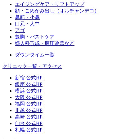
エイジングケア・リフトアップ
額・こめかみ出し（オルチャンデコ）
鼻筋・小鼻
口元・人中
アゴ
豊胸・バストケア
婦人科形成・膣圧改善など
ダウンタイム一覧
クリニック一覧・アクセス
新宿 公式HP
銀座 公式HP
横浜 公式HP
大阪 公式HP
福岡 公式HP
川越 公式HP
高崎 公式HP
仙台 公式HP
札幌 公式HP