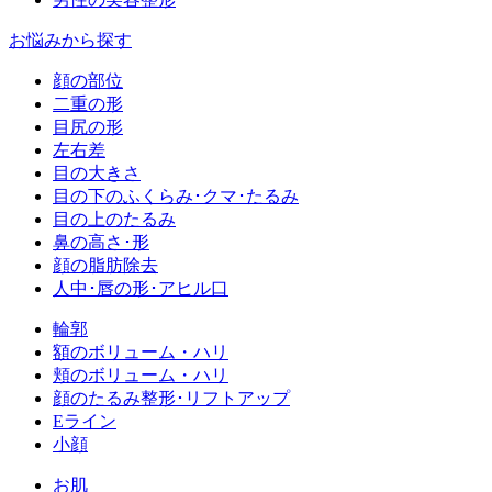
お悩みから探す
顔の部位
二重の形
目尻の形
左右差
目の大きさ
目の下のふくらみ･クマ･たるみ
目の上のたるみ
鼻の高さ･形
顔の脂肪除去
人中･唇の形･アヒル口
輪郭
額のボリューム・ハリ
頬のボリューム・ハリ
顔のたるみ整形･リフトアップ
Eライン
小顔
お肌