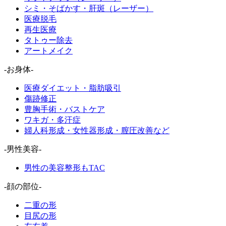
シミ・そばかす・肝斑（レーザー）
医療脱毛
再生医療
タトゥー除去
アートメイク
-お身体-
医療ダイエット・脂肪吸引
傷跡修正
豊胸手術・バストケア
ワキガ・多汗症
婦人科形成・女性器形成・膣圧改善など
-男性美容-
男性の美容整形もTAC
-顔の部位-
二重の形
目尻の形