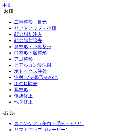
中文
-お顔-
二重整形・目元
リフトアップ・小顔
顔の脂肪注入
顔の脂肪除去
鼻整形・小鼻整形
口整形・唇整形
アゴ整形
ヒアルロン酸注射
ボトックス注射
注射-プチ整形その他
ホクロ除去
耳整形
傷跡修正
他院修正
-お肌-
スキンケア（美白・毛穴・シワ）
リフトアップ（レーザー）