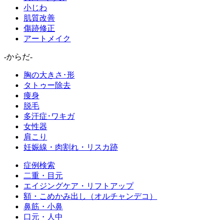
小じわ
肌質改善
傷跡修正
アートメイク
-からだ-
胸の大きさ･形
タトゥー除去
痩身
脱毛
多汗症･ワキガ
女性器
肩こり
妊娠線・肉割れ・リスカ跡
症例検索
二重・目元
エイジングケア・リフトアップ
額・こめかみ出し（オルチャンデコ）
鼻筋・小鼻
口元・人中