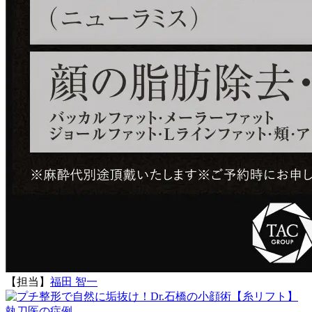
【担当】
福田 智一
執刀医の症例