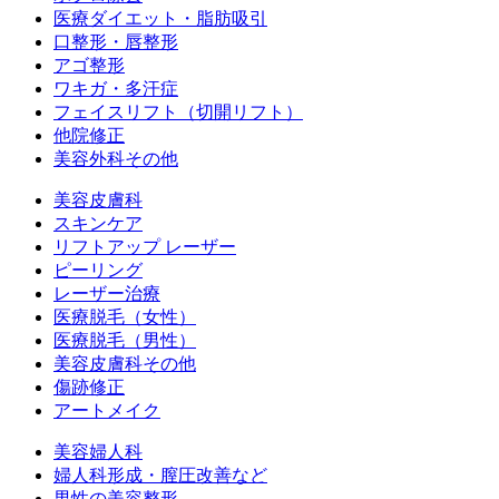
医療ダイエット・脂肪吸引
口整形・唇整形
アゴ整形
ワキガ・多汗症
フェイスリフト（切開リフト）
他院修正
美容外科その他
美容皮膚科
スキンケア
リフトアップ レーザー
ピーリング
レーザー治療
医療脱毛（女性）
医療脱毛（男性）
美容皮膚科その他
傷跡修正
アートメイク
美容婦人科
婦人科形成・膣圧改善など
男性の美容整形