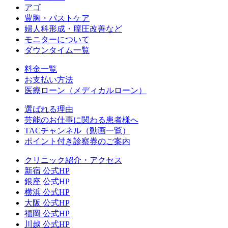
アゴ
豊胸・バストケア
婦人科形成・膣圧改善など
モニターについて
ダウンタイム一覧
料金一覧
お支払い方法
医療ローン（メディカルローン）
選ばれる理由
芸能のお仕事に関わる患者様へ
TACチャンネル（動画一覧）
ポイント付き診察券のご案内
クリニック紹介・アクセス
新宿 公式HP
銀座 公式HP
横浜 公式HP
大阪 公式HP
福岡 公式HP
川越 公式HP