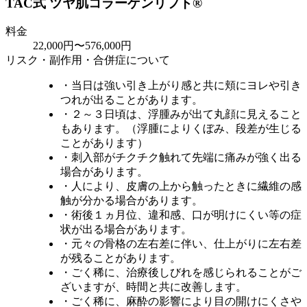
TAC式 ツヤ肌コラーゲンリフト®
料金
22,000円〜576,000円
リスク・副作用・合併症について
・当日は強い引き上がり感と共に頬にヨレや引き
つれが出ることがあります。
・２～３日頃は、浮腫みが出て丸顔に見えること
もあります。（浮腫によりくぼみ、段差が生じる
ことがあります）
・刺入部がチクチク触れて先端に痛みが強く出る
場合があります。
・人により、皮膚の上から触ったときに繊維の感
触が分かる場合があります。
・術後１ヵ月位、違和感、口が明けにくい等の症
状が出る場合があります。
・元々の骨格の左右差に伴い、仕上がりに左右差
が残ることがあります。
・ごく稀に、治療後しびれを感じられることがご
ざいますが、時間と共に改善します。
・ごく稀に、麻酔の影響により目の開けにくさや