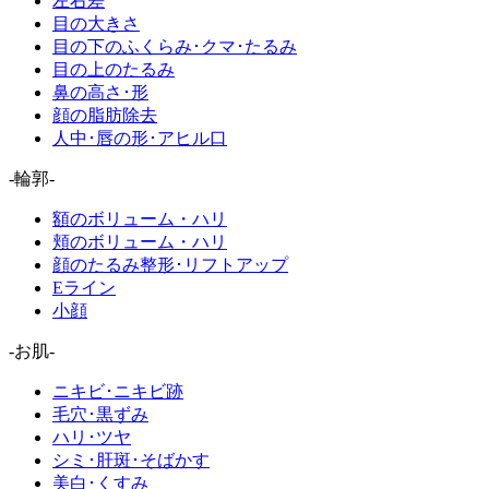
左右差
目の大きさ
目の下のふくらみ･クマ･たるみ
目の上のたるみ
鼻の高さ･形
顔の脂肪除去
人中･唇の形･アヒル口
-輪郭-
額のボリューム・ハリ
頬のボリューム・ハリ
顔のたるみ整形･リフトアップ
Eライン
小顔
-お肌-
ニキビ･ニキビ跡
毛穴･黒ずみ
ハリ･ツヤ
シミ･肝斑･そばかす
美白･くすみ