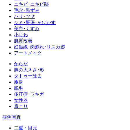
ニキビ･ニキビ跡
毛穴･黒ずみ
ハリ･ツヤ
シミ･肝斑･そばかす
美白･くすみ
小じわ
肌質改善
妊娠線･肉割れ･リスカ跡
アートメイク
からだ
胸の大きさ･形
タトゥー除去
痩身
脱毛
多汗症･ワキガ
女性器
肩こり
症例写真
二重・目元