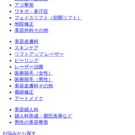
アゴ整形
ワキガ・多汗症
フェイスリフト（切開リフト）
他院修正
美容外科その他
美容皮膚科
スキンケア
リフトアップ レーザー
ピーリング
レーザー治療
医療脱毛（女性）
医療脱毛（男性）
美容皮膚科その他
傷跡修正
アートメイク
美容婦人科
婦人科形成・膣圧改善など
男性の美容整形
お悩みから探す