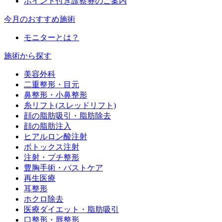
ポイント付き診察券のご案内
今月のおすすめ施術
モニターとは？
施術から探す
美容外科
二重整形・目元
鼻整形・小鼻整形
糸リフト(スレッドリフト)
顔の脂肪吸引・脂肪除去
顔の脂肪注入
ヒアルロン酸注射
ボトックス注射
注射・プチ整形
豊胸手術・バストケア
再生医療
耳整形
ホクロ除去
医療ダイエット・脂肪吸引
口整形・唇整形