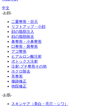
中文
-お顔-
二重整形・目元
リフトアップ・小顔
顔の脂肪注入
顔の脂肪除去
鼻整形・小鼻整形
口整形・唇整形
アゴ整形
ヒアルロン酸注射
ボトックス注射
注射-プチ整形その他
ホクロ除去
耳整形
傷跡修正
他院修正
-お肌-
スキンケア（美白・毛穴・シワ）