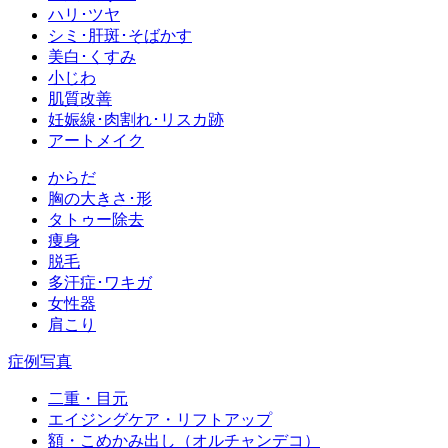
ハリ･ツヤ
シミ･肝斑･そばかす
美白･くすみ
小じわ
肌質改善
妊娠線･肉割れ･リスカ跡
アートメイク
からだ
胸の大きさ･形
タトゥー除去
痩身
脱毛
多汗症･ワキガ
女性器
肩こり
症例写真
二重・目元
エイジングケア・リフトアップ
額・こめかみ出し（オルチャンデコ）