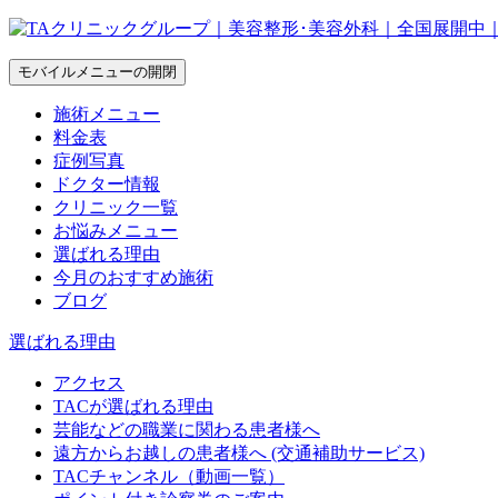
モバイルメニューの開閉
施術メニュー
料金表
症例写真
ドクター情報
クリニック一覧
お悩みメニュー
選ばれる理由
今月のおすすめ施術
ブログ
選ばれる理由
アクセス
TACが選ばれる理由
芸能などの職業に関わる患者様へ
遠方からお越しの患者様へ (交通補助サービス)
TACチャンネル（動画一覧）