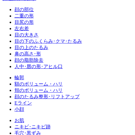
顔の部位
二重の形
目尻の形
左右差
目の大きさ
目の下のふくらみ･クマ･たるみ
目の上のたるみ
鼻の高さ･形
顔の脂肪除去
人中･唇の形･アヒル口
輪郭
額のボリューム・ハリ
頬のボリューム・ハリ
顔のたるみ整形･リフトアップ
Eライン
小顔
お肌
ニキビ･ニキビ跡
毛穴･黒ずみ