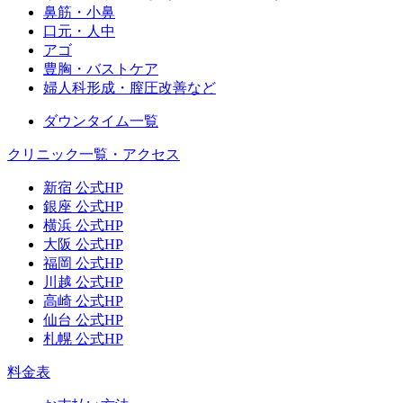
鼻筋・小鼻
口元・人中
アゴ
豊胸・バストケア
婦人科形成・膣圧改善など
ダウンタイム一覧
クリニック一覧・アクセス
新宿 公式HP
銀座 公式HP
横浜 公式HP
大阪 公式HP
福岡 公式HP
川越 公式HP
高崎 公式HP
仙台 公式HP
札幌 公式HP
料金表