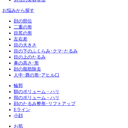
お悩みから探す
顔の部位
二重の形
目尻の形
左右差
目の大きさ
目の下のふくらみ･クマ･たるみ
目の上のたるみ
鼻の高さ･形
顔の脂肪除去
人中･唇の形･アヒル口
輪郭
額のボリューム・ハリ
頬のボリューム・ハリ
顔のたるみ整形･リフトアップ
Eライン
小顔
お肌