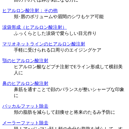
ヒアルロン酸注射：その他
頬･唇のボリュームや眉間のシワもケア可能
涙袋形成（ヒアルロン酸注射）
ふっくらとした涙袋で愛らしい目元作り
マリオネットラインのヒアルロン酸注射
手軽に受けられる口周りのエイジングケア
顎のヒアルロン酸注射
ヒアルロン酸などプチ注射でEライン形成して横顔美
人に
鼻のヒアルロン酸注射
鼻筋を通すことで顔のバランスが整いシャープな印象
に
バッカルファット除去
頬の脂肪を減らして顔痩せと将来のたるみ予防に
メーラーファット除去
脱！ア○パンマン顔！頬の余分な脂肪を減らして、す