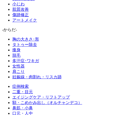
小じわ
肌質改善
傷跡修正
アートメイク
-からだ-
胸の大きさ･形
タトゥー除去
痩身
脱毛
多汗症･ワキガ
女性器
肩こり
妊娠線・肉割れ・リスカ跡
症例検索
二重・目元
エイジングケア・リフトアップ
額・こめかみ出し（オルチャンデコ）
鼻筋・小鼻
口元・人中