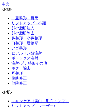
中文
-お顔-
二重整形・目元
リフトアップ・小顔
顔の脂肪注入
顔の脂肪除去
鼻整形・小鼻整形
口整形・唇整形
アゴ整形
ヒアルロン酸注射
ボトックス注射
注射-プチ整形その他
ホクロ除去
耳整形
傷跡修正
他院修正
-お肌-
スキンケア（美白・毛穴・シワ）
リフトアップ（レーザー）