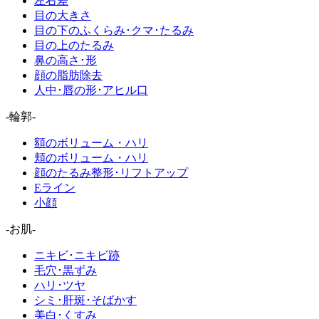
左右差
目の大きさ
目の下のふくらみ･クマ･たるみ
目の上のたるみ
鼻の高さ･形
顔の脂肪除去
人中･唇の形･アヒル口
-輪郭-
額のボリューム・ハリ
頬のボリューム・ハリ
顔のたるみ整形･リフトアップ
Eライン
小顔
-お肌-
ニキビ･ニキビ跡
毛穴･黒ずみ
ハリ･ツヤ
シミ･肝斑･そばかす
美白･くすみ