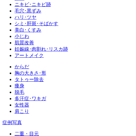
ニキビ･ニキビ跡
毛穴･黒ずみ
ハリ･ツヤ
シミ･肝斑･そばかす
美白･くすみ
小じわ
肌質改善
妊娠線･肉割れ･リスカ跡
アートメイク
からだ
胸の大きさ･形
タトゥー除去
痩身
脱毛
多汗症･ワキガ
女性器
肩こり
症例写真
二重・目元