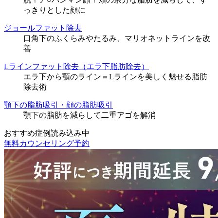
っきりとした顔に
ジョールファット除去
口角下のふくらみやたるみ、マリオネットラインを改
善
Lラインファット除去（エラ下脂肪除去）
エラ下から顎のライン＝Lラインを美しく魅せる脂肪
除去術
顎下の脂肪吸引・顔の脂肪吸引
顎下の脂肪を減らして二重アゴを解消
おすすめ症例読み込み中
無料カウンセリング予約