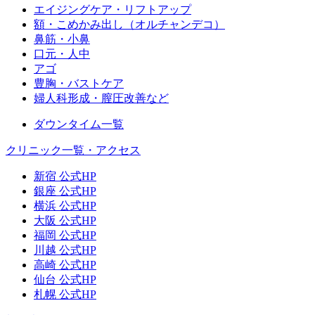
エイジングケア・リフトアップ
額・こめかみ出し（オルチャンデコ）
鼻筋・小鼻
口元・人中
アゴ
豊胸・バストケア
婦人科形成・膣圧改善など
ダウンタイム一覧
クリニック一覧・アクセス
新宿 公式HP
銀座 公式HP
横浜 公式HP
大阪 公式HP
福岡 公式HP
川越 公式HP
高崎 公式HP
仙台 公式HP
札幌 公式HP