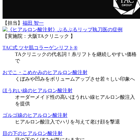
【担当】
福田 智一
執刀医の症例
【実施院：大阪TAクリニック 】
TAC式 ツヤ肌コラーゲンリフト®
TAクリニックの代名詞！糸リフトを継続しやすい価格
で
おでこ・こめかみのヒアルロン酸注射
くぼみや凹みをボリュームアップさせ若々しい印象へ
ほうれい線のヒアルロン酸注射
オーダーメイド性の高いほうれい線ヒアルロン酸注入
を提供
ゴルゴ線のヒアルロン酸注射
ヒアルロン酸注入でハリを与えて老け顔を撃退
目の下のヒアルロン酸注射
目の下のくぼみが気になる方に