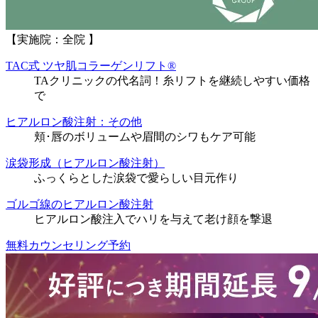
【実施院：全院 】
TAC式 ツヤ肌コラーゲンリフト®
TAクリニックの代名詞！糸リフトを継続しやすい価格
で
ヒアルロン酸注射：その他
頬･唇のボリュームや眉間のシワもケア可能
涙袋形成（ヒアルロン酸注射）
ふっくらとした涙袋で愛らしい目元作り
ゴルゴ線のヒアルロン酸注射
ヒアルロン酸注入でハリを与えて老け顔を撃退
無料カウンセリング予約