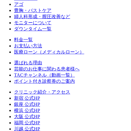
アゴ
豊胸・バストケア
婦人科形成・膣圧改善など
モニターについて
ダウンタイム一覧
料金一覧
お支払い方法
医療ローン（メディカルローン）
選ばれる理由
芸能のお仕事に関わる患者様へ
TACチャンネル（動画一覧）
ポイント付き診察券のご案内
クリニック紹介・アクセス
新宿 公式HP
銀座 公式HP
横浜 公式HP
大阪 公式HP
福岡 公式HP
川越 公式HP