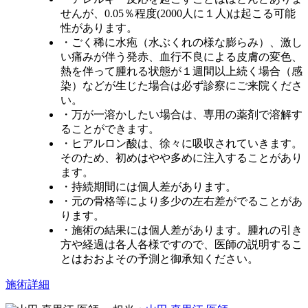
せんが、0.05％程度(2000人に１人)は起こる可能
性があります。
・ごく稀に水疱（水ぶくれの様な膨らみ）、激し
い痛みが伴う発赤、血行不良による皮膚の変色、
熱を伴って腫れる状態が１週間以上続く場合（感
染）などが生じた場合は必ず診察にご来院くださ
い。
・万が一溶かしたい場合は、専用の薬剤で溶解す
ることができます。
・ヒアルロン酸は、徐々に吸収されていきます。
そのため、初めはやや多めに注入することがあり
ます。
・持続期間には個人差があります。
・元の骨格等により多少の左右差がでることがあ
ります。
・施術の結果には個人差があります。腫れの引き
方や経過は各人各様ですので、医師の説明するこ
とはおおよその予測と御承知ください。
施術詳細