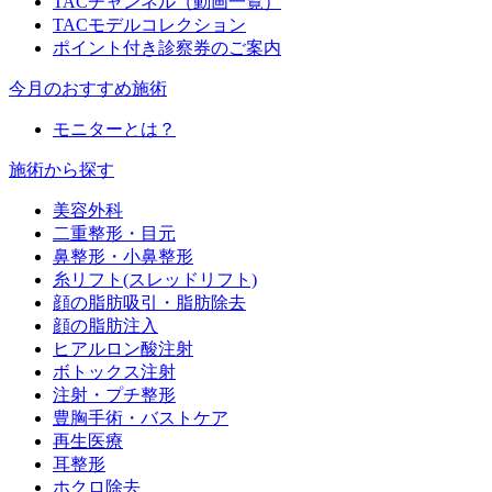
TACチャンネル（動画一覧）
TACモデルコレクション
ポイント付き診察券のご案内
今月のおすすめ施術
モニターとは？
施術から探す
美容外科
二重整形・目元
鼻整形・小鼻整形
糸リフト(スレッドリフト)
顔の脂肪吸引・脂肪除去
顔の脂肪注入
ヒアルロン酸注射
ボトックス注射
注射・プチ整形
豊胸手術・バストケア
再生医療
耳整形
ホクロ除去