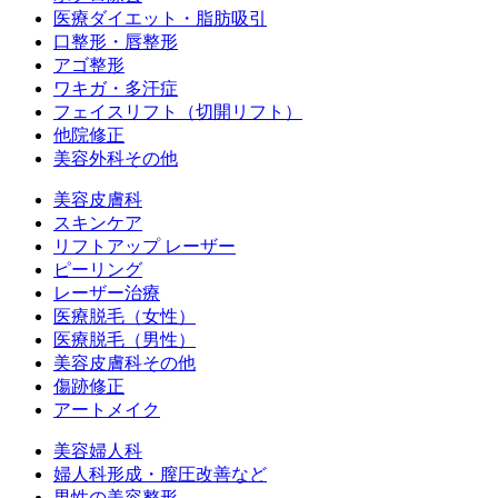
医療ダイエット・脂肪吸引
口整形・唇整形
アゴ整形
ワキガ・多汗症
フェイスリフト（切開リフト）
他院修正
美容外科その他
美容皮膚科
スキンケア
リフトアップ レーザー
ピーリング
レーザー治療
医療脱毛（女性）
医療脱毛（男性）
美容皮膚科その他
傷跡修正
アートメイク
美容婦人科
婦人科形成・膣圧改善など
男性の美容整形