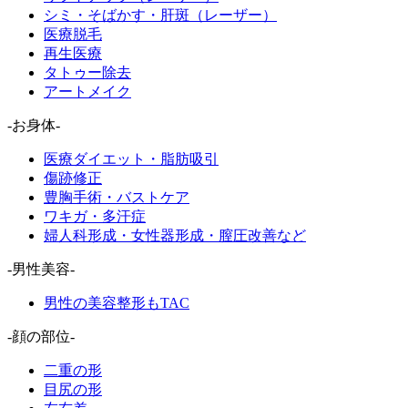
シミ・そばかす・肝斑（レーザー）
医療脱毛
再生医療
タトゥー除去
アートメイク
-お身体-
医療ダイエット・脂肪吸引
傷跡修正
豊胸手術・バストケア
ワキガ・多汗症
婦人科形成・女性器形成・膣圧改善など
-男性美容-
男性の美容整形もTAC
-顔の部位-
二重の形
目尻の形