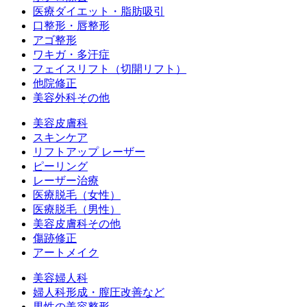
医療ダイエット・脂肪吸引
口整形・唇整形
アゴ整形
ワキガ・多汗症
フェイスリフト（切開リフト）
他院修正
美容外科その他
美容皮膚科
スキンケア
リフトアップ レーザー
ピーリング
レーザー治療
医療脱毛（女性）
医療脱毛（男性）
美容皮膚科その他
傷跡修正
アートメイク
美容婦人科
婦人科形成・膣圧改善など
男性の美容整形