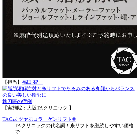
【担当】
福田 智一
執刀医の症例
【実施院：大阪TAクリニック 】
TAC式 ツヤ肌コラーゲンリフト®
TAクリニックの代名詞！糸リフトを継続しやすい価格
で