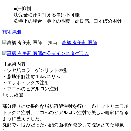
■汗抑制
①完全に汗を抑える事は不可能
②鼻下の場合、鼻下の弛暖、延長感、口すぼめ困難
施術詳細
担当：
髙橋 有美莉 医師
【施術内容】
・ツヤ肌コラーゲンリフト®極
・脂肪溶解注射１dayスリム
・エラボトックス注射
・アゴへのヒアルロン注射
1ヵ月経過
部分痩せに効果的な脂肪溶解注射を行い、糸リフトとエラボ
トックス注射、アゴへのヒアルロン注射で美しい輪郭になる
ように整えました。
丸顔でお悩みだったお顔の面積が減少して洗練さてた印象
に。