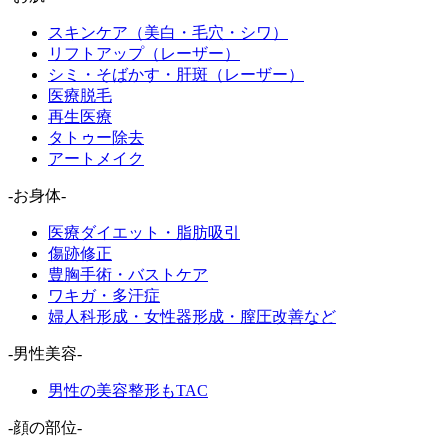
スキンケア（美白・毛穴・シワ）
リフトアップ（レーザー）
シミ・そばかす・肝斑（レーザー）
医療脱毛
再生医療
タトゥー除去
アートメイク
-お身体-
医療ダイエット・脂肪吸引
傷跡修正
豊胸手術・バストケア
ワキガ・多汗症
婦人科形成・女性器形成・膣圧改善など
-男性美容-
男性の美容整形もTAC
-顔の部位-