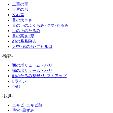
二重の形
目尻の形
左右差
目の大きさ
目の下のふくらみ･クマ･たるみ
目の上のたるみ
鼻の高さ･形
顔の脂肪除去
人中･唇の形･アヒル口
-輪郭-
額のボリューム・ハリ
頬のボリューム・ハリ
顔のたるみ整形･リフトアップ
Eライン
小顔
-お肌-
ニキビ･ニキビ跡
毛穴･黒ずみ