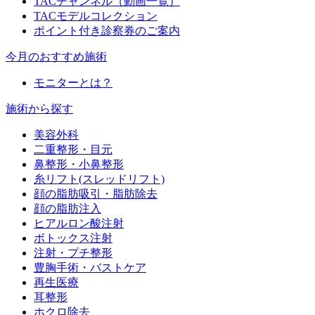
TACチャンネル（動画一覧）
TACモデルコレクション
ポイント付き診察券のご案内
今月のおすすめ施術
モニターとは？
施術から探す
美容外科
二重整形・目元
鼻整形・小鼻整形
糸リフト(スレッドリフト)
顔の脂肪吸引・脂肪除去
顔の脂肪注入
ヒアルロン酸注射
ボトックス注射
注射・プチ整形
豊胸手術・バストケア
再生医療
耳整形
ホクロ除去