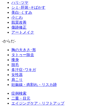
ハリ･ツヤ
シミ･肝斑･そばかす
美白･くすみ
小じわ
肌質改善
傷跡修正
アートメイク
-からだ-
胸の大きさ･形
タトゥー除去
痩身
脱毛
多汗症･ワキガ
女性器
肩こり
妊娠線・肉割れ・リスカ跡
症例検索
二重・目元
エイジングケア・リフトアップ