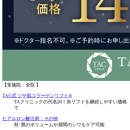
【実施院：全院 】
TAC式 ツヤ肌コラーゲンリフト®
TAクリニックの代名詞！糸リフトを継続しやすい価格
で
ヒアルロン酸注射：その他
頬･唇のボリュームや眉間のシワもケア可能