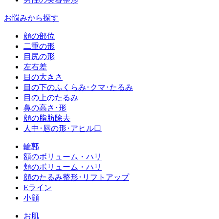
お悩みから探す
顔の部位
二重の形
目尻の形
左右差
目の大きさ
目の下のふくらみ･クマ･たるみ
目の上のたるみ
鼻の高さ･形
顔の脂肪除去
人中･唇の形･アヒル口
輪郭
額のボリューム・ハリ
頬のボリューム・ハリ
顔のたるみ整形･リフトアップ
Eライン
小顔
お肌