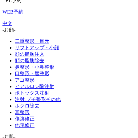
TEL予約
WEB予約
中文
-お顔-
二重整形・目元
リフトアップ・小顔
顔の脂肪注入
顔の脂肪除去
鼻整形・小鼻整形
口整形・唇整形
アゴ整形
ヒアルロン酸注射
ボトックス注射
注射-プチ整形その他
ホクロ除去
耳整形
傷跡修正
他院修正
-お肌-