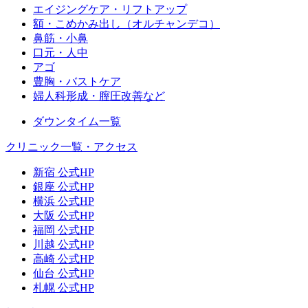
エイジングケア・リフトアップ
額・こめかみ出し（オルチャンデコ）
鼻筋・小鼻
口元・人中
アゴ
豊胸・バストケア
婦人科形成・膣圧改善など
ダウンタイム一覧
クリニック一覧・アクセス
新宿 公式HP
銀座 公式HP
横浜 公式HP
大阪 公式HP
福岡 公式HP
川越 公式HP
高崎 公式HP
仙台 公式HP
札幌 公式HP