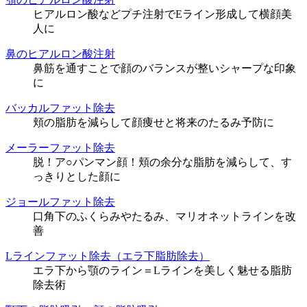
ヒアルロン酸などプチ注射でEライン形成して横顔美
人に
鼻のヒアルロン酸注射
鼻筋を通すことで顔のバランスが整いシャープな印象
に
バッカルファット除去
頬の脂肪を減らして顔痩せと将来のたるみ予防に
メーラーファット除去
脱！ア○パンマン顔！頬の余分な脂肪を減らして、す
っきりとした顔に
ジョールファット除去
口角下のふくらみやたるみ、マリオネットラインを改
善
Lラインファット除去（エラ下脂肪除去）
エラ下から顎のライン＝Lラインを美しく魅せる脂肪
除去術