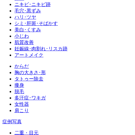
ニキビ･ニキビ跡
毛穴･黒ずみ
ハリ･ツヤ
シミ･肝斑･そばかす
美白･くすみ
小じわ
肌質改善
妊娠線･肉割れ･リスカ跡
アートメイク
からだ
胸の大きさ･形
タトゥー除去
痩身
脱毛
多汗症･ワキガ
女性器
肩こり
症例写真
二重・目元