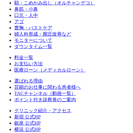
額・こめかみ出し（オルチャンデコ）
鼻筋・小鼻
口元・人中
アゴ
豊胸・バストケア
婦人科形成・膣圧改善など
モニターについて
ダウンタイム一覧
料金一覧
お支払い方法
医療ローン（メディカルローン）
選ばれる理由
芸能のお仕事に関わる患者様へ
TACチャンネル（動画一覧）
ポイント付き診察券のご案内
クリニック紹介・アクセス
新宿 公式HP
銀座 公式HP
横浜 公式HP