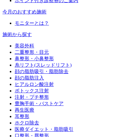
ポイント付き診察券のご案内
今月のおすすめ施術
モニターとは？
施術から探す
美容外科
二重整形・目元
鼻整形・小鼻整形
糸リフト(スレッドリフト)
顔の脂肪吸引・脂肪除去
顔の脂肪注入
ヒアルロン酸注射
ボトックス注射
注射・プチ整形
豊胸手術・バストケア
再生医療
耳整形
ホクロ除去
医療ダイエット・脂肪吸引
口整形・唇整形