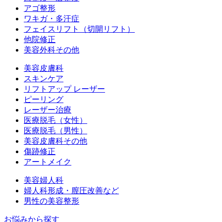
アゴ整形
ワキガ・多汗症
フェイスリフト（切開リフト）
他院修正
美容外科その他
美容皮膚科
スキンケア
リフトアップ レーザー
ピーリング
レーザー治療
医療脱毛（女性）
医療脱毛（男性）
美容皮膚科その他
傷跡修正
アートメイク
美容婦人科
婦人科形成・膣圧改善など
男性の美容整形
お悩みから探す