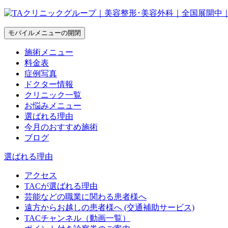
モバイルメニューの開閉
施術メニュー
料金表
症例写真
ドクター情報
クリニック一覧
お悩みメニュー
選ばれる理由
今月のおすすめ施術
ブログ
選ばれる理由
アクセス
TACが選ばれる理由
芸能などの職業に関わる患者様へ
遠方からお越しの患者様へ (交通補助サービス)
TACチャンネル（動画一覧）