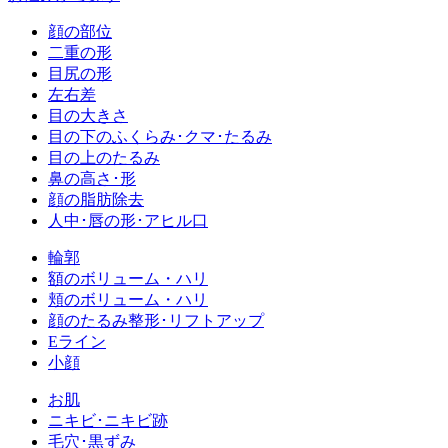
顔の部位
二重の形
目尻の形
左右差
目の大きさ
目の下のふくらみ･クマ･たるみ
目の上のたるみ
鼻の高さ･形
顔の脂肪除去
人中･唇の形･アヒル口
輪郭
額のボリューム・ハリ
頬のボリューム・ハリ
顔のたるみ整形･リフトアップ
Eライン
小顔
お肌
ニキビ･ニキビ跡
毛穴･黒ずみ