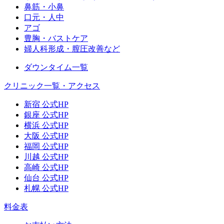
鼻筋・小鼻
口元・人中
アゴ
豊胸・バストケア
婦人科形成・膣圧改善など
ダウンタイム一覧
クリニック一覧・アクセス
新宿 公式HP
銀座 公式HP
横浜 公式HP
大阪 公式HP
福岡 公式HP
川越 公式HP
高崎 公式HP
仙台 公式HP
札幌 公式HP
料金表