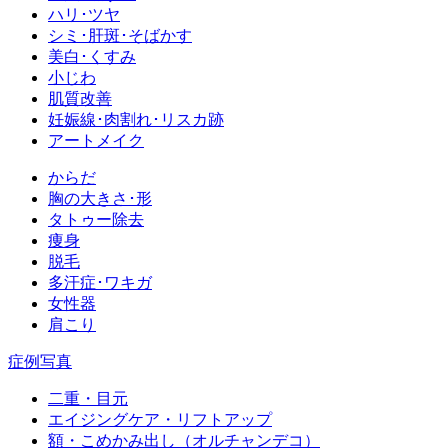
ハリ･ツヤ
シミ･肝斑･そばかす
美白･くすみ
小じわ
肌質改善
妊娠線･肉割れ･リスカ跡
アートメイク
からだ
胸の大きさ･形
タトゥー除去
痩身
脱毛
多汗症･ワキガ
女性器
肩こり
症例写真
二重・目元
エイジングケア・リフトアップ
額・こめかみ出し（オルチャンデコ）