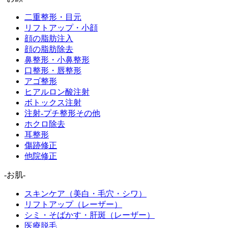
二重整形・目元
リフトアップ・小顔
顔の脂肪注入
顔の脂肪除去
鼻整形・小鼻整形
口整形・唇整形
アゴ整形
ヒアルロン酸注射
ボトックス注射
注射-プチ整形その他
ホクロ除去
耳整形
傷跡修正
他院修正
-お肌-
スキンケア（美白・毛穴・シワ）
リフトアップ（レーザー）
シミ・そばかす・肝斑（レーザー）
医療脱毛