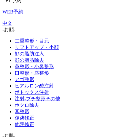
TEL予約
WEB予約
中文
-お顔-
二重整形・目元
リフトアップ・小顔
顔の脂肪注入
顔の脂肪除去
鼻整形・小鼻整形
口整形・唇整形
アゴ整形
ヒアルロン酸注射
ボトックス注射
注射-プチ整形その他
ホクロ除去
耳整形
傷跡修正
他院修正
-お肌-