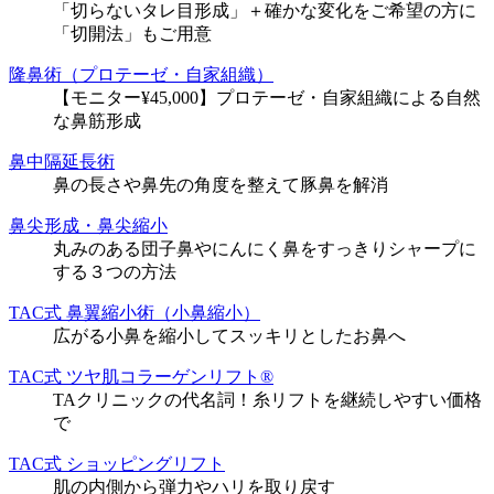
「切らないタレ目形成」＋確かな変化をご希望の方に
「切開法」もご用意
隆鼻術（プロテーゼ・自家組織）
【モニター¥45,000】プロテーゼ・自家組織による自然
な鼻筋形成
鼻中隔延長術
鼻の長さや鼻先の角度を整えて豚鼻を解消
鼻尖形成・鼻尖縮小
丸みのある団子鼻やにんにく鼻をすっきりシャープに
する３つの方法
TAC式 鼻翼縮小術（小鼻縮小）
広がる小鼻を縮小してスッキリとしたお鼻へ
TAC式 ツヤ肌コラーゲンリフト®
TAクリニックの代名詞！糸リフトを継続しやすい価格
で
TAC式 ショッピングリフト
肌の内側から弾力やハリを取り戻す