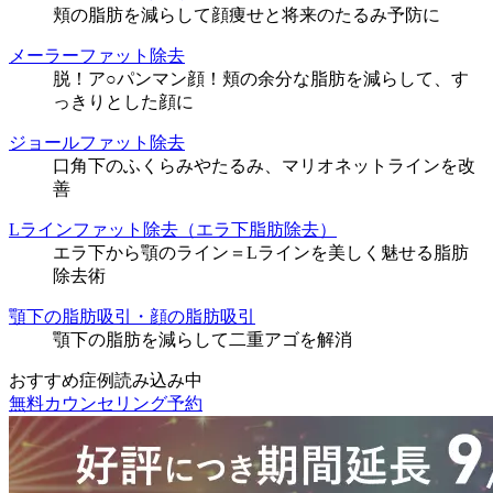
頬の脂肪を減らして顔痩せと将来のたるみ予防に
メーラーファット除去
脱！ア○パンマン顔！頬の余分な脂肪を減らして、す
っきりとした顔に
ジョールファット除去
口角下のふくらみやたるみ、マリオネットラインを改
善
Lラインファット除去（エラ下脂肪除去）
エラ下から顎のライン＝Lラインを美しく魅せる脂肪
除去術
顎下の脂肪吸引・顔の脂肪吸引
顎下の脂肪を減らして二重アゴを解消
おすすめ症例読み込み中
無料カウンセリング予約