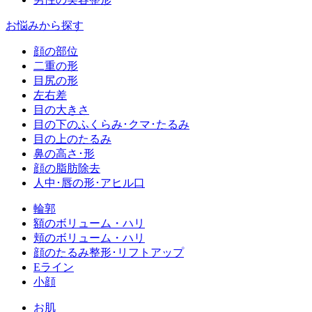
お悩みから探す
顔の部位
二重の形
目尻の形
左右差
目の大きさ
目の下のふくらみ･クマ･たるみ
目の上のたるみ
鼻の高さ･形
顔の脂肪除去
人中･唇の形･アヒル口
輪郭
額のボリューム・ハリ
頬のボリューム・ハリ
顔のたるみ整形･リフトアップ
Eライン
小顔
お肌