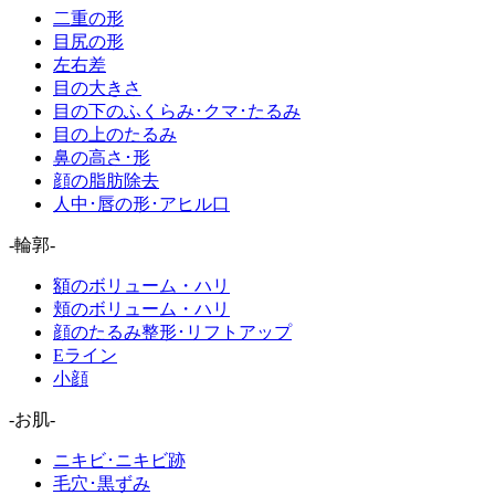
二重の形
目尻の形
左右差
目の大きさ
目の下のふくらみ･クマ･たるみ
目の上のたるみ
鼻の高さ･形
顔の脂肪除去
人中･唇の形･アヒル口
-輪郭-
額のボリューム・ハリ
頬のボリューム・ハリ
顔のたるみ整形･リフトアップ
Eライン
小顔
-お肌-
ニキビ･ニキビ跡
毛穴･黒ずみ