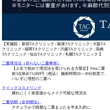
【実施院：新宿TAクリニック / 銀座TAクリニック / 大阪TA
クリニック / 福岡TAクリニック / 川越TAクリニック / 高崎
TAクリニック / 仙台TAクリニック / 札幌TAクリニック 】
二重埋没法（切らない二重整形）
【人生で初めて埋没法を受けられる方限定】First二重
術3点留め73,000円（税込） 施術時間20～30分程度で、
バレずに理想の二重へ
クイックコスメリング
腫れにくく術直後からメイク可能な埋没法
二重切開（全切開法）
ナチュラルで綺麗な二重まぶたを半永久的に