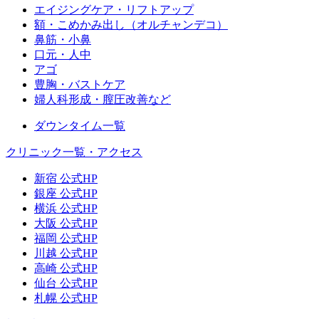
エイジングケア・リフトアップ
額・こめかみ出し（オルチャンデコ）
鼻筋・小鼻
口元・人中
アゴ
豊胸・バストケア
婦人科形成・膣圧改善など
ダウンタイム一覧
クリニック一覧・アクセス
新宿 公式HP
銀座 公式HP
横浜 公式HP
大阪 公式HP
福岡 公式HP
川越 公式HP
高崎 公式HP
仙台 公式HP
札幌 公式HP