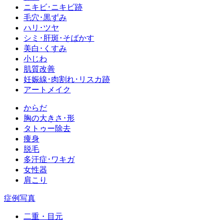
ニキビ･ニキビ跡
毛穴･黒ずみ
ハリ･ツヤ
シミ･肝斑･そばかす
美白･くすみ
小じわ
肌質改善
妊娠線･肉割れ･リスカ跡
アートメイク
からだ
胸の大きさ･形
タトゥー除去
痩身
脱毛
多汗症･ワキガ
女性器
肩こり
症例写真
二重・目元