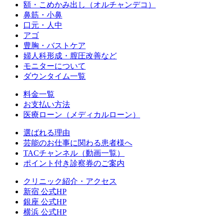
額・こめかみ出し（オルチャンデコ）
鼻筋・小鼻
口元・人中
アゴ
豊胸・バストケア
婦人科形成・膣圧改善など
モニターについて
ダウンタイム一覧
料金一覧
お支払い方法
医療ローン（メディカルローン）
選ばれる理由
芸能のお仕事に関わる患者様へ
TACチャンネル（動画一覧）
ポイント付き診察券のご案内
クリニック紹介・アクセス
新宿 公式HP
銀座 公式HP
横浜 公式HP