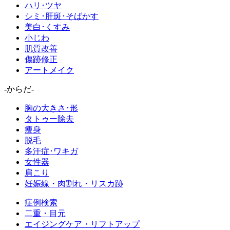
ハリ･ツヤ
シミ･肝斑･そばかす
美白･くすみ
小じわ
肌質改善
傷跡修正
アートメイク
-からだ-
胸の大きさ･形
タトゥー除去
痩身
脱毛
多汗症･ワキガ
女性器
肩こり
妊娠線・肉割れ・リスカ跡
症例検索
二重・目元
エイジングケア・リフトアップ