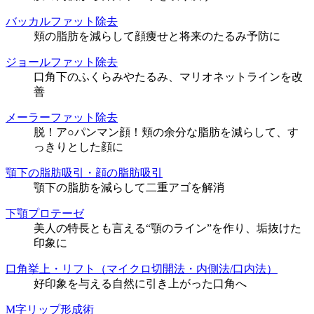
バッカルファット除去
頬の脂肪を減らして顔痩せと将来のたるみ予防に
ジョールファット除去
口角下のふくらみやたるみ、マリオネットラインを改
善
メーラーファット除去
脱！ア○パンマン顔！頬の余分な脂肪を減らして、す
っきりとした顔に
顎下の脂肪吸引・顔の脂肪吸引
顎下の脂肪を減らして二重アゴを解消
下顎プロテーゼ
美人の特長とも言える“顎のライン”を作り、垢抜けた
印象に
口角挙上・リフト（マイクロ切開法・内側法/口内法）
好印象を与える自然に引き上がった口角へ
M字リップ形成術