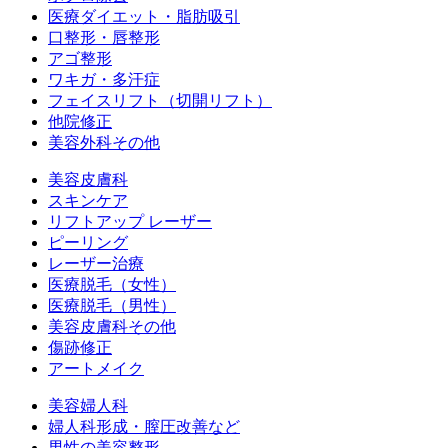
医療ダイエット・脂肪吸引
口整形・唇整形
アゴ整形
ワキガ・多汗症
フェイスリフト（切開リフト）
他院修正
美容外科その他
美容皮膚科
スキンケア
リフトアップ レーザー
ピーリング
レーザー治療
医療脱毛（女性）
医療脱毛（男性）
美容皮膚科その他
傷跡修正
アートメイク
美容婦人科
婦人科形成・膣圧改善など
男性の美容整形