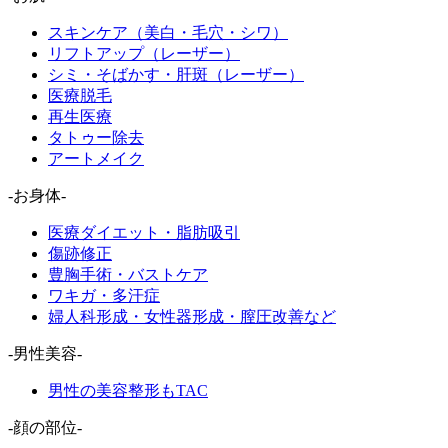
スキンケア（美白・毛穴・シワ）
リフトアップ（レーザー）
シミ・そばかす・肝斑（レーザー）
医療脱毛
再生医療
タトゥー除去
アートメイク
-お身体-
医療ダイエット・脂肪吸引
傷跡修正
豊胸手術・バストケア
ワキガ・多汗症
婦人科形成・女性器形成・膣圧改善など
-男性美容-
男性の美容整形もTAC
-顔の部位-