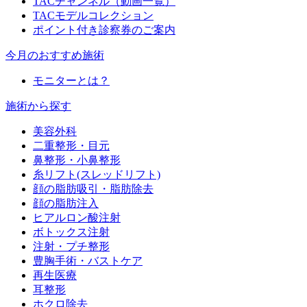
TACチャンネル（動画一覧）
TACモデルコレクション
ポイント付き診察券のご案内
今月のおすすめ施術
モニターとは？
施術から探す
美容外科
二重整形・目元
鼻整形・小鼻整形
糸リフト(スレッドリフト)
顔の脂肪吸引・脂肪除去
顔の脂肪注入
ヒアルロン酸注射
ボトックス注射
注射・プチ整形
豊胸手術・バストケア
再生医療
耳整形
ホクロ除去