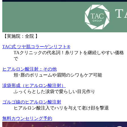
【実施院：全院 】
TAC式 ツヤ肌コラーゲンリフト®
TAクリニックの代名詞！糸リフトを継続しやすい価格
で
ヒアルロン酸注射：その他
頬･唇のボリュームや眉間のシワもケア可能
涙袋形成（ヒアルロン酸注射）
ふっくらとした涙袋で愛らしい目元作り
ゴルゴ線のヒアルロン酸注射
ヒアルロン酸注入でハリを与えて老け顔を撃退
無料カウンセリング予約