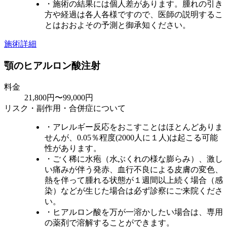
・施術の結果には個人差があります。腫れの引き
方や経過は各人各様ですので、医師の説明するこ
とはおおよその予測と御承知ください。
施術詳細
顎のヒアルロン酸注射
料金
21,800円〜99,000円
リスク・副作用・合併症について
・アレルギー反応をおこすことはほとんどありま
せんが、0.05％程度(2000人に１人)は起こる可能
性があります。
・ごく稀に水疱（水ぶくれの様な膨らみ）、激し
い痛みが伴う発赤、血行不良による皮膚の変色、
熱を伴って腫れる状態が１週間以上続く場合（感
染）などが生じた場合は必ず診察にご来院くださ
い。
・ヒアルロン酸を万が一溶かしたい場合は、専用
の薬剤で溶解することができます。