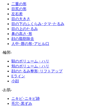
二重の形
目尻の形
左右差
目の大きさ
目の下のふくらみ･クマ･たるみ
目の上のたるみ
鼻の高さ･形
顔の脂肪除去
人中･唇の形･アヒル口
-輪郭-
額のボリューム・ハリ
頬のボリューム・ハリ
顔のたるみ整形･リフトアップ
Eライン
小顔
-お肌-
ニキビ･ニキビ跡
毛穴･黒ずみ