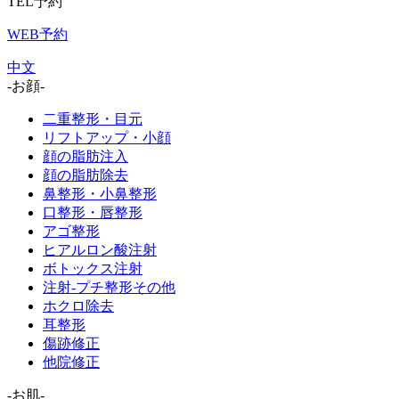
TEL予約
WEB予約
中文
-お顔-
二重整形・目元
リフトアップ・小顔
顔の脂肪注入
顔の脂肪除去
鼻整形・小鼻整形
口整形・唇整形
アゴ整形
ヒアルロン酸注射
ボトックス注射
注射-プチ整形その他
ホクロ除去
耳整形
傷跡修正
他院修正
-お肌-