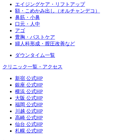
エイジングケア・リフトアップ
額・こめかみ出し（オルチャンデコ）
鼻筋・小鼻
口元・人中
アゴ
豊胸・バストケア
婦人科形成・膣圧改善など
ダウンタイム一覧
クリニック一覧・アクセス
新宿 公式HP
銀座 公式HP
横浜 公式HP
大阪 公式HP
福岡 公式HP
川越 公式HP
高崎 公式HP
仙台 公式HP
札幌 公式HP