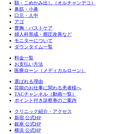
額・こめかみ出し（オルチャンデコ）
鼻筋・小鼻
口元・人中
アゴ
豊胸・バストケア
婦人科形成・膣圧改善など
モニターについて
ダウンタイム一覧
料金一覧
お支払い方法
医療ローン（メディカルローン）
選ばれる理由
芸能のお仕事に関わる患者様へ
TACチャンネル（動画一覧）
ポイント付き診察券のご案内
クリニック紹介・アクセス
新宿 公式HP
銀座 公式HP
横浜 公式HP