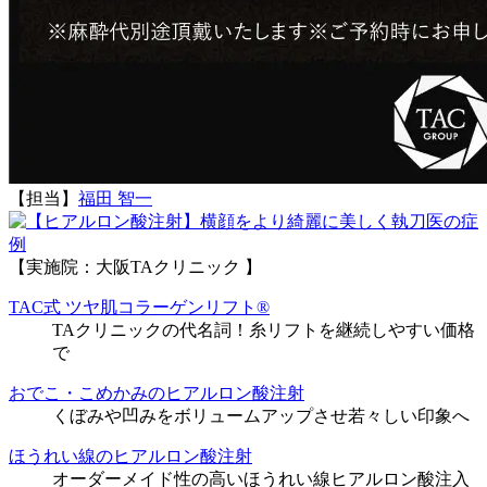
【担当】
福田 智一
執刀医の症
例
【実施院：大阪TAクリニック 】
TAC式 ツヤ肌コラーゲンリフト®
TAクリニックの代名詞！糸リフトを継続しやすい価格
で
おでこ・こめかみのヒアルロン酸注射
くぼみや凹みをボリュームアップさせ若々しい印象へ
ほうれい線のヒアルロン酸注射
オーダーメイド性の高いほうれい線ヒアルロン酸注入