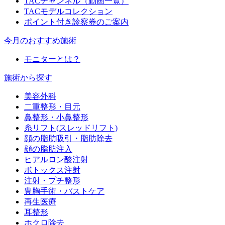
TACチャンネル（動画一覧）
TACモデルコレクション
ポイント付き診察券のご案内
今月のおすすめ施術
モニターとは？
施術から探す
美容外科
二重整形・目元
鼻整形・小鼻整形
糸リフト(スレッドリフト)
顔の脂肪吸引・脂肪除去
顔の脂肪注入
ヒアルロン酸注射
ボトックス注射
注射・プチ整形
豊胸手術・バストケア
再生医療
耳整形
ホクロ除去