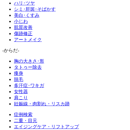
ハリ･ツヤ
シミ･肝斑･そばかす
美白･くすみ
小じわ
肌質改善
傷跡修正
アートメイク
-からだ-
胸の大きさ･形
タトゥー除去
痩身
脱毛
多汗症･ワキガ
女性器
肩こり
妊娠線・肉割れ・リスカ跡
症例検索
二重・目元
エイジングケア・リフトアップ