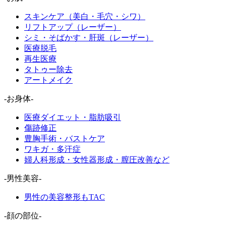
スキンケア（美白・毛穴・シワ）
リフトアップ（レーザー）
シミ・そばかす・肝斑（レーザー）
医療脱毛
再生医療
タトゥー除去
アートメイク
-お身体-
医療ダイエット・脂肪吸引
傷跡修正
豊胸手術・バストケア
ワキガ・多汗症
婦人科形成・女性器形成・膣圧改善など
-男性美容-
男性の美容整形もTAC
-顔の部位-