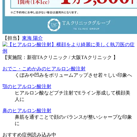
【担当】
東海 陽介
執刀医の症
例
【実施院：新宿TAクリニック / 大阪TAクリニック 】
おでこ・こめかみのヒアルロン酸注射
くぼみや凹みをボリュームアップさせ若々しい印象へ
顎のヒアルロン酸注射
ヒアルロン酸などプチ注射でEライン形成して横顔美
人に
鼻のヒアルロン酸注射
鼻筋を通すことで顔のバランスが整いシャープな印象
に
おすすめ症例読み込み中