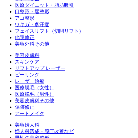
医療ダイエット・脂肪吸引
口整形・唇整形
アゴ整形
ワキガ・多汗症
フェイスリフト（切開リフト）
他院修正
美容外科その他
美容皮膚科
スキンケア
リフトアップ レーザー
ピーリング
レーザー治療
医療脱毛（女性）
医療脱毛（男性）
美容皮膚科その他
傷跡修正
アートメイク
美容婦人科
婦人科形成・膣圧改善など
男性の美容整形