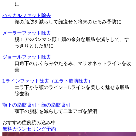
に
バッカルファット除去
頬の脂肪を減らして顔痩せと将来のたるみ予防に
メーラーファット除去
脱！ア○パンマン顔！頬の余分な脂肪を減らして、す
っきりとした顔に
ジョールファット除去
口角下のふくらみやたるみ、マリオネットラインを改
善
Lラインファット除去（エラ下脂肪除去）
エラ下から顎のライン＝Lラインを美しく魅せる脂肪
除去術
顎下の脂肪吸引・顔の脂肪吸引
顎下の脂肪を減らして二重アゴを解消
おすすめ症例読み込み中
無料カウンセリング予約