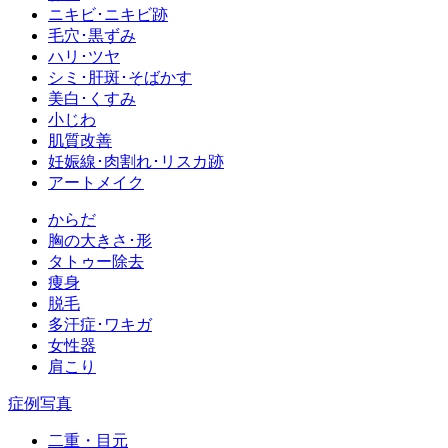
ニキビ･ニキビ跡
毛穴･黒ずみ
ハリ･ツヤ
シミ･肝斑･そばかす
美白･くすみ
小じわ
肌質改善
妊娠線･肉割れ･リスカ跡
アートメイク
からだ
胸の大きさ･形
タトゥー除去
痩身
脱毛
多汗症･ワキガ
女性器
肩こり
症例写真
二重・目元