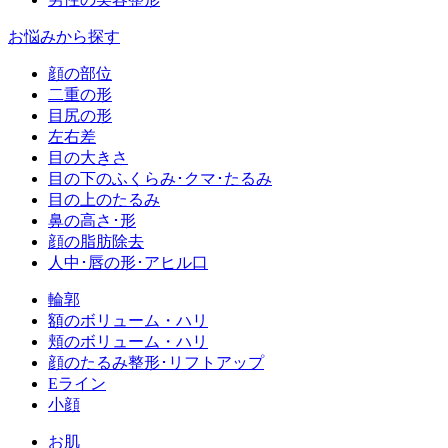
お悩みから探す
顔の部位
二重の形
目尻の形
左右差
目の大きさ
目の下のふくらみ･クマ･たるみ
目の上のたるみ
鼻の高さ･形
顔の脂肪除去
人中･唇の形･アヒル口
輪郭
額のボリューム・ハリ
頬のボリューム・ハリ
顔のたるみ整形･リフトアップ
Eライン
小顔
お肌