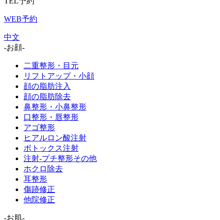
TEL予約
WEB予約
中文
-お顔-
二重整形・目元
リフトアップ・小顔
顔の脂肪注入
顔の脂肪除去
鼻整形・小鼻整形
口整形・唇整形
アゴ整形
ヒアルロン酸注射
ボトックス注射
注射-プチ整形その他
ホクロ除去
耳整形
傷跡修正
他院修正
-お肌-