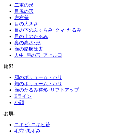
二重の形
目尻の形
左右差
目の大きさ
目の下のふくらみ･クマ･たるみ
目の上のたるみ
鼻の高さ･形
顔の脂肪除去
人中･唇の形･アヒル口
-輪郭-
額のボリューム・ハリ
頬のボリューム・ハリ
顔のたるみ整形･リフトアップ
Eライン
小顔
-お肌-
ニキビ･ニキビ跡
毛穴･黒ずみ