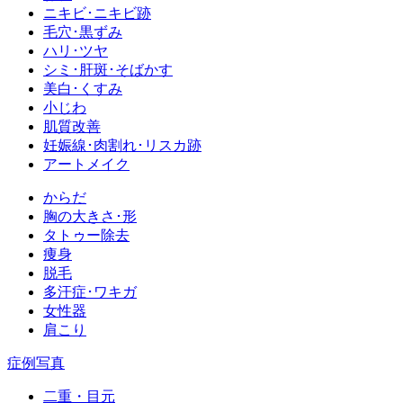
ニキビ･ニキビ跡
毛穴･黒ずみ
ハリ･ツヤ
シミ･肝斑･そばかす
美白･くすみ
小じわ
肌質改善
妊娠線･肉割れ･リスカ跡
アートメイク
からだ
胸の大きさ･形
タトゥー除去
痩身
脱毛
多汗症･ワキガ
女性器
肩こり
症例写真
二重・目元