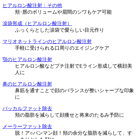
ヒアルロン酸注射：その他
頬･唇のボリュームや眉間のシワもケア可能
涙袋形成（ヒアルロン酸注射）
ふっくらとした涙袋で愛らしい目元作り
マリオネットラインのヒアルロン酸注射
手軽に受けられる口周りのエイジングケア
顎のヒアルロン酸注射
ヒアルロン酸などプチ注射でEライン形成して横顔美
人に
鼻のヒアルロン酸注射
鼻筋を通すことで顔のバランスが整いシャープな印象
に
バッカルファット除去
頬の脂肪を減らして顔痩せと将来のたるみ予防に
メーラーファット除去
脱！ア○パンマン顔！頬の余分な脂肪を減らして、す