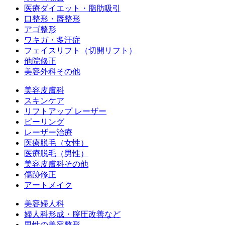
医療ダイエット・脂肪吸引
口整形・唇整形
アゴ整形
ワキガ・多汗症
フェイスリフト（切開リフト）
他院修正
美容外科その他
美容皮膚科
スキンケア
リフトアップ レーザー
ピーリング
レーザー治療
医療脱毛（女性）
医療脱毛（男性）
美容皮膚科その他
傷跡修正
アートメイク
美容婦人科
婦人科形成・膣圧改善など
男性の美容整形