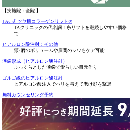
【実施院：全院 】
TAC式 ツヤ肌コラーゲンリフト®
TAクリニックの代名詞！糸リフトを継続しやすい価格
で
ヒアルロン酸注射：その他
頬･唇のボリュームや眉間のシワもケア可能
涙袋形成（ヒアルロン酸注射）
ふっくらとした涙袋で愛らしい目元作り
ゴルゴ線のヒアルロン酸注射
ヒアルロン酸注入でハリを与えて老け顔を撃退
無料カウンセリング予約