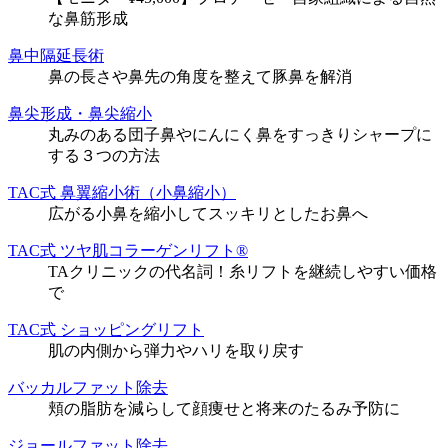
な鼻筋形成
鼻中隔延長術
鼻の長さや鼻先の角度を整えて豚鼻を解消
鼻尖形成・鼻尖縮小
丸みのある団子鼻やにんにく鼻をすっきりシャープに
する３つの方法
TAC式 鼻翼縮小術（小鼻縮小）
広がる小鼻を縮小してスッキリとしたお鼻へ
TAC式 ツヤ肌コラーゲンリフト®
TAクリニックの代名詞！糸リフトを継続しやすい価格
で
TAC式 ショッピングリフト
肌の内側から弾力やハリを取り戻す
バッカルファット除去
頬の脂肪を減らして顔痩せと将来のたるみ予防に
ジョールファット除去