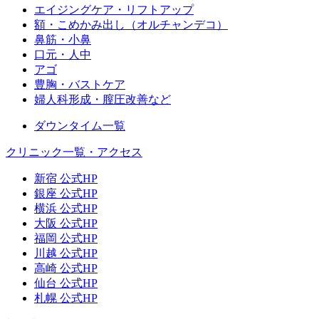
エイジングケア・リフトアップ
額・こめかみ出し（オルチャンデコ）
鼻筋・小鼻
口元・人中
アゴ
豊胸・バストケア
婦人科形成・膣圧改善など
ダウンタイム一覧
クリニック一覧・アクセス
新宿 公式HP
銀座 公式HP
横浜 公式HP
大阪 公式HP
福岡 公式HP
川越 公式HP
高崎 公式HP
仙台 公式HP
札幌 公式HP