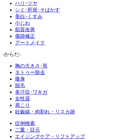
ハリ･ツヤ
シミ･肝斑･そばかす
美白･くすみ
小じわ
肌質改善
傷跡修正
アートメイク
-からだ-
胸の大きさ･形
タトゥー除去
痩身
脱毛
多汗症･ワキガ
女性器
肩こり
妊娠線・肉割れ・リスカ跡
症例検索
二重・目元
エイジングケア・リフトアップ