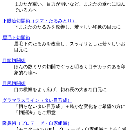
まぶたが重い、目力が弱いなど、まぶたの垂れに悩ん
でいる方へ
下眼瞼切開術（クマ・たるみとり）
下まぶたのたるみを改善し、若々しい印象の目元に
眉毛下切開術
眉毛下のたるみを改善し、スッキリとした若々しいお
目元に
目頭切開術
ほんの数ミリの切開でぐっと明るく目ヂカラのある印
象的な瞳へ
目尻切開術
目の横幅をより広げ、切れ長の大きな目元に
グラマラスライン（タレ目形成）
「切らないタレ目形成」＋確かな変化をご希望の方に
「切開法」もご用意
隆鼻術（プロテーゼ・自家組織）
【モニター¥45,000】プロテーゼ・自家組織による自然