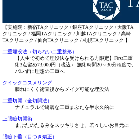
【実施院：新宿TAクリニック / 銀座TAクリニック / 大阪TA
クリニック / 福岡TAクリニック / 川越TAクリニック / 高崎
TAクリニック / 仙台TAクリニック / 札幌TAクリニック 】
二重埋没法（切らない二重整形）
【人生で初めて埋没法を受けられる方限定】First二重
術3点留め73,000円（税込） 施術時間20～30分程度で、
バレずに理想の二重へ
クイックコスメリング
腫れにくく術直後からメイク可能な埋没法
二重切開（全切開法）
ナチュラルで綺麗な二重まぶたを半永久的に
上眼瞼切開術
まぶたのたるみをスッキリさせ、若々しいお目元に
眼瞼下垂（目つき矯正）