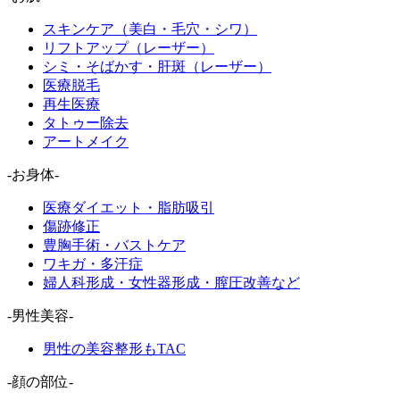
スキンケア（美白・毛穴・シワ）
リフトアップ（レーザー）
シミ・そばかす・肝斑（レーザー）
医療脱毛
再生医療
タトゥー除去
アートメイク
-お身体-
医療ダイエット・脂肪吸引
傷跡修正
豊胸手術・バストケア
ワキガ・多汗症
婦人科形成・女性器形成・膣圧改善など
-男性美容-
男性の美容整形もTAC
-顔の部位-