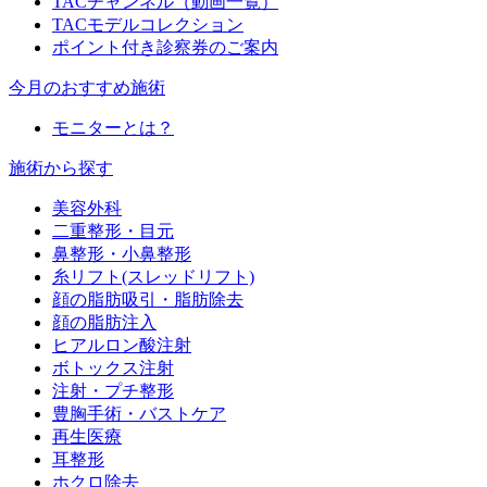
TACチャンネル（動画一覧）
TACモデルコレクション
ポイント付き診察券のご案内
今月のおすすめ施術
モニターとは？
施術から探す
美容外科
二重整形・目元
鼻整形・小鼻整形
糸リフト(スレッドリフト)
顔の脂肪吸引・脂肪除去
顔の脂肪注入
ヒアルロン酸注射
ボトックス注射
注射・プチ整形
豊胸手術・バストケア
再生医療
耳整形
ホクロ除去