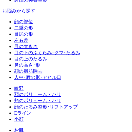
お悩みから探す
顔の部位
二重の形
目尻の形
左右差
目の大きさ
目の下のふくらみ･クマ･たるみ
目の上のたるみ
鼻の高さ･形
顔の脂肪除去
人中･唇の形･アヒル口
輪郭
額のボリューム・ハリ
頬のボリューム・ハリ
顔のたるみ整形･リフトアップ
Eライン
小顔
お肌