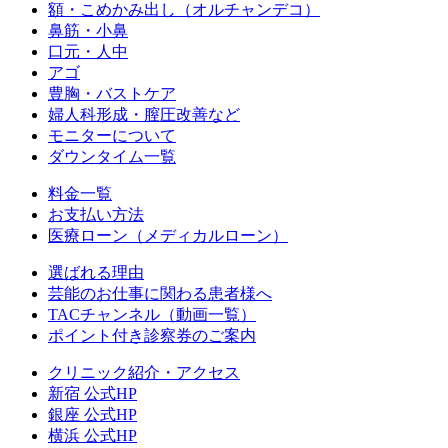
額・こめかみ出し（オルチャンデコ）
鼻筋・小鼻
口元・人中
アゴ
豊胸・バストケア
婦人科形成・膣圧改善など
モニターについて
ダウンタイム一覧
料金一覧
お支払い方法
医療ローン（メディカルローン）
選ばれる理由
芸能のお仕事に関わる患者様へ
TACチャンネル（動画一覧）
ポイント付き診察券のご案内
クリニック紹介・アクセス
新宿 公式HP
銀座 公式HP
横浜 公式HP