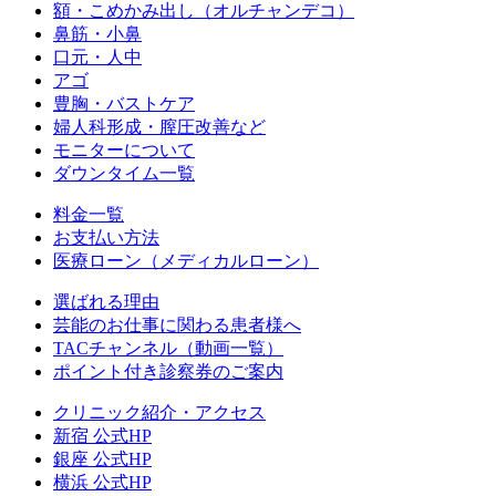
額・こめかみ出し（オルチャンデコ）
鼻筋・小鼻
口元・人中
アゴ
豊胸・バストケア
婦人科形成・膣圧改善など
モニターについて
ダウンタイム一覧
料金一覧
お支払い方法
医療ローン（メディカルローン）
選ばれる理由
芸能のお仕事に関わる患者様へ
TACチャンネル（動画一覧）
ポイント付き診察券のご案内
クリニック紹介・アクセス
新宿 公式HP
銀座 公式HP
横浜 公式HP