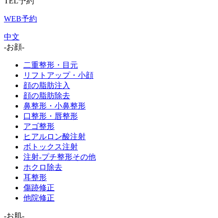
TEL予約
WEB予約
中文
-お顔-
二重整形・目元
リフトアップ・小顔
顔の脂肪注入
顔の脂肪除去
鼻整形・小鼻整形
口整形・唇整形
アゴ整形
ヒアルロン酸注射
ボトックス注射
注射-プチ整形その他
ホクロ除去
耳整形
傷跡修正
他院修正
-お肌-