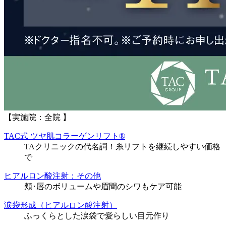
【実施院：全院 】
TAC式 ツヤ肌コラーゲンリフト®
TAクリニックの代名詞！糸リフトを継続しやすい価格
で
ヒアルロン酸注射：その他
頬･唇のボリュームや眉間のシワもケア可能
涙袋形成（ヒアルロン酸注射）
ふっくらとした涙袋で愛らしい目元作り