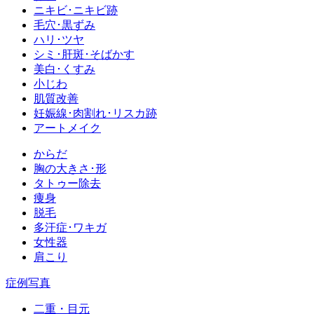
ニキビ･ニキビ跡
毛穴･黒ずみ
ハリ･ツヤ
シミ･肝斑･そばかす
美白･くすみ
小じわ
肌質改善
妊娠線･肉割れ･リスカ跡
アートメイク
からだ
胸の大きさ･形
タトゥー除去
痩身
脱毛
多汗症･ワキガ
女性器
肩こり
症例写真
二重・目元