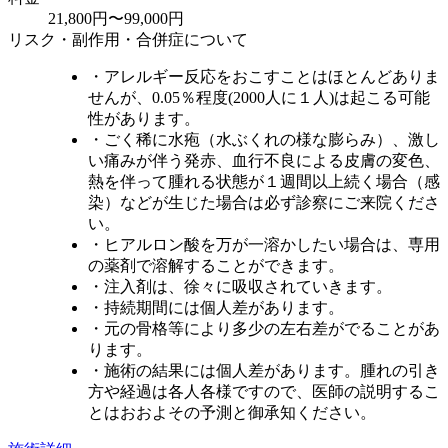
21,800円〜99,000円
リスク・副作用・合併症について
・アレルギー反応をおこすことはほとんどありま
せんが、0.05％程度(2000人に１人)は起こる可能
性があります。
・ごく稀に水疱（水ぶくれの様な膨らみ）、激し
い痛みが伴う発赤、血行不良による皮膚の変色、
熱を伴って腫れる状態が１週間以上続く場合（感
染）などが生じた場合は必ず診察にご来院くださ
い。
・ヒアルロン酸を万が一溶かしたい場合は、専用
の薬剤で溶解することができます。
・注入剤は、徐々に吸収されていきます。
・持続期間には個人差があります。
・元の骨格等により多少の左右差がでることがあ
ります。
・施術の結果には個人差があります。腫れの引き
方や経過は各人各様ですので、医師の説明するこ
とはおおよその予測と御承知ください。