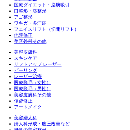
医療ダイエット・脂肪吸引
口整形・唇整形
アゴ整形
ワキガ・多汗症
フェイスリフト（切開リフト）
他院修正
美容外科その他
美容皮膚科
スキンケア
リフトアップ レーザー
ピーリング
レーザー治療
医療脱毛（女性）
医療脱毛（男性）
美容皮膚科その他
傷跡修正
アートメイク
美容婦人科
婦人科形成・膣圧改善など
男性の美容整形