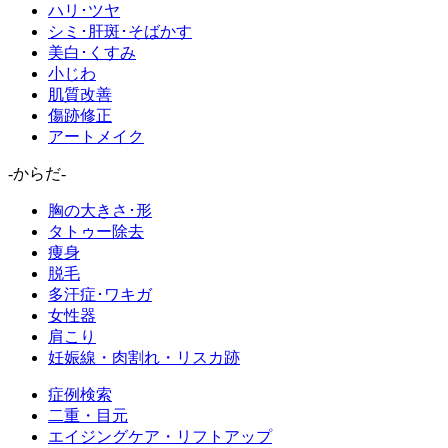
ハリ･ツヤ
シミ･肝斑･そばかす
美白･くすみ
小じわ
肌質改善
傷跡修正
アートメイク
-からだ-
胸の大きさ･形
タトゥー除去
痩身
脱毛
多汗症･ワキガ
女性器
肩こり
妊娠線・肉割れ・リスカ跡
症例検索
二重・目元
エイジングケア・リフトアップ