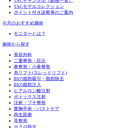
TACチャンネル（動画一覧）
TACモデルコレクション
ポイント付き診察券のご案内
今月のおすすめ施術
モニターとは？
施術から探す
美容外科
二重整形・目元
鼻整形・小鼻整形
糸リフト(スレッドリフト)
顔の脂肪吸引・脂肪除去
顔の脂肪注入
ヒアルロン酸注射
ボトックス注射
注射・プチ整形
豊胸手術・バストケア
再生医療
耳整形
ホクロ除去