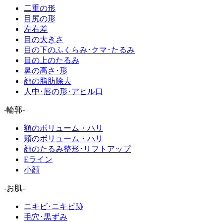
二重の形
目尻の形
左右差
目の大きさ
目の下のふくらみ･クマ･たるみ
目の上のたるみ
鼻の高さ･形
顔の脂肪除去
人中･唇の形･アヒル口
-輪郭-
額のボリューム・ハリ
頬のボリューム・ハリ
顔のたるみ整形･リフトアップ
Eライン
小顔
-お肌-
ニキビ･ニキビ跡
毛穴･黒ずみ