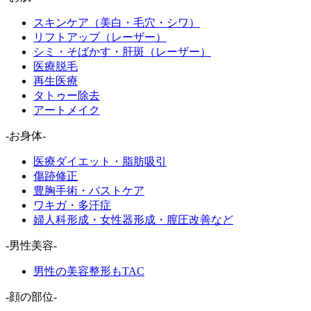
スキンケア（美白・毛穴・シワ）
リフトアップ（レーザー）
シミ・そばかす・肝斑（レーザー）
医療脱毛
再生医療
タトゥー除去
アートメイク
-お身体-
医療ダイエット・脂肪吸引
傷跡修正
豊胸手術・バストケア
ワキガ・多汗症
婦人科形成・女性器形成・膣圧改善など
-男性美容-
男性の美容整形もTAC
-顔の部位-