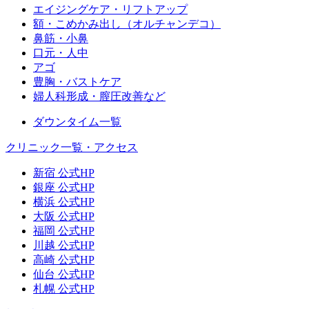
エイジングケア・リフトアップ
額・こめかみ出し（オルチャンデコ）
鼻筋・小鼻
口元・人中
アゴ
豊胸・バストケア
婦人科形成・膣圧改善など
ダウンタイム一覧
クリニック一覧・アクセス
新宿 公式HP
銀座 公式HP
横浜 公式HP
大阪 公式HP
福岡 公式HP
川越 公式HP
高崎 公式HP
仙台 公式HP
札幌 公式HP