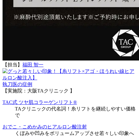
【担当】
福田 智一
執刀医の症例
【実施院：大阪TAクリニック 】
TAC式 ツヤ肌コラーゲンリフト®
TAクリニックの代名詞！糸リフトを継続しやすい価格
で
おでこ・こめかみのヒアルロン酸注射
くぼみや凹みをボリュームアップさせ若々しい印象へ