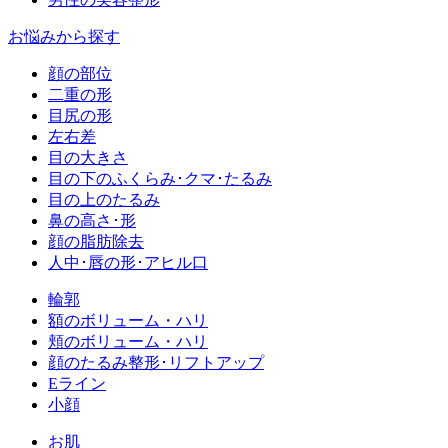
お悩みから探す
顔の部位
二重の形
目尻の形
左右差
目の大きさ
目の下のふくらみ･クマ･たるみ
目の上のたるみ
鼻の高さ･形
顔の脂肪除去
人中･唇の形･アヒル口
輪郭
額のボリューム・ハリ
頬のボリューム・ハリ
顔のたるみ整形･リフトアップ
Eライン
小顔
お肌