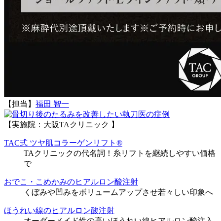
【担当】
福田 智一
執刀医の症例
【実施院：大阪TAクリニック 】
TAC式 ツヤ肌コラーゲンリフト®
TAクリニックの代名詞！糸リフトを継続しやすい価格
で
おでこ・こめかみのヒアルロン酸注射
くぼみや凹みをボリュームアップさせ若々しい印象へ
ほうれい線のヒアルロン酸注射
オーダーメイド性の高いほうれい線ヒアルロン酸注入