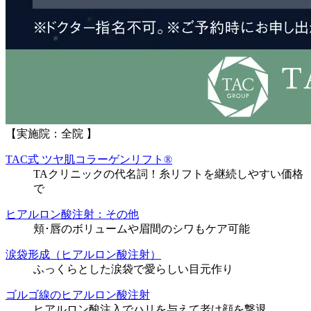
【実施院：全院 】
TAC式 ツヤ肌コラーゲンリフト®
TAクリニックの代名詞！糸リフトを継続しやすい価格
で
ヒアルロン酸注射：その他
頬･唇のボリュームや眉間のシワもケア可能
涙袋形成（ヒアルロン酸注射）
ふっくらとした涙袋で愛らしい目元作り
ゴルゴ線のヒアルロン酸注射
ヒアルロン酸注入でハリを与えて老け顔を撃退