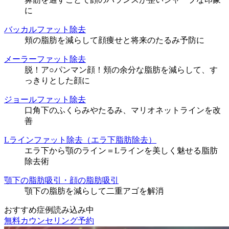
に
バッカルファット除去
頬の脂肪を減らして顔痩せと将来のたるみ予防に
メーラーファット除去
脱！ア○パンマン顔！頬の余分な脂肪を減らして、す
っきりとした顔に
ジョールファット除去
口角下のふくらみやたるみ、マリオネットラインを改
善
Lラインファット除去（エラ下脂肪除去）
エラ下から顎のライン＝Lラインを美しく魅せる脂肪
除去術
顎下の脂肪吸引・顔の脂肪吸引
顎下の脂肪を減らして二重アゴを解消
おすすめ症例読み込み中
無料カウンセリング予約