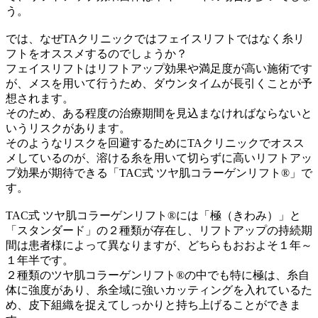
う。
では、なぜ
TAクリニック
ではフェイスリフトではなく
糸リ
フトをオススメ
するのでしょうか？
フェイスリフトはリフトアップ効果や満足度が高い施術です
が、メスを用いて行うため、ダウンタイムが長引くことが予
想されます。
そのため、ある程度の
治療期間
を見込まなければならないと
いうリスクがあります。
そのようなリスクを回避するためにTAクリニックでオスス
メしているのが、溶ける糸を用いて
切らずに高いリフトアッ
プ効果が期待
できる
「TAC式 ツヤ肌コラーゲンリフト®」
で
す。
TAC式 ツヤ肌コラーゲンリフト®には
「極（きわみ）」
と
「スタンダード」
の
２種類
が存在し、リフトアップの持続期
間は患者様によって異なりますが、どちらもおおよそ
１年～
１年半
です。
２種類のツヤ肌コラーゲンリフト®の中でも特に極は、
糸自
体に強度があり、糸全域に強いカッティング
を入れているた
め、
皮下組織を捉えてしっかりと持ち上げる
ことができま