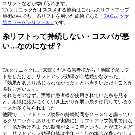
スリフトなどが挙げられます。
TAクリニックがオススメする施術はこれらのリフトアップ
施術の中でも、糸リフトを用いた施術である
「TAC式 ツヤ
肌コラーゲンリフト®」
です。
糸リフトって持続しない・コスパが悪
い…なのになぜ？
TAクリニックにご来院くださる患者様から
「他院で糸リフ
トをしたけど、リフトアップ効果が全然続かなかった」、
「効果があまり感じられなかった」
とお声をいただくことが
多数ございます。
それもそのはず。実際に患者様が使用されていた糸を見る
と、
組織に絡みにくく引き上がりが弱い糸を使用しているケ
ース
が多く見られました。
他院で、
リフトアップ効果の持続期間を２～３年
と謳ってい
るクリニックもありますが実際にはリフトアップ効果ではな
く、
糸が溶けるまでの期間が２～３年
ということがほとんど
で、リフトアップ効果自体は半年～１年の場合が多いでしょ