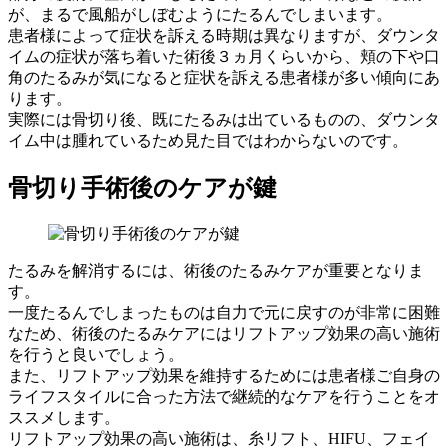
が、まるで
風船がしぼむようにたるんでしまいます。
患者様によって症状を訴える時期は異なりますが、ダウンタ
イムの症状が落ち着いた
術後３ヵ月くらいから、頬の下や口
角のたるみが気になると症状を訴える
患者様が多い傾向にあ
ります。
実際には骨切り後、既にたるみは出ているものの、ダウンタ
イム中は腫れているため
見た目ではわからないのです。
骨切り手術後のケアが鍵
たるみを解消するには、
術後のたるみケア
が重要となりま
す。
一度たるんでしまったものは自力で元に戻すのが非常に困難
なため、術後のたるみケアには
リフトアップ効果の高い施術
を行うと良いでしょう。
また、リフトアップ効果を維持するためには
患者様ご自身の
ライフスタイル
に合った方法で
継続的なケア
を行うことをオ
ススメします。
リフトアップ効果の高い施術は、糸リフト、HIFU、フェイ