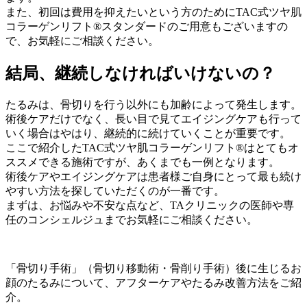
また、
初回は費用を抑えたい
という方のために
TAC式ツヤ肌
コラーゲンリフト®スタンダード
のご用意もございますの
で、お気軽にご相談ください。
結局、継続しなければいけないの？
たるみは、骨切りを行う以外にも加齢によって発生します。
術後ケア
だけでなく、長い目で見て
エイジングケア
も行って
いく場合はやはり、
継続的に続けていくことが重要
です。
ここで紹介したTAC式ツヤ肌コラーゲンリフト®はとてもオ
ススメできる施術ですが、あくまでも一例となります。
術後ケアやエイジングケアは患者様ご自身にとって
最も続け
やすい方法を探していただくのが一番
です。
まずは、お悩みや不安な点など、TAクリニックの医師や専
任のコンシェルジュまでお気軽にご相談ください。
「骨切り手術」（骨切り移動術・骨削り手術）後に生じるお
顔のたるみについて、アフターケアやたるみ改善方法をご紹
介。