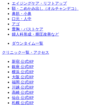
エイジングケア・リフトアップ
額・こめかみ出し（オルチャンデコ）
鼻筋・小鼻
口元・人中
アゴ
豊胸・バストケア
婦人科形成・膣圧改善など
ダウンタイム一覧
クリニック一覧・アクセス
新宿 公式HP
銀座 公式HP
横浜 公式HP
大阪 公式HP
福岡 公式HP
川越 公式HP
高崎 公式HP
仙台 公式HP
札幌 公式HP