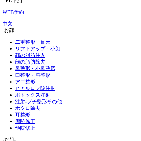
TEL予約
WEB予約
中文
-お顔-
二重整形・目元
リフトアップ・小顔
顔の脂肪注入
顔の脂肪除去
鼻整形・小鼻整形
口整形・唇整形
アゴ整形
ヒアルロン酸注射
ボトックス注射
注射-プチ整形その他
ホクロ除去
耳整形
傷跡修正
他院修正
-お肌-