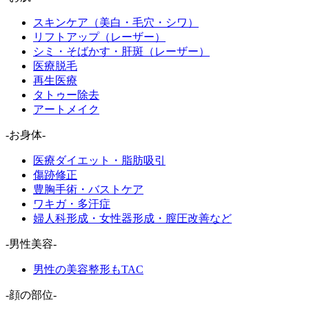
スキンケア（美白・毛穴・シワ）
リフトアップ（レーザー）
シミ・そばかす・肝斑（レーザー）
医療脱毛
再生医療
タトゥー除去
アートメイク
-お身体-
医療ダイエット・脂肪吸引
傷跡修正
豊胸手術・バストケア
ワキガ・多汗症
婦人科形成・女性器形成・膣圧改善など
-男性美容-
男性の美容整形もTAC
-顔の部位-