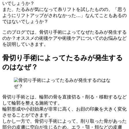
いでしょうか？
また、たるみが気になって糸リフトを試したものの、
「思う
ようにリフトアップがされなかった…」
なんてこともあるの
ではないでしょうか？
このブログでは、骨切り手術によって
なぜたるみが発生する
のか？オススメの術後ケア
や
術後ケアについてのお悩み
など
を説明していきます。
骨切り手術によってたるみが発生する
のはなぜ？
骨切り手術とは、
輪郭の骨を直接切る・削る・移動する
など
して
輪郭を整える施術
です。
輪郭形成や小顔効果が非常に高く、お顔の印象を大きく変化
させることができます。
しかし一方で、骨切り手術によって、削り取った骨があった
部分の皮膚に空白が生じるため、エラ・顎・頬などの皮膚