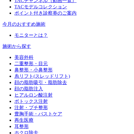
TACチャンネル（動画一覧）
TACモデルコレクション
ポイント付き診察券のご案内
今月のおすすめ施術
モニターとは？
施術から探す
美容外科
二重整形・目元
鼻整形・小鼻整形
糸リフト(スレッドリフト)
顔の脂肪吸引・脂肪除去
顔の脂肪注入
ヒアルロン酸注射
ボトックス注射
注射・プチ整形
豊胸手術・バストケア
再生医療
耳整形
ホクロ除去