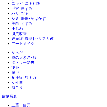
ニキビ･ニキビ跡
毛穴･黒ずみ
ハリ･ツヤ
シミ･肝斑･そばかす
美白･くすみ
小じわ
肌質改善
妊娠線･肉割れ･リスカ跡
アートメイク
からだ
胸の大きさ･形
タトゥー除去
痩身
脱毛
多汗症･ワキガ
女性器
肩こり
症例写真
二重・目元