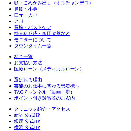
額・こめかみ出し（オルチャンデコ）
鼻筋・小鼻
口元・人中
アゴ
豊胸・バストケア
婦人科形成・膣圧改善など
モニターについて
ダウンタイム一覧
料金一覧
お支払い方法
医療ローン（メディカルローン）
選ばれる理由
芸能のお仕事に関わる患者様へ
TACチャンネル（動画一覧）
ポイント付き診察券のご案内
クリニック紹介・アクセス
新宿 公式HP
銀座 公式HP
横浜 公式HP