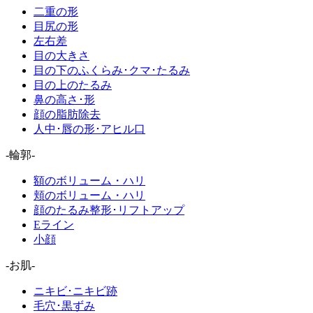
二重の形
目尻の形
左右差
目の大きさ
目の下のふくらみ･クマ･たるみ
目の上のたるみ
鼻の高さ･形
顔の脂肪除去
人中･唇の形･アヒル口
-輪郭-
額のボリューム・ハリ
頬のボリューム・ハリ
顔のたるみ整形･リフトアップ
Eライン
小顔
-お肌-
ニキビ･ニキビ跡
毛穴･黒ずみ