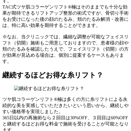
す。
TAC式ツヤ肌コラーゲンリフト®極はそのままでも十分な効
果が期待できるリフトアップ整形の術式ですが、骨切り手術
をお受けになった後の顔のたるみ、頬のたるみ解消・改善に
は、特に高い効果を期待することができます。
※なお、当クリニックでは、繊細な調整が可能なフェイスリ
フト（切開）施術もご用意しておりますので、患者様の顔や
頬のたるみを確認したうえで、フェイスリフト（切開）の方
が効果が見込める場合は、個別に提案するケースもありま
す。
継続するほどお得な糸リフト？
ツヤ肌コラーゲンリフト®極は多くの方に糸リフトによる
永
続的な美を実感
していただきたいという思いから、
継続しや
すい価格帯を実現
しました。
365日以内の再施術なら
２回目は30%OFF
、
３回目は60%OFF
と継続するほどお得な料金で施術を受けることが可能となり
ます。