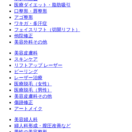
医療ダイエット・脂肪吸引
口整形・唇整形
アゴ整形
ワキガ・多汗症
フェイスリフト（切開リフト）
他院修正
美容外科その他
美容皮膚科
スキンケア
リフトアップ レーザー
ピーリング
レーザー治療
医療脱毛（女性）
医療脱毛（男性）
美容皮膚科その他
傷跡修正
アートメイク
美容婦人科
婦人科形成・膣圧改善など
男性の美容整形