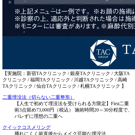
【実施院：新宿TAクリニック / 銀座TAクリニック / 大阪TA
クリニック / 福岡TAクリニック / 川越TAクリニック / 高崎
TAクリニック / 仙台TAクリニック / 札幌TAクリニック 】
二重埋没法（切らない二重整形）
【人生で初めて埋没法を受けられる方限定】First二重
術3点留め73,000円（税込） 施術時間20～30分程度で、
バレずに理想の二重へ
クイックコスメリング
腫れにくく術直後からメイク可能な埋没法