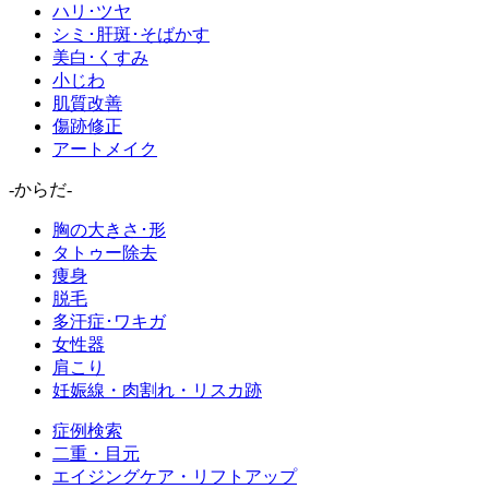
ハリ･ツヤ
シミ･肝斑･そばかす
美白･くすみ
小じわ
肌質改善
傷跡修正
アートメイク
-からだ-
胸の大きさ･形
タトゥー除去
痩身
脱毛
多汗症･ワキガ
女性器
肩こり
妊娠線・肉割れ・リスカ跡
症例検索
二重・目元
エイジングケア・リフトアップ