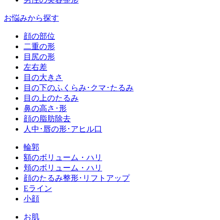
お悩みから探す
顔の部位
二重の形
目尻の形
左右差
目の大きさ
目の下のふくらみ･クマ･たるみ
目の上のたるみ
鼻の高さ･形
顔の脂肪除去
人中･唇の形･アヒル口
輪郭
額のボリューム・ハリ
頬のボリューム・ハリ
顔のたるみ整形･リフトアップ
Eライン
小顔
お肌