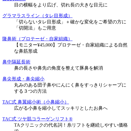
目の横幅をより広げ、切れ長の大きな目元に
グラマラスライン（タレ目形成）
「切らないタレ目形成」＋確かな変化をご希望の方に
「切開法」もご用意
隆鼻術（プロテーゼ・自家組織）
【モニター¥45,000】プロテーゼ・自家組織による自然
な鼻筋形成
鼻中隔延長術
鼻の長さや鼻先の角度を整えて豚鼻を解消
鼻尖形成・鼻尖縮小
丸みのある団子鼻やにんにく鼻をすっきりシャープに
する３つの方法
TAC式 鼻翼縮小術（小鼻縮小）
広がる小鼻を縮小してスッキリとしたお鼻へ
TAC式 ツヤ肌コラーゲンリフト®
TAクリニックの代名詞！糸リフトを継続しやすい価格