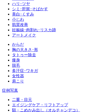
ハリ･ツヤ
シミ･肝斑･そばかす
美白･くすみ
小じわ
肌質改善
妊娠線･肉割れ･リスカ跡
アートメイク
からだ
胸の大きさ･形
タトゥー除去
痩身
脱毛
多汗症･ワキガ
女性器
肩こり
症例写真
二重・目元
エイジングケア・リフトアップ
額・こめかみ出し（オルチャンデコ）