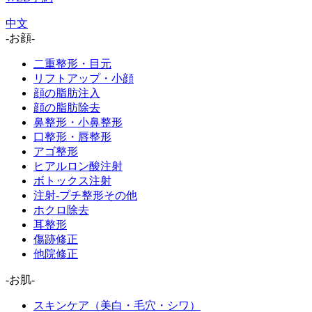
中文
-お顔-
二重整形・目元
リフトアップ・小顔
顔の脂肪注入
顔の脂肪除去
鼻整形・小鼻整形
口整形・唇整形
アゴ整形
ヒアルロン酸注射
ボトックス注射
注射-プチ整形その他
ホクロ除去
耳整形
傷跡修正
他院修正
-お肌-
スキンケア（美白・毛穴・シワ）