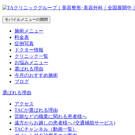
モバイルメニューの開閉
施術メニュー
料金表
症例写真
ドクター情報
クリニック一覧
お悩みメニュー
選ばれる理由
今月のおすすめ施術
ブログ
選ばれる理由
アクセス
TACが選ばれる理由
芸能などの職業に関わる患者様へ
遠方からお越しの患者様へ (交通補助サービス)
TACチャンネル（動画一覧）