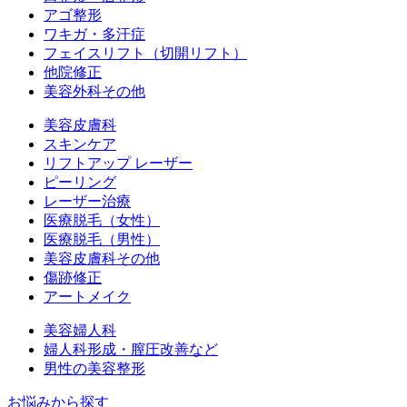
アゴ整形
ワキガ・多汗症
フェイスリフト（切開リフト）
他院修正
美容外科その他
美容皮膚科
スキンケア
リフトアップ レーザー
ピーリング
レーザー治療
医療脱毛（女性）
医療脱毛（男性）
美容皮膚科その他
傷跡修正
アートメイク
美容婦人科
婦人科形成・膣圧改善など
男性の美容整形
お悩みから探す