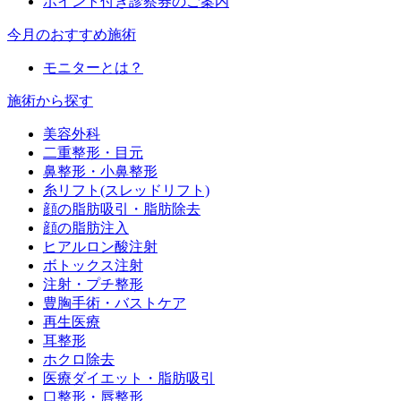
ポイント付き診察券のご案内
今月のおすすめ施術
モニターとは？
施術から探す
美容外科
二重整形・目元
鼻整形・小鼻整形
糸リフト(スレッドリフト)
顔の脂肪吸引・脂肪除去
顔の脂肪注入
ヒアルロン酸注射
ボトックス注射
注射・プチ整形
豊胸手術・バストケア
再生医療
耳整形
ホクロ除去
医療ダイエット・脂肪吸引
口整形・唇整形