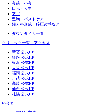
鼻筋・小鼻
口元・人中
アゴ
豊胸・バストケア
婦人科形成・膣圧改善など
ダウンタイム一覧
クリニック一覧・アクセス
新宿 公式HP
銀座 公式HP
横浜 公式HP
大阪 公式HP
福岡 公式HP
川越 公式HP
高崎 公式HP
仙台 公式HP
札幌 公式HP
料金表