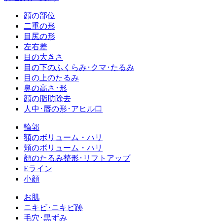
顔の部位
二重の形
目尻の形
左右差
目の大きさ
目の下のふくらみ･クマ･たるみ
目の上のたるみ
鼻の高さ･形
顔の脂肪除去
人中･唇の形･アヒル口
輪郭
額のボリューム・ハリ
頬のボリューム・ハリ
顔のたるみ整形･リフトアップ
Eライン
小顔
お肌
ニキビ･ニキビ跡
毛穴･黒ずみ