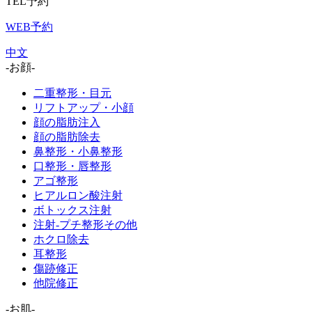
TEL予約
WEB予約
中文
-お顔-
二重整形・目元
リフトアップ・小顔
顔の脂肪注入
顔の脂肪除去
鼻整形・小鼻整形
口整形・唇整形
アゴ整形
ヒアルロン酸注射
ボトックス注射
注射-プチ整形その他
ホクロ除去
耳整形
傷跡修正
他院修正
-お肌-