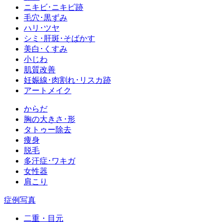
ニキビ･ニキビ跡
毛穴･黒ずみ
ハリ･ツヤ
シミ･肝斑･そばかす
美白･くすみ
小じわ
肌質改善
妊娠線･肉割れ･リスカ跡
アートメイク
からだ
胸の大きさ･形
タトゥー除去
痩身
脱毛
多汗症･ワキガ
女性器
肩こり
症例写真
二重・目元