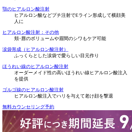
顎のヒアルロン酸注射
ヒアルロン酸などプチ注射でEライン形成して横顔美
人に
ヒアルロン酸注射：その他
頬･唇のボリュームや眉間のシワもケア可能
涙袋形成（ヒアルロン酸注射）
ふっくらとした涙袋で愛らしい目元作り
ほうれい線のヒアルロン酸注射
オーダーメイド性の高いほうれい線ヒアルロン酸注入
を提供
ゴルゴ線のヒアルロン酸注射
ヒアルロン酸注入でハリを与えて老け顔を撃退
無料カウンセリング予約