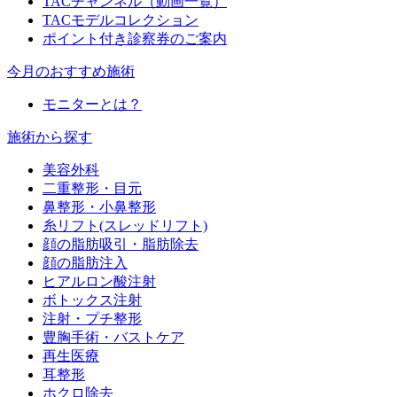
TACチャンネル（動画一覧）
TACモデルコレクション
ポイント付き診察券のご案内
今月のおすすめ施術
モニターとは？
施術から探す
美容外科
二重整形・目元
鼻整形・小鼻整形
糸リフト(スレッドリフト)
顔の脂肪吸引・脂肪除去
顔の脂肪注入
ヒアルロン酸注射
ボトックス注射
注射・プチ整形
豊胸手術・バストケア
再生医療
耳整形
ホクロ除去