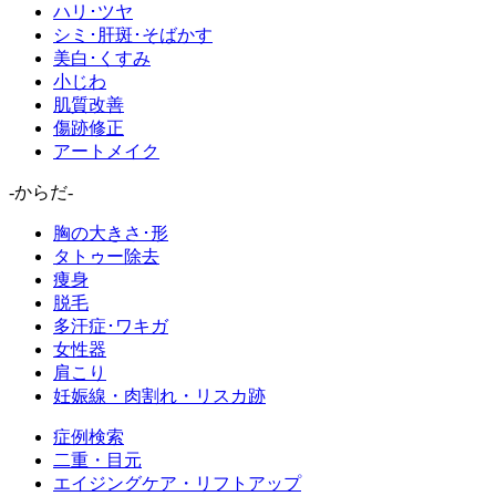
ハリ･ツヤ
シミ･肝斑･そばかす
美白･くすみ
小じわ
肌質改善
傷跡修正
アートメイク
-からだ-
胸の大きさ･形
タトゥー除去
痩身
脱毛
多汗症･ワキガ
女性器
肩こり
妊娠線・肉割れ・リスカ跡
症例検索
二重・目元
エイジングケア・リフトアップ