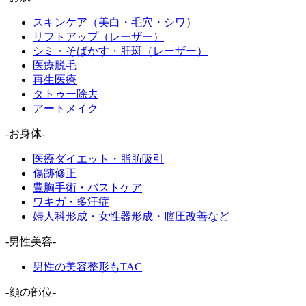
スキンケア（美白・毛穴・シワ）
リフトアップ（レーザー）
シミ・そばかす・肝斑（レーザー）
医療脱毛
再生医療
タトゥー除去
アートメイク
-お身体-
医療ダイエット・脂肪吸引
傷跡修正
豊胸手術・バストケア
ワキガ・多汗症
婦人科形成・女性器形成・膣圧改善など
-男性美容-
男性の美容整形もTAC
-顔の部位-