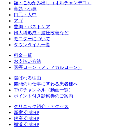
額・こめかみ出し（オルチャンデコ）
鼻筋・小鼻
口元・人中
アゴ
豊胸・バストケア
婦人科形成・膣圧改善など
モニターについて
ダウンタイム一覧
料金一覧
お支払い方法
医療ローン（メディカルローン）
選ばれる理由
芸能のお仕事に関わる患者様へ
TACチャンネル（動画一覧）
ポイント付き診察券のご案内
クリニック紹介・アクセス
新宿 公式HP
銀座 公式HP
横浜 公式HP