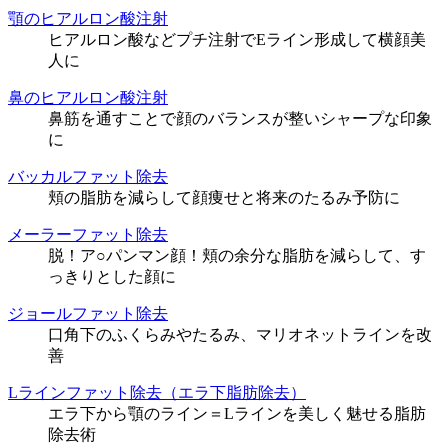
顎のヒアルロン酸注射
ヒアルロン酸などプチ注射でEライン形成して横顔美
人に
鼻のヒアルロン酸注射
鼻筋を通すことで顔のバランスが整いシャープな印象
に
バッカルファット除去
頬の脂肪を減らして顔痩せと将来のたるみ予防に
メーラーファット除去
脱！ア○パンマン顔！頬の余分な脂肪を減らして、す
っきりとした顔に
ジョールファット除去
口角下のふくらみやたるみ、マリオネットラインを改
善
Lラインファット除去（エラ下脂肪除去）
エラ下から顎のライン＝Lラインを美しく魅せる脂肪
除去術