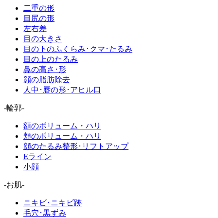
二重の形
目尻の形
左右差
目の大きさ
目の下のふくらみ･クマ･たるみ
目の上のたるみ
鼻の高さ･形
顔の脂肪除去
人中･唇の形･アヒル口
-輪郭-
額のボリューム・ハリ
頬のボリューム・ハリ
顔のたるみ整形･リフトアップ
Eライン
小顔
-お肌-
ニキビ･ニキビ跡
毛穴･黒ずみ