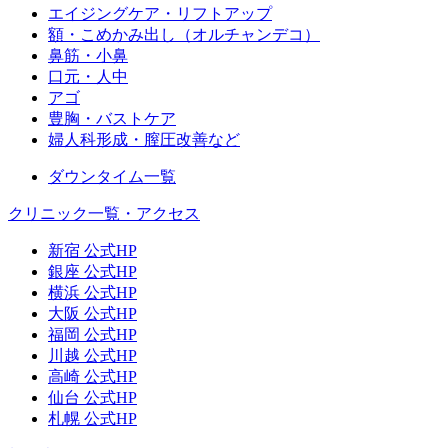
エイジングケア・リフトアップ
額・こめかみ出し（オルチャンデコ）
鼻筋・小鼻
口元・人中
アゴ
豊胸・バストケア
婦人科形成・膣圧改善など
ダウンタイム一覧
クリニック一覧・アクセス
新宿 公式HP
銀座 公式HP
横浜 公式HP
大阪 公式HP
福岡 公式HP
川越 公式HP
高崎 公式HP
仙台 公式HP
札幌 公式HP