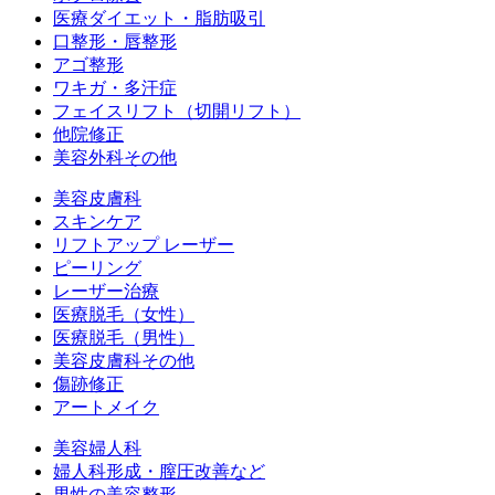
医療ダイエット・脂肪吸引
口整形・唇整形
アゴ整形
ワキガ・多汗症
フェイスリフト（切開リフト）
他院修正
美容外科その他
美容皮膚科
スキンケア
リフトアップ レーザー
ピーリング
レーザー治療
医療脱毛（女性）
医療脱毛（男性）
美容皮膚科その他
傷跡修正
アートメイク
美容婦人科
婦人科形成・膣圧改善など
男性の美容整形