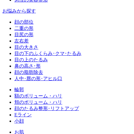
お悩みから探す
顔の部位
二重の形
目尻の形
左右差
目の大きさ
目の下のふくらみ･クマ･たるみ
目の上のたるみ
鼻の高さ･形
顔の脂肪除去
人中･唇の形･アヒル口
輪郭
額のボリューム・ハリ
頬のボリューム・ハリ
顔のたるみ整形･リフトアップ
Eライン
小顔
お肌