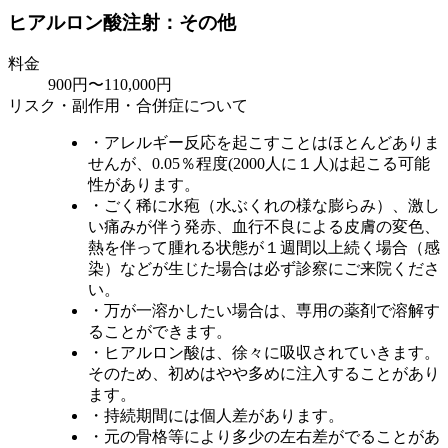
ヒアルロン酸注射：その他
料金
900円〜110,000円
リスク・副作用・合併症について
・アレルギー反応を起こすことはほとんどありま
せんが、0.05％程度(2000人に１人)は起こる可能
性があります。
・ごく稀に水疱（水ぶくれの様な膨らみ）、激し
い痛みが伴う発赤、血行不良による皮膚の変色、
熱を伴って腫れる状態が１週間以上続く場合（感
染）などが生じた場合は必ず診察にご来院くださ
い。
・万が一溶かしたい場合は、専用の薬剤で溶解す
ることができます。
・ヒアルロン酸は、徐々に吸収されていきます。
そのため、初めはやや多めに注入することがあり
ます。
・持続期間には個人差があります。
・元の骨格等により多少の左右差がでることがあ